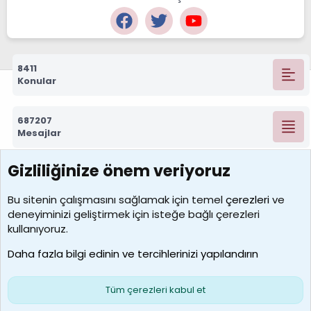
8411
Konular
687207
Mesajlar
Gizliliğinize önem veriyoruz
7388
Kullanıcılar
Bu sitenin çalışmasını sağlamak için temel
çerezleri
ve
deneyiminizi geliştirmek için isteğe bağlı çerezleri
borabekirogluu
kullanıyoruz.
Son üye
Daha fazla bilgi edinin ve tercihlerinizi yapılandırın
Bize ulaşın
Şartlar ve kurallar
Gizlilik politikası
Çerezler
Yardım
Ana sayfa
R
Tüm çerezleri kabul et
S
S