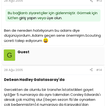
28 Ağu 2005
#13
Bu bağlantı ziyaretçiler için gizlenmiştir. Görmek için
lütfen
giriş yapın
veya
üye olun
.
Ben de nereden hatırlıyorum bu adamı diye
düşünüyordum..Adamı geçen sene önermişim.Scouting
ücreti talep ediyorum
Guest
G
28 Ağu 2005
#14
DeSean Hadley Galatasaray'da
Gercekten de olumlu bir transfer.İstatistikleri gayet
iyi.Eğer 5 numaraya da aynı takımdan Corsley Edwards'ı
alırsak çok müthiş olur.(Geçen sezon fb'de oynarken
çok beğenmiştim)4 numaraya da Karşıyaka'dan