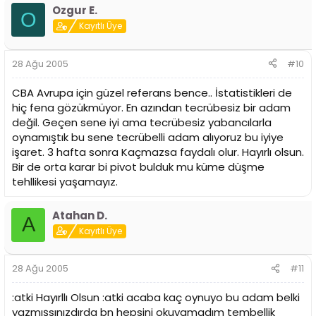
Ozgur E.
O
Kayıtlı Üye
28 Ağu 2005
#10
CBA Avrupa için güzel referans bence.. İstatistikleri de
hiç fena gözükmüyor. En azından tecrübesiz bir adam
değil. Geçen sene iyi ama tecrübesiz yabancılarla
oynamıştık bu sene tecrübelli adam alıyoruz bu iyiye
işaret. 3 hafta sonra Kaçmazsa faydalı olur. Hayırlı olsun.
Bir de orta karar bi pivot bulduk mu küme düşme
tehllikesi yaşamayız.
Atahan D.
A
Kayıtlı Üye
28 Ağu 2005
#11
:atki Hayırllı Olsun :atki acaba kaç oynuyo bu adam belki
yazmışsınızdırda bn hepsini okuyamadım tembellik