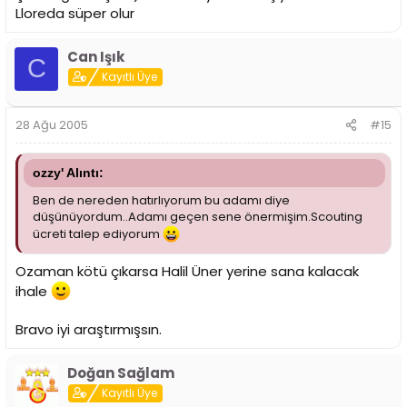
Lloreda süper olur
Can Işık
C
Kayıtlı Üye
28 Ağu 2005
#15
ozzy' Alıntı:
Ben de nereden hatırlıyorum bu adamı diye
düşünüyordum..Adamı geçen sene önermişim.Scouting
ücreti talep ediyorum
Ozaman kötü çıkarsa Halil Üner yerine sana kalacak
ihale
Bravo iyi araştırmışsın.
Doğan Sağlam
Kayıtlı Üye