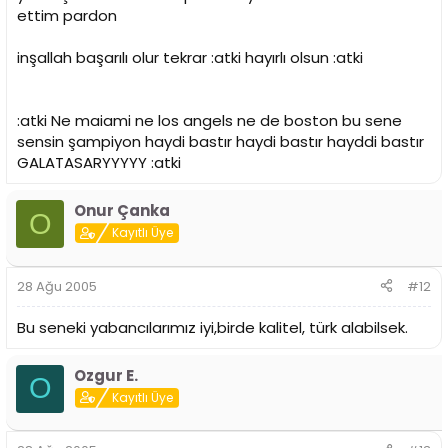
ettim pardon
inşallah başarılı olur tekrar :atki hayırlı olsun :atki
:atki Ne maiami ne los angels ne de boston bu sene
sensin şampiyon haydi bastır haydi bastır hayddi bastır
GALATASARYYYYY :atki
Onur Çanka
O
Kayıtlı Üye
28 Ağu 2005
#12
Bu seneki yabancılarımız iyi,birde kalitel, türk alabilsek.
Ozgur E.
O
Kayıtlı Üye