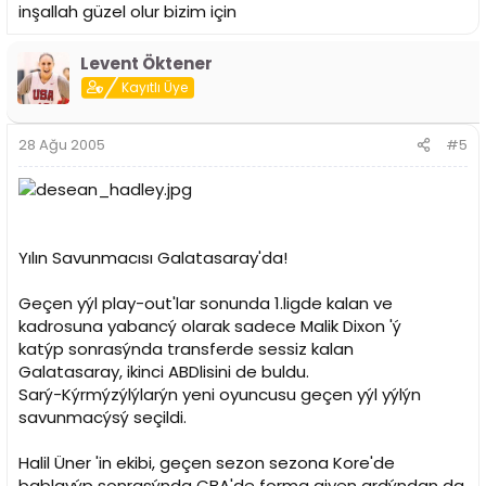
inşallah güzel olur bizim için
Levent Öktener
Kayıtlı Üye
28 Ağu 2005
#5
Yılın Savunmacısı Galatasaray'da!
Geçen yýl play-out'lar sonunda 1.ligde kalan ve
kadrosuna yabancý olarak sadece Malik Dixon 'ý
katýp sonrasýnda transferde sessiz kalan
Galatasaray, ikinci ABDlisini de buldu.
Sarý-Kýrmýzýlýlarýn yeni oyuncusu geçen yýl yýlýn
savunmacýsý seçildi.
Halil Üner 'in ekibi, geçen sezon sezona Kore'de
baþlayýp sonrasýnda CBA'de forma giyen ardýndan da