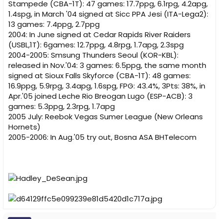
Stampede (CBA-1T): 47 games: 17.7ppg, 6.1rpg, 4.2apg,
1.4spg, in March '04 signed at Sicc PPA Jesi (ITA-Lega2):
13 games: 7.4ppg, 2.7ppg
2004: In June signed at Cedar Rapids River Raiders
(USBL,1T): 6games: 12.7ppg, 4.8rpg, 1.7apg, 2.3spg
2004-2005: Smsung Thunders Seoul (KOR-KBL):
released in Nov.'04: 3 games: 6.5ppg, the same month
signed at Sioux Falls Skyforce (CBA-1T): 48 games:
16.9ppg, 5.9rpg, 3.4apg, 1.6spg, FPG: 43.4%, 3Pts: 38%, in
Apr.'05 joined Leche Rio Breogan Lugo (ESP-ACB): 3
games: 5.3ppg, 2.3rpg, 1.7apg
2005 July: Reebok Vegas Sumer League (New Orleans
Hornets)
2005-2006: In Aug.'05 try out, Bosna ASA BHTelecom