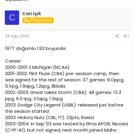
Can Işık
C
Kayıtlı Üye
28 Ağu 2005
#7
1977 doğumlu 1.93 boyunda
Career:
2000-2001: E.Michigan (NCAA)
2001-2002: Flint Fluze (CBA) pre-season camp, then
was signed for the rest of season: 37 games: 9.Oppg,
5.1rpg, 1.9apg, 1.2spg, 8bloks
2002-2003: Great Lakes Storm (CBA): 48 games: 13.3
ppg, 6.0 rpg, 3.1apg, 1.3spg
2003: Dodge City Legend (USBL): released just before
the season started
2003: Hickory Nutz (CBL, 1T): 23pts, 6asist
2003-2004: In Sep.'03 was tested by Elma APOEL Nicosia
(CYP-A1), but not signed, next month joined ldaho