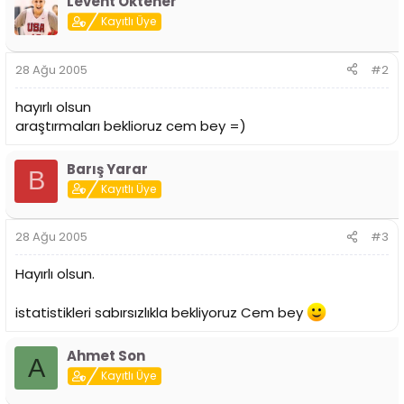
Levent Öktener
i
Kayıtlı Üye
28 Ağu 2005
#2
hayırlı olsun
araştırmaları beklioruz cem bey =)
Barış Yarar
B
Kayıtlı Üye
28 Ağu 2005
#3
Hayırlı olsun.
istatistikleri sabırsızlıkla bekliyoruz Cem bey
Ahmet Son
A
Kayıtlı Üye