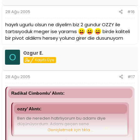
28 Ağu 2005
#16
hayırlı ugurlu olsun ne diyelim biz 2 gundur OZZY ile
tartısıyoduk meger ise yaramıs
birde kaliteli
bir pivot aldıkmı hersey yoluna girer die dusunuyom
Ozgur E.
O
Kayıtlı Üye
28 Ağu 2005
#17
Radikal Cimbomlu' Alıntı:
ozzy' Alıntı:
Ben de nereden hatırlıyorum bu adamı diye
düşünüyordum..Adamı geçen sene
önermişim.Scouting ücreti talep ediyorum
Genişletmek için tıkla ...