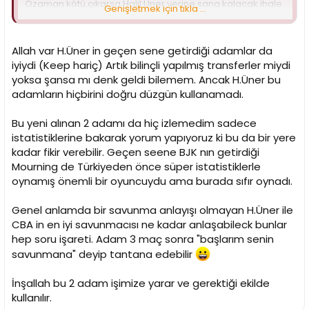
Ozaman kötü çıkarsa Halil Üner yerine sana kalacak ihale
Genişletmek için tıkla ...
Bravo iyi araştırmışsın.
Allah var H.Üner in geçen sene getirdiği adamlar da
iyiydi (Keep hariç) Artık bilinçli yapılmış transferler miydi
yoksa şansa mı denk geldi bilemem. Ancak H.Üner bu
adamların hiçbirini doğru düzgün kullanamadı.
Bu yeni alınan 2 adamı da hiç izlemedim sadece
istatistiklerine bakarak yorum yapıyoruz ki bu da bir yere
kadar fikir verebilir. Geçen seene BJK nın getirdiği
Mourning de Türkiyeden önce süper istatistiklerle
oynamış önemli bir oyuncuydu ama burada sıfır oynadı.
Genel anlamda bir savunma anlayışı olmayan H.Üner ile
CBA in en iyi savunmacısı ne kadar anlaşabileck bunlar
hep soru işareti. Adam 3 maç sonra "başlarım senin
savunmana" deyip tantana edebilir
İnşallah bu 2 adam işimize yarar ve gerektiği ekilde
kullanılır.