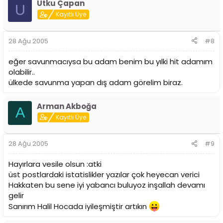
Utku Çapan
U
Kayıtlı Üye
28 Ağu 2005
#8
eğer savunmacıysa bu adam benim bu yılki hit adamım
olabilir..
ülkede savunma yapan dış adam görelim biraz.
Arman Akboğa
A
Kayıtlı Üye
28 Ağu 2005
#9
Hayırlara vesile olsun :atki
üst postlardaki istatislikler yazılar çok heyecan verici
Hakkaten bu sene iyi yabancı buluyoz inşallah devamı
gelir
Sanırım Halil Hocada iyileşmiştir artıkın