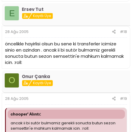
Ersev Tut
E
Kayıtlı Üye
28 Ağu 2005
#18
öncelikle hayirlisi olsun bu sene ki transferler icimize
sinio en azindan . ancak ii bi sutör bulmamiz gerekli
sonucta butun sezon semsettin'e mahkum kalmamak
icin. :roll:
Onur Çanka
O
Kayıtlı Üye
28 Ağu 2005
#19
chooper' Alıntı:
ancak ii bi sutör bulmamiz gerekli sonucta butun sezon
semsettin'e mahkum kalmamak icin. :roll: