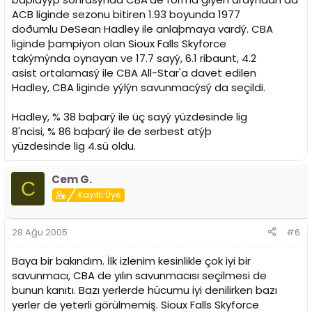
ACB liginde sezonu bitiren 1.93 boyunda 1977
doðumlu DeSean Hadley ile anlaþmaya vardý. CBA
liginde þampiyon olan Sioux Falls Skyforce
takýmýnda oynayan ve 17.7 sayý, 6.1 ribaunt, 4.2
asist ortalamasý ile CBA All-Star'a davet edilen
Hadley, CBA liginde yýlýn savunmacýsý da seçildi.
Hadley, % 38 baþarý ile üç sayý yüzdesinde lig
8'ncisi, % 86 baþarý ile de serbest atýþ
yüzdesinde lig 4.sü oldu.
Cem G.
C
Kayıtlı Üye
28 Ağu 2005
#6
Baya bir bakındım. İlk izlenim kesinlikle çok iyi bir
savunmacı, CBA de yılın savunmacısı seçilmesi de
bunun kanıtı. Bazı yerlerde hücumu iyi denilirken bazı
yerler de yeterli görülmemiş. Sioux Falls Skyforce