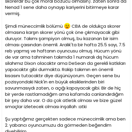
skorerdir bu çok moral bozucu olmasın). zaten sonra da
Nenad 1 sene daha oynayıp kariyerini bitirmeye karar
vermiş.
Şimdi müneccimlik bölümü
CBA de oldukça skorer
olmasına karşın skorer yönü çok öne çıkmayacak gibi
duruyor. Takımı şampiyon olmuş, bu kazanan bir isim
olması çaısından önemli. Aralık'ta bir hafta 25.5 sayı, 7.5
reb yapmış ve haftanın oyuncusu olmuş. Hücum yönü
de var ama tahminen takımda 1 numaralı dış hücum
silahımız Dixon olacaktır ama DeSean da gerekli katkıları
yapacaktır gibi durmakta. Rakip takımın en önemli
kısasını tutacaktır diye düşünüyorum. Geçen sene bu
pozisyondaki Nick'in en büyük eksiklerinden biri
savunmasıydı zaten, o açığı kapayacak gibi. Bir de hiç
bir yerde rastlamadığım ama kafamda canlandırdığım
bir şey daha var. O da çok atletik olması ve bize güzel
smaçlar izletecek olması inşallah :atki
Şu yaptığımız gerçekten sadece müneccimlik ama ben
2. yabancı oyuncumuzu da görmeden beğendim
diyebilirim.