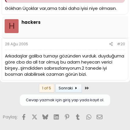
Gökhan Üçoklar var,ama tabi daha iyisi niye olmasın.
hackers
H
28 Ağu 2005
#20
Arkadaşlar galiba turnayı gözünden vurduk. duyduğuma
göre cba da all tar olmuş bu adam heyecan verici
birşey...şimdidden sabırsızlanıyorum.2 tanede iyi
bosman alabilirsek ozaman görün bizi.
Son
1 of 5
Sonraki
Cevap yazmak için giriş yap yada kayıt ol.
Facebook
X (Twitter)
Bluesky
LinkedIn
Pinterest
Tumblr
WhatsApp
E-posta
Paylaş: