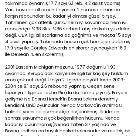
takımında oynamış 17.7 sayı 6.1 reb. 4.2 asist yapmış.
Yani baya bir all around oyuncu. 2 numara olmasına
karşın reobundları bu kadar iyi olması güzel birşey.
Tahminen çok atletik çünkü hem iyi savunmacı hem iyi
reboundçu. %38 3lük, %86 serbest atış da kötü yüzdeler
değil. CBA ligi all starlarına da çağrılmış ve maçta 15 sayı
4 asist yapmış. Takımında hücum çok homojen dağılmış
17.9 sayı ile Corsley Edwards en skorer oyuncuyken 16.9
ile DeSean 4. en skorermiş.
2001 Eastern Michigan mezunu, 1977 doğumlu 1 93
civarında. Avrupa'daki kariyeri ile ilgili bir kaç şey buldum
ama çok net değil. İtalya 2. liginde playoff larda 2003-
2004 te 8.1 sayı, 2.6 rebound yapmış. Geçen sene
İspanya 1. liginde Leche Rio'da da forma giymiş. En yeni
gelişme ise Bosna Hersek'in Bosna takımı denemiş
kendisini. Ünlü oyuncuları Nenad Markovic'in ayrılması
halinde yerini doldurması için düşünülmüş. İlk idman
sonrası savunması çok beğenilirken hücumu Nenad
kadar iyi bulunmamış(Nenad zaten 37 yaşında ve
Bosna tarihnin en büyük basketbolcusudur ve müthiş bir