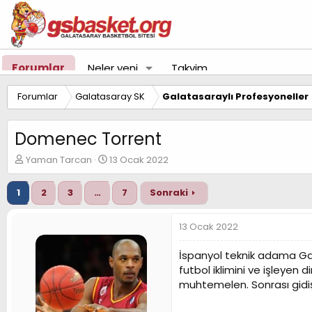
Forumlar
Neler yeni
Takvim
Forumlar
Galatasaray SK
Galatasaraylı Profesyoneller
Domenec Torrent
K
B
Yaman Tarcan
13 Ocak 2022
o
a
n
ş
1
2
3
…
7
Sonraki
u
l
y
a
u
n
13 Ocak 2022
B
g
a
ı
İspanyol teknik adama Galat
ş
ç
futbol iklimini ve işleyen 
l
t
muhtemelen. Sonrası gidişa
a
a
t
r
a
i