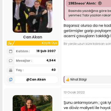
e
1983neco' Alıntı:
r
Basinda yazdığına göre beş y
:
yenmez.Tabi yazılan rakam
Başarısız olursa da ne ka
getirmişler garip paylaşı
acemi çavuşların takıldığ
Can Akan
Kayıtlı Üye
Bir yerde uzun süre kalırsan so
18 Şub 2007
Katılım
4,544
Mesajlar
40
Yaş
@
Can Akan
Nihat Bölgi
T
e
p
13 Ocak 2022
k
i
l
Şunu anlamıyorum ; çok iyi 
e
ve döviz maliyeti ile haya
r