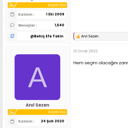
Kayıtlı Üye
1 Eki 2009
Katılım
1,540
Mesajlar
@
Behiç Efe Tekin
Anıl Sezen
T
e
p
13 Ocak 2022
k
i
l
Hem seçim olacağını zann
A
e
r
:
Anıl Sezen
Kayıtlı Üye
24 Şub 2020
Katılım