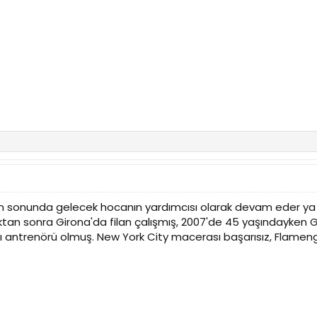
sonunda gelecek hocanın yardımcısı olarak devam eder ya da te
ktan sonra Girona'da filan çalışmış, 2007'de 45 yaşındayken G
ntrenörü olmuş. New York City macerası başarısız, Flamengo ka