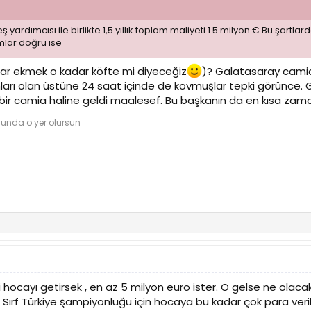
ardımcısı ile birlikte 1,5 yıllık toplam maliyeti 1.5 milyon €.Bu şartlard
lar doğru ise
dar ekmek o kadar köfte mi diyeceğiz
)? Galatasaray camias
mları olan üstüne 24 saat içinde de kovmuşlar tepki görünce. 
ı bir camia haline geldi maalesef. Bu başkanın da en kısa zam
nunda o yer olursun
hocayı getirsek , en az 5 milyon euro ister. O gelse ne olacak 
l. Sırf Türkiye şampiyonluğu için hocaya bu kadar çok para veri