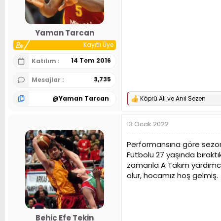
n
h
i
Yaman Tarcan
Kayıtlı Üye
14 Tem 2016
Katılım
3,735
Mesajlar
@
Yaman Tarcan
Köprü Ali
ve
Anıl Sezen
T
e
p
13 Ocak 2022
k
i
l
Performansına göre sezon 
e
Futbolu 27 yaşında bıraktı
r
zamanla A Takım yardımcı a
:
olur, hocamız hoş gelmiş.
Behiç Efe Tekin