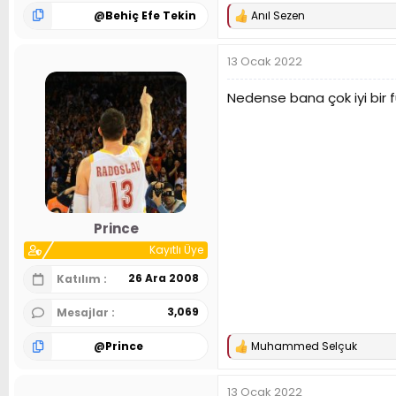
@
Behiç Efe Tekin
Anıl Sezen
T
e
p
13 Ocak 2022
k
i
l
Nedense bana çok iyi bir f
e
r
:
Prince
Kayıtlı Üye
26 Ara 2008
Katılım
3,069
Mesajlar
@
Prince
Muhammed Selçuk
T
e
p
13 Ocak 2022
k