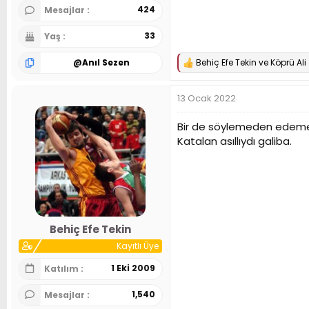
424
Mesajlar
33
Yaş
@
Anıl Sezen
Behiç Efe Tekin
ve
Köprü Ali
T
e
p
13 Ocak 2022
k
i
l
Bir de söylemeden edemey
e
Katalan asıllıydı galiba.
r
:
Behiç Efe Tekin
Kayıtlı Üye
1 Eki 2009
Katılım
1,540
Mesajlar