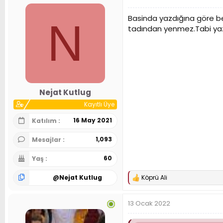
i
l
Basinda yazdığına göre beş y
N
e
tadından yenmez.Tabi yaz
r
:
Nejat Kutlug
Kayıtlı Üye
16 May 2021
Katılım
1,093
Mesajlar
60
Yaş
@
Nejat Kutlug
Köprü Ali
T
e
p
13 Ocak 2022
k
i
l