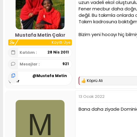
uzun vadeli ekol oluşturulu
:
Fener mecbur daha doğrus
değil. Bu takımla onlarda 
Takım kadrosuna baktığımı
Bizim yeni hocayı hiç bil
Mustafa Metin Çakır
Kayıtlı Üye
28 Nis 2011
Katılım
921
Mesajlar
@
Mustafa Metin
Köprü Ali
Çakır
T
e
p
13 Ocak 2022
k
i
l
Bana daha ziyade Dominic T
M
e
r
: