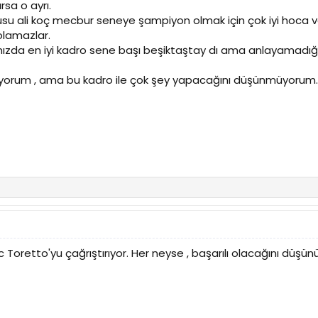
rsa o ayrı.
u ali koç mecbur seneye şampiyon olmak için çok iyi hoca v
olamazlar.
zda en iyi kadro sene başı beşiktaştay dı ama anlayamadığım 
miyorum , ama bu kadro ile çok şey yapacağını düşünmüyorum.
oretto'yu çağrıştırıyor. Her neyse , başarılı olacağını düşünüy