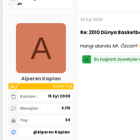
Tosun
25 Eyl 2009
Re: 2010 Dünya Basketbo
A
Hangi alanda
Mr. Özcan
?
Bu bağlantı ziyaretçiler 
Alperen Kaplan
Kayıtlı Üye
15 Eyl 2008
Katılım
3,115
Mesajlar
34
Yaş
@
Alperen Kaplan