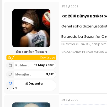
25 Eyl 2009
Re: 2010 Dünya Basketbo
Genel saha düzeni,istatisti
Bu arada bu Gazanfer Öz
Bu forma KUTSALDIR, nasip olma
Gazanfer Tosun
GALATASARAY'IN SPOR KULÜBÜ O
Kayıtlı Üye
12 May 2007
Katılım
3,817
Mesajlar
@
Gazanfer
Tosun
26 Eyl 2009