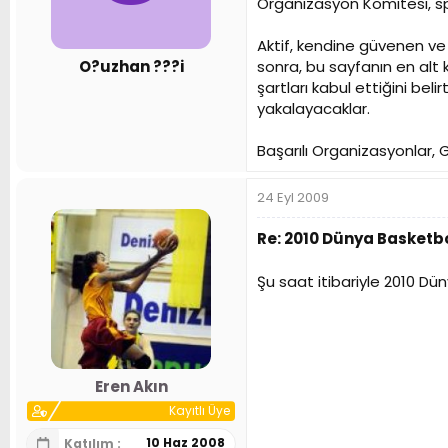
Organizasyon Komitesi, s
n
h
i
Aktif, kendine güvenen ve 
sonra, bu sayfanın en alt 
O?uzhan ???i
şartları kabul ettiğini be
yakalayacaklar.
Başarılı Organizasyonlar, 
24 Eyl 2009
Re: 2010 Dünya Basketbo
Şu saat itibariyle 2010 
Eren Akın
Kayıtlı Üye
10 Haz 2008
Katılım