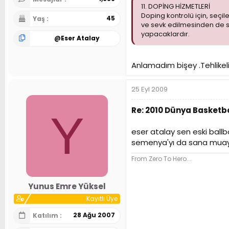
11. DOPİNG HİZMETLERİ
Doping kontrolü için, seçil
45
Yaş
ve sevk edilmesinden de s
yapacaklardır.
@
Eser Atalay
Anlamadım bişey .Tehlikeli
25 Eyl 2009
Re: 2010 Dünya Basketbo
Y
eser atalay sen eski ballbo
semenya'yı da sana muaye
From Zero To Hero...
Yunus Emre Yüksel
Kayıtlı Üye
28 Ağu 2007
Katılım