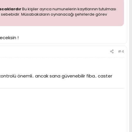
acaklardır
Bu kişiler ayrıca numunelerin kayıtlarının tutulması
cih sebebidir. Müsabakaların oynanacağı şehirlerde görev
eceksin !
#4
 kontrolü önemli.. ancak sana güvenebilir fiba.. caster