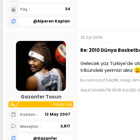
34
Yaş
@
Alperen Kaplan
25 Eyl 2009
Re: 2010 Dünya Basketbo
Gelecek yaz Türkiye'de o
tribündeki yerimizi alırız
Bu forma KUTSALDIR, nasip olma
GALATASARAY'IN SPOR KULÜBÜ O
Gazanfer Tosun
Kayıtlı Üye
12 May 2007
Katılım
3,817
Mesajlar
@
Gazanfer