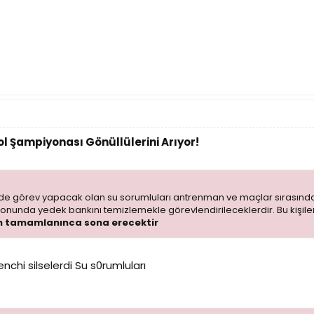
l Şampiyonası Gönüllülerini Arıyor!
e görev yapacak olan su sorumluları antrenman ve maçlar sırasında 
nunda yedek bankını temizlemekle görevlendirileceklerdir. Bu kişile
n tamamlanınca sona erecektir
nchi silselerdi Su s0rumluları