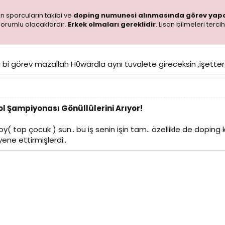
en sporcuların takibi ve
doping numunesi alınmasında görev yap
orumlu olacaklardır.
Erkek olmaları gereklidir
. Lisan bilmeleri ter
 bi görev mazallah H0wardla aynı tuvalete gireceksin ,işetter
l Şampiyonası Gönüllülerini Arıyor!
y( top çocuk ) sun.. bu iş senin işin tam.. özellikle de doping
ne ettirmişlerdi..