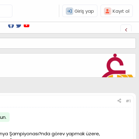
Giriş yap
Kayıt ol
#1
lun
.
Dünya Şampiyonası?nda görev yapmak üzere,