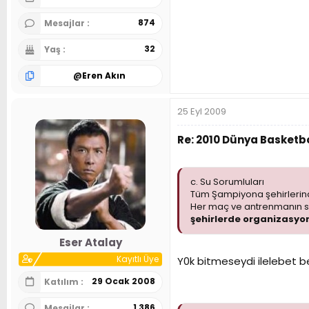
874
Mesajlar
32
Yaş
@
Eren Akın
25 Eyl 2009
Re: 2010 Dünya Basketbo
c. Su Sorumluları
Tüm Şampiyona şehirlerind
Her maç ve antrenmanın so
şehirlerde organizasyo
Eser Atalay
Kayıtlı Üye
Y0k bitmeseydi ilelebet be
29 Ocak 2008
Katılım
1,386
Mesajlar