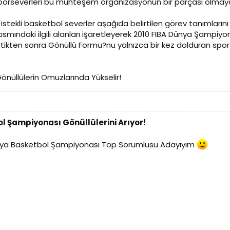
porseverleri bu muhteşem organizasyonun bir parçası olmaya
istekli basketbol severler aşağıda belirtilen görev tanımlarını
kısmındaki ilgili alanları işaretleyerek 2010 FIBA Dünya Şampiy
lirttikten sonra Gönüllü Formu?nu yalnızca bir kez dolduran sp
Gönüllülerin Omuzlarında Yükselir!
l Şampiyonası Gönüllülerini Arıyor!
Dünya Basketbol Şampiyonası Top Sorumlusu Adayıyım