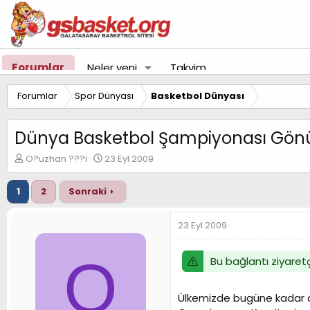
Forumlar
Neler yeni
Takvim
Forumlar
Spor Dünyası
Basketbol Dünyası
Dünya Basketbol Şampiyonası Gönüll
K
B
O?uzhan ???i
23 Eyl 2009
o
a
n
ş
1
2
Sonraki
u
l
y
a
u
n
23 Eyl 2009
B
g
a
ı
O
ş
ç
Bu bağlantı ziyaretç
l
t
a
a
t
r
Ülkemizde bugüne kadar 
a
i