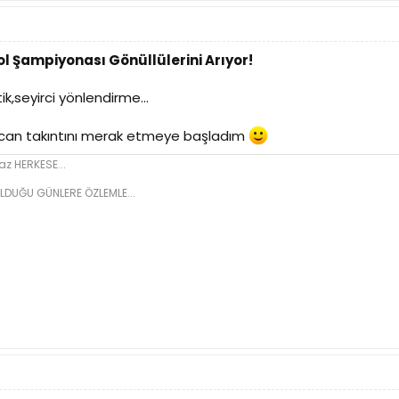
l Şampiyonası Gönüllülerini Arıyor!
k,seyirci yönlendirme...
can takıntını merak etmeye başladım
z HERKESE...
LDUĞU GÜNLERE ÖZLEMLE...