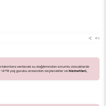
#3
takımlara verilecek su dağıtımından sorumlu olacaklardır.
r 14?16 yaş gurubu arasından seçilecekler ve
hizmetleri,