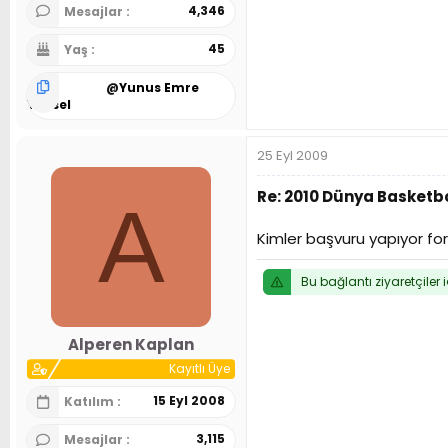
4,346
Mesajlar
45
Yaş
@
Yunus Emre
Yüksel
25 Eyl 2009
Re: 2010 Dünya Basketbo
A
Kimler başvuru yapıyor 
Bu bağlantı ziyaretçiler 
Alperen Kaplan
Kayıtlı Üye
15 Eyl 2008
Katılım
3,115
Mesajlar