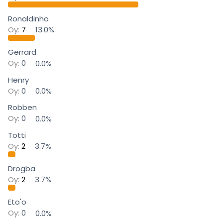
i
Ronaldinho
Oy:
7
13.0%
Gerrard
Oy:
0
0.0%
Henry
Oy:
0
0.0%
Robben
Oy:
0
0.0%
Totti
Oy:
2
3.7%
Drogba
Oy:
2
3.7%
Eto'o
Oy:
0
0.0%