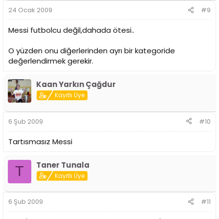
24 Ocak 2009
#9
Messi futbolcu değil,dahada ötesi..
O yüzden onu diğerlerinden ayrı bir kategoride
değerlendirmek gerekir.
Kaan Yarkın Çağdur
Kayıtlı Üye
6 Şub 2009
#10
Tartısmasız Messi
Taner Tunala
T
Kayıtlı Üye
6 Şub 2009
#11