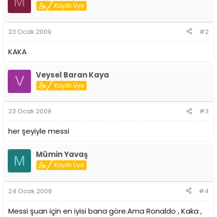
M
Kayıtlı Üye
23 Ocak 2009
#2
KAKA
Veysel Baran Kaya
V
Kayıtlı Üye
23 Ocak 2009
#3
her şeyiyle messi
Mümin Yavaş
M
Kayıtlı Üye
24 Ocak 2009
#4
Messi şuan için en iyisi bana göre.Ama Ronaldo , Kaka ,