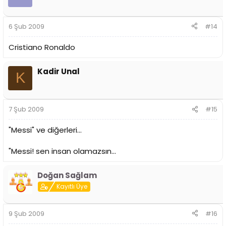
6 Şub 2009
#14
Cristiano Ronaldo
Kadir Unal
K
7 Şub 2009
#15
"Messi" ve diğerleri...
"Messi! sen insan olamazsın...
Doğan Sağlam
Kayıtlı Üye
9 Şub 2009
#16