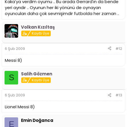
Kaka'ya verdim oyumu .. Bu arada Gerrard'ın da bende
yeri ayrıdır .. Oyunun her iki yönünü de oynayan
oyuncuları daha çok sevmişimdir futbolda her zaman ..
Volkan Kızıltaş
Kayıtlı Üye
6 Şub 2009
#12
Messi 8)
Salih Gözmen
S
Kayıtlı Üye
6 Şub 2009
#13
Lionel Messi 8)
Emin Doğanca
E