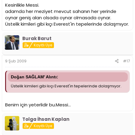
Kesinlikle Messi.
adamda her meziyet mevcut sahanın her yerinde
oynar geniş alan olsada oynar olmasada oynar.
Üstelik kimileri gibi kıçı Everest'in tepelerinde dolaşmıyor.
Burak Barut
Kayıtlı Üye
9 Şub 2009
#17
Doğan SAĞLAM' Alıntı:
Üstelik kimileri gibi kıçı Everest'in tepelerinde dolaşmıyor.
Benim için yeterlidir bu.Messi...
Tolga İhsan Kaplan
Kayıtlı Üye