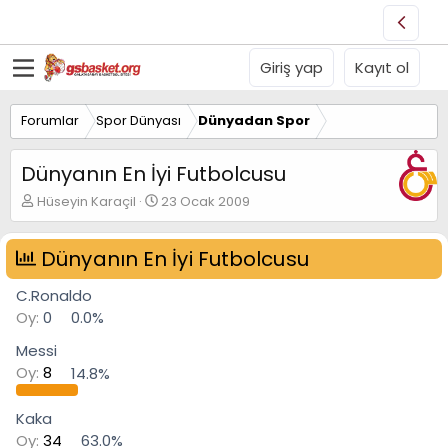
Giriş yap
Kayıt ol
Forumlar
Spor Dünyası
Dünyadan Spor
Dünyanın En İyi Futbolcusu
K
B
Hüseyin Karaçil
23 Ocak 2009
o
a
n
ş
u
Dünyanın En İyi Futbolcusu
l
y
a
u
n
C.Ronaldo
B
g
Oy:
0
0.0%
a
ı
ş
ç
Messi
l
t
Oy:
8
14.8%
a
a
t
r
a
i
Kaka
n
h
Oy:
34
63.0%