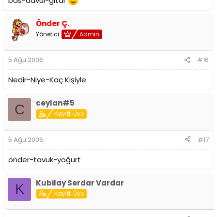
bas-davul-gitar
Önder Ç.
Yönetici
Admin
5 Ağu 2006
#16
Nedir-Niye-Kaç Kişiyle
ceylan#5
C
Kayıtlı Üye
5 Ağu 2006
#17
önder-tavuk-yoğurt
Kubilay Serdar Vardar
K
Kayıtlı Üye