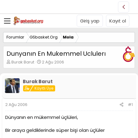
Giriş yap
Kayıt ol
Forumlar
GSbasket.Org
Mola
Dunyanın En Mukemmel Uclulerı
K
B
Burak Barut
2 Ağu 2006
o
a
n
ş
u
l
Burak Barut
y
a
Kayıtlı Üye
u
n
B
g
a
ı
2 Ağu 2006
#1
ş
ç
l
t
Dünyanın en mükemmel üçlüleri,
a
a
t
r
a
i
Bir araya geldiklerinde süper bişi olan üçlüler
n
h