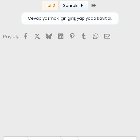
Son
1 of 2
Sonraki
Cevap yazmak için giriş yap yada kayıt ol.
Facebook
X (Twitter)
Bluesky
LinkedIn
Pinterest
Tumblr
WhatsApp
E-posta
Paylaş: