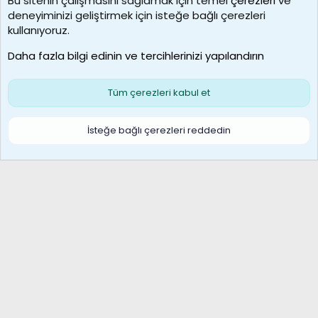
Bu sitenin çalışmasını sağlamak için temel
çerezleri
ve
deneyiminizi geliştirmek için isteğe bağlı çerezleri
borabekirogluu
kullanıyoruz.
Son üye
Daha fazla bilgi edinin ve tercihlerinizi yapılandırın
Bize ulaşın
Şartlar ve kurallar
Gizlilik politikası
Çerezler
Yardım
Ana sayfa
R
Tüm çerezleri kabul et
S
S
Galatasaray Basketbol | GS Basket Taraftar Platformu
İsteğe bağlı çerezleri reddedin
®
Community platform by XenForo
© 2010-2026 XenForo Ltd.
XenForo Türkçe 🇹🇷 Destek Forumu –
XenWp.Com