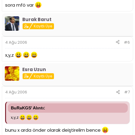
sora mfö var
Burak Barut
Kayıtlı Üye
4 Ağu 2006
#6
x,y,z
Esra Uzun
Kayıtlı Üye
4 Ağu 2006
#7
BuRaKGS' Alıntı:
x,y,z
bunu x arda önder olarak deiştirelim bence