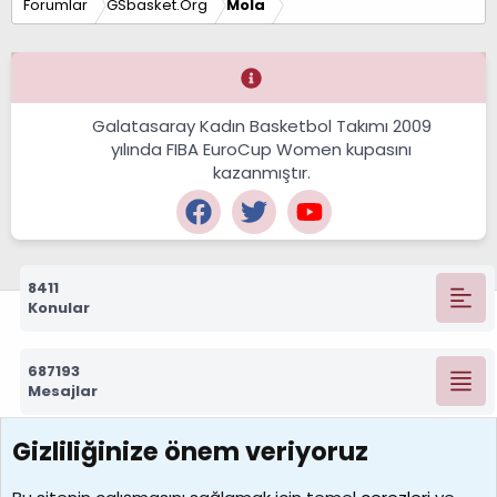
Forumlar
GSbasket.Org
Mola
Galatasaray Kadın Basketbol Takımı 2009
yılında FIBA EuroCup Women kupasını
kazanmıştır.
8411
Konular
687193
Mesajlar
Gizliliğinize önem veriyoruz
7388
Kullanıcılar