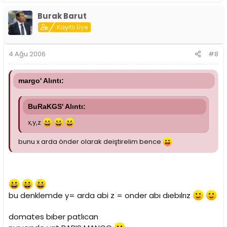
Burak Barut
Kayıtlı Üye
4 Ağu 2006
#8
margo' Alıntı:
BuRaKGS' Alıntı:
x,y,z
bunu x arda önder olarak deiştirelim bence
bu denklemde y= arda abi z = onder abı dıebılrız
domates bıber patlıcan