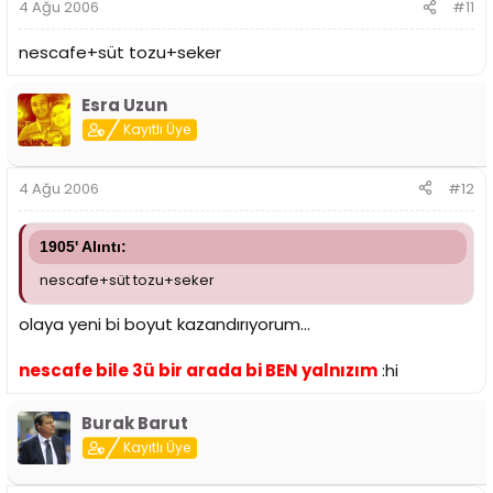
4 Ağu 2006
#11
nescafe+süt tozu+seker
Esra Uzun
Kayıtlı Üye
4 Ağu 2006
#12
1905' Alıntı:
nescafe+süt tozu+seker
olaya yeni bi boyut kazandırıyorum...
nescafe bile 3ü bir arada bi BEN yalnızım
:hi
Burak Barut
Kayıtlı Üye