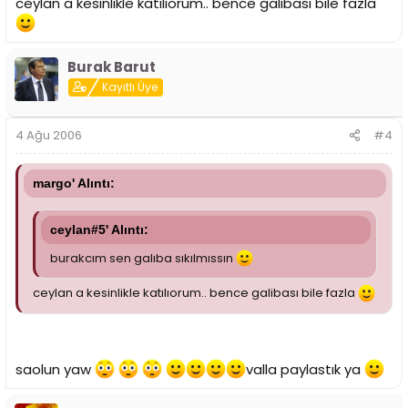
ceylan a kesinlikle katılıorum.. bence galibası bile fazla
Burak Barut
Kayıtlı Üye
4 Ağu 2006
#4
margo' Alıntı:
ceylan#5' Alıntı:
burakcım sen galıba sıkılmıssın
ceylan a kesinlikle katılıorum.. bence galibası bile fazla
saolun yaw
valla paylastık ya