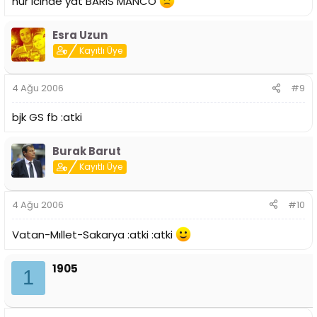
nur ıcınde yat BARIS MANCO
Esra Uzun
Kayıtlı Üye
4 Ağu 2006
#9
bjk GS fb :atki
Burak Barut
Kayıtlı Üye
4 Ağu 2006
#10
Vatan-Mıllet-Sakarya :atki :atki
1905
1