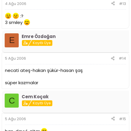
4 Ağu 2006
#13
:?
3 smıley
Emre Özdoğan
E
Kayıtlı Üye
5 Ağu 2006
#14
necati ateş-hakan şükür-hasan şaş
süper kazmalar
Cem Koçak
C
Kayıtlı Üye
5 Ağu 2006
#15