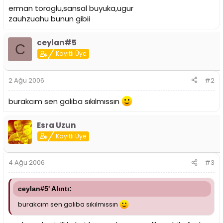
i
erman toroglu,sansal buyuka,ugur
zauhzuahu bunun gibii
ceylan#5
C
Kayıtlı Üye
2 Ağu 2006
#2
burakcım sen galıba sıkılmıssın
Esra Uzun
Kayıtlı Üye
4 Ağu 2006
#3
ceylan#5' Alıntı:
burakcım sen galıba sıkılmıssın