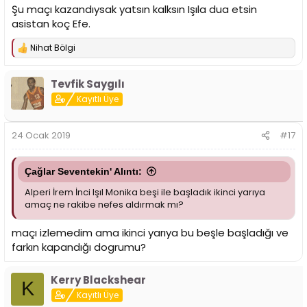
Şu maçı kazandıysak yatsın kalksın Işıla dua etsin
asistan koç Efe.
Nihat Bölgi
T
e
p
Tevfik Saygılı
k
i
Kayıtlı Üye
l
e
r
24 Ocak 2019
#17
:
Çağlar Seventekin' Alıntı:
Alperi İrem İnci Işıl Monika beşi ile başladık ikinci yarıya
amaç ne rakibe nefes aldırmak mı?
maçı izlemedim ama ikinci yarıya bu beşle başladığı ve
farkın kapandığı dogrumu?
Kerry Blackshear
K
Kayıtlı Üye