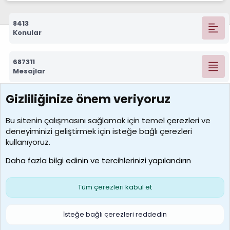
8413
Konular
687311
Mesajlar
Gizliliğinize önem veriyoruz
7390
Kullanıcılar
Bu sitenin çalışmasını sağlamak için temel
çerezleri
ve
deneyiminizi geliştirmek için isteğe bağlı çerezleri
MosesBrownHayranı
kullanıyoruz.
Son üye
Daha fazla bilgi edinin ve tercihlerinizi yapılandırın
Bize ulaşın
Şartlar ve kurallar
Gizlilik politikası
Çerezler
Yardım
Ana sayfa
R
Tüm çerezleri kabul et
S
S
Galatasaray Basketbol | GS Basket Taraftar Platformu
İsteğe bağlı çerezleri reddedin
®
Community platform by XenForo
© 2010-2026 XenForo Ltd.