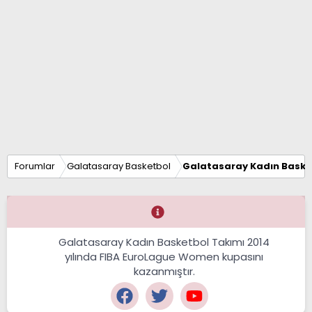
Forumlar
Galatasaray Basketbol
Galatasaray Kadın Baske
Galatasaray Kadın Basketbol Takımı 2014
yılında FIBA EuroLague Women kupasını
kazanmıştır.