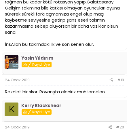
rağmen bu kadar kötü rotasyon yapıp,Galatasaray
Gelişim takımına bile katkısı olmayan oyuncuları oyuna
sürerek sürekli farkı açmamıza engel olup maçı
kaybetme seviyesine getirip şans eseri takımın
kazanmasına sebep oluyorsan bir daha yazıklar olsun
sana.
İnsAllah bu takımdaki ilk ve son senen olur.
Yasin Yıldırım
Kayıtlı Üye
24 Ocak 2019
#19
Rezalet bir skor. Rövanşta eleniriz muhtemelen.
Kerry Blackshear
K
Kayıtlı Üye
24 Ocak 2019
#20