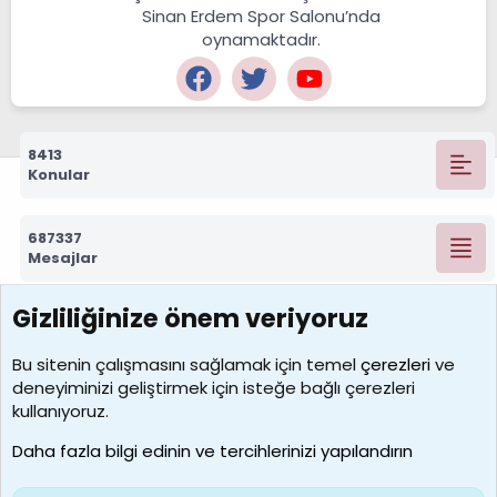
Sinan Erdem Spor Salonu’nda
oynamaktadır.
8413
Konular
687337
Mesajlar
Gizliliğinize önem veriyoruz
7390
Kullanıcılar
Bu sitenin çalışmasını sağlamak için temel
çerezleri
ve
deneyiminizi geliştirmek için isteğe bağlı çerezleri
MosesBrownHayranı
kullanıyoruz.
Son üye
Daha fazla bilgi edinin ve tercihlerinizi yapılandırın
Bize ulaşın
Şartlar ve kurallar
Gizlilik politikası
Çerezler
Yardım
Ana sayfa
R