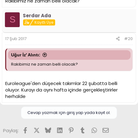
Rakibimiz ne zaman belli olacak?
Serdar Ada
S
Kayıtlı Üye
17 Şub 2017
#20
Uğur İz' Alıntı:
Rakibimiz ne zaman belli olacak?
Euroleague'den düşecek takımlar 22 şubatta belli
oluyor. Kurayı da aynı hafta içinde gerçekleştirirler
herhalde
Cevap yazmak için giriş yap yada kayıt ol.
Facebook
X (Twitter)
Bluesky
LinkedIn
Pinterest
Tumblr
WhatsApp
E-posta
Paylaş: