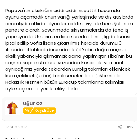
Papova'nın eksikliğini ciddi ciddi hissettik hucumda
oyunu açamadık onun varlığı yerleşimde ve dış atışlarda
önemliydi katkıda alıyorduk ciddi seviyede hem şut hem
penetre olarak. Savunmada sıkıştırmalarda da fena iş
yapmıyordu. Umarım en kısa sürede döner, ligde lisansı
iptal edilip Sofia lisans çıkartılmış heralde durumu 3-
4günde atlatılcak durumda değil Yakın doğu maçına
eksik yabancıyla çıkmamak adına yapılmıştır. Fiba'nın bu
saçma sapan statüsü yüzünden Kosice ile yarı final
oynıcağımız yerde tekrardan Eurolig takımları eklenicek
kura çekilicek şu boş kuralı senelerdir değiştirmediler.
Haksızlık resmen bütün Eurocup takımlarına takımları
öyle saçma bir yerde ekliyolar ki.
Uğur Öz
Kayıtlı Üye
17 Şub 2017
#19