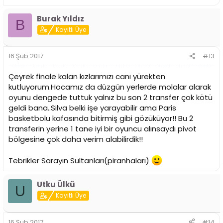
Burak Yıldız
B
Kayıtlı Üye
16 Şub 2017
#13
Çeyrek finale kalan kızlarımızı canı yürekten
kutluyorum.Hocamız da düzgün yerlerde molalar alarak
oyunu dengede tuttuk yalnız bu son 2 transfer çok kötü
geldi bana..Silva belki işe yarayabilir ama Paris
basketbolu kafasında bitirmiş gibi gözüküyor!! Bu 2
transferin yerine 1 tane iyi bir oyuncu alınsaydı pivot
bölgesine çok daha verim alabilirdik!!
Tebrikler Sarayın Sultanları(piranhaları)
Utku Ülkü
U
Kayıtlı Üye
16 Şub 2017
#14