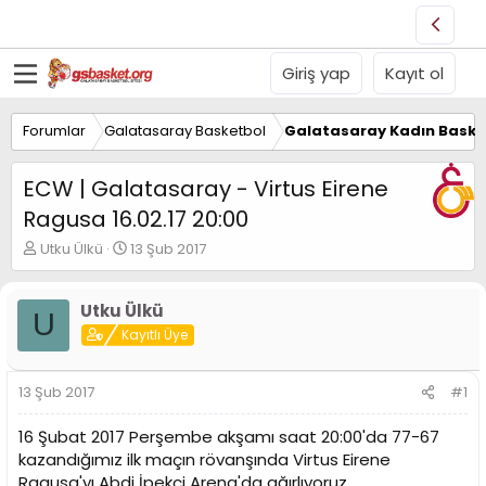
Giriş yap
Kayıt ol
Forumlar
Galatasaray Basketbol
Galatasaray Kadın Baske
ECW | Galatasaray - Virtus Eirene
Ragusa 16.02.17 20:00
K
B
Utku Ülkü
13 Şub 2017
o
a
n
ş
u
l
Utku Ülkü
U
y
a
Kayıtlı Üye
u
n
B
g
a
ı
13 Şub 2017
#1
ş
ç
l
t
16 Şubat 2017 Perşembe akşamı saat 20:00'da 77-67
a
a
kazandığımız ilk maçın rövanşında Virtus Eirene
t
r
Ragusa'yı Abdi İpekçi Arena'da ağırlıyoruz.
a
i