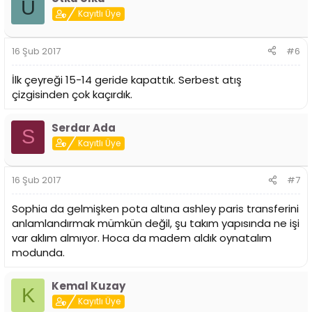
U
Kayıtlı Üye
16 Şub 2017
#6
İlk çeyreği 15-14 geride kapattık. Serbest atış
çizgisinden çok kaçırdık.
Serdar Ada
S
Kayıtlı Üye
16 Şub 2017
#7
Sophia da gelmişken pota altına ashley paris transferini
anlamlandırmak mümkün değil, şu takım yapısında ne işi
var aklım almıyor. Hoca da madem aldık oynatalım
modunda.
Kemal Kuzay
K
Kayıtlı Üye