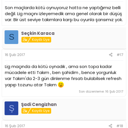
Son maçlarda kötü oynuyoruz hatta ne yaptığımız belli
değil. Lig maçını izleyemedik ama genel olarak bir düşüş
var. Bir üst seviye takımlara karşı bu oyunla şansımız yok.
Seçkin Karaca
S
Kayıtlı Üye
16 Şub 2017
#17
Lig maçında da kötü oynadık , ama son topa kadar
mücadele etti Takım , ben şahidim , bence yorgunluk
var Takım'da 2-3 gün dinlenme fırsatı bulabilsek refresh
yapıp tozunu atar Takım
Son düzenleme:
16 Şub 2017
Şadi Cengizhan
Ş
Kayıtlı Üye
16 Şub 2017
#18