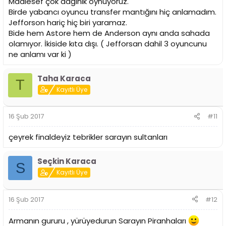
Maalesef çok dağınık oynuyoruz.
Birde yabancı oyuncu transfer mantığını hiç anlamadım.
Jefforson hariç hiç biri yaramaz.
Bide hem Astore hem de Anderson aynı anda sahada
olamıyor. İkiside kıta dışı. ( Jefforsan dahil 3 oyuncunu
ne anlamı var ki )
Taha Karaca
T
Kayıtlı Üye
16 Şub 2017
#11
çeyrek finaldeyiz tebrikler sarayın sultanları
Seçkin Karaca
S
Kayıtlı Üye
16 Şub 2017
#12
Armanın gururu , yürüyedurun Sarayın Piranhaları