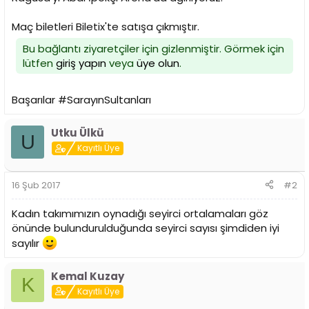
n
h
i
Maç biletleri Biletix'te satışa çıkmıştır.
Bu bağlantı ziyaretçiler için gizlenmiştir. Görmek için
lütfen
giriş yapın
veya
üye olun
.
Başarılar #SarayınSultanları
Utku Ülkü
U
Kayıtlı Üye
16 Şub 2017
#2
Kadın takımımızın oynadığı seyirci ortalamaları göz
önünde bulundurulduğunda seyirci sayısı şimdiden iyi
sayılır
Kemal Kuzay
K
Kayıtlı Üye