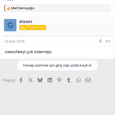
n
h
i
Mert Dervişoğlu
T
e
p
Gizem
k
G
i
Kayıtlı Üye
l
e
r
22 Şub 2026
#2
:
Jaeschkeyi çok özlemişiz
Cevap yazmak için giriş yap yada kayıt ol.
Facebook
X (Twitter)
Bluesky
LinkedIn
Pinterest
Tumblr
WhatsApp
E-posta
Paylaş: