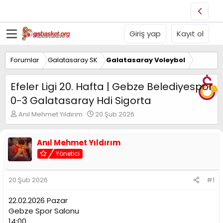
Giriş yap
Kayıt ol
Forumlar
Galatasaray SK
Galatasaray Voleybol
Efeler Ligi 20. Hafta | Gebze Belediyespor
0-3 Galatasaray Hdi Sigorta
K
B
Anıl Mehmet Yıldırım
20 Şub 2026
o
a
n
ş
u
l
Anıl Mehmet Yıldırım
y
a
Yönetici
u
n
B
g
a
ı
20 Şub 2026
#1
ş
ç
l
t
22.02.2026 Pazar
a
a
Gebze Spor Salonu
t
r
14:00
a
i