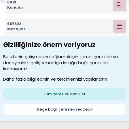
8413
Konular
687322
Mesajlar
Gizliliğinize önem veriyoruz
7390
Kullanıcılar
Bu sitenin çalışmasını sağlamak için temel
çerezleri
ve
deneyiminizi geliştirmek için isteğe bağlı çerezleri
MosesBrownHayranı
kullanıyoruz.
Son üye
Daha fazla bilgi edinin ve tercihlerinizi yapılandırın
Bize ulaşın
Şartlar ve kurallar
Gizlilik politikası
Çerezler
Yardım
Ana sayfa
R
Tüm çerezleri kabul et
S
S
Galatasaray Basketbol | GS Basket Taraftar Platformu
İsteğe bağlı çerezleri reddedin
®
Community platform by XenForo
© 2010-2026 XenForo Ltd.
XenForo Türkçe 🇹🇷 Destek Forumu –
XenWp.Com