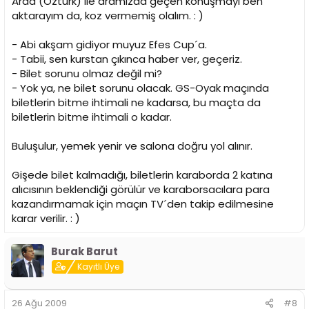
Arda (Öztürk) ile aramızda geçen konuşmayı ben
aktarayım da, koz vermemiş olalım. : )
- Abi akşam gidiyor muyuz Efes Cup´a.
- Tabii, sen kurstan çıkınca haber ver, geçeriz.
- Bilet sorunu olmaz değil mi?
- Yok ya, ne bilet sorunu olacak. GS-Oyak maçında
biletlerin bitme ihtimali ne kadarsa, bu maçta da
biletlerin bitme ihtimali o kadar.
Buluşulur, yemek yenir ve salona doğru yol alınır.
Gişede bilet kalmadığı, biletlerin karaborda 2 katına
alıcısının beklendiği görülür ve karaborsacılara para
kazandırmamak için maçın TV´den takip edilmesine
karar verilir. : )
Burak Barut
Kayıtlı Üye
26 Ağu 2009
#8