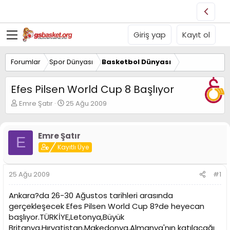
Giriş yap
Kayıt ol
Forumlar
Spor Dünyası
Basketbol Dünyası
Efes Pilsen World Cup 8 Başlıyor
K
B
Emre Şatır
25 Ağu 2009
o
a
n
ş
u
l
Emre Şatır
E
y
a
Kayıtlı Üye
u
n
B
g
a
ı
25 Ağu 2009
#1
ş
ç
l
t
Ankara?da 26-30 Ağustos tarihleri arasında
a
a
t
r
gerçekleşecek Efes Pilsen World Cup 8?de heyecan
a
i
başlıyor.TÜRKİYE,Letonya,Büyük
n
h
Britanya,Hırvatistan,Makedonya,Almanya'nın katılacağı