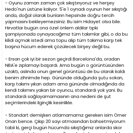
- Oyunu zaman zaman çok sıkıştırıyoruz ve herşey
Hedo'nun üstüne kalıyor. 5'e 1 oynadı oyunun her sıkıştığı
anda, doğal olarak bunların hepsinde doğru tercih
yapmasını bekleyemezsiniz. Bu isim Hidayet olsa bile.
Hırvatlar bugün ona özel önlem aldılar tıpkı
şampiyonada oynayacağımız tüm takımlar gibi, o da bu
kilidi açmak istedi ama topu alıp tüm takıma karşı tek
başına hücum ederek çözülecek birşey değil bu.
- Ersan çok iyi bir sezon geçirdi Barcelona'da, oradan
NBA'e zıplamayı başardı. Ama bugün o görüntüsünden
uzaktı, aslında onun genel görüntüsü de bu olarak kaldı
benim zihnimde hep. Gününde olduğunda şutu sokan,
karşı takımı yıkan adam ama gününde olmadığında da
kendi takımını yakan bir oyuncu, standardı yok yani. Bu
standardı sağlayamamasının ana nedeni de şut
seçimlerindeki ilginçlik kesinlikle.
- Standart demişken atlamamamız gereken isim Ömer
Onan bence. Çıkıp 20 sayı atmasından bahsetmiyorum
tabii ki, gerçi bugün hücumda sıkıştığımız anlarda skor