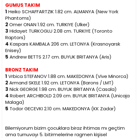
GUMUS TAKIM
1
Heiko SCHAFFARTZIK 1.82 cm. ALMANYA (New York
Phantoms)
2
Omer ONAN 1.92 cm. TURKIYE (Ulker)
3
Hidayet TURKOGLU 2.08 cm. TURKIYE (Toronto
Raptors)
4
Kaspars KAMBALA 206 cm. LETONYA (Krasnoyarsk
Enisey)
5
Andrew BETTS 2.17 cm. BUYUK BRITANYA (Aris)
BRONZ TAKIM
1
Vrbica STEFANOV 1.88 cm. MAKEDONYA (Vive Minorca)
2
Armand SKELE 1.92 cm. LETONYA (Barons / LMT)
3
Nick GEORGE 1.98 cm. BUYUK BRITANYA (Casala)
4
Robert ARCHIBOLD 2.09 cm. BUYUK BRITANYA (Unicaja
Malaga)
5
Todor GECEVKI 2.10 cm. MAKEDONYA (KK Zadar)
Bilemiyorum bizim çocuklara biraz ihtimas mı geçtim
ama turnuvayı 5. bitirmelerine ragmen kişisel