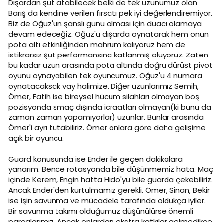
Dışardan şut atabilecek belki de tek uzunumuz olan
Barış da kendine verilen fırsatı pek iyi değerlendiremiyor.
Biz de Oğuz'un şanslı günü olması için duacı olamaya
devam edeceğiz. Oğuz'u dışarda oynatarak hem onun
pota altı etkinliğinden mahrum kalıyoruz hem de
istikrarsız şut performansına katlanmış oluyoruz. Zaten
bu kadar uzun arasında pota altında doğru dürüst pivot
oyunu oynayabilen tek oyuncumuz. Oğuz'u 4 numara
oynatacaksak vay halimize. Diğer uzunlarımız Semih,
Ömer, Fatih ise bireysel hücum silahları olmayan boş
pozisyonda smaç dışında icraatları olmayan(ki bunu da
zaman zaman yapamıyorlar) uzunlar. Bunlar arasında
Ömer'i ayrı tutabiliriz. Ömer onlara göre daha gelişime
açık bir oyuncu.
Guard konusunda ise Ender ile geçen dakikalara
yanarım. Bence rotasyonda bile düşünmemiz hata. Maç
içinde Kerem, Engin hatta Hido'yu bile guarda çekebiliriz.
Ancak Ender'den kurtulmamız gerekli. Ömer, Sinan, Bekir
ise işin savunma ve mücadele tarafında oldukça iyiler.
Bir savunma takımı olduğumuz düşünülürse önemli
parçalarımız. Ancak onlardan ekstra katkılar gelmedikçe