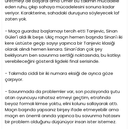
üretmeyi de başardı ama Ömer bu takımın mücadele
eden ruhu, çıkıp sahaya mücadelesini sonuna kadar
veriyor. Karakterine, sahadaki duruşuna söyleyecek laf
zaten yok.
- Maça guardsız başlamayı tercih etti Tanjevic, Sinan
Güler'i aldı ilk beşe. Ukiç maçın hemen başında Sinan'ı iki
kere üstüste geçip sayıyı yapınca bir Tanjevic klasiği
olarak alındı hemen kenara. Sinan'dan çok şey
bekliyorum ben savunma sertliği noktasında, bu katkıyı
verebileceğini gösterdi ligdeki final serisinde.
- Takımda ciddi bir iki numara eksiği de ayrıca göze
çarpıyor.
- Savunmada da problemler var, son pozisyonda şutu
atan oyuncuyu rahatsız etmeyi geçtim, etrafında
beyaz formalı kimse yoktu, elini kolunu sallayarak attı.
Maçın başında yapsanız birşey ifade etmeyebilir ama
maçın en önemli anında yapınca bu savunma hatasını
bir problem olduğunu düşünüyor insan ister istemez.