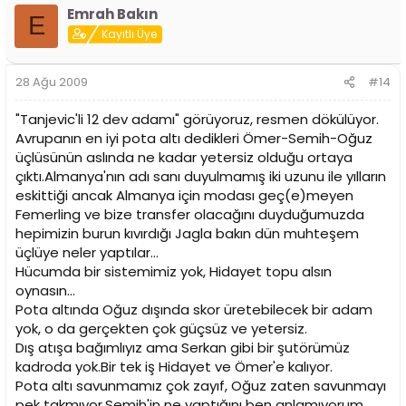
Emrah Bakın
E
Kayıtlı Üye
28 Ağu 2009
#14
"Tanjevic'li 12 dev adamı" görüyoruz, resmen dökülüyor.
Avrupanın en iyi pota altı dedikleri Ömer-Semih-Oğuz
üçlüsünün aslında ne kadar yetersiz olduğu ortaya
çıktı.Almanya'nın adı sanı duyulmamış iki uzunu ile yılların
eskittiği ancak Almanya için modası geç(e)meyen
Femerling ve bize transfer olacağını duyduğumuzda
hepimizin burun kıvırdığı Jagla bakın dün muhteşem
üçlüye neler yaptılar...
Hücumda bir sistemimiz yok, Hidayet topu alsın
oynasın...
Pota altında Oğuz dışında skor üretebilecek bir adam
yok, o da gerçekten çok güçsüz ve yetersiz.
Dış atışa bağımlıyız ama Serkan gibi bir şutörümüz
kadroda yok.Bir tek iş Hidayet ve Ömer'e kalıyor.
Pota altı savunmamız çok zayıf, Oğuz zaten savunmayı
pek takmıyor.Semih'in ne yaptığını ben anlamıyorum