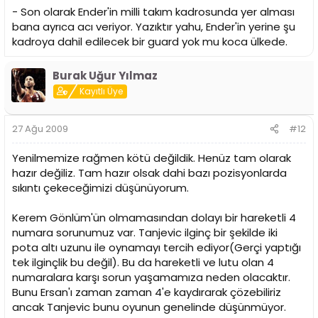
- Son olarak Ender'in milli takım kadrosunda yer alması
bana ayrıca acı veriyor. Yazıktır yahu, Ender'in yerine şu
kadroya dahil edilecek bir guard yok mu koca ülkede.
Burak Uğur Yılmaz
Kayıtlı Üye
27 Ağu 2009
#12
Yenilmemize rağmen kötü değildik. Henüz tam olarak
hazır değiliz. Tam hazır olsak dahi bazı pozisyonlarda
sıkıntı çekeceğimizi düşünüyorum.
Kerem Gönlüm'ün olmamasından dolayı bir hareketli 4
numara sorunumuz var. Tanjevic ilginç bir şekilde iki
pota altı uzunu ile oynamayı tercih ediyor(Gerçi yaptığı
tek ilginçlik bu değil). Bu da hareketli ve lutu olan 4
numaralara karşı sorun yaşamamıza neden olacaktır.
Bunu Ersan'ı zaman zaman 4'e kaydırarak çözebiliriz
ancak Tanjevic bunu oyunun genelinde düşünmüyor.