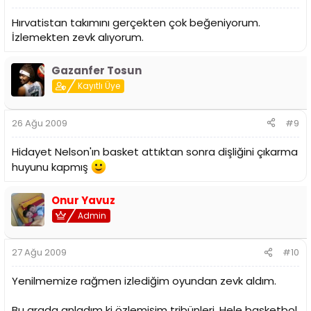
Hırvatistan takımını gerçekten çok beğeniyorum.
İzlemekten zevk alıyorum.
Gazanfer Tosun
Kayıtlı Üye
26 Ağu 2009
#9
Hidayet Nelson'ın basket attıktan sonra dişliğini çıkarma
huyunu kapmış
Onur Yavuz
Admin
27 Ağu 2009
#10
Yenilmemize rağmen izlediğim oyundan zevk aldım.
Bu arada anladım ki özlemişim tribünleri. Hele basketbol