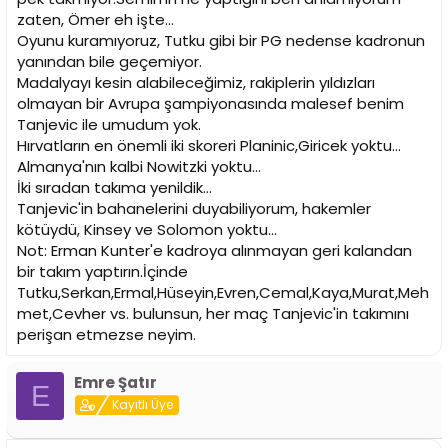
zaten, Ömer eh işte...
Oyunu kuramıyoruz, Tutku gibi bir PG nedense kadronun
yanından bile geçemiyor.
Madalyayı kesin alabileceğimiz, rakiplerin yıldızları
olmayan bir Avrupa şampiyonasında malesef benim
Tanjevic ile umudum yok.
Hırvatların en önemli iki skoreri Planinic,Giricek yoktu...
Almanya'nın kalbi Nowitzki yoktu...
İki sıradan takıma yenildik...
Tanjevic'in bahanelerini duyabiliyorum, hakemler
kötüydü, Kinsey ve Solomon yoktu...
Not: Erman Kunter'e kadroya alınmayan geri kalandan
bir takım yaptırın.İçinde
Tutku,Serkan,Ermal,Hüseyin,Evren,Cemal,Kaya,Murat,Meh
met,Cevher vs. bulunsun, her maç Tanjevic'in takımını
perişan etmezse neyim.
Emre Şatır
E
Kayıtlı Üye