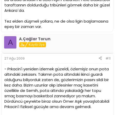
taraftarının doldurduğu tribünleri görmek daha bir güzel
Ankara´da.
Tez elden düşmeli yollara, ne de olsa ligin başlamasına
epey bir zaman var.
A.Çağlar Torun
A
Kayıtlı Üye
27 Ağu 2009
#11
- Prkacin'i yeniden izlemek güzeldi, özlemişiz onun pota
altındaki zekasını. Takımın pota altındaki ikinci guardı
olduğunu biliyorduk zaten de, gözlerimizin pasını sildi bir
kez daha. Bizim uzunlar alıp izlesinler maç kasetini
özellikle de Semih, pota altında yakaladığı her topu
smaç basmayı basketbol zannediyor ya malum.
Dördüncü çeyrekte biraz olsun Ömer Aşık yavaşlatabildi
Prkacin'i fiziksel gücüyle ama devamı gelmedi.