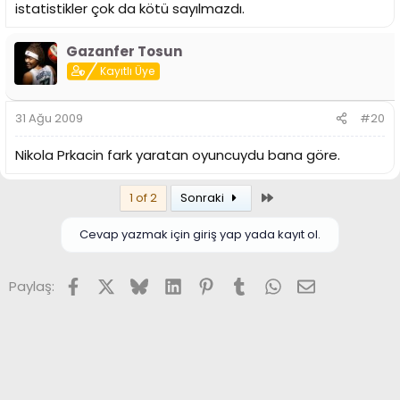
istatistikler çok da kötü sayılmazdı.
Gazanfer Tosun
Kayıtlı Üye
31 Ağu 2009
#20
Nikola Prkacin fark yaratan oyuncuydu bana göre.
Son
1 of 2
Sonraki
Cevap yazmak için giriş yap yada kayıt ol.
Facebook
X (Twitter)
Bluesky
LinkedIn
Pinterest
Tumblr
WhatsApp
E-posta
Paylaş: