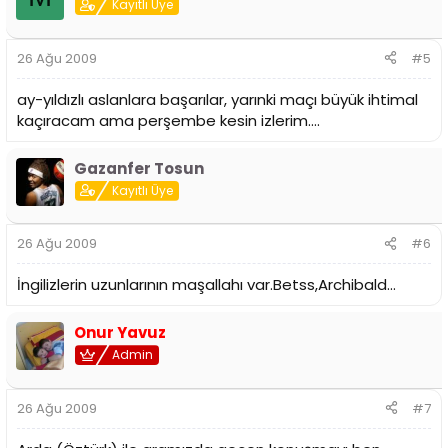
Kayıtlı Üye
26 Ağu 2009
#5
ay-yıldızlı aslanlara başarılar, yarınki maçı büyük ihtimal
kaçıracam ama perşembe kesin izlerim....
Gazanfer Tosun
Kayıtlı Üye
26 Ağu 2009
#6
İngilizlerin uzunlarının maşallahı var.Betss,Archibald...
Onur Yavuz
Admin
26 Ağu 2009
#7