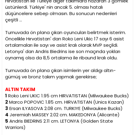
Hırvatistan ile Türkiye diğer takımlara nazaran 3 gömlek
üstünlerdi. Türkiye' nin ancak 5. olması hatalı
düşüncelere sebep olmasın. Bu sonucun nedenleri
çeşitli ...
Turnuvada ön plana çıkan oyuncuları belirtmek isterim.
Öncelikle Hırvatistan' dan Roko Leni Ukic 17 sayı 6 asist
ortalamaları ile sayı ve asist kralı olarak MVP seçildi.
Letonya' dan Andris Biedrins ise son maçında yokları
oynamış olsa da 8,5 ortalama ile ribaund kralı oldu.
Turnuvada ön plana çıkan isimlerin yer aldıgı altın-
gümüş ve bronz takım yapmak gerekirse;
ALTIN TAKIM
1
Roko Leni UKIC 1.95 cm HIRVATISTAN (Milwaukee Bucks)
2
Marco POPOVIC 1.85 cm. HIRVATISTAN (Unics Kazan)
3
Ersan ILYASOVA 2.08 cm. TURKIYE (Milwaukee Bucks)
4
Jeremiah MASSEY 2.02 cm. MAKEDONYA (Alicante)
5
Andris BIEDRINS 2.11 cm. LETONYA (Golden State
Warriors)