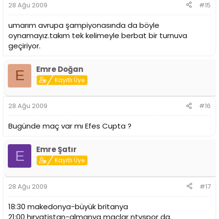
28 Ağu 2009
#15
umarım avrupa şampiyonasında da böyle
oynamayız.takım tek kelimeyle berbat bir turnuva
geçiriyor.
Emre Doğan
E
Kayıtlı Üye
28 Ağu 2009
#16
Bugünde maç var mı Efes Cupta ?
Emre Şatır
E
Kayıtlı Üye
28 Ağu 2009
#17
18:30 makedonya-büyük britanya
21:00 hırvatistan-almanya maçlar ntvspor da.