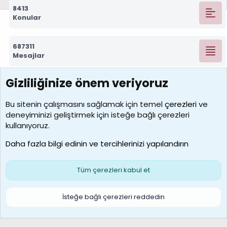
8413
Konular
687311
Mesajlar
Gizliliğinize önem veriyoruz
7390
Kullanıcılar
Bu sitenin çalışmasını sağlamak için temel
çerezleri
ve
deneyiminizi geliştirmek için isteğe bağlı çerezleri
MosesBrownHayranı
kullanıyoruz.
Son üye
Daha fazla bilgi edinin ve tercihlerinizi yapılandırın
Bize ulaşın
Şartlar ve kurallar
Gizlilik politikası
Çerezler
Yardım
Ana sayfa
R
Tüm çerezleri kabul et
S
S
Galatasaray Basketbol | GS Basket Taraftar Platformu
İsteğe bağlı çerezleri reddedin
®
Community platform by XenForo
© 2010-2026 XenForo Ltd.
XenForo Türkçe 🇹🇷 Destek Forumu –
XenWp.Com