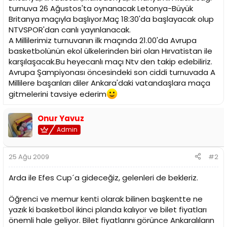
i
turnuva 26 Ağustos'ta oynanacak Letonya-Büyük
Britanya maçıyla başlıyor.Maç 18:30'da başlayacak olup
NTVSPOR'dan canlı yayınlanacak.
A Millilerimiz turnuvanın ilk maçında 21.00'da Avrupa
basketbolünün ekol ülkelerinden biri olan Hırvatistan ile
karşılaşacak.Bu heyecanlı maçı Ntv den takip edebiliriz.
Avrupa Şampiyonası öncesindeki son ciddi turnuvada A
Millilere başarıları diler Ankara'daki vatandaşlara maça
gitmelerini tavsiye ederim
Onur Yavuz
Admin
25 Ağu 2009
#2
Arda ile Efes Cup´a gideceğiz, gelenleri de bekleriz.
Öğrenci ve memur kenti olarak bilinen başkentte ne
yazık ki basketbol ikinci planda kalıyor ve bilet fiyatları
önemli hale geliyor. Bilet fiyatlarını görünce Ankaralıların