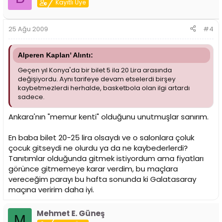
Kayıtlı Üye
25 Ağu 2009
#4
Alperen Kaplan' Alıntı:
Geçen yıl Konya'da bir bilet 5 ila 20 Lira arasında
değişiyordu. Aynı tarifeye devam etselerdi birşey
kaybetmezlerdi herhalde, basketbola olan ilgi artardı
sadece.
Ankara'nın "memur kenti" olduğunu unutmuşlar sanırım.
En baba bilet 20-25 lira olsaydı ve o salonlara çoluk
çocuk gitseydi ne olurdu ya da ne kaybederlerdi?
Tanıtımlar olduğunda gitmek istiyordum ama fiyatları
görünce gitmemeye karar verdim, bu maçlara
vereceğim parayı bu hafta sonunda ki Galatasaray
maçına veririm daha iyi.
Mehmet E. Güneş
M