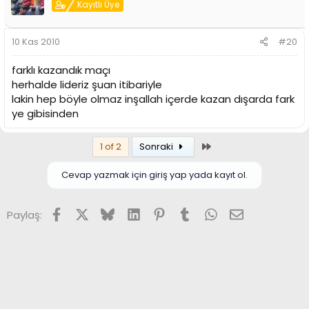
Kayıtlı Üye
10 Kas 2010
#20
farklı kazandık maçı
herhalde lideriz şuan itibariyle
lakin hep böyle olmaz inşallah içerde kazan dışarda fark
ye gibisinden
Son
1 of 2
Sonraki
Cevap yazmak için giriş yap yada kayıt ol.
Facebook
X (Twitter)
Bluesky
LinkedIn
Pinterest
Tumblr
WhatsApp
E-posta
Paylaş: