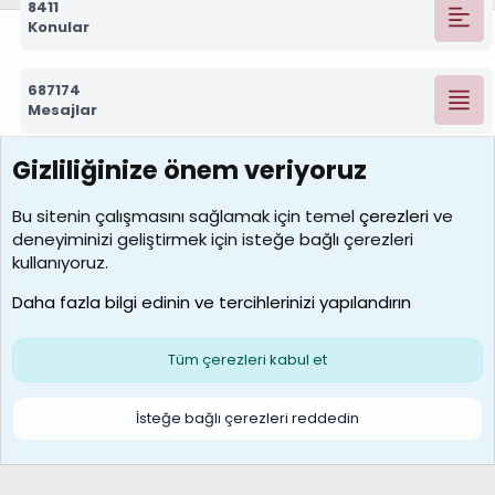
8411
Konular
687174
Mesajlar
Gizliliğinize önem veriyoruz
7388
Kullanıcılar
Bu sitenin çalışmasını sağlamak için temel
çerezleri
ve
deneyiminizi geliştirmek için isteğe bağlı çerezleri
borabekirogluu
kullanıyoruz.
Son üye
Daha fazla bilgi edinin ve tercihlerinizi yapılandırın
Bize ulaşın
Şartlar ve kurallar
Gizlilik politikası
Çerezler
Yardım
Ana sayfa
R
Tüm çerezleri kabul et
S
S
Galatasaray Basketbol | GS Basket Taraftar Platformu
İsteğe bağlı çerezleri reddedin
®
Community platform by XenForo
© 2010-2026 XenForo Ltd.
XenForo Türkçe 🇹🇷 Destek Forumu –
XenWp.Com