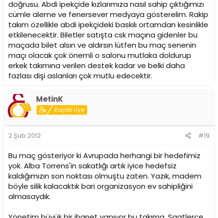
doğrusu. Abdi ipekçide kızlarımıza nasıl sahip çıktığımızı
cümle aleme ve fenersever medyaya gösterelim. Rakip
takım özellikle abdi ipekçideki baskılı ortamdan kesinlikle
etkilenecektir. Biletler satışta csk maçına gidenler bu
maçada bilet alsın ve aldırsın lütfen bu maç senenin
maçı olacak çok önemli o salonu mutlaka doldurup
erkek takımına verilen destek kadar ve belki daha
fazlası dişi aslanları çok mutlu edecektir.
MetinK
Kayıtlı Üye
2 Şub 2012
#19
Bu maç gösteriyor ki Avrupada herhangi bir hedefimiz
yok. Alba Torrens'in sakatlığı artık iyice hedefsiz
kaldığımızın son noktası olmuştu zaten. Yazık, madem
böyle silik kalacaktık bari organizasyon ev sahipliğini
almasaydık.
Yönetim büyük bir ihanet yapıyor bu takıma. Saatlerce