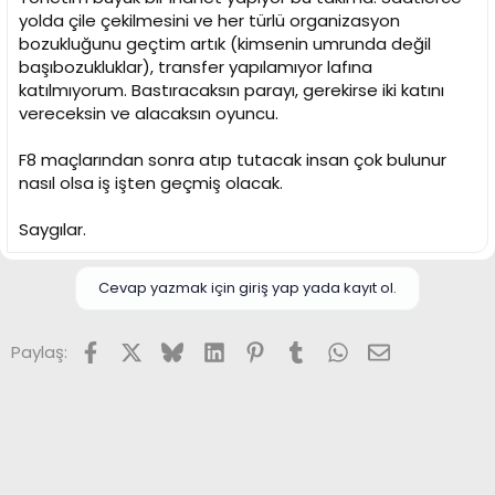
yolda çile çekilmesini ve her türlü organizasyon
bozukluğunu geçtim artık (kimsenin umrunda değil
başıbozukluklar), transfer yapılamıyor lafına
katılmıyorum. Bastıracaksın parayı, gerekirse iki katını
vereceksin ve alacaksın oyuncu.
F8 maçlarından sonra atıp tutacak insan çok bulunur
nasıl olsa iş işten geçmiş olacak.
Saygılar.
Cevap yazmak için giriş yap yada kayıt ol.
Facebook
X (Twitter)
Bluesky
LinkedIn
Pinterest
Tumblr
WhatsApp
E-posta
Paylaş: