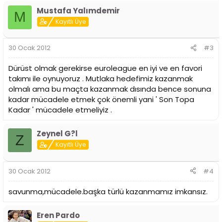
Mustafa Yalımdemir
M
Kayıtlı Üye
30 Ocak 2012
#3
Dürüst olmak gerekirse euroleague en iyi ve en favori
takımı ile oynuyoruz . Mutlaka hedefimiz kazanmak
olmalı ama bu maçta kazanmak dısında bence sonuna
kadar mücadele etmek çok önemli yani ' Son Topa
Kadar ' mücadele etmeliyiz .
Zeynel G?l
Z
Kayıtlı Üye
30 Ocak 2012
#4
savunma,mücadele.başka türlü kazanmamız imkansız.
Eren Pardo