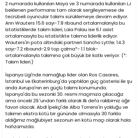
2 numarada kullanılan Maya ve 3 numarada kullanılan LJ
beklenen performansı tam olarak sergileyemese de
tecrübeli oyuncular takımı sürüklemeye devam ediyor.
Ann Wauters 15.6 sayı-7.8 ribaund ortalamalarıyla bu
istatistiklerde takım lideri, Laia Palau ise 6.1 asist
ortalamasıyla bu istatistikte takıma liderlik ediyor.
Wauters'in pota altındaki partneri Sancho Lyttle; 14.3
sayı-7.2 ribaund-2.9 top çalma*- 1.1 blok-
ortalamalarıyla takımına çok büyük bir katkı veriyor. (*:
Takım lideri.)
İspanya Ligi'nde namağlup lider olan Ros Casares,
İstanbul ve Ekaterinburg'da yaptıkları güç gösterisi ile şu
anda Avrupa'nın en güçlü takımı konumunda.
İspanya'da bu sezonki 30. resmi maçımıza çıkacağız
ama önceki 29.'undan farklı olarak ilk defa rakibimiz ağır
favori olacak. Abdi İpekçi'de Alba Torrens'in yokluğu ve
takımın ekstra kötü bir gününde olmasıyla 30 farkla
aldığımız mağlubiyet sezonun en kötü maçı olarak hala
hafızamızda.