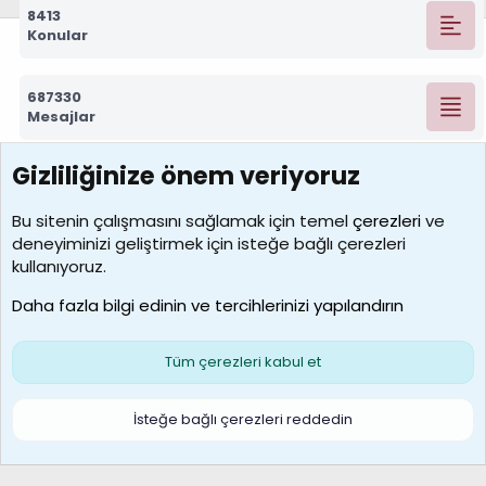
8413
Konular
687330
Mesajlar
Gizliliğinize önem veriyoruz
7390
Kullanıcılar
Bu sitenin çalışmasını sağlamak için temel
çerezleri
ve
deneyiminizi geliştirmek için isteğe bağlı çerezleri
MosesBrownHayranı
kullanıyoruz.
Son üye
Daha fazla bilgi edinin ve tercihlerinizi yapılandırın
Bize ulaşın
Şartlar ve kurallar
Gizlilik politikası
Çerezler
Yardım
Ana sayfa
R
Tüm çerezleri kabul et
S
S
Galatasaray Basketbol | GS Basket Taraftar Platformu
İsteğe bağlı çerezleri reddedin
®
Community platform by XenForo
© 2010-2026 XenForo Ltd.
XenForo Türkçe 🇹🇷 Destek Forumu –
XenWp.Com