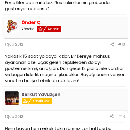
Fene
r
liler de ısrarla bizi Rus takımlarının grubunda
gösteriyor nedense?
Önder Ç.
Yönetici
Admin
1 Şub 2012
#13
Yaklaşık 15 saat yoldaydı kızlar. Bir kereye mahsus
ayarlanan özel uçak gelen tepkilerden dolayı
göstermelikmiş anlaşılan. Dün gece 12 gibi otele vardılar
ve bugün liderlik maçına çıkacaklar. Bayağı önem veriyor
yönetim bu işe tebrik etmek lazım!
Serkut Yavuzşen
Kayıtlı Üye
1 Şub 2012
#14
Hem bayan hem erkek takımlarımız zor haftası bu