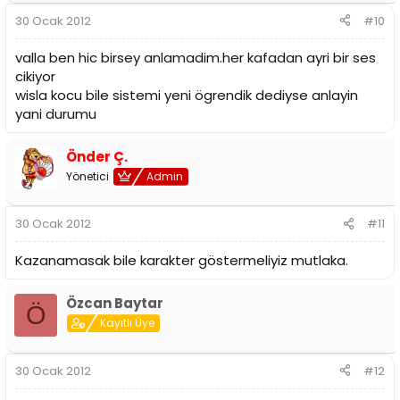
30 Ocak 2012
#10
valla ben hic birsey anlamadim.her kafadan ayri bir ses
cikiyor
wisla kocu bile sistemi yeni ögrendik dediyse anlayin
yani durumu
Önder Ç.
Yönetici
Admin
30 Ocak 2012
#11
Kazanamasak bile karakter göstermeliyiz mutlaka.
Özcan Baytar
Ö
Kayıtlı Üye
30 Ocak 2012
#12