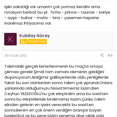
Işılın sakatlığı var umarım çok yormaz kendini ama
rotasyon berbat bu yıl . Ticha - prince - taurasi - sariye
- ayşe - bahar - matic - tina - yasemen hepsine
inanılmaz ihtiyacımız var .
Kubilay Güray
K
Kayıtlı Üye
30 Ocak 2012
#8
Takımdaki gerçek kenetlenmenin bu maçta ortaya
çıkması gerekir.Şimdi tam zamanı demenin geldiğini
düşünüyorum.Aldığımız galibiyetlerde oldu yenilgilerde
fakat bu son olanlardan sonra takım çok yıprandı.Onlara
yanlarında olduğumuzu hissettirmemiz lazım.Ben
Ceyhun YILDIZOĞLU'nu çok eleştirdim ama bu saatten
sonra bu eleştirileride bırakmamız lazım.Çünkü takım
elinden gelenin en iyisini verecektir bu saatten
sonra.Benim en çok önem verdiğim branştır bayan
basketbol ve bu sene bizim senemiz diye çıktık yola