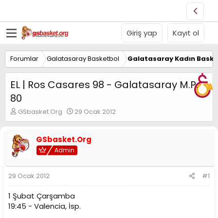
Giriş yap
Kayıt ol
Forumlar
Galatasaray Basketbol
Galatasaray Kadın Baske
EL | Ros Casares 98 - Galatasaray M.P.
80
K
B
GSbasket.Org
29 Ocak 2012
o
a
n
ş
u
l
GSbasket.Org
y
a
Admin
u
n
B
g
a
ı
29 Ocak 2012
#1
ş
ç
l
t
1 Şubat Çarşamba
a
a
19:45 - Valencia, İsp.
t
r
a
i