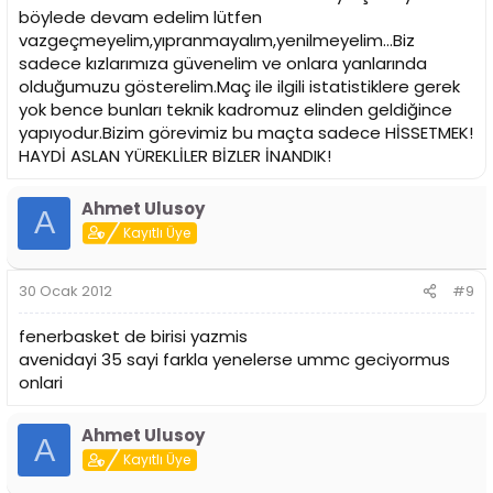
böylede devam edelim lütfen
vazgeçmeyelim,yıpranmayalım,yenilmeyelim...Biz
sadece kızlarımıza güvenelim ve onlara yanlarında
olduğumuzu gösterelim.Maç ile ilgili istatistiklere gerek
yok bence bunları teknik kadromuz elinden geldiğince
yapıyodur.Bizim görevimiz bu maçta sadece HİSSETMEK!
HAYDİ ASLAN YÜREKLİLER BİZLER İNANDIK!
Ahmet Ulusoy
A
Kayıtlı Üye
30 Ocak 2012
#9
fenerbasket de birisi yazmis
avenidayi 35 sayi farkla yenelerse ummc geciyormus
onlari
Ahmet Ulusoy
A
Kayıtlı Üye