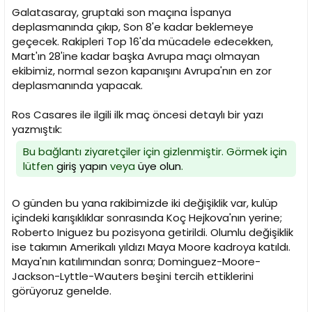
n
h
Galatasaray, gruptaki son maçına İspanya
i
deplasmanında çıkıp, Son 8'e kadar beklemeye
geçecek. Rakipleri Top 16'da mücadele edecekken,
Mart'ın 28'ine kadar başka Avrupa maçı olmayan
ekibimiz, normal sezon kapanışını Avrupa'nın en zor
deplasmanında yapacak.
Ros Casares ile ilgili ilk maç öncesi detaylı bir yazı
yazmıştık:
Bu bağlantı ziyaretçiler için gizlenmiştir. Görmek için
lütfen
giriş yapın
veya
üye olun
.
O günden bu yana rakibimizde iki değişiklik var, kulüp
içindeki karışıklıklar sonrasında Koç Hejkova'nın yerine;
Roberto Iniguez bu pozisyona getirildi. Olumlu değişiklik
ise takımın Amerikalı yıldızı Maya Moore kadroya katıldı.
Maya'nın katılımından sonra; Dominguez-Moore-
Jackson-Lyttle-Wauters beşini tercih ettiklerini
görüyoruz genelde.