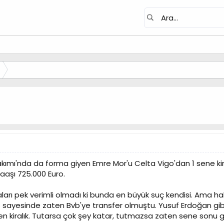
 Takımı'nda da forma giyen Emre Mor'u Celta Vigo'dan 1 sene ki
aaşı 725.000 Euro.
rı pek verimli olmadı ki bunda en büyük suç kendisi. Ama hala
sayesinde zaten Bvb'ye transfer olmuştu. Yusuf Erdoğan gibi 
n kiralık. Tutarsa çok şey katar, tutmazsa zaten sene sonu gi