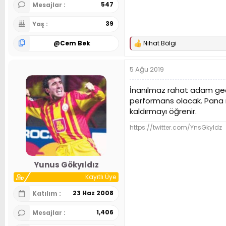
547
Mesajlar
39
Yaş
@
Cem Bek
Nihat Bölgi
T
e
p
5 Ağu 2019
k
i
l
İnanılmaz rahat adam geç
e
performans olacak. Pana m
r
kaldırmayı öğrenir.
:
https://twitter.com/YnsGkyldz
Yunus Gökyıldız
Kayıtlı Üye
23 Haz 2008
Katılım
1,406
Mesajlar