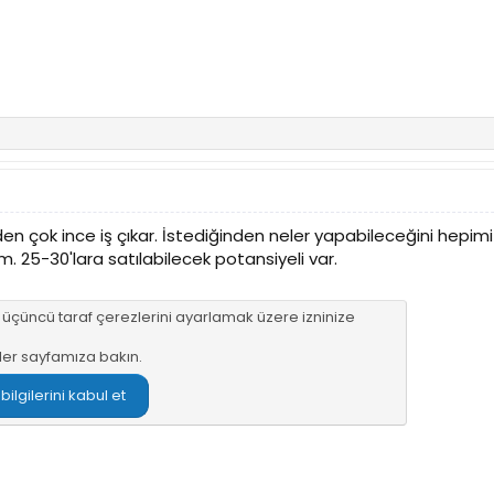
çok ince iş çıkar. İstediğinden neler yapabileceğini hepimiz ço
am. 25-30'lara satılabilecek potansiyeli var.
n üçüncü taraf çerezlerini ayarlamak üzere izninize
ler sayfamıza
bakın.
lgilerini kabul et