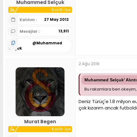
Muhammed Selçuk
Kayıtlı Üye
27 May 2012
Katılım
13,911
Mesajlar
@
Muhammed
Selçuk
2 Ağu 2019
Muhammed Selçuk' Alıntı
Bu rakamlara ben okeyim, 
Deniz Türüç'e 1.8 milyon 
çok kızarım ancak futbolda
Murat Begen
Kayıtlı Üye