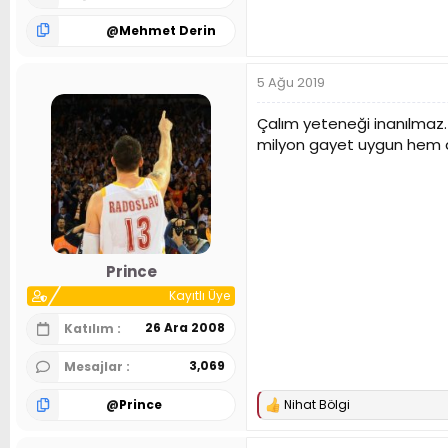
@
Mehmet Derin
5 Ağu 2019
Çalım yeteneği inanılmaz.
milyon gayet uygun hem d
Prince
Kayıtlı Üye
26 Ara 2008
Katılım
3,069
Mesajlar
@
Prince
Nihat Bölgi
T
e
p