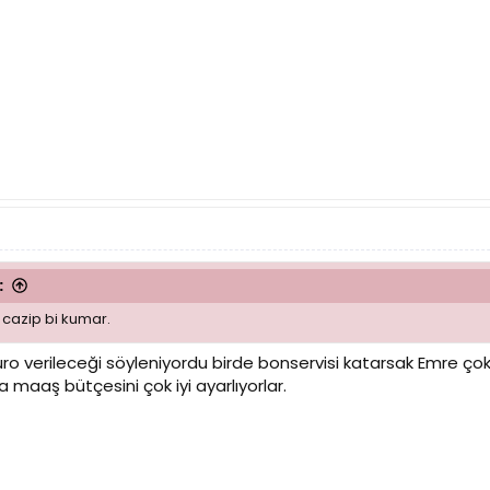
:
cazip bi kumar.
euro verileceği söyleniyordu birde bonservisi katarsak Emre
 maaş bütçesini çok iyi ayarlıyorlar.