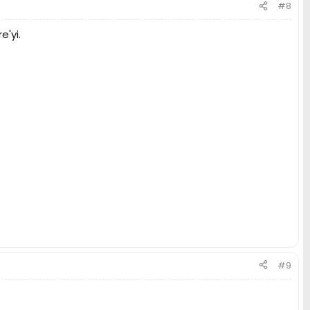
#8
e'yi.
#9