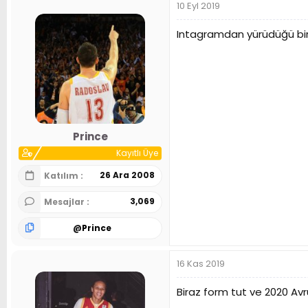
10 Eyl 2019
k
i
l
Intagramdan yürüdüğü bir k
e
r
:
Prince
Kayıtlı Üye
26 Ara 2008
Katılım
3,069
Mesajlar
@
Prince
16 Kas 2019
Biraz form tut ve 2020 Av