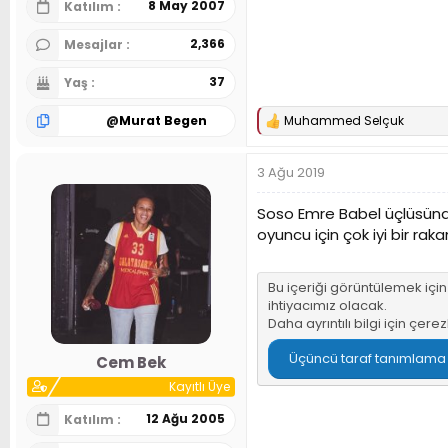
8 May 2007
Katılım
2,366
Mesajlar
37
Yaş
@
Murat Begen
Muhammed Selçuk
T
e
p
3 Ağu 2019
k
i
l
Soso Emre Babel üçlüsünden 
e
oyuncu için çok iyi bir rak
r
:
Bu içeriği görüntülemek içi
ihtiyacımız olacak.
Daha ayrıntılı bilgi için
çerez
Üçüncü taraf tanımlama bi
Cem Bek
Kayıtlı Üye
12 Ağu 2005
Katılım