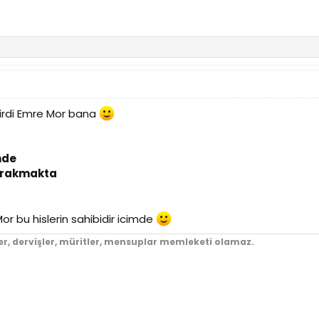
zdirdi Emre Mor bana
nde
birakmakta
 Mor bu hislerin sahibidir icimde
er, dervişler, müritler, mensuplar memleketi olamaz.