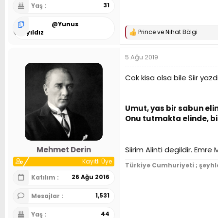
31
Yaş
@
Yunus
Prince
ve
Nihat Bölgi
Gökyıldız
T
e
p
5 Ağu 2019
k
i
l
Cok kisa olsa bile Siir ya
e
r
:
Umut, yas bir sabun eli
Onu tutmakta elinde, 
Mehmet Derin
Siirim Alinti degildir. Emre
Kayıtlı Üye
Türkiye Cumhuriyeti ; şeyhl
26 Ağu 2016
Katılım
1,531
Mesajlar
44
Yaş