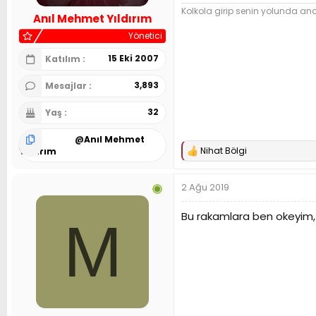
n
h
Kolkola girip senin yolunda and 
Anıl Mehmet Yıldırım
i
Yönetici
15 Eki 2007
Katılım
3,893
Mesajlar
32
Yaş
@
Anıl Mehmet
Nihat Bölgi
Yıldırım
T
e
p
2 Ağu 2019
k
i
l
Bu rakamlara ben okeyim, 
M
e
r
: