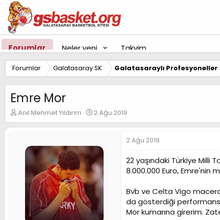
Forumlar
Neler yeni
Takvim
Forumlar
Galatasaray SK
Galatasaraylı Profesyoneller
Emre Mor
K
B
Anıl Mehmet Yıldırım
2 Ağu 2019
o
a
n
ş
u
l
2 Ağu 2019
y
a
u
n
22 yaşındaki Türkiye Milli
B
g
8.000.000 Euro, Emre'nin m
a
ı
ş
ç
Bvb ve Celta Vigo macerala
l
t
a
a
da gösterdiği performans 
t
r
Mor kumarına girerim. Zate
a
i