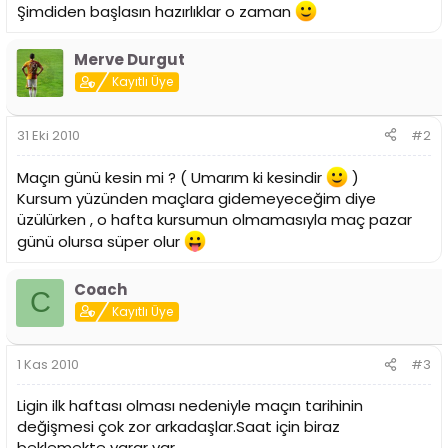
i
Şimdiden başlasın hazırlıklar o zaman
Merve Durgut
Kayıtlı Üye
31 Eki 2010
#2
Maçın günü kesin mi ? ( Umarım ki kesindir
)
Kursum yüzünden maçlara gidemeyeceğim diye
üzülürken , o hafta kursumun olmamasıyla maç pazar
günü olursa süper olur
Coach
C
Kayıtlı Üye
1 Kas 2010
#3
Ligin ilk haftası olması nedeniyle maçın tarihinin
değişmesi çok zor arkadaşlar.Saat için biraz
beklemekte yarar var.