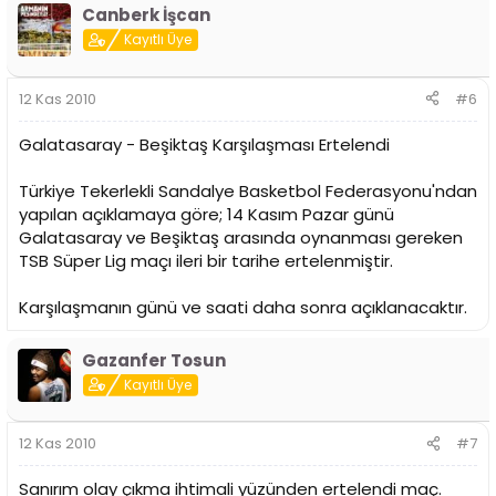
Canberk İşcan
Kayıtlı Üye
12 Kas 2010
#6
Galatasaray - Beşiktaş Karşılaşması Ertelendi
Türkiye Tekerlekli Sandalye Basketbol Federasyonu'ndan
yapılan açıklamaya göre; 14 Kasım Pazar günü
Galatasaray ve Beşiktaş arasında oynanması gereken
TSB Süper Lig maçı ileri bir tarihe ertelenmiştir.
Karşılaşmanın günü ve saati daha sonra açıklanacaktır.
Gazanfer Tosun
Kayıtlı Üye
12 Kas 2010
#7
Sanırım olay çıkma ihtimali yüzünden ertelendi maç.