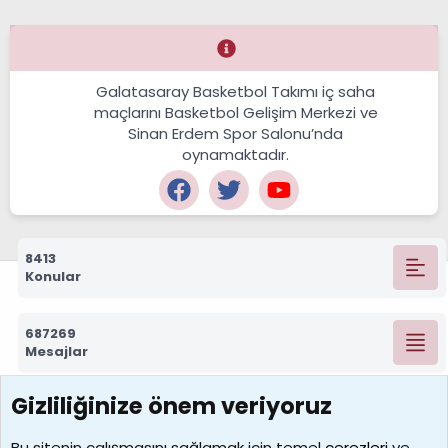
Galatasaray Basketbol Takımı iç saha
maçlarını Basketbol Gelişim Merkezi ve
Sinan Erdem Spor Salonu’nda
oynamaktadır.
8413
Konular
687269
Mesajlar
Gizliliğinize önem veriyoruz
7388
Kullanıcılar
Bu sitenin çalışmasını sağlamak için temel
çerezleri
ve