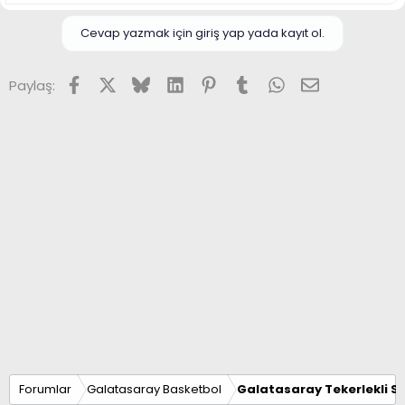
Cevap yazmak için giriş yap yada kayıt ol.
Facebook
X (Twitter)
Bluesky
LinkedIn
Pinterest
Tumblr
WhatsApp
E-posta
Paylaş:
Forumlar
Galatasaray Basketbol
Galatasaray Tekerlekli S