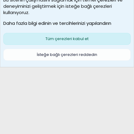
deneyiminizi geliştirmek için isteğe bağlı çerezleri
borabekirogluu
kullanıyoruz.
Son üye
Daha fazla bilgi edinin ve tercihlerinizi yapılandırın
Bize ulaşın
Şartlar ve kurallar
Gizlilik politikası
Çerezler
Yardım
Ana sayfa
R
Tüm çerezleri kabul et
S
S
Galatasaray Basketbol | GS Basket Taraftar Platformu
İsteğe bağlı çerezleri reddedin
®
Community platform by XenForo
© 2010-2026 XenForo Ltd.
XenForo Türkçe 🇹🇷 Destek Forumu –
XenWp.Com