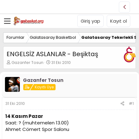
Giriş yap
Kayıt ol
Forumlar
Galatasaray Basketbol
Galatasaray Tekerlekli S
ENGELSİZ ASLANLAR - Beşiktaş
K
B
Gazanfer Tosun
31 Eki 2010
o
a
n
ş
u
l
Gazanfer Tosun
y
a
Kayıtlı Üye
u
n
B
g
a
ı
31 Eki 2010
#1
ş
ç
l
t
14 Kasım Pazar
a
a
Saat: ? (muhtemelen 13.00)
t
r
Ahmet Cömert Spor Salonu
a
i
n
h