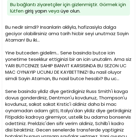
Bu bağlantı ziyaretçiler için gizlenmiştir. Görmek için
lütfen
giriş yapın
veya
üye olun
.
Bu nedir simdi? Insanlarin akliyla, hafizasiyla dalga
geciyor olabilirsiniz ama tarih hicbir seyi unutmaz Sayin
Ataman! Bu iki...
Yine butceden gidelim... Sene basinda butce icin
yonetime tesekkur ettiginizi bir an icin unutalim. Ama siz
YARI BUTCENIZE SAHIP BANVIT KARSISINDA BU SEZON UC
MAC OYNAYIP UCUNU DE KAYBETTINIZ! Bu nasil oluyor
simdi Sayin Ataman, Bu nasil butce hesabi? Bu uc...
Sene basinda yildiz diye getirdiginiz Russ Smith'i kavga
dovus gonderdiniz, Dentmon'u kovdunuz, Thompson'u
kovdunuz, sakat sakat Krstic'i aldiniz daha bi mac
oynamadan adam gitti, Italya'dan yildiz diye getirdiginiz
Fitipaldo kadroya giremiyor, ustelik bu adama bonservis
odettiniz. Preldzic'den sifir verim aldiniz, Schilb'i kadro
disi biraktiniz. Gecen senelerde transferde yaptiginiz
hatalari buraya yazsam sayfalar yetmez. Yani oyuncu