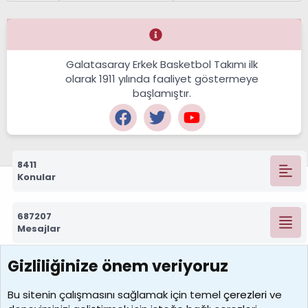
Galatasaray Erkek Basketbol Takımı ilk
olarak 1911 yılında faaliyet göstermeye
başlamıştır.
8411
Konular
687207
Mesajlar
Gizliliğinize önem veriyoruz
7388
Kullanıcılar
Bu sitenin çalışmasını sağlamak için temel
çerezleri
ve