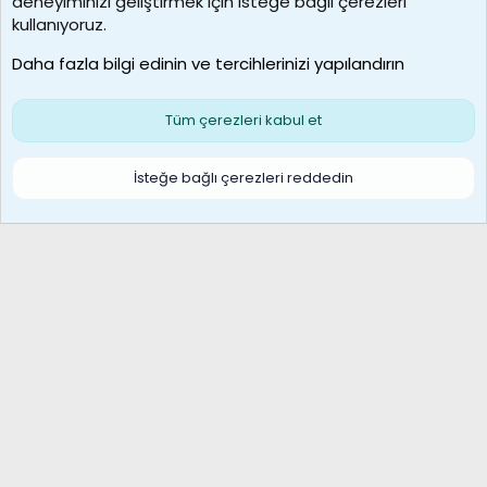
deneyiminizi geliştirmek için isteğe bağlı çerezleri
borabekirogluu
kullanıyoruz.
Son üye
Daha fazla bilgi edinin ve tercihlerinizi yapılandırın
Bize ulaşın
Şartlar ve kurallar
Gizlilik politikası
Çerezler
Yardım
Ana sayfa
R
Tüm çerezleri kabul et
S
S
Galatasaray Basketbol | GS Basket Taraftar Platformu
İsteğe bağlı çerezleri reddedin
®
Community platform by XenForo
© 2010-2026 XenForo Ltd.
XenForo Türkçe 🇹🇷 Destek Forumu –
XenWp.Com