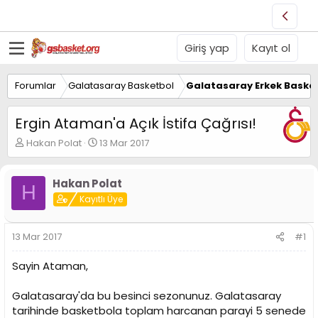
Giriş yap
Kayıt ol
Forumlar
Galatasaray Basketbol
Galatasaray Erkek Basket
Ergin Ataman'a Açık İstifa Çağrısı!
K
B
Hakan Polat
13 Mar 2017
o
a
n
ş
u
l
Hakan Polat
H
y
a
Kayıtlı Üye
u
n
B
g
a
ı
13 Mar 2017
#1
ş
ç
l
t
Sayin Ataman,
a
a
t
r
Galatasaray'da bu besinci sezonunuz. Galatasaray
a
i
n
h
tarihinde basketbola toplam harcanan parayi 5 senede