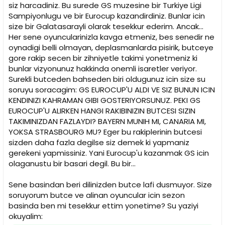
i
siz harcadiniz. Bu surede GS muzesine bir Turkiye Ligi
Sampiyonlugu ve bir Eurocup kazandirdiniz. Bunlar icin
size bir Galatasarayli olarak tesekkur ederim. Ancak...
Her sene oyuncularinizla kavga etmeniz, bes senedir ne
oynadigi belli olmayan, deplasmanlarda pisirik, butceye
gore rakip secen bir zihniyetle takimi yonetmeniz ki
bunlar vizyonunuz hakkinda onemli isaretler veriyor.
Surekli butceden bahseden biri oldugunuz icin size su
soruyu soracagim: GS EUROCUP'U ALDI VE SIZ BUNUN ICIN
KENDINIZI KAHRAMAN GIBI GOSTERIYORSUNUZ. PEKI GS
EUROCUP'U ALIRKEN HANGI RAKIBINIZIN BUTCESI SIZIN
TAKIMINIZDAN FAZLAYDI? BAYERN MUNIH MI, CANARIA MI,
YOKSA STRASBOURG MU? Eger bu rakiplerinin butcesi
sizden daha fazla degilse siz demek ki yapmaniz
gerekeni yapmissiniz. Yani Eurocup'u kazanmak GS icin
olaganustu bir basari degil. Bu bir...
Sene basindan beri dilinizden butce lafi dusmuyor. Size
soruyorum butce ve alinan oyuncular icin sezon
basinda ben mi tesekkur ettim yonetime? Su yaziyi
okuyalim: