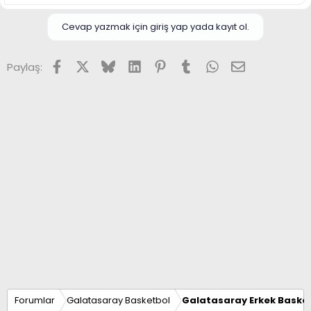
Cevap yazmak için giriş yap yada kayıt ol.
Facebook
X (Twitter)
Bluesky
LinkedIn
Pinterest
Tumblr
WhatsApp
E-posta
Paylaş:
Forumlar
Galatasaray Basketbol
Galatasaray Erkek Basket