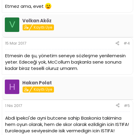
Etmez ama, evet
Volkan Aköz
V
Kayıtlı Üye
15 Mar 2017
#4
Etmesin de şu, yönetim seneye sözleşme yenilemesin
yeter. Edeceği yok, McCollum başkanla sene sonuna
kadar biraz teselli oluruz umarım.
Hakan Polat
H
Kayıtlı Üye
1 Nis 2017
#5
Abdi Ipekci'de ayni butcene sahip Baskonia takimina
hem oyun olarak, hem de skor olarak ezildigin icin ISTIFA!
Euroleague seviyesinde isik vermedigin icin ISTIFA!