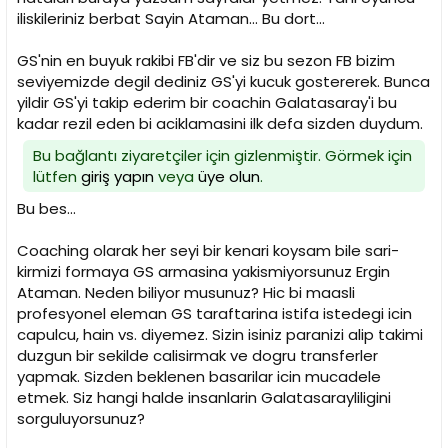
iliskileriniz berbat Sayin Ataman... Bu dort...
GS'nin en buyuk rakibi FB'dir ve siz bu sezon FB bizim
seviyemizde degil dediniz GS'yi kucuk gostererek. Bunca
yildir GS'yi takip ederim bir coachin Galatasaray'i bu
kadar rezil eden bi aciklamasini ilk defa sizden duydum.
Bu bağlantı ziyaretçiler için gizlenmiştir. Görmek için
lütfen
giriş yapın
veya
üye olun
.
Bu bes...
Coaching olarak her seyi bir kenari koysam bile sari-
kirmizi formaya GS armasina yakismiyorsunuz Ergin
Ataman. Neden biliyor musunuz? Hic bi maasli
profesyonel eleman GS taraftarina istifa istedegi icin
capulcu, hain vs. diyemez. Sizin isiniz paranizi alip takimi
duzgun bir sekilde calisirmak ve dogru transferler
yapmak. Sizden beklenen basarilar icin mucadele
etmek. Siz hangi halde insanlarin Galatasarayliligini
sorguluyorsunuz?