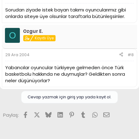
Sorudan ziyade istek bayan takımı oyuncularımız gibi
onlarda siteye üye olsunlar taraftarla bütünleşsinler.
Ozgur E.
O
Kayıtlı Üye
29 Ara 2004
#8
Yabancılar oyuncular türkiyeye gelmeden önce Türk
basketbolu hakkında ne duymuşlar? Geldikten sonra
neler düşünüyorlar?
Cevap yazmak için giriş yap yada kayıt ol.
Facebook
X (Twitter)
Bluesky
LinkedIn
Pinterest
Tumblr
WhatsApp
E-posta
Paylaş: