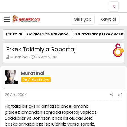
Giriş yap
Kayıt ol
Forumlar
Galatasaray Basketbol
Galatasaray Erkek Basket
Erkek Takimiyla Roportaj
K
B
Murat İnal
26 Ara 2004
o
a
n
ş
u
l
Murat İnal
y
a
Kayıtlı Üye
u
n
B
g
a
ı
26 Ara 2004
#1
ş
ç
l
t
Haftaici bir aksilik olmazsa once idmana
a
a
gidicez.Idmandan sonrada roportaj yapicaz.
t
r
Boddicker ve Johnson oncelikli olucak.Belki
a
i
n
h
baskalarinada ozel sorulariniz varsa sorariz.