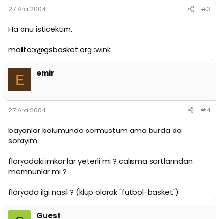
27 Ara 2004
#3
Ha onu isticektim.
mailto:x@gsbasket.org
:wink:
emir
E
27 Ara 2004
#4
bayanlar bolumunde sormustum ama burda da
sorayim.
floryadaki imkanlar yeterli mi ? calısma sartlarından
memnunlar mi ?
floryada ilgi nasil ? (klup olarak "futbol-basket")
Guest