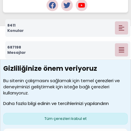
8411
Konular
687198
Mesajlar
Gizliliğinize önem veriyoruz
7388
Kullanıcılar
Bu sitenin çalışmasını sağlamak için temel
çerezleri
ve
deneyiminizi geliştirmek için isteğe bağlı çerezleri
borabekirogluu
kullanıyoruz.
Son üye
Daha fazla bilgi edinin ve tercihlerinizi yapılandırın
Bize ulaşın
Şartlar ve kurallar
Gizlilik politikası
Çerezler
Yardım
Ana sayfa
R
Tüm çerezleri kabul et
S
S
Galatasaray Basketbol | GS Basket Taraftar Platformu