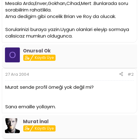
i
Mesala Arda,Enver,Gokhan,Cihad,Mert .Bunlarada soru
sorabiilrim rahatlikla.
Ama dedigim gibi oncelik Brian ve Roy da olucak.
Sorularinizi buraya yazin.Uygun olanlari eleyip sormaya
calisicaz mumkun oldugunca.
Onursal Ok
O
Kayıtlı Üye
27 Ara 2004
#2
Murat sende profil örneği yok değil mi?
Sana emaille yollayım.
Murat İnal
Kayıtlı Üye