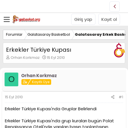
Giriş yap
Kayıt ol
Forumlar
Galatasaray Basketbol
Galatasaray Erkek Basket
Erkekler Türkiye Kupası
K
B
Orhan Korkmaz
15 Eyl 2010
o
a
n
ş
u
l
Orhan Korkmaz
O
y
a
Kayıtlı Üye
u
n
B
g
a
ı
15 Eyl 2010
#1
ş
ç
l
t
Erkekler Türkiye Kupası'nda Gruplar Belirlendi
a
a
t
r
a
i
Erkekler Türkiye Kupası'nda grup kuraları bugün Polat
n
h
Renaissance Oteli'nde yapılan basın toplantısının