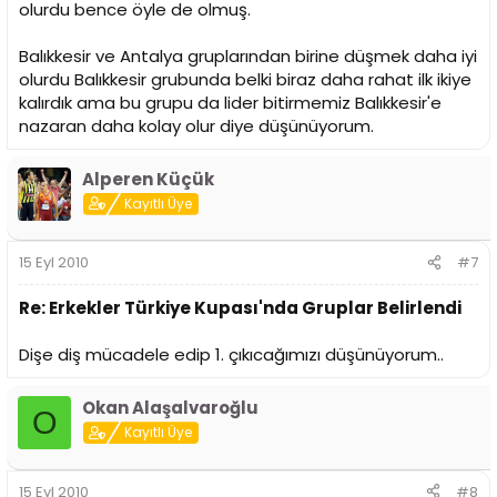
olurdu bence öyle de olmuş.
Balıkkesir ve Antalya gruplarından birine düşmek daha iyi
olurdu Balıkkesir grubunda belki biraz daha rahat ilk ikiye
kalırdık ama bu grupu da lider bitirmemiz Balıkkesir'e
nazaran daha kolay olur diye düşünüyorum.
Alperen Küçük
Kayıtlı Üye
15 Eyl 2010
#7
Re: Erkekler Türkiye Kupası'nda Gruplar Belirlendi
Dişe diş mücadele edip 1. çıkıcağımızı düşünüyorum..
Okan Alaşalvaroğlu
O
Kayıtlı Üye
15 Eyl 2010
#8