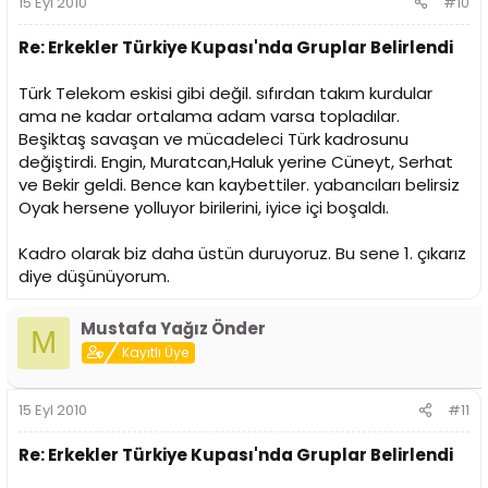
15 Eyl 2010
#10
Re: Erkekler Türkiye Kupası'nda Gruplar Belirlendi
Türk Telekom eskisi gibi değil. sıfırdan takım kurdular
ama ne kadar ortalama adam varsa topladılar.
Beşiktaş savaşan ve mücadeleci Türk kadrosunu
değiştirdi. Engin, Muratcan,Haluk yerine Cüneyt, Serhat
ve Bekir geldi. Bence kan kaybettiler. yabancıları belirsiz
Oyak hersene yolluyor birilerini, iyice içi boşaldı.
Kadro olarak biz daha üstün duruyoruz. Bu sene 1. çıkarız
diye düşünüyorum.
Mustafa Yağız Önder
M
Kayıtlı Üye
15 Eyl 2010
#11
Re: Erkekler Türkiye Kupası'nda Gruplar Belirlendi