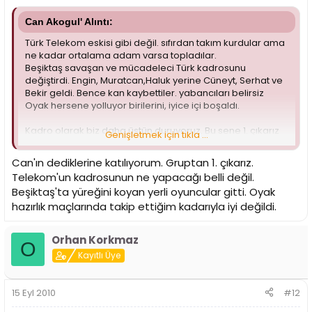
Can Akogul' Alıntı:
Türk Telekom eskisi gibi değil. sıfırdan takım kurdular ama
ne kadar ortalama adam varsa topladılar.
Beşiktaş savaşan ve mücadeleci Türk kadrosunu
değiştirdi. Engin, Muratcan,Haluk yerine Cüneyt, Serhat ve
Bekir geldi. Bence kan kaybettiler. yabancıları belirsiz
Oyak hersene yolluyor birilerini, iyice içi boşaldı.
Kadro olarak biz daha üstün duruyoruz. Bu sene 1. çıkarız
Genişletmek için tıkla ...
diye düşünüyorum.
Can'ın dediklerine katılıyorum. Gruptan 1. çıkarız.
Telekom'un kadrosunun ne yapacağı belli değil.
Beşiktaş'ta yüreğini koyan yerli oyuncular gitti. Oyak
hazırlık maçlarında takip ettiğim kadarıyla iyi değildi.
Orhan Korkmaz
O
Kayıtlı Üye
15 Eyl 2010
#12