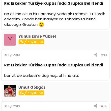
Re: Erkekler Türkiye Kupası'nda Gruplar Belirlendi
Ne olursa olsun bir Bornovayi yada bir Erdemiri. TT tercih
ederdim. YInede ben inaniyorum Takimimiza birinci
cikacagiz Gruptan
Yunus Emre Yüksel
Y
Kayıtlı Üye
15 Eyl 2010
#13
Re: Erkekler Türkiye Kupası'nda Gruplar Belirlendi
banvit de balıkesir'e düşmüş.. ohh ne ala..
Umut Gökgöz
Kayıtlı Üye
16 Eyl 2010
#14