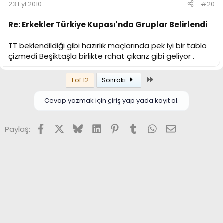
23 Eyl 2010
#20
Re: Erkekler Türkiye Kupası'nda Gruplar Belirlendi
TT beklendildiği gibi hazırlık maçlarında pek iyi bir tablo
çizmedi Beşiktaşla birlikte rahat çıkarız gibi geliyor .
Son
1 of 12
Sonraki
Cevap yazmak için giriş yap yada kayıt ol.
Facebook
X (Twitter)
Bluesky
LinkedIn
Pinterest
Tumblr
WhatsApp
E-posta
Paylaş: