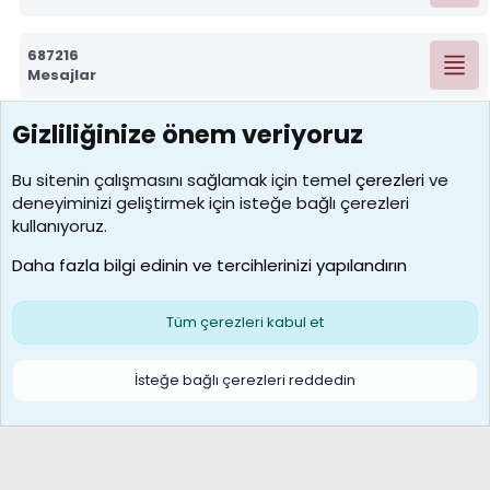
687216
Mesajlar
Gizliliğinize önem veriyoruz
7388
Kullanıcılar
Bu sitenin çalışmasını sağlamak için temel
çerezleri
ve
deneyiminizi geliştirmek için isteğe bağlı çerezleri
borabekirogluu
kullanıyoruz.
Son üye
Daha fazla bilgi edinin ve tercihlerinizi yapılandırın
Bize ulaşın
Şartlar ve kurallar
Gizlilik politikası
Çerezler
Yardım
Ana sayfa
R
Tüm çerezleri kabul et
S
S
Galatasaray Basketbol | GS Basket Taraftar Platformu
İsteğe bağlı çerezleri reddedin
®
Community platform by XenForo
© 2010-2026 XenForo Ltd.
XenForo Türkçe 🇹🇷 Destek Forumu –
XenWp.Com