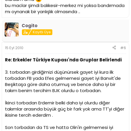
bu maclar şimdi balıkesir-merkez mi yoksa bandırmada
mı oynanak bir yanlışlık olmasında ..
Cogito
Kayıtlı Üye
15 Eyl 2010
#6
Re: Erkekler Türkiye Kupası'nda Gruplar Belirlendi
3. torbadan girdiğimizi düşünürsek gayet iyi kura ilk
torbadan FB yada Efes gelmemesi gayet iyi Banvit'de
Beşiktaşa göre daha oturmuş ve bence daha iyi bir
takım benim tercihim BJK olurdu o torbadan.
İkinci torbadan Erdemir belki daha iyi olurdu diğer
takımlar arasında büyük güç bir fark yok ama TT'yi diğer
ikisine tercih ederdim .
Son torbadan da TS ve hatta Olin'in gelmemesi iyi