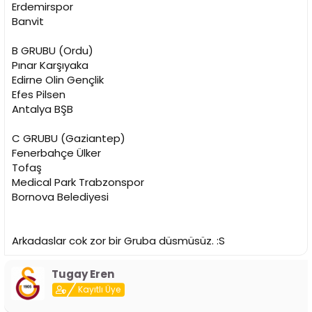
Erdemirspor
Banvit
B GRUBU (Ordu)
Pınar Karşıyaka
Edirne Olin Gençlik
Efes Pilsen
Antalya BŞB
C GRUBU (Gaziantep)
Fenerbahçe Ülker
Tofaş
Medical Park Trabzonspor
Bornova Belediyesi
Arkadaslar cok zor bir Gruba düsmüsüz. :S
Tugay Eren
Kayıtlı Üye