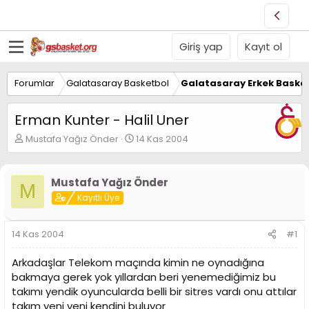
Giriş yap
Kayıt ol
Forumlar
Galatasaray Basketbol
Galatasaray Erkek Basket
Erman Kunter - Halil Uner
K
B
Mustafa Yağız Önder
14 Kas 2004
o
a
n
ş
u
l
Mustafa Yağız Önder
M
y
a
Kayıtlı Üye
u
n
B
g
a
ı
14 Kas 2004
#1
ş
ç
l
t
Arkadaşlar Telekom maçında kimin ne oynadığına
a
a
t
r
bakmaya gerek yok yıllardan beri yenemediğimiz bu
a
i
takımı yendik oyuncularda belli bir sitres vardı onu attılar
n
h
takım yeni yeni kendini buluyor