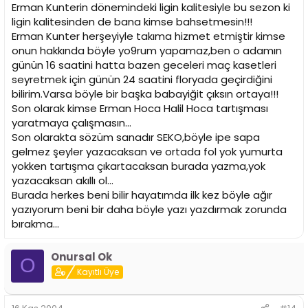
Erman Kunterin dönemindeki ligin kalitesiyle bu sezon ki
ligin kalitesinden de bana kimse bahsetmesin!!!
Erman Kunter herşeyiyle takıma hizmet etmiştir kimse
onun hakkında böyle yo9rum yapamaz,ben o adamın
günün 16 saatini hatta bazen geceleri maç kasetleri
seyretmek için günün 24 saatini floryada geçirdiğini
bilirim.Varsa böyle bir başka babayiğit çıksın ortaya!!!
Son olarak kimse Erman Hoca Halil Hoca tartışması
yaratmaya çalışmasın...
Son olarakta sözüm sanadır SEKO,böyle ipe sapa
gelmez şeyler yazacaksan ve ortada fol yok yumurta
yokken tartışma çıkartacaksan burada yazma,yok
yazacaksan akıllı ol...
Burada herkes beni bilir hayatımda ilk kez böyle ağır
yazıyorum beni bir daha böyle yazı yazdırmak zorunda
bırakma...
Onursal Ok
O
Kayıtlı Üye