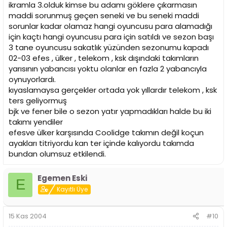
ikramla 3.olduk kimse bu adamı göklere çıkarmasın
maddi sorunmuş geçen seneki ve bu seneki maddi
sorunlar kadar olamaz hangi oyuncusu para alamadığı
için kaçtı hangi oyuncusu para için satıldı ve sezon başı
3 tane oyuncusu sakatlık yüzünden sezonumu kapadı
02-03 efes , ülker , telekom , ksk dışındaki takımların
yarısının yabancısı yoktu olanlar en fazla 2 yabancıyla
oynuyorlardı.
kıyaslamaysa gerçekler ortada yok yıllardır telekom , ksk
ters geliyormuş
bjk ve fener bile o sezon yatır yapmadıkları halde bu iki
takımı yendiler
efesve ülker karşısında Coolidge takımın değil koçun
ayakları titriyordu kan ter içinde kalıyordu takımda
bundan olumsuz etkilendi.
Egemen Eski
E
Kayıtlı Üye
15 Kas 2004
#10