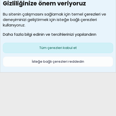
Gizliliğinize önem veriyoruz
7389
Kullanıcılar
Bu sitenin çalışmasını sağlamak için temel
çerezleri
ve
deneyiminizi geliştirmek için isteğe bağlı çerezleri
idriskaancelik
kullanıyoruz.
Son üye
Daha fazla bilgi edinin ve tercihlerinizi yapılandırın
Bize ulaşın
Şartlar ve kurallar
Gizlilik politikası
Çerezler
Yardım
Ana sayfa
R
Tüm çerezleri kabul et
S
S
Galatasaray Basketbol | GS Basket Taraftar Platformu
İsteğe bağlı çerezleri reddedin
®
Community platform by XenForo
© 2010-2026 XenForo Ltd.
XenForo Türkçe 🇹🇷 Destek Forumu –
XenWp.Com