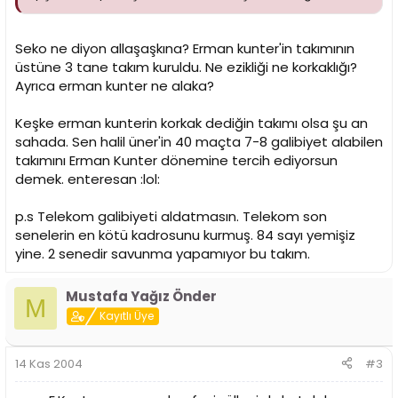
Seko ne diyon allaşaşkına? Erman kunter'in takımının
üstüne 3 tane takım kuruldu. Ne ezikliği ne korkaklığı?
Ayrıca erman kunter ne alaka?
Keşke erman kunterin korkak dediğin takımı olsa şu an
sahada. Sen halil üner'in 40 maçta 7-8 galibiyet alabilen
takımını Erman Kunter dönemine tercih ediyorsun
demek. enteresan :lol:
p.s Telekom galibiyeti aldatmasın. Telekom son
senelerin en kötü kadrosunu kurmuş. 84 sayı yemişiz
yine. 2 senedir savunma yapamıyor bu takım.
Mustafa Yağız Önder
M
Kayıtlı Üye
14 Kas 2004
#3