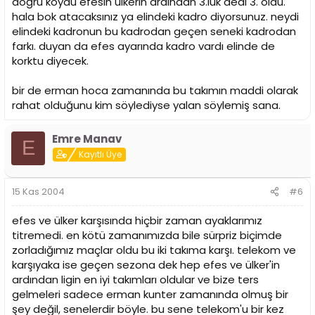
doğru koydu efesin ülkerin ardından 3.lük dedi 3. oldu.
hala bok atacaksınız ya elindeki kadro diyorsunuz. neydi
elindeki kadronun bu kadrodan geçen seneki kadrodan
farkı. duyan da efes ayarında kadro vardı elinde de
korktu diyecek.
bir de erman hoca zamanında bu takımın maddi olarak
rahat olduğunu kim söylediyse yalan söylemiş sana.
Emre Manav
E
Kayıtlı Üye
15 Kas 2004
#6
efes ve ülker karşısında hiçbir zaman ayaklarımız
titremedi. en kötü zamanımızda bile sürpriz biçimde
zorladığımız maçlar oldu bu iki takıma karşı. telekom ve
karşıyaka ise geçen sezona dek hep efes ve ülker'in
ardından ligin en iyi takımları oldular ve bize ters
gelmeleri sadece erman kunter zamanında olmuş bir
şey değil, senelerdir böyle. bu sene telekom'u bir kez