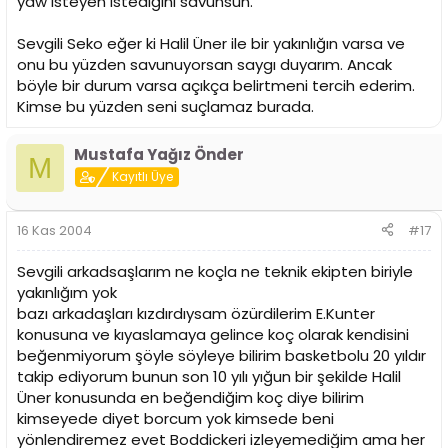
yaw isteyen istediğini savunsun.
Sevgili Seko eğer ki Halil Üner ile bir yakınlığın varsa ve
onu bu yüzden savunuyorsan saygı duyarım. Ancak
böyle bir durum varsa açıkça belirtmeni tercih ederim.
Kimse bu yüzden seni suçlamaz burada.
Mustafa Yağız Önder
M
Kayıtlı Üye
16 Kas 2004
#17
Sevgili arkadsaşlarım ne koçla ne teknik ekipten biriyle
yakınlığım yok
bazı arkadaşları kızdırdıysam özürdilerim E.Kunter
konusuna ve kıyaslamaya gelince koç olarak kendisini
beğenmiyorum şöyle söyleye bilirim basketbolu 20 yıldır
takip ediyorum bunun son 10 yılı yığun bir şekilde Halil
Üner konusunda en beğendiğim koç diye bilirim
kimseyede diyet borcum yok kimsede beni
yönlendiremez evet Boddickeri izleyemediğim ama her