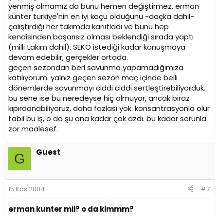
yenmiş olmamız da bunu hemen değiştirmez. erman
kunter türkiye'nin en iyi koçu olduğunu -daçka dahil-
çalıştırdığı her takımda kanıtladı ve bunu hep
kendisinden başarısız olması beklendiği sırada yaptı
(milli takım dahil). SEKO istediği kadar konuşmaya
devam edebilir, gerçekler ortada.
geçen sezondan beri savunma yapamadığımıza
katılıyorum. yalnız geçen sezon maç içinde belli
dönemlerde savunmayı ciddi ciddi sertleştirebiliyorduk.
bu sene ise bu neredeyse hiç olmuyor, ancak biraz
kıpırdanabiliyoruz, daha fazlası yok. konsantrasyonla olur
tabii bu iş, o da şu ana kadar çok azdı. bu kadar sorunla
zor maalesef.
Guest
G
15 Kas 2004
#7
erman kunter mii? o da kimmm?