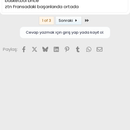
basketbol bnce
ztn Fransadaki başarılarıda ortada
Son
1 of 3
Sonraki
Cevap yazmak için giriş yap yada kayıt ol.
Facebook
X (Twitter)
Bluesky
LinkedIn
Pinterest
Tumblr
WhatsApp
E-posta
Paylaş: