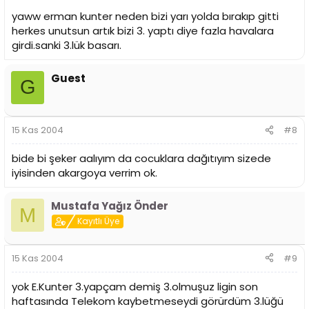
yaww erman kunter neden bizi yarı yolda bırakıp gitti
herkes unutsun artık bizi 3. yaptı diye fazla havalara
girdi.sanki 3.lük basarı.
Guest
G
15 Kas 2004
#8
bide bi şeker aalıyım da cocuklara dağıtıyım sizede
iyisinden akargoya verrim ok.
Mustafa Yağız Önder
M
Kayıtlı Üye
15 Kas 2004
#9
yok E.Kunter 3.yapçam demiş 3.olmuşuz ligin son
haftasında Telekom kaybetmeseydi görürdüm 3.lüğü