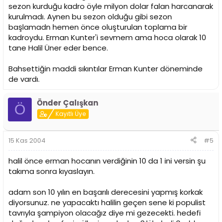
sezon kurduğu kadro öyle milyon dolar falan harcanarak
kurulmadı. Aynen bu sezon olduğu gibi sezon
başlamadn hemen önce oluşturulan toplama bir
kadroydu. Erman Kunter'i sevmem ama hoca olarak 10
tane Halil Üner eder bence.
Bahsettiğin maddi sıkıntılar Erman Kunter döneminde
de vardı.
Önder Çalışkan
Ö
Kayıtlı Üye
15 Kas 2004
#5
halil önce erman hocanın verdiğinin 10 da 1 ini versin şu
takıma sonra kıyaslayın.
adam son 10 yılın en başarılı derecesini yapmış korkak
diyorsunuz. ne yapacaktı halilin geçen sene ki populist
tavrıyla şampiyon olacağız diye mi gezecekti. hedefi