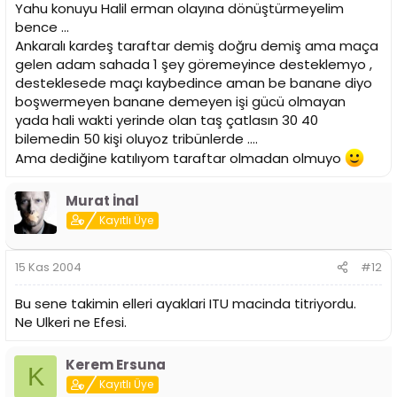
Yahu konuyu Halil erman olayına dönüştürmeyelim
bence ...
Ankaralı kardeş taraftar demiş doğru demiş ama maça
gelen adam sahada 1 şey göremeyince desteklemyo ,
desteklesede maçı kaybedince aman be banane diyo
boşwermeyen banane demeyen işi gücü olmayan
yada hali wakti yerinde olan taş çatlasın 30 40
bilemedin 50 kişi oluyoz tribünlerde ....
Ama dediğine katılıyom taraftar olmadan olmuyo
Murat İnal
Kayıtlı Üye
15 Kas 2004
#12
Bu sene takimin elleri ayaklari ITU macinda titriyordu.
Ne Ulkeri ne Efesi.
Kerem Ersuna
K
Kayıtlı Üye