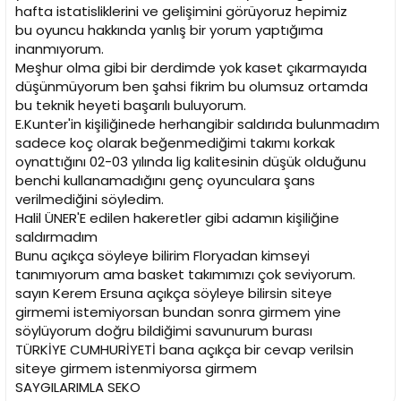
hafta istatisliklerini ve gelişimini görüyoruz hepimiz
bu oyuncu hakkında yanlış bir yorum yaptığıma
inanmıyorum.
Meşhur olma gibi bir derdimde yok kaset çıkarmayıda
düşünmüyorum ben şahsi fikrim bu olumsuz ortamda
bu teknik heyeti başarılı buluyorum.
E.Kunter'in kişiliğinede herhangibir saldırıda bulunmadım
sadece koç olarak beğenmediğimi takımı korkak
oynattığını 02-03 yılında lig kalitesinin düşük olduğunu
benchi kullanamadığını genç oyunculara şans
verilmediğini söyledim.
Halil ÜNER'E edilen hakeretler gibi adamın kişiliğine
saldırmadım
Bunu açıkça söyleye bilirim Floryadan kimseyi
tanımıyorum ama basket takımımızı çok seviyorum.
sayın Kerem Ersuna açıkça söyleye bilirsin siteye
girmemi istemiyorsan bundan sonra girmem yine
söylüyorum doğru bildiğimi savunurum burası
TÜRKİYE CUMHURİYETİ bana açıkça bir cevap verilsin
siteye girmem istenmiyorsa girmem
SAYGILARIMLA SEKO