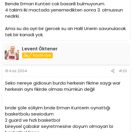
Bende Erman Kunteri cok basarili bulmuyorum.
4 takimi iki mactada yenemedikten sonra 3. olmussun
nedirki.
Ama su da ayri bir gercek su an Halil Unerin savunulacak
tek bir kanadi yok.
Levent Öktener
Kayıtlı Üye
16 Kas 2004
#20
Seko nereye gidiosun burda herkesin fikrine saygı war
herkesin aynı fikirde olması mümkün değil
bnde şöle söliyim bnde Erman Kunterin oynattığı
basketbolu sewiodum
2 guard ve hızlı basketbol
bireysel çabalar seyretmesine doyum olmayan bi