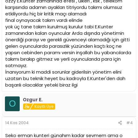
ozzy E.Kunter zamanında efesi , ülkeri , ksk , telekom
karşısında adamın ayakları titriyordu takımı olumsuz
etkiliyordu hiç bir kritik maçı alamadı
final oynayacak takım vardı elinde
yok üç tane takım kurulmuş kurulur tabi E.Kunter
zamanından kalan oyuncular Arda dışında yönetimin
önerdiği parayı ve gerekli güvenceyi alamadığı için gitti
gelen oyuncularda parasızlık yüzünden kaçtı koç ne
yapsın cebinden paramı versin inşallah bu yabancılarda
takımı bırakıp gitmez ve yerli oyuncularıda para için
satmayız.
İnanıyorum ki maddi sorunlar giderilsin yönetim elini
uzatsın bu teknik heyet bu kadroyla E.Kunter'den dah
başarılı olacaklar yeteki biraz ilgi
Ozgur E.
O
Kayıtlı Üye
14 Kas 2004
#4
Seko erman kunteri günahım kadar sevmem ama o