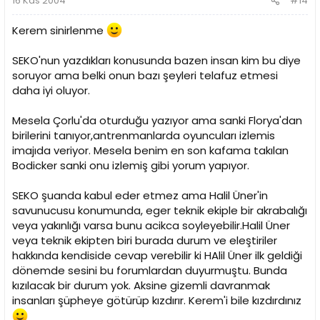
16 Kas 2004
#14
Kerem sinirlenme
SEKO'nun yazdıkları konusunda bazen insan kim bu diye
soruyor ama belki onun bazı şeyleri telafuz etmesi
daha iyi oluyor.
Mesela Çorlu'da oturduğu yazıyor ama sanki Florya'dan
birilerini tanıyor,antrenmanlarda oyuncuları izlemis
imajıda veriyor. Mesela benim en son kafama takılan
Bodicker sanki onu izlemiş gibi yorum yapıyor.
SEKO şuanda kabul eder etmez ama Halil Üner'in
savunucusu konumunda, eger teknik ekiple bir akrabalığı
veya yakınlığı varsa bunu acikca soyleyebilir.Halil Üner
veya teknik ekipten biri burada durum ve eleştiriler
hakkında kendiside cevap verebilir ki HAlil Üner ilk geldiği
dönemde sesini bu forumlardan duyurmuştu. Bunda
kızılacak bir durum yok. Aksine gizemli davranmak
insanları şüpheye götürüp kızdırır. Kerem'i bile kızdırdınız