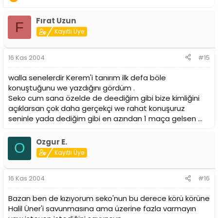
Fırat Uzun
F
Kayıtlı Üye
16 Kas 2004
#15
walla senelerdir Kerem'i tanırım ilk defa böle
konuştuğunu we yazdığını gördüm .
Seko cum sana özelde de deediğim gibi bize kimliğini
açıklarsan çok daha gerçekçi we rahat konuşuruz
seninle yada dediğim gibi en azından 1 maça gelsen ...
Ozgur E.
O
Kayıtlı Üye
16 Kas 2004
#16
Bazan ben de kızıyorum seko'nun bu derece körü körüne
Halil Üner'i savunmasına ama üzerine fazla varmayın