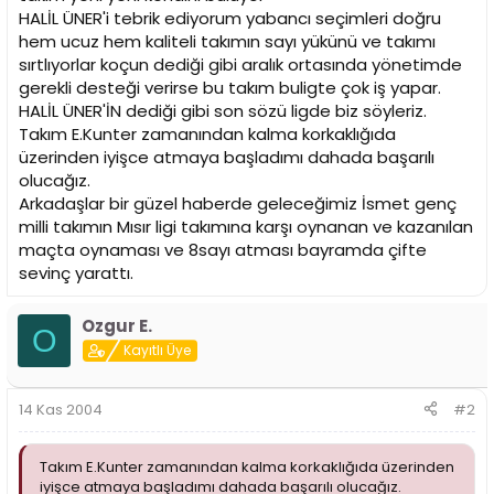
i
HALİL ÜNER'i tebrik ediyorum yabancı seçimleri doğru
hem ucuz hem kaliteli takımın sayı yükünü ve takımı
sırtlıyorlar koçun dediği gibi aralık ortasında yönetimde
gerekli desteği verirse bu takım buligte çok iş yapar.
HALİL ÜNER'İN dediği gibi son sözü ligde biz söyleriz.
Takım E.Kunter zamanından kalma korkaklığıda
üzerinden iyişce atmaya başladımı dahada başarılı
olucağız.
Arkadaşlar bir güzel haberde geleceğimiz İsmet genç
milli takımın Mısır ligi takımına karşı oynanan ve kazanılan
maçta oynaması ve 8sayı atması bayramda çifte
sevinç yarattı.
Ozgur E.
O
Kayıtlı Üye
14 Kas 2004
#2
Takım E.Kunter zamanından kalma korkaklığıda üzerinden
iyişce atmaya başladımı dahada başarılı olucağız.