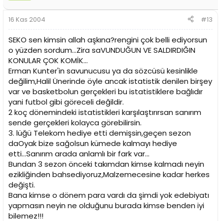
16 Kas 2004
#13
SEKO sen kimsin allah aşkına?rengini çok belli ediyorsun
o yüzden sordum...Zira saVUNDUĞUN VE SALDIRDIĞIN
KONULAR ÇOK KOMİK...
Erman Kunter'in savunucusu ya da sözcüsü kesinlikle
değilim,Halil Ünerinde öyle ancak istatistik denilen birşey
var ve basketbolun gerçekleri bu istatistiklere bağlıdır
yani futbol gibi göreceli değildir.
2 koç dönemindeki istatistikleri karşılaştırırsan sanırım
sende gerçekleri kolayca görebilirsin.
3. lüğü Telekom hediye etti demişsin,geçen sezon
daOyak bize sağolsun kümede kalmayı hediye
etti...Sanırım arada anlamlı bir fark var...
Bundan 3 sezon önceki takımdan kimse kalmadı neyin
ezikliğinden bahsediyoruz,Malzemecesine kadar herkes
değişti.
Bana kimse o dönem para vardı da şimdi yok edebiyatı
yapmasın neyin ne olduğunu burada kimse benden iyi
bilemez!!!