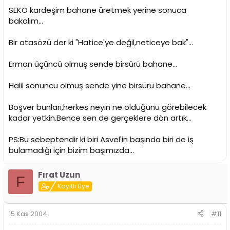
SEKO kardeşim bahane üretmek yerine sonuca
bakalım...
Bir atasözü der ki "Hatice'ye değil,neticeye bak"...
Erman üçüncü olmuş sende birsürü bahane...
Halil sonuncu olmuş sende yine birsürü bahane...
Boşver bunları,herkes neyin ne olduğunu görebilecek
kadar yetkin.Bence sen de gerçeklere dön artık...
PS:Bu sebeptendir ki biri Asvel'in başında biri de iş
bulamadığı için bizim başımızda...
Fırat Uzun
F
Kayıtlı Üye
15 Kas 2004
#11