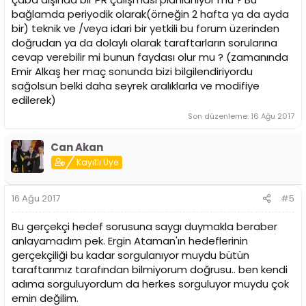
bağlamda periyodik olarak(örneğin 2 hafta ya da ayda
bir) teknik ve /veya idari bir yetkili bu forum üzerinden
doğrudan ya da dolaylı olarak taraftarların sorularına
cevap verebilir mi bunun faydası olur mu ? (zamanında
Emir Alkaş her maç sonunda bizi bilgilendiriyordu
sağolsun belki daha seyrek aralıklarla ve modifiye
edilerek)
Son düzenleme:
16 Ağu 2017
Can Akan
Kayıtlı Üye
16 Ağu 2017
#5
Bu gerçekçi hedef sorusuna saygı duymakla beraber
anlayamadım pek. Ergin Ataman'ın hedeflerinin
gerçekçiliği bu kadar sorgulanıyor muydu bütün
taraftarımız tarafından bilmiyorum doğrusu.. ben kendi
adıma sorguluyordum da herkes sorguluyor muydu çok
emin değilim.