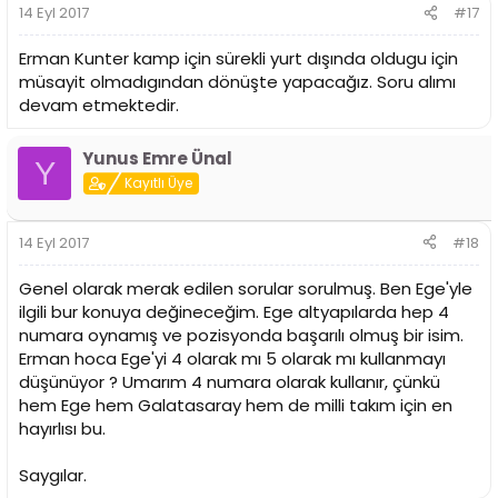
14 Eyl 2017
#17
Erman Kunter kamp için sürekli yurt dışında oldugu için
müsayit olmadıgından dönüşte yapacağız. Soru alımı
devam etmektedir.
Yunus Emre Ünal
Y
Kayıtlı Üye
14 Eyl 2017
#18
Genel olarak merak edilen sorular sorulmuş. Ben Ege'yle
ilgili bur konuya değineceğim. Ege altyapılarda hep 4
numara oynamış ve pozisyonda başarılı olmuş bir isim.
Erman hoca Ege'yi 4 olarak mı 5 olarak mı kullanmayı
düşünüyor ? Umarım 4 numara olarak kullanır, çünkü
hem Ege hem Galatasaray hem de milli takım için en
hayırlısı bu.
Saygılar.