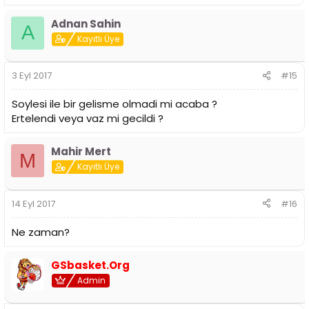
Adnan Sahin
A
Kayıtlı Üye
3 Eyl 2017
#15
Soylesi ile bir gelisme olmadi mi acaba ?
Ertelendi veya vaz mi gecildi ?
Mahir Mert
M
Kayıtlı Üye
14 Eyl 2017
#16
Ne zaman?
GSbasket.Org
Admin