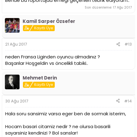
Bende bu röportajda emeği geçenleri tebrik ediyorum..
Son düzenleme:
17 Ağu 2017
Kamil Sarper Özsefer
Kayıtlı Üye
21 Ağu 2017
#13
neden Fransa Liginden oyuncu almadınız ?
Başarılar Hoşgeldin vs öncelikli tabiki..
Mehmet Derin
Kayıtlı Üye
30 Ağu 2017
#14
Hala soru sansimiz varsa eger ben de sormak isterim,
Hocam basari citamiz nedir ? ne olursa basarili
sayarsiniz kendinizi ? Bol sanslar!