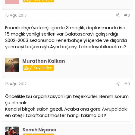
16 Ağu 2017
#8
Fenerbahçe'ye karşı içerde 3 maçlık, deplasmanda ise
15 maçlık yenilgi serileri var.Galatasaray'ı çalıştırdığı
2002-2003 sezonunda Fenerbahçe'yi içerde ve dışarda
yenmeyi başarmıştı.Aynı başarıyı tekrarlayabilecek mi?
Murathan Kalkan
Kayıtlı Üye
16 Ağu 2017
#9
Öncelikle bu organizasyon için teşekkürler. Benim sorum
şu olacak:
Kendisi birçok salon gezdi. Acaba ona göre Avrupa'daki
en ateşli taraftar,atmosfer hangi takıma ait?
Semih Nişancı