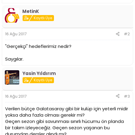
i
MetinK
Kayıtlı Üye
16 Ağu 2017
#2
"Gerçekçi" hedeflerimiz nedir?
Saygılar.
Yasin Yıldırım
Kayıtlı Üye
16 Ağu 2017
#3
Verilen bütçe Galatasaray gibi bir kulüp için yeterli midir
yoksa daha fazla olması gerekir mi?
Geçen sezon gibi savunması sınırlı hücumu ön planda
bir takım izleyeceğiz. Geçen sezon yaşanan bu
durumdan dersler alındı mı?