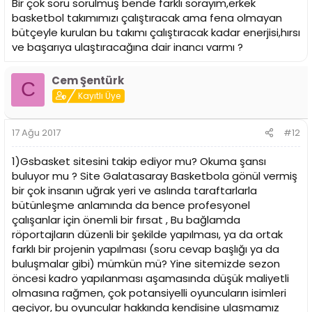
Bir çok soru sorulmuş bende farklı sorayım,erkek
basketbol takımımızı çalıştıracak ama fena olmayan
bütçeyle kurulan bu takımı çalıştıracak kadar enerjisi,hırsı
ve başarıya ulaştıracağına dair inancı varmı ?
Cem Şentürk
C
Kayıtlı Üye
17 Ağu 2017
#12
1)Gsbasket sitesini takip ediyor mu? Okuma şansı
buluyor mu ? Site Galatasaray Basketbola gönül vermiş
bir çok insanın uğrak yeri ve aslında taraftarlarla
bütünleşme anlamında da bence profesyonel
çalışanlar için önemli bir fırsat , Bu bağlamda
röportajların düzenli bir şekilde yapılması, ya da ortak
farklı bir projenin yapılması (soru cevap başlığı ya da
buluşmalar gibi) mümkün mü? Yine sitemizde sezon
öncesi kadro yapılanması aşamasında düşük maliyetli
olmasına rağmen, çok potansiyelli oyuncuların isimleri
geçiyor, bu oyuncular hakkında kendisine ulaşmamız