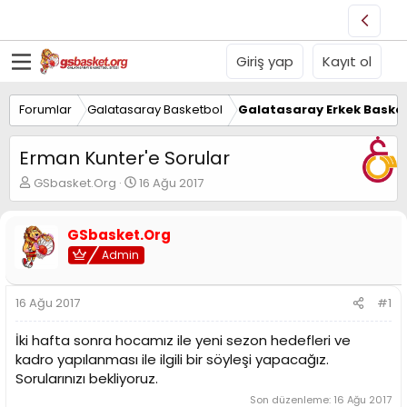
Giriş yap
Kayıt ol
Forumlar
Galatasaray Basketbol
Galatasaray Erkek Basket
Erman Kunter'e Sorular
K
B
GSbasket.Org
16 Ağu 2017
o
a
n
ş
u
l
GSbasket.Org
y
a
Admin
u
n
B
g
a
ı
16 Ağu 2017
#1
ş
ç
l
t
İki hafta sonra hocamız ile yeni sezon hedefleri ve
a
a
kadro yapılanması ile ilgili bir söyleşi yapacağız.
t
r
Sorularınızı bekliyoruz.
a
i
n
h
Son düzenleme:
16 Ağu 2017