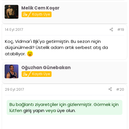
Melik Cem Koşar
Kayıtlı Üye
14 Eyl 2017
#19
Koç, Vidmar'ı Bjk'ya getirmiştin. Bu sezon niçin
düşünülmedi? Üstelik adam artık serbest atış da
atabiliyor.
Oğuzhan Günebakan
Kayıtlı Üye
29 Eyl 2017
#20
Bu bağlantı ziyaretçiler için gizlenmiştir. Görmek için
lütfen
giriş yapın
veya
üye olun
.