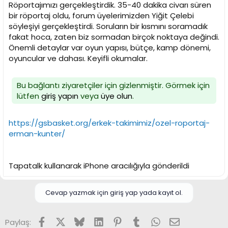
Röportajımızı gerçekleştirdik. 35-40 dakika civarı süren
bir röportaj oldu, forum üyelerimizden Yiğit Çelebi
söyleşiyi gerçekleştirdi. Soruların bir kısmını soramadık
fakat hoca, zaten biz sormadan birçok noktaya değindi.
Önemli detaylar var oyun yapısı, bütçe, kamp dönemi,
oyuncular ve dahası. Keyifli okumalar.
Bu bağlantı ziyaretçiler için gizlenmiştir. Görmek için
lütfen
giriş yapın
veya
üye olun
.
https://gsbasket.org/erkek-takimimiz/ozel-roportaj-
erman-kunter/
Tapatalk kullanarak iPhone aracılığıyla gönderildi
Cevap yazmak için giriş yap yada kayıt ol.
Facebook
X (Twitter)
Bluesky
LinkedIn
Pinterest
Tumblr
WhatsApp
E-posta
Paylaş: