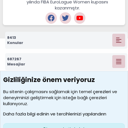
yılında FIBA EuroLague Women kupasını
kazanmıştır.
8413
Konular
687267
Mesajlar
Gizliliğinize önem veriyoruz
7388
Kullanıcılar
Bu sitenin çalışmasını sağlamak için temel
çerezleri
ve
deneyiminizi geliştirmek için isteğe bağlı çerezleri
borabekirogluu
kullanıyoruz.
Son üye
Daha fazla bilgi edinin ve tercihlerinizi yapılandırın
Bize ulaşın
Şartlar ve kurallar
Gizlilik politikası
Çerezler
Yardım
Ana sayfa
R