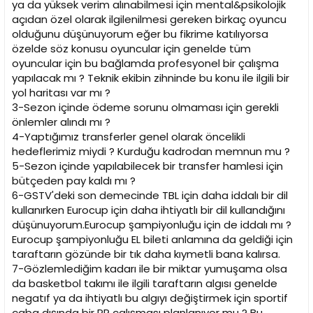
ya da yüksek verim alınabilmesi için mental&psikolojik
açıdan özel olarak ilgilenilmesi gereken birkaç oyuncu
olduğunu düşünuyorum eğer bu fikrime katılıyorsa
özelde söz konusu oyuncular için genelde tüm
oyuncular için bu bağlamda profesyonel bir çalışma
yapılacak mı ? Teknik ekibin zihninde bu konu ile ilgili bir
yol haritası var mı ?
3-Sezon içinde ödeme sorunu olmaması için gerekli
önlemler alındı mı ?
4-Yaptığımız transferler genel olarak öncelikli
hedeflerimiz miydi ? Kurduğu kadrodan memnun mu ?
5-Sezon içinde yapılabilecek bir transfer hamlesi için
bütçeden pay kaldı mı ?
6-GSTV'deki son demecinde TBL için daha iddalı bir dil
kullanırken Eurocup için daha ihtiyatlı bir dil kullandığını
düşünuyorum.Eurocup şampiyonluğu için de iddalı mı ?
Eurocup şampiyonluğu EL bileti anlamına da geldiği için
taraftarın gözünde bir tık daha kıymetli bana kalırsa.
7-Gözlemlediğim kadarı ile bir miktar yumuşama olsa
da basketbol takımı ile ilgili taraftarın algısı genelde
negatıf ya da ihtiyatlı bu algıyı değiştirmek için sportif
çaba dışında bir PR çalışması planlanıyor mu ? Bu