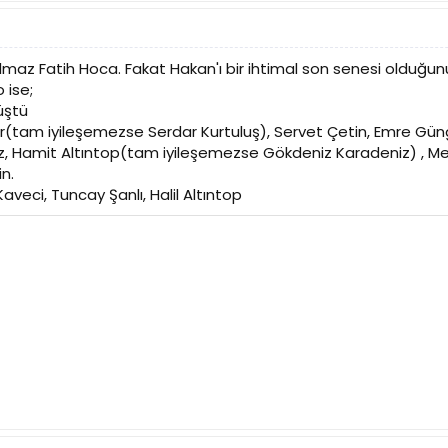
maz Fatih Hoca. Fakat Hakan'ı bir ihtimal son senesi olduğunu
ise;
Rüştü
(tam iyileşemezse Serdar Kurtuluş), Servet Çetin, Emre Güng
 Hamit Altıntop(tam iyileşemezse Gökdeniz Karadeniz) , Me
in.
aveci, Tuncay Şanlı, Halil Altıntop