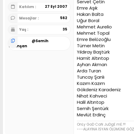
Servet Çetin
27 Eyl 2007
Katılım
Emre Aşık
Hakan Balta
562
Mesajlar
Uğur Boral
Mehmet Aurelio
35
Yaş
Mehmet Topal
Emre Belözoğlu
@
Semih
Tümer Metin
Tiyanşan
Yıldıray Baştürk
Hamit Altıntop
Ayhan Akman
Arda Turan
Tuncay Şanlı
Kazım Kazım
Gökdeniz Karadeniz
Nihat Kahveci
Halil Altıntop
Semih Şentürk
Mevlüt Erdinç
OnLy GoD CaN JuDgE mE.!!!
---ALAYINA İSYAN ÖLÜMÜNE GÖZ