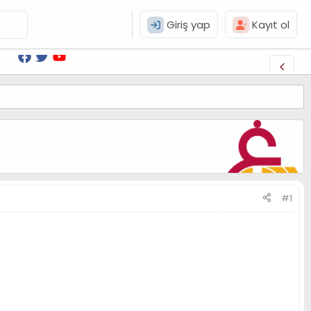
Giriş yap
Kayıt ol
#1