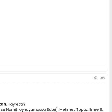
#2
kan
, Hayrettin
lirse Hamit, oynayamassa Sabri), Mehmet Topuz, Emre B.,