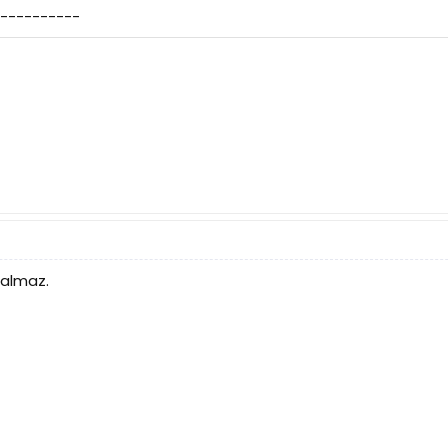
----------
 almaz.