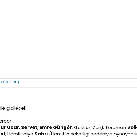
asket.org
 ile gidilecek
Serdar
ur Ucar
,
Servet
,
Emre Güngör
, Gökhan Zan,I. Toraman
Vol
al
, Hamit veya
Sabri
(Hamit'in sakatligi nedeniyle oynayabi