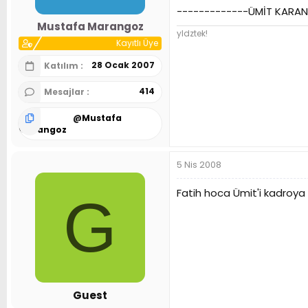
-------------ÜMİT KARAN
Mustafa Marangoz
yldztek!
Kayıtlı Üye
28 Ocak 2007
Katılım
414
Mesajlar
@
Mustafa
Marangoz
5 Nis 2008
Fatih hoca Ümit'i kadroya
G
Guest