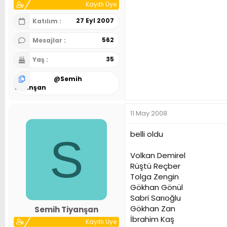
Kayıtlı Üye
27 Eyl 2007
Katılım
562
Mesajlar
35
Yaş
@
Semih
Tiyanşan
11 May 2008
belli oldu
S
Volkan Demirel
Rüştü Reçber
Tolga Zengin
Gökhan Gönül
Sabri Sarıoğlu
Gökhan Zan
Semih Tiyanşan
İbrahim Kaş
Kayıtlı Üye