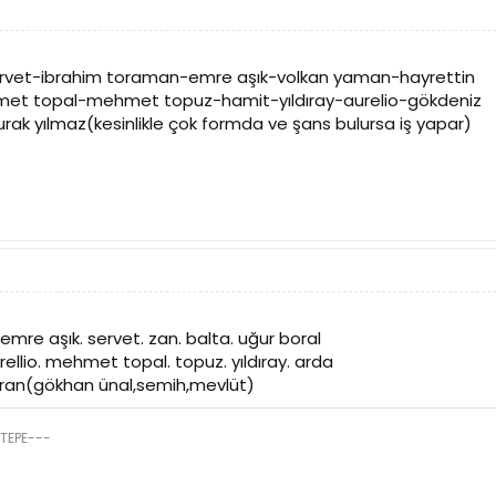
rvet-ibrahim toraman-emre aşık-volkan yaman-hayrettin
t topal-mehmet topuz-hamit-yıldıray-aurelio-gökdeniz
rak yılmaz(kesinlikle çok formda ve şans bulursa iş yapar)
emre aşık. servet. zan. balta. uğur boral
ellio. mehmet topal. topuz. yıldıray. arda
 karan(gökhan ünal,semih,mevlüt)
TEPE---