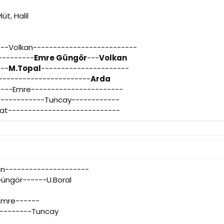
lüt, Halil
---Volkan--------------------------
---------
Emre Güngör
---
Volkan
---
M.Topal
----------------------
----------------------
Arda
----Emre-----------------------
------------Tuncay------------
hat----------------------------
an---------------------
üngör------U.Boral
Emre------
---------Tuncay