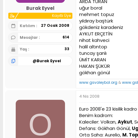
ARDA TURAN
n
h
uğur boral
Burak Eyvel
i
mehmet topuz
Kayıtlı Üye
yıldıray baştürk
27 Ocak 2008
Katılım
gökdeniz karadeniz
AYKUT ERÇETİN
614
Mesajlar
nihat kahveci
halil altıntop
33
Yaş
tuncay şanlı
ÜMİT KARAN
@
Burak Eyvel
HAKAN ŞÜKÜR
gökhan gönül
www.gsvoleybol.org
&
www.gsb
4 Nis 2008
Euro 2008'e 23 kisilik kadro
O
Benim kadrom:
Kaleciler: Volkan,
Aykut
, 
Defans: Gökhan Gönül,
Ug
Orta Saha: Aurelio,
M. Top