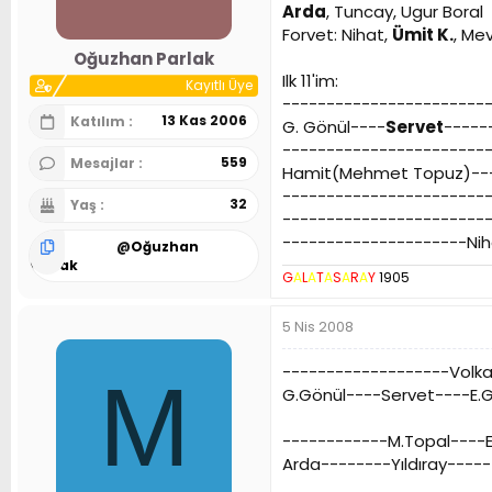
Arda
, Tuncay, Ugur Boral
Forvet: Nihat,
Ümit K.
, Mev
Oğuzhan Parlak
Ilk 11'im:
Kayıtlı Üye
-----------------------
13 Kas 2006
Katılım
G. Gönül----
Servet
-----
-----------------------
559
Mesajlar
Hamit(Mehmet Topuz)---
-----------------------
32
Yaş
-----------------------
---------------------Ni
@
Oğuzhan
Parlak
G
A
L
A
T
A
S
A
R
A
Y
1905
5 Nis 2008
-------------------Volk
M
G.Gönül----Servet----E.G
------------M.Topal----
Arda--------Yıldıray----