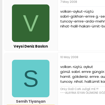
7 May 2008
volkan-aykut-rüştü
V
sabri-gökhan-emre g.-se
tuncay-emre-arda-mehme
nihat-halil-hakan-ümit-bu
Veysi Deniz Baskın
10 May 2008
volkan. rüştü. aykut
S
gönül. sabri. emre güngör.
hamit. gökdeniz. emre. aur
tuncay. nihat. halil.ümit
OnLy GoD CaN JuDgE mE.!!!
---ALAYINA İSYAN ÖLÜMÜNE GÖZ
Semih Tiyanşan