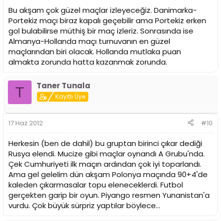
Bu akşam çok güzel maçlar izleyeceğiz. Danimarka-
Portekiz maçı biraz kapalı geçebilir ama Portekiz erken
gol bulabilirse müthiş bir maç izleriz. Sonrasında ise
Almanya-Hollanda maçı turnuvanın en güzel
maçlarından biri olacak. Hollanda mutlaka puan
almakta zorunda hatta kazanmak zorunda.
Taner Tunala
T
Kayıtlı Üye
17 Haz 2012
#10
Herkesin (ben de dahil) bu gruptan birinci çıkar dediği
Rusya elendi. Mucize gibi maçlar oynandı A Grubu'nda.
Çek Cumhuriyeti ilk maçın ardından çok iyi toparlandı.
Ama gel gelelim dün akşam Polonya maçında 90+4'de
kaleden çıkarmasalar topu eleneceklerdi. Futbol
gerçekten garip bir oyun. Piyango resmen Yunanistan'a
vurdu. Çok büyük sürpriz yaptılar böylece...