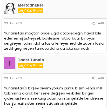
Mertcan Eker
Kayıtlı Üye
23 Haz 2012
#18
Yunanistan maçtan önce 2 gol atabileceğini hayal bile
edememiştir.Neyseki böylesine futbol katili bir oyun
sergileyen takım daha fazla ilerleyemedi de zaten fazla
zevkli geçmeyen turnuva daha da b.ka sarmadı.
Taner Tunala
T
Kayıtlı Üye
23 Haz 2012
#19
Yunanistan'a birşey diyemiyorum çünkü bizim kendi milli
takımımız olarak her sene değişen ve iki ileri bir geri
giden sistemimize karşı adamların bir şekilde kendilerine
has şu rezil sistemlerini istikrarlı bir şekilde