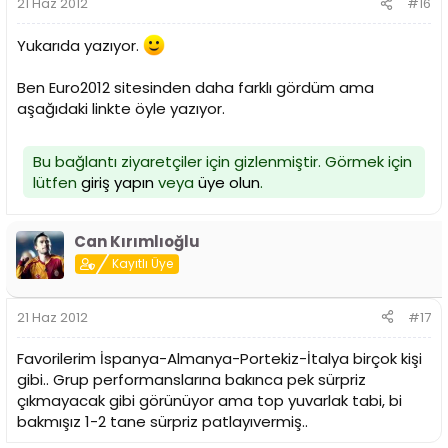
21 Haz 2012
#16
Yukarıda yazıyor.
Ben Euro2012 sitesinden daha farklı gördüm ama
aşağıdaki linkte öyle yazıyor.
Bu bağlantı ziyaretçiler için gizlenmiştir. Görmek için
lütfen
giriş yapın
veya
üye olun
.
Can Kırımlıoğlu
Kayıtlı Üye
21 Haz 2012
#17
Favorilerim İspanya-Almanya-Portekiz-İtalya birçok kişi
gibi.. Grup performanslarına bakınca pek sürpriz
çıkmayacak gibi görünüyor ama top yuvarlak tabi, bi
bakmışız 1-2 tane sürpriz patlayıvermiş..