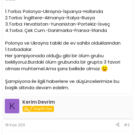
i
1.Torba: Polonya-Ukrayna-İspanya-Hollanda
2.Torba: İngiltere-Almanya-İtalya-Rusya
3.Torba: Hırvatistan-Yunanistan-Portekiz-İsveç
4.Torba: Çek Cum.-Danimarka-Fransa-İrlanda
Polonya ve Ukrayna tabiki de ev sahibi olduklarından
1.torbadalar.
Her şampiyonada olduğu gibi bir ölüm grubu
bekliyoruz.Burdaki ölüm grubunda bir grupta 3 favori
olması muhtemel.Ama şans belkide olmaz
Şampiyona ile ilgili haberlere ve düşüncelerimize bu
başlık altında devam edelim.
Kerim Devrim
K
Kayıtlı Üye
16 Kas 2011
#2