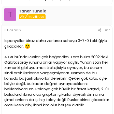
Taner Tunala
T
Kayıtlı Üye
11 Haz 2012
#7
İspanyollar biraz daha zorlarsa sahaya 3-7-0 taktiğiyle
çıkacaklar.
A Grubu'nda Rusları çok beğendim. Tam bizim 2002'deki
Galatasaray ruhunu onlar yapıyor sayılır. Yunanistan her
zamanki gibi uyutma stratejisiyle oynuyor, bu durum
sindi artık üstlerine vazgeçmiyorlar. Kısmen de bu
konuda başarılı oluyorlar denebilir. Çekler çok kötü, öyle
böyle değil, bu kadar dağınık oynayacaklarını
beklemiyordum. Polonya çok büyük bir fırsat kaçırdı, 2-0'ı
bulsalardı ikinci olup gruptan çıkarlar diyebilirdim ama
şimdi onların da işi hiç kolay değil. Ruslar birinci çıkacaktır
orası kesin gibi, ikinci kim olur herşey olabilir..