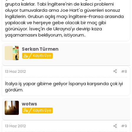
grupta kalırlar. Tabi İngiltere'nin de kaleci problemi
oluyor turnuvalarda ama Joe Hart'a güvenleri sonsuz
İngilizlerin. Grubun açılış maçı İngiltere-Fransa arasında
yapılacak ve herşeye gebe olacak bir maç gibi
görünüyor. İsveç'in de Ukrayna'yı devirip kaza
yaşamamasını bekliyorum, istiyorum..
Serkan Türmen
Kayıtlı Üye
13 Haz 2012
#8
İtalya iş yapar gibime geliyor İspanya karşısında çok iyi
gördüm.
wotws
Kayıtlı Üye
13 Haz 2012
#9