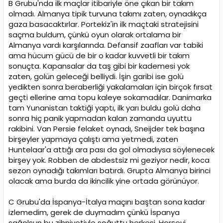
B Grubu'nda ilk maçlar itibariyle öne çıkan bir takım
olmadı. Almanya tipik turvuna takımı zaten, oynadıkça
gaza basacaktırlar. Portekiz'in ilk maçtaki stratejisini
saçma buldum, çünkü oyun olarak ortalama bir
Almanya vardı karşılarında. Defansif zaafları var tabiki
ama hücum gücü de bir o kadar kuvvetli bir takım
sonuçta. Kapansalar da taş gibi bir kademesi yok
zaten, golün geleceği belliydi. İşin garibi ise golü
yedikten sonra beraberliği yakalamaları için birçok fırsat
geçti ellerine ama topu kaleye sokamadılar. Danimarka
tam Yunanistan taktiği yaptı, ilk yarı buldu golü daha
sonra hiç panik yapmadan kalan zamanda uyuttu
rakibini. Van Persie felaket oynadı, Sneijder tek başına
birşeyler yapmaya çalıştı ama yetmedi, zaten
Huntelaar'a attığı ara pası da gol olmadıysa söylenecek
birşey yok. Robben de abdestsiz mi geziyor nedir, koca
sezon oynadığı takımları batırdı. Grupta Almanya birinci
olacak ama burda da ikincilik yine ortada görünüyor.
C Grubu'da İspanya-İtalya maçını baştan sona kadar
izlemedim, gerek de duymadım çünkü İspanya
sağolsun bu zihniyetiyle soğuttu herkesi. Herşeyi