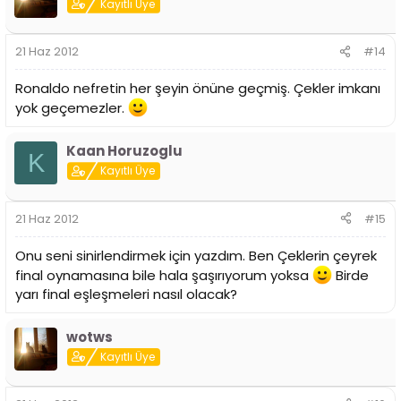
Kayıtlı Üye
21 Haz 2012
#14
Ronaldo nefretin her şeyin önüne geçmiş. Çekler imkanı
yok geçemezler.
Kaan Horuzoglu
K
Kayıtlı Üye
21 Haz 2012
#15
Onu seni sinirlendirmek için yazdım. Ben Çeklerin çeyrek
final oynamasına bile hala şaşırıyorum yoksa
Birde
yarı final eşleşmeleri nasıl olacak?
wotws
Kayıtlı Üye