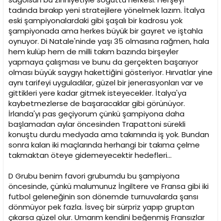
tadında bırakıp yeni stratejilere yönelmek lazım. İtalya
eski şampiyonalardaki gibi şaşalı bir kadrosu yok
şampiyonada ama herkes büyük bir gayret ve iştahla
oynuyor. Di Natale'ninde yaşı 35 olmasına rağmen, hala
hem kulüp hem de milli takım bazında birşeyler
yapmaya çalışması ve bunu da gerçekten başarıyor
olması büyük saygıyı hakettiğini gösteriyor. Hırvatlar yine
aynı tarifeyi uyguladılar, güzel bir jenerasyonları var ve
gittikleri yere kadar gitmek isteyecekler. İtalya'ya
kaybetmezlerse de başaracaklar gibi görünüyor.
İrlanda'yı pas geçiyorum çünkü şampiyona daha
başlamadan aylar öncesinden Trapattoni sürekli
konuştu durdu medyada ama takımında iş yok. Bundan
sonra kalan iki maçlarında herhangi bir takıma çelme
takmaktan öteye gidemeyecektir hedefleri...
D Grubu benim favori grubumdu bu şampiyona
öncesinde, çünkü malumunuz İngiltere ve Fransa gibi iki
futbol geleneğinin son dönemde turnuvalarda şansı
dönmüyor pek fazla. İsveç bir sürpriz yapıp gruptan
çıkarsa güzel olur. Umarım kendini beğenmiş Fransızlar