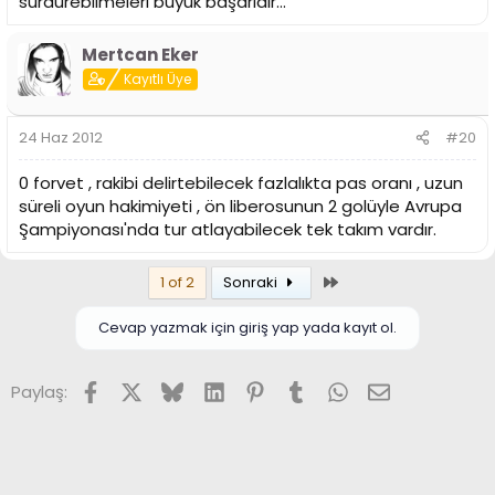
sürdürebilmeleri büyük başarıdır...
Mertcan Eker
Kayıtlı Üye
24 Haz 2012
#20
0 forvet , rakibi delirtebilecek fazlalıkta pas oranı , uzun
süreli oyun hakimiyeti , ön liberosunun 2 golüyle Avrupa
Şampiyonası'nda tur atlayabilecek tek takım vardır.
Son
1 of 2
Sonraki
Cevap yazmak için giriş yap yada kayıt ol.
Facebook
X (Twitter)
Bluesky
LinkedIn
Pinterest
Tumblr
WhatsApp
E-posta
Paylaş: