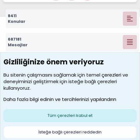
8411
Konular
687181
Mesajlar
Gizliliğinize önem veriyoruz
7388
Kullanıcılar
Bu sitenin çalışmasını sağlamak için temel
çerezleri
ve
deneyiminizi geliştirmek için isteğe bağlı çerezleri
borabekirogluu
kullanıyoruz.
Son üye
Daha fazla bilgi edinin ve tercihlerinizi yapılandırın
Bize ulaşın
Şartlar ve kurallar
Gizlilik politikası
Çerezler
Yardım
Ana sayfa
R
Tüm çerezleri kabul et
S
S
Galatasaray Basketbol | GS Basket Taraftar Platformu
İsteğe bağlı çerezleri reddedin
®
Community platform by XenForo
© 2010-2026 XenForo Ltd.