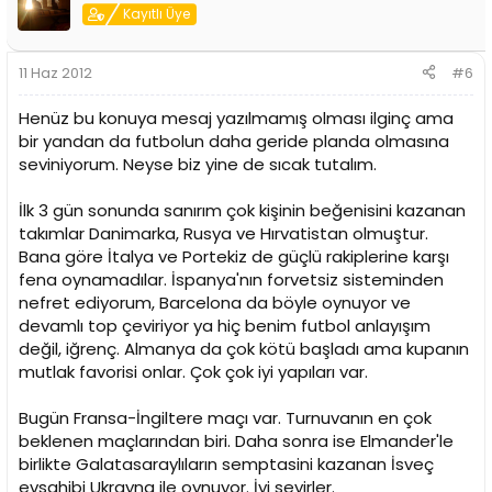
Kayıtlı Üye
11 Haz 2012
#6
Henüz bu konuya mesaj yazılmamış olması ilginç ama
bir yandan da futbolun daha geride planda olmasına
seviniyorum. Neyse biz yine de sıcak tutalım.
İlk 3 gün sonunda sanırım çok kişinin beğenisini kazanan
takımlar Danimarka, Rusya ve Hırvatistan olmuştur.
Bana göre İtalya ve Portekiz de güçlü rakiplerine karşı
fena oynamadılar. İspanya'nın forvetsiz sisteminden
nefret ediyorum, Barcelona da böyle oynuyor ve
devamlı top çeviriyor ya hiç benim futbol anlayışım
değil, iğrenç. Almanya da çok kötü başladı ama kupanın
mutlak favorisi onlar. Çok çok iyi yapıları var.
Bugün Fransa-İngiltere maçı var. Turnuvanın en çok
beklenen maçlarından biri. Daha sonra ise Elmander'le
birlikte Galatasaraylıların semptasini kazanan İsveç
evsahibi Ukrayna ile oynuyor. İyi seyirler.