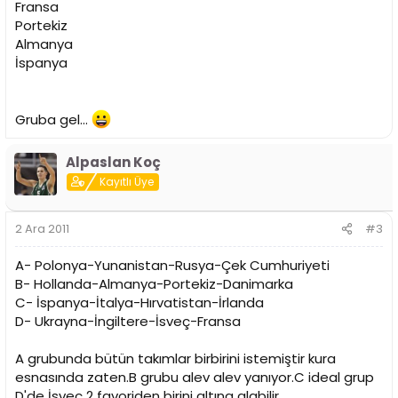
Fransa
Portekiz
Almanya
İspanya
Gruba gel...
Alpaslan Koç
Kayıtlı Üye
2 Ara 2011
#3
A- Polonya-Yunanistan-Rusya-Çek Cumhuriyeti
B- Hollanda-Almanya-Portekiz-Danimarka
C- İspanya-İtalya-Hırvatistan-İrlanda
D- Ukrayna-İngiltere-İsveç-Fransa
A grubunda bütün takımlar birbirini istemiştir kura
esnasında zaten.B grubu alev alev yanıyor.C ideal grup
D'de İsveç 2 favoriden birini altına alabilir.