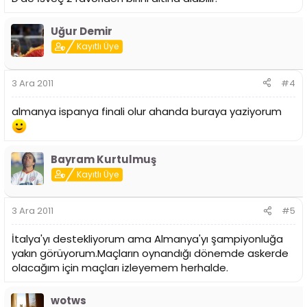
Uğur Demir
Kayıtlı Üye
3 Ara 2011
#4
almanya ispanya finali olur ahanda buraya yaziyorum
Bayram Kurtulmuş
Kayıtlı Üye
3 Ara 2011
#5
İtalya'yı destekliyorum ama Almanya'yı şampiyonluğa
yakın görüyorum.Maçların oynandığı dönemde askerde
olacağım için maçları izleyemem herhalde.
wotws