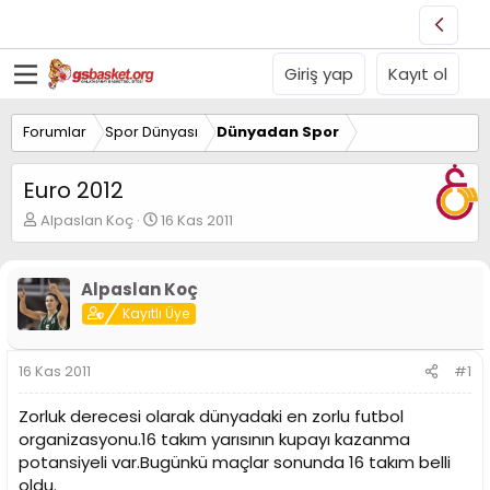
Giriş yap
Kayıt ol
Forumlar
Spor Dünyası
Dünyadan Spor
Euro 2012
K
B
Alpaslan Koç
16 Kas 2011
o
a
n
ş
u
l
Alpaslan Koç
y
a
Kayıtlı Üye
u
n
B
g
a
ı
16 Kas 2011
#1
ş
ç
l
t
Zorluk derecesi olarak dünyadaki en zorlu futbol
a
a
t
r
organizasyonu.16 takım yarısının kupayı kazanma
a
i
potansiyeli var.Bugünkü maçlar sonunda 16 takım belli
n
h
oldu.