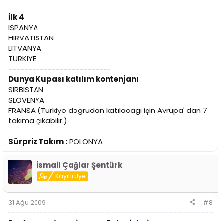
İlk 4
ISPANYA
HIRVATISTAN
LITVANYA
TURKIYE
--------------------------
Dunya Kupası katılım kontenjanı
SIRBISTAN
SLOVENYA
FRANSA (Turkiye dogrudan katılacagı için Avrupa' dan 7
takıma çıkabilir.)
Sürpriz Takım :
POLONYA
İsmail Çağlar Şentürk
Kayıtlı Üye
31 Ağu 2009
#8