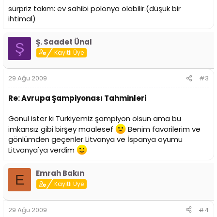
sürpriz takım: ev sahibi polonya olabilir.(düşük bir
ihtimal)
Ş. Saadet Ünal
Ş
Kayıtlı Üye
29 Ağu 2009
#3
Re: Avrupa Şampiyonası Tahminleri
Gönül ister ki Türkiyemiz şampiyon olsun ama bu
imkansız gibi birşey maalesef
Benim favorilerim ve
gönlümden geçenler Litvanya ve İspanya oyumu
Litvanya'ya verdim
Emrah Bakın
E
Kayıtlı Üye
29 Ağu 2009
#4