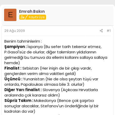
i
Emrah Bakın
E
Kayıtlı Üye
29 Ağu 2009
#1
Benim tahminlerim :
Şampiyon :
İspanya (Bu sefer tarih tekerrür etmez,
P.Gasol'süz de olurlar; diğer takımların yıldızlarının
gelmediği bu turnuva da ellerini kollarını sallaya sallaya
hemde)
Finalist :
Sırbistan (Her inişin de bir çıkışı vardır,
gençlerden verim alma vakitleri geldi)
Üçüncü :
Yunanistan (Ne de olsa şeytan tüyü var
onlarda, Papaloukas olmasa bile 3. olurlar)
Diğer Yarı finalist :
Slovenya (Açıkcası Hırvatlarla
aralarında çok kararsız aldım)
Süpriz Takım :
Makedonya (Bence çok şaşırtıcı
sonuçlar alacaklar, Stefanov'un önderliğinde iyi bir
kadroları da var)