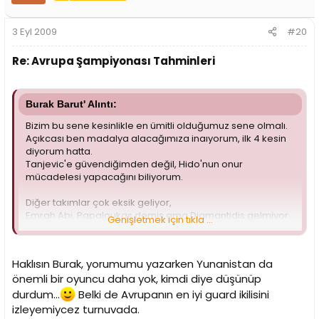
3 Eyl 2009
#20
Re: Avrupa Şampiyonası Tahminleri
Burak Barut' Alıntı:
Bizim bu sene kesinlikle en ümitli olduğumuz sene olmalı.
Açıkcası ben madalya alacağımıza inaıyorum, ilk 4 kesin
diyorum hatta.
Tanjevic'e güvendiğimden değil, Hido'nun onur
mücadelesi yapacağını biliyorum.
Diğer takımlar çok eksik geliyor,
Emrah Abi, Papaloukas demiş ama Diamantidis gelmiyor
Genişletmek için tıkla ...
ki en önemli parçaları bence o.
Haklısın Burak, yorumumu yazarken Yunanistan da
önemli bir oyuncu daha yok, kimdi diye düşünüp
durdum...
Belki de Avrupanın en iyi guard ikilisini
izleyemiycez turnuvada.