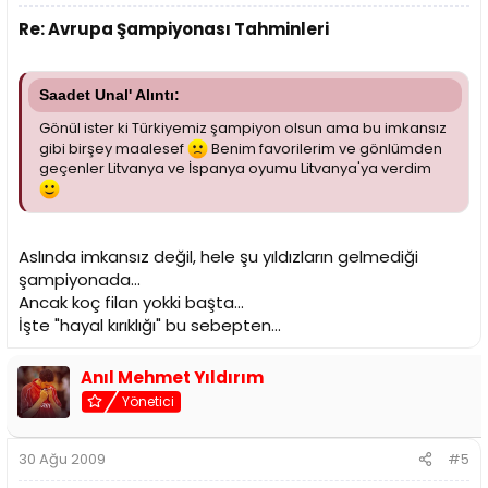
Re: Avrupa Şampiyonası Tahminleri
Saadet Unal' Alıntı:
Gönül ister ki Türkiyemiz şampiyon olsun ama bu imkansız
gibi birşey maalesef
Benim favorilerim ve gönlümden
geçenler Litvanya ve İspanya oyumu Litvanya'ya verdim
Aslında imkansız değil, hele şu yıldızların gelmediği
şampiyonada...
Ancak koç filan yokki başta...
İşte "hayal kırıklığı" bu sebepten...
Anıl Mehmet Yıldırım
Yönetici
30 Ağu 2009
#5