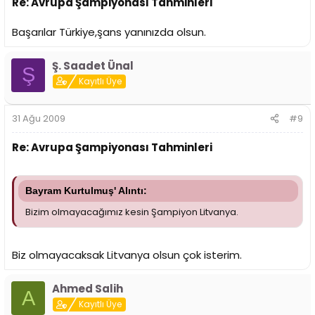
Re: Avrupa Şampiyonası Tahminleri
Başarılar Türkiye,şans yanınızda olsun.
Ş. Saadet Ünal
Ş
Kayıtlı Üye
31 Ağu 2009
#9
Re: Avrupa Şampiyonası Tahminleri
Bayram Kurtulmuş' Alıntı:
Bizim olmayacağımız kesin Şampiyon Litvanya.
Biz olmayacaksak Litvanya olsun çok isterim.
Ahmed Salih
A
Kayıtlı Üye