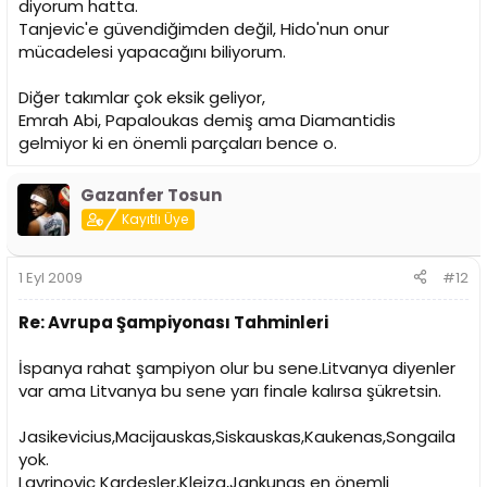
diyorum hatta.
Tanjevic'e güvendiğimden değil, Hido'nun onur
mücadelesi yapacağını biliyorum.
Diğer takımlar çok eksik geliyor,
Emrah Abi, Papaloukas demiş ama Diamantidis
gelmiyor ki en önemli parçaları bence o.
Gazanfer Tosun
Kayıtlı Üye
1 Eyl 2009
#12
Re: Avrupa Şampiyonası Tahminleri
İspanya rahat şampiyon olur bu sene.Litvanya diyenler
var ama Litvanya bu sene yarı finale kalırsa şükretsin.
Jasikevicius,Macijauskas,Siskauskas,Kaukenas,Songaila
yok.
Lavrinovic Kardeşler,Kleiza,Jankunas en önemli