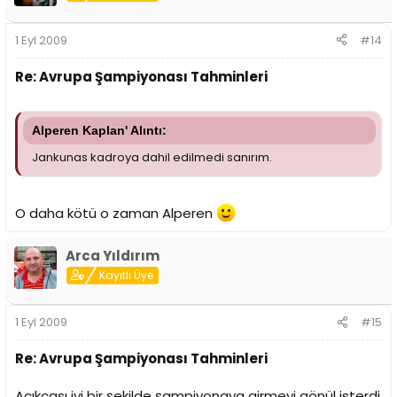
1 Eyl 2009
#14
Re: Avrupa Şampiyonası Tahminleri
Alperen Kaplan' Alıntı:
Jankunas kadroya dahil edilmedi sanırım.
O daha kötü o zaman Alperen
Arca Yıldırım
Kayıtlı Üye
1 Eyl 2009
#15
Re: Avrupa Şampiyonası Tahminleri
Açıkçası iyi bir şekilde şampiyonaya girmeyi gönül isterdi