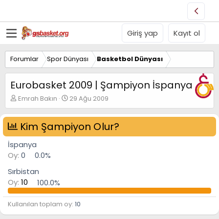
Giriş yap
Kayıt ol
Forumlar
Spor Dünyası
Basketbol Dünyası
Eurobasket 2009 | Şampiyon İspanya
K
B
Emrah Bakın
29 Ağu 2009
o
a
n
ş
u
Kim Şampiyon Olur?
l
y
a
u
n
İspanya
B
g
Oy:
0
0.0%
a
ı
ş
ç
Sırbistan
l
t
Oy:
10
100.0%
a
a
t
r
a
i
Kullanılan toplam oy
10
n
h