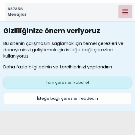
687356
Mesajlar
Gizliliğinize önem veriyoruz
7392
Kullanıcılar
Bu sitenin çalışmasını sağlamak için temel
çerezleri
ve
deneyiminizi geliştirmek için isteğe bağlı çerezleri
MosesBrownHayranı
kullanıyoruz.
Son üye
Daha fazla bilgi edinin ve tercihlerinizi yapılandırın
Bize ulaşın
Şartlar ve kurallar
Gizlilik politikası
Çerezler
Yardım
Ana sayfa
R
Tüm çerezleri kabul et
S
S
Galatasaray Basketbol | GS Basket Taraftar Platformu
İsteğe bağlı çerezleri reddedin
®
Community platform by XenForo
© 2010-2026 XenForo Ltd.
XenForo Türkçe 🇹🇷 Destek Forumu –
XenWp.Com