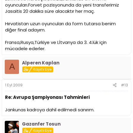
oyuncuları.Forvet pozisyonunda da yeni transferimiz
Jasaitis 20 dakika süre alacaktır her maç.
Hırvatistan uzun oyuncuları da form tutarsa benim
diğer final adayım.
Fransa,Rusya,Türkiye ve Lİtvanya da 3. 4.lük için
mücadele ederler.
Alperen Kaplan
A
Kayıtlı Üye
1 Eyl 2009
#13
Re: Avrupa Şampiyonası Tahminleri
Jankunas kadroya dahil edilmedi sanırım.
Gazanfer Tosun
Kayıtlı Üye