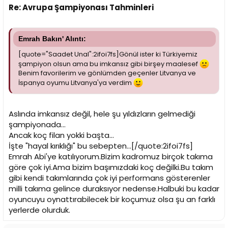
Re: Avrupa Şampiyonası Tahminleri
Emrah Bakın' Alıntı:
[quote="Saadet Unal":2ifoi7fs]Gönül ister ki Türkiyemiz
şampiyon olsun ama bu imkansız gibi birşey maalesef
Benim favorilerim ve gönlümden geçenler Litvanya ve
İspanya oyumu Litvanya'ya verdim
Aslında imkansız değil, hele şu yıldızların gelmediği
şampiyonada...
Ancak koç filan yokki başta...
İşte "hayal kırıklığı" bu sebepten...[/quote:2ifoi7fs]
Emrah Abi'ye katılıyorum.Bizim kadromuz birçok takıma
göre çok iyi.Ama bizim başımızdaki koç değilki.Bu takım
gibi kendi takımlarında çok iyi performans gösterenler
milli takıma gelince duraksıyor nedense.Halbuki bu kadar
oyuncuyu oynattırabilecek bir koçumuz olsa şu an farklı
yerlerde olurduk.