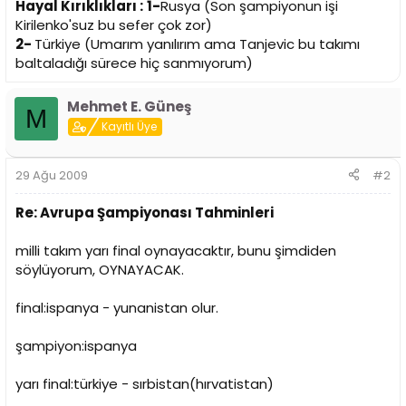
Hayal Kırıklıkları :
1-
Rusya (Son şampiyonun işi
Kirilenko'suz bu sefer çok zor)
2-
Türkiye (Umarım yanılırım ama Tanjevic bu takımı
baltaladığı sürece hiç sanmıyorum)
Mehmet E. Güneş
M
Kayıtlı Üye
29 Ağu 2009
#2
Re: Avrupa Şampiyonası Tahminleri
milli takım yarı final oynayacaktır, bunu şimdiden
söylüyorum, OYNAYACAK.
final:ispanya - yunanistan olur.
şampiyon:ispanya
yarı final:türkiye - sırbistan(hırvatistan)