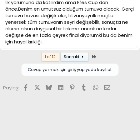
İlk yorumuna da katılırdım ama Efes Cup dan
önce.Benim en umutsuz olduğum turnuva olacak...Gerçi
turnuva havası değişik olur, Litvanyayı ilk maçta
yenersek tüm turnuvanın seyri değişebilir, sonuçta ne
olursa olsun duygusal bir takımız ancak ne kadar
değişse de en fazla çeyrek final diyorumki bu da benim
için hayal kırıklığı...
Son
1 of 12
Sonraki
Cevap yazmak için giriş yap yada kayıt ol.
Facebook
X (Twitter)
Bluesky
LinkedIn
Pinterest
Tumblr
WhatsApp
E-posta
Paylaş: