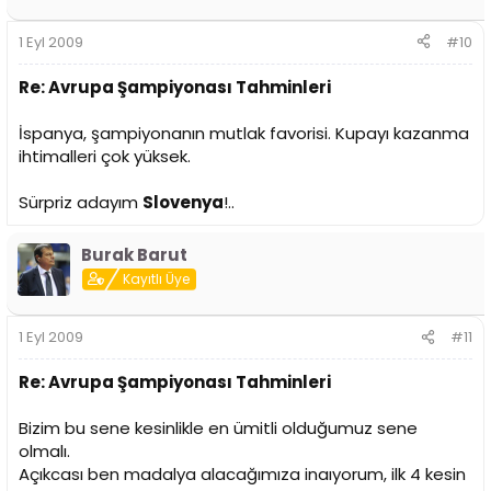
1 Eyl 2009
#10
Re: Avrupa Şampiyonası Tahminleri
İspanya, şampiyonanın mutlak favorisi. Kupayı kazanma
ihtimalleri çok yüksek.
Sürpriz adayım
Slovenya
!..
Burak Barut
Kayıtlı Üye
1 Eyl 2009
#11
Re: Avrupa Şampiyonası Tahminleri
Bizim bu sene kesinlikle en ümitli olduğumuz sene
olmalı.
Açıkcası ben madalya alacağımıza inaıyorum, ilk 4 kesin