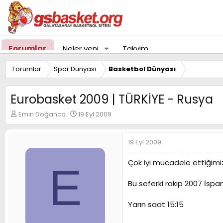
Forumlar
Neler yeni
Takvim
Forumlar
Spor Dünyası
Basketbol Dünyası
Eurobasket 2009 | TÜRKİYE - Rusya
K
B
Emin Doğanca
19 Eyl 2009
o
a
n
ş
u
l
19 Eyl 2009
y
a
u
n
Çok iyi mücadele ettiğimi
E
B
g
a
ı
Bu seferki rakip 2007 İsp
ş
ç
l
t
a
a
Yarın saat 15:15
t
r
a
i