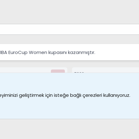
 FIBA EuroCup Women kupasını kazanmıştır.
7388
Kullanıcılar
Bize ulaşın
Şartl
iminizi geliştirmek için isteğe bağlı çerezleri kullanıyoruz.