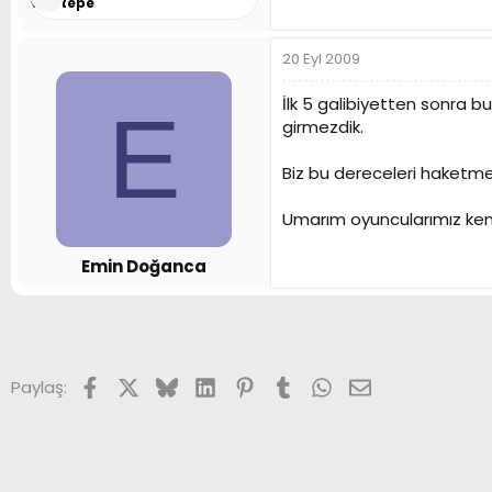
Güntepe
20 Eyl 2009
İlk 5 galibiyetten sonra 
E
girmezdik.
Biz bu dereceleri haketme
Umarım oyuncularımız kendi
Emin Doğanca
Facebook
X (Twitter)
Bluesky
LinkedIn
Pinterest
Tumblr
WhatsApp
E-posta
Paylaş: