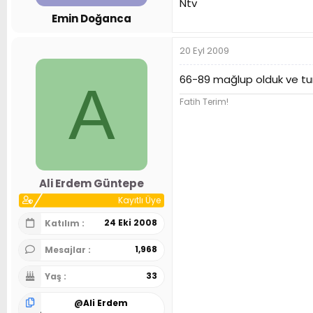
Ntv
n
h
Emin Doğanca
i
20 Eyl 2009
66-89 mağlup olduk ve turn
A
Fatih Terim!
Ali Erdem Güntepe
Kayıtlı Üye
24 Eki 2008
Katılım
1,968
Mesajlar
33
Yaş
@
Ali Erdem