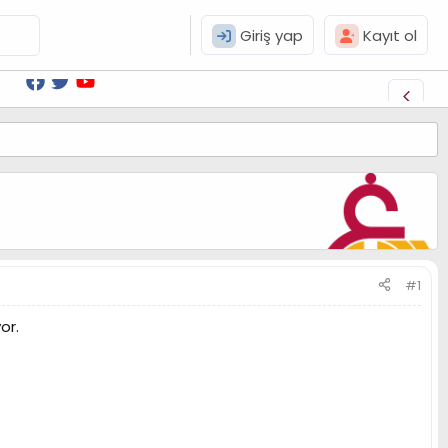
Giriş yap
Kayıt ol
#1
or.