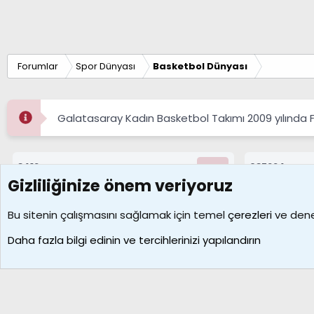
Forumlar
Spor Dünyası
Basketbol Dünyası
Galatasaray Kadın Basketbol Takımı 2009 yılında
8412
687224
Konular
Mesajlar
Gizliliğinize önem veriyoruz
Çerezler
Bu sitenin çalışmasını sağlamak için temel
çerezleri
ve deney
Daha fazla bilgi edinin ve tercihlerinizi yapılandırın
Galatasaray Basketbol | GS Basket Taraftar Platformu