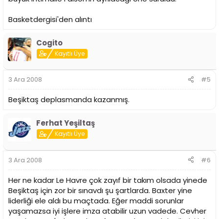
Basketdergisi'den alıntı
Cogito
Kayıtlı Üye
3 Ara 2008
#5
Beşiktaş deplasmanda kazanmış.
Ferhat Yeşiltaş
Kayıtlı Üye
3 Ara 2008
#6
Her ne kadar Le Havre çok zayıf bir takım olsada yinede
Beşiktaş için zor bir sınavdı şu şartlarda. Baxter yine
liderliği ele aldı bu maçtada. Eğer maddi sorunlar
yaşamazsa iyi işlere imza atabilir uzun vadede. Cevher