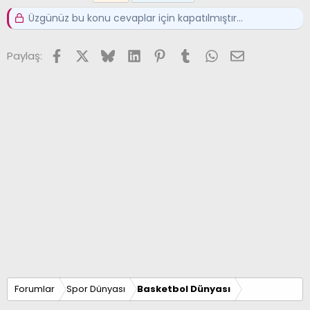
Üzgünüz bu konu cevaplar için kapatılmıştır...
Facebook
X (Twitter)
Bluesky
LinkedIn
Pinterest
Tumblr
WhatsApp
E-posta
Paylaş:
Forumlar
Spor Dünyası
Basketbol Dünyası