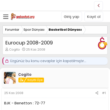
Giriş yap
Kayıt ol
Forumlar
Spor Dünyası
Basketbol Dünyası
Eurocup 2008-2009
K
B
Cogito
25 Kas 2008
o
a
n
ş
Üzgünüz bu konu cevaplar için kapatılmıştır...
u
l
y
a
u
n
Cogito
B
g
a
ı
Kayıtlı Üye
ş
ç
l
t
25 Kas 2008
#1
a
a
t
r
a
i
BJK - Benetton : 72-77
n
h