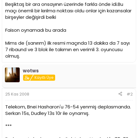
i
Beşiktaş bir ara onsayının üzerinde farkla önde idi.Bu
maçı önemli bir kırılma noktası oldu onlar için kazansalar
birşeyler değişirdi belki
Faison oynamadı bu arada
Mims de (sanırım) ilk resmi maçında 13 dakika da 7 sayı
7 ribaund ve 3 blok ile takımın en verimli 3. oyuncusu
olmuş.
wotws
Kayıtlı Üye
25 Kas 2008
#2
Telekom, Bnei Hasharon'u 76-54 yenmiş deplasmanda.
Serkan 15s, Dudley 13s 10r ile oynamış.
***