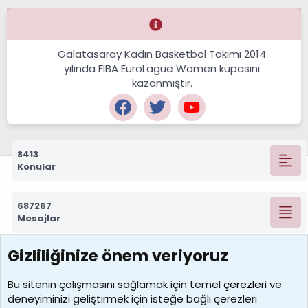
Galatasaray Kadın Basketbol Takımı 2014
yılında FIBA EuroLague Women kupasını
kazanmıştır.
8413
Konular
687267
Mesajlar
Gizliliğinize önem veriyoruz
7388
Kullanıcılar
Bu sitenin çalışmasını sağlamak için temel
çerezleri
ve
deneyiminizi geliştirmek için isteğe bağlı çerezleri