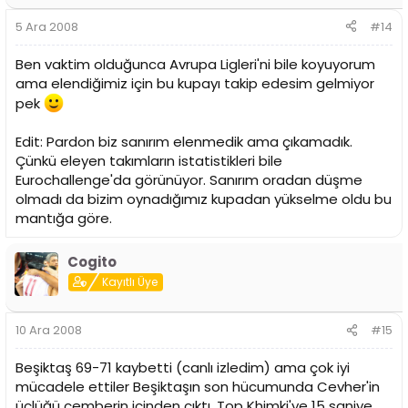
5 Ara 2008
#14
Ben vaktim olduğunca Avrupa Ligleri'ni bile koyuyorum
ama elendiğimiz için bu kupayı takip edesim gelmiyor
pek
Edit: Pardon biz sanırım elenmedik ama çıkamadık.
Çünkü eleyen takımların istatistikleri bile
Eurochallenge'da görünüyor. Sanırım oradan düşme
olmadı da bizim oynadığımız kupadan yükselme oldu bu
mantığa göre.
Cogito
Kayıtlı Üye
10 Ara 2008
#15
Beşiktaş 69-71 kaybetti (canlı izledim) ama çok iyi
mücadele ettiler Beşiktaşın son hücumunda Cevher'in
üçlüğü çemberin içinden çıktı. Top Khimki'ye 15 saniye