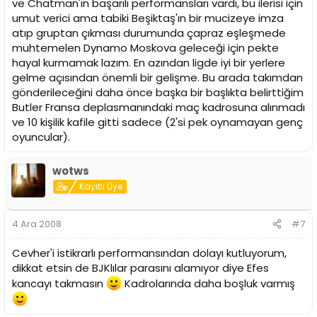
ve Chatman'ın başarılı performansları vardı, bu ilerisi için
umut verici ama tabiki Beşiktaş'ın bir mucizeye imza
atıp gruptan çıkması durumunda çapraz eşleşmede
muhtemelen Dynamo Moskova geleceği için pekte
hayal kurmamak lazım. En azından ligde iyi bir yerlere
gelme açısından önemli bir gelişme. Bu arada takımdan
gönderileceğini daha önce başka bir başlıkta belirttiğim
Butler Fransa deplasmanındaki maç kadrosuna alınmadı
ve 10 kişilik kafile gitti sadece (2'si pek oynamayan genç
oyuncular).
wotws
Kayıtlı Üye
4 Ara 2008
#7
Cevher'i istikrarlı performansından dolayı kutluyorum,
dikkat etsin de BJKlılar parasını alamıyor diye Efes
kancayı takmasın
Kadrolarında daha boşluk varmış