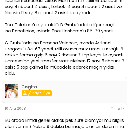
liderliğini sürdürdü. Oktay Mahmuti'nin takımında Neal 15
sayı 4 ribaunt 4 asist, Lorbek 14 sayı 4 ribaunt 2 asist ve
Nicevic 11 sayı 8 ribaunt 2 asist ile oynadı.
Türk Telekom'un yer aldığı D Grubu'ndaki diğer maçta
ise Panellinios, evinde Bnei Hasharon'u 85-70 yendi.
G Grubu'nda ise Pamesa Valencia, evinde Artland
Dragons'u 84-67 yendi. Milli oyuncumuz Ermal Kurtoğlu 9
dakika forma giyip 6 sayı 2 ribaunt 2 top kaybı ile oynadı.
Pamesa'da yeni transfer Matt Nielsen 17 sayı 5 ribaunt 2
asist 5 top çalma ile mücadele ederek maçın yıldızı
oldu.
Cogito
Kayıtlı Üye
10 Ara 2008
#17
Bu arada Ermal genel olarak pek süre alamıyor mu bilgiis
olan var mı ? Yoksa 9 dakika bu maça özel bir durum mu