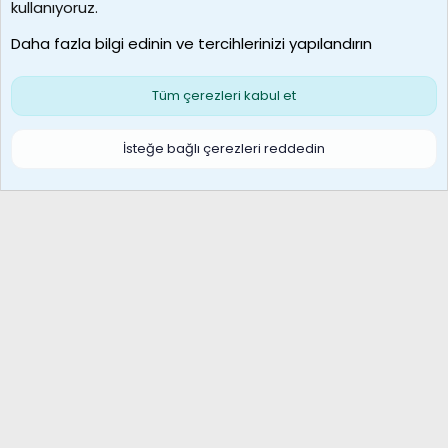
borabekirogluu
kullanıyoruz.
Son üye
Daha fazla bilgi edinin ve tercihlerinizi yapılandırın
Bize ulaşın
Şartlar ve kurallar
Gizlilik politikası
Çerezler
Yardım
Ana sayfa
R
Tüm çerezleri kabul et
S
S
Galatasaray Basketbol | GS Basket Taraftar Platformu
İsteğe bağlı çerezleri reddedin
®
Community platform by XenForo
© 2010-2026 XenForo Ltd.
XenForo Türkçe 🇹🇷 Destek Forumu –
XenWp.Com