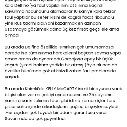
kala Delfino 'ya faul yapıldı ilkini attı ikinci kaçırdı
savunma ribaundunu alamadılar 10 saniye kala tekrar
faul yaptılar bu sefer ikisini de kaçırdı fakat ribaund'u
yine Rus takımı aldı.Yani kazanmak en azından
uzatmaya götürmek adına üç kez fırsat geçti ele ama
olmadı
Bu arada Delfino özelllikle ısınırıken çok umursamazdı
nerede ise tüm ısınma harekelerini baştan savma yaptı
aman aman da oynamadı.Garbajosa epey bir üçlük
kaçırdı (şimdi baktım yedide bir atmış )öyle olunca da
özellike hücümde çok etkisizdi zaten faul problemide
yaşadı.
Bu arada Khimki'de KELLY McCARTY isimli bir oyuncu vardı
bilgisi olan var mı çok iyi oynamasının ve 25 sayısının
yanısıra sanki takımın lideri gibi idi ne zaman işler ters
gitse saha içinde arkadaşlarını çağırıp birşeyler söyledi
.Her açıdan çok faydalı bir adam görüntüsü verdi.
Savunmda da çok gayretli idi.