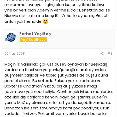
mükemmel oynuyor. İlginç olan ise en iyi ikinci katkıyı
yine bir yerli olan Adem'in vermesi. :roll: Benetton'da ise
Nicevic eski takımına karşı 19s 7r 5a ile oynamış. Güzel
anıları yok herhalde
Ferhat Yeşiltaş
Kayıtlı Üye
25 Kas 2008
#3
Maçın ilk yarısında çok üst düzey oynayan bir Beşiktaş
vardı ama ikinci yarı yorgunluğa bağlı olarak oyundan
düşmeler başladı. Ve tabiki şut yüzdeside düştü buna
paralel olarak. Bu seferde Faison yoktu kadroda ve
Baxter ile Chatman'ın kötü dış atış yüzdesi maçı
çevirmeye yetmedi haliyle. Cevher çok iyi son maçlarda,
özellikle dış atışlarda kendini baya geliştirmiş. Butler'ın
yerine McCoy alınırsa eksiler artıya dönüşebilir zamanla.
Benetton ise sert savunmaya karşı çok bocalıyor, uzun
vadede işleri zor. Pek ümit vermiyorlar büyük başarılar