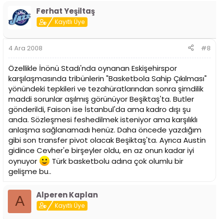
Ferhat Yeşiltaş
Kayıtlı Üye
4 Ara 2008
#8
Özellikle İnönü Stadı'nda oynanan Eskişehirspor
karşılaşmasında tribünlerin "Basketbola Sahip Çıkılması"
yönündeki tepkileri ve tezahüratlarından sonra şimdilik
maddi sorunlar aşılmış görünüyor Beşiktaş'ta. Butler
gönderildi, Faison ise İstanbul'da ama kadro dışı şu
anda. Sözleşmesi feshedilmek isteniyor ama karşılıklı
anlaşma sağlanamadı henüz. Daha öncede yazdığım
gibi son transfer pivot olacak Beşiktaş'ta. Ayrıca Austin
gidince Cevher'e birşeyler oldu, en az onun kadar iyi
oynuyor
Türk basketbolu adına çok olumlu bir
gelişme bu..
Alperen Kaplan
A
Kayıtlı Üye