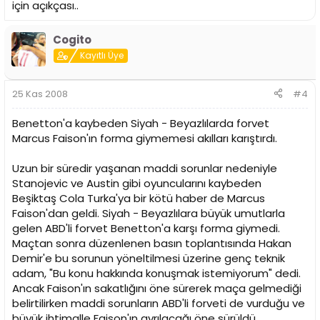
için açıkçası..
Cogito
Kayıtlı Üye
25 Kas 2008
#4
Benetton'a kaybeden Siyah - Beyazlılarda forvet
Marcus Faison'ın forma giymemesi akılları karıştırdı.
Uzun bir süredir yaşanan maddi sorunlar nedeniyle
Stanojevic ve Austin gibi oyuncularını kaybeden
Beşiktaş Cola Turka'ya bir kötü haber de Marcus
Faison'dan geldi. Siyah - Beyazlılara büyük umutlarla
gelen ABD'li forvet Benetton'a karşı forma giymedi.
Maçtan sonra düzenlenen basın toplantısında Hakan
Demir'e bu sorunun yöneltilmesi üzerine genç teknik
adam, "Bu konu hakkında konuşmak istemiyorum" dedi.
Ancak Faison'ın sakatlığını öne sürerek maça gelmediği
belirtilirken maddi sorunların ABD'li forveti de vurduğu ve
büyük ihtimalle Faison'ın ayrılacağı öne sürüldü.