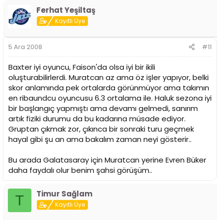
Ferhat Yeşiltaş
Kayıtlı Üye
5 Ara 2008
#11
Baxter iyi oyuncu, Faison'da olsa iyi bir ikili
oluşturabilirlerdi. Muratcan az ama öz işler yapıyor, belki
skor anlamında pek ortalarda görünmüyor ama takımın
en ribaundcu oyuncusu 6.3 ortalama ile. Haluk sezona iyi
bir başlangıç yapmıştı ama devamı gelmedi, sanırım
artık fiziki durumu da bu kadarına müsade ediyor.
Gruptan çıkmak zor, çıkınca bir sonraki turu geçmek
hayal gibi şu an ama bakalım zaman neyi gösterir..
Bu arada Galatasaray için Muratcan yerine Evren Büker
daha faydalı olur benim şahsi görüşüm..
Timur Sağlam
T
Kayıtlı Üye