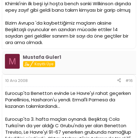
Khimki'nin ilk beşi iyi hoşta bench sanki Wilkinson dışında
epey zayıf gibi geldi bana takım kimyası bir garip olmuş
Bizim Avrupa 'da kaybettiğimiz maçların aksine
Beşiktaşlı oyuncular en azından mücade ettiler 14
sayıdan geri geldiler sanırım bir sayı da öne geçtiler bir
ara ama olmadı.
Mustafa Guler1
M
Kayıtlı Üye
10 Ara 2008
#16
Eurocup'ta Benetton evinde Le Havre'yi rahat geçerken
Panellinios, Hasharon'u yendi. Ermal'li Pamesa da
kazanan takımlardandı...
Eurocup'ta 3. hafta maçları oynandı. Beşiktaş Cola
Turka'nın da yer aldığı C Grubu'nda yer alan Benetton
Treviso, Le Havre'yi 91-67 yenerken grubunda namağlup