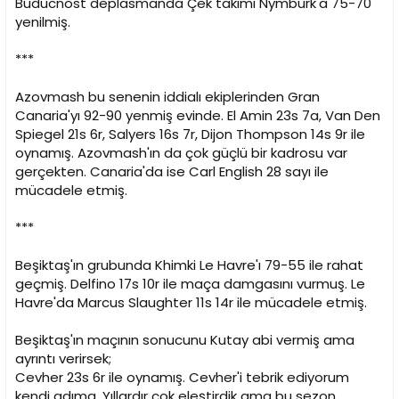
Buducnost deplasmanda Çek takımı Nymburk'a 75-70
yenilmiş.
***
Azovmash bu senenin iddialı ekiplerinden Gran
Canaria'yı 92-90 yenmiş evinde. El Amin 23s 7a, Van Den
Spiegel 21s 6r, Salyers 16s 7r, Dijon Thompson 14s 9r ile
oynamış. Azovmash'ın da çok güçlü bir kadrosu var
gerçekten. Canaria'da ise Carl English 28 sayı ile
mücadele etmiş.
***
Beşiktaş'ın grubunda Khimki Le Havre'ı 79-55 ile rahat
geçmiş. Delfino 17s 10r ile maça damgasını vurmuş. Le
Havre'da Marcus Slaughter 11s 14r ile mücadele etmiş.
Beşiktaş'ın maçının sonucunu Kutay abi vermiş ama
ayrıntı verirsek;
Cevher 23s 6r ile oynamış. Cevher'i tebrik ediyorum
kendi adıma. Yıllardır çok eleştirdik ama bu sezon