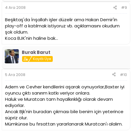
4 Ara 2008
#9
Beşiktaş'da İnşallah işler düzelir ama Hakan Demir'in
play-off a katılmak istiyoruz vb. açıklamasını okudum
şok oldum.
Koca BJK'nin haline bak...
Burak Barut
Kayıtlı Üye
5 Ara 2008
#10
Adem ve Cevher kendilerini aşarak oynuyorlar,Baxter iyi
oyuncu çıktı sanırım katkı veriyor onlara.
Haluk ve Muratcan tam hayalkırıklığı olarak devam
ediyorlar.
Ancak Bjk'nin buradan çıkması bile benim için yeterince
süpriz olur.
Mümkünse bu fırsattan yararlanarak Muratcan'ı alalım.