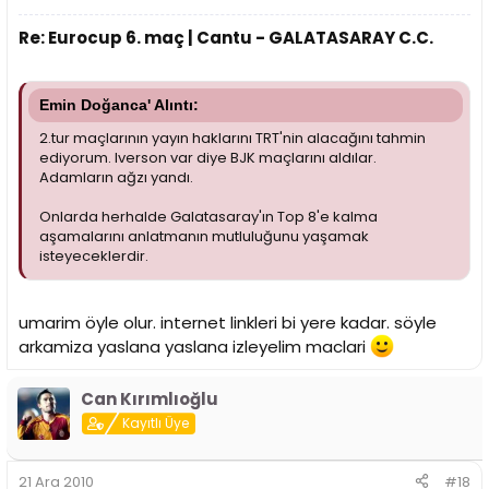
Re: Eurocup 6. maç | Cantu - GALATASARAY C.C.
Emin Doğanca' Alıntı:
2.tur maçlarının yayın haklarını TRT'nin alacağını tahmin
ediyorum. Iverson var diye BJK maçlarını aldılar.
Adamların ağzı yandı.
Onlarda herhalde Galatasaray'ın Top 8'e kalma
aşamalarını anlatmanın mutluluğunu yaşamak
isteyeceklerdir.
umarim öyle olur. internet linkleri bi yere kadar. söyle
arkamiza yaslana yaslana izleyelim maclari
Can Kırımlıoğlu
Kayıtlı Üye
21 Ara 2010
#18