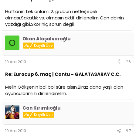
Haftanın tek anlamı 2. grubun netleşecek
olması.Sakatlık vs. olmasın,aktif dinlenelim Can abinin
yazdığı gibi.Skor hiç sorun değil.
Okan Alaşalvaroğlu
O
Kayıtlı Üye
19 Ara 2010
#6
Re: Eurocup 6. maç | Cantu - GALATASARAY C.C.
Melih Gökşenin bol bol süre alsın.Biraz daha yaşlı olan
oyuncularımızı dinlendirelim.
Can Kırımlıoğlu
Kayıtlı Üye
19 Ara 2010
#7