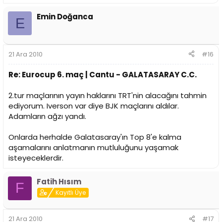
Emin Doğanca
E
21 Ara 2010
#16
Re: Eurocup 6. maç | Cantu - GALATASARAY C.C.
2.tur maçlarının yayın haklarını TRT'nin alacağını tahmin
ediyorum. Iverson var diye BJK maçlarını aldılar.
Adamların ağzı yandı.
Onlarda herhalde Galatasaray'ın Top 8'e kalma
aşamalarını anlatmanın mutluluğunu yaşamak
isteyeceklerdir.
Fatih Hısım
F
Kayıtlı Üye
21 Ara 2010
#17