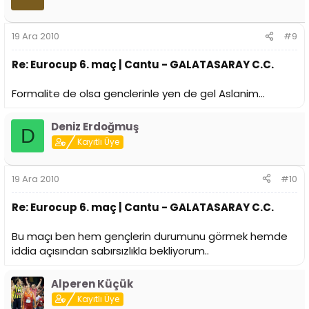
19 Ara 2010
#9
Re: Eurocup 6. maç | Cantu - GALATASARAY C.C.
Formalite de olsa genclerinle yen de gel Aslanim...
Deniz Erdoğmuş
D
Kayıtlı Üye
19 Ara 2010
#10
Re: Eurocup 6. maç | Cantu - GALATASARAY C.C.
Bu maçı ben hem gençlerin durumunu görmek hemde
iddia açısından sabırsızlıkla bekliyorum..
Alperen Küçük
Kayıtlı Üye