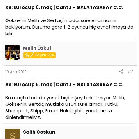
Re: Eurocup 6. maç | Cantu - GALATASARAY C.C.
Göksenin Melih ve Sertaç'ın ciddi süreler almasını
bekliyorum. Duruma göre 1-2 oyuncu hiç oynatılmaya da
bilir
Melih Özkul
Kayıtlı Üye
19 Ara 2010
#8
Re: Eurocup 6. maç | Cantu - GALATASARAY C.C.
Bu maçta fark da yesek hiçbir şey farketmiyor. Melih,
Göksenin, Sertaç mutlaka uzun süre almalı. Tutku,
Shumpert, Shipp, Ermal, Haluk gibi oyucularımızı
dinlendirmeliyiz.
Salih Coskun
S