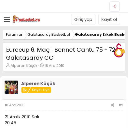
Giriş yap
Kayıt ol
Forumlar
Galatasaray Basketbol
Galatasaray Erkek Basket
Eurocup 6. Maç | Bennet Cantu 75 - 72
Galatasaray CC
K
B
Alperen Küçük
18 Ara 2010
o
a
n
ş
u
l
Alperen Küçük
y
a
Kayıtlı Üye
u
n
B
g
a
ı
18 Ara 2010
#1
ş
ç
l
t
21 Aralık 2010 Salı
a
a
t
r
20.45
a
i