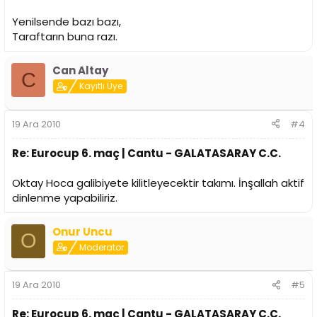
Yenilsende bazı bazı,
Taraftarın buna razı.
Can Altay
C
Kayıtlı Üye
19 Ara 2010
#4
Re: Eurocup 6. maç | Cantu - GALATASARAY C.C.
Oktay Hoca galibiyete kilitleyecektir takımı. İnşallah aktif
dinlenme yapabiliriz.
Onur Uncu
O
Moderator
19 Ara 2010
#5
Re: Eurocup 6. maç | Cantu - GALATASARAY C.C.