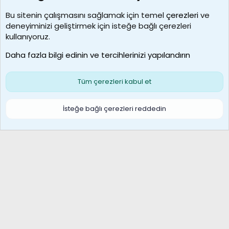
Kullanıcılar
Bu sitenin çalışmasını sağlamak için temel
çerezleri
ve
deneyiminizi geliştirmek için isteğe bağlı çerezleri
borabekirogluu
kullanıyoruz.
Son üye
Daha fazla bilgi edinin ve tercihlerinizi yapılandırın
Bize ulaşın
Şartlar ve kurallar
Gizlilik politikası
Çerezler
Yardım
Ana sayfa
R
Tüm çerezleri kabul et
S
S
Galatasaray Basketbol | GS Basket Taraftar Platformu
İsteğe bağlı çerezleri reddedin
®
Community platform by XenForo
© 2010-2026 XenForo Ltd.
XenForo Türkçe 🇹🇷 Destek Forumu –
XenWp.Com