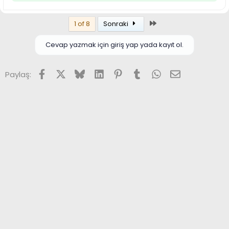
Son
1 of 8
Sonraki
Cevap yazmak için giriş yap yada kayıt ol.
Facebook
X (Twitter)
Bluesky
LinkedIn
Pinterest
Tumblr
WhatsApp
E-posta
Paylaş: