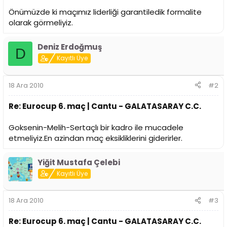
n
h
Önümüzde ki maçımız liderliği garantiledik formalite
i
olarak görmeliyiz.
Deniz Erdoğmuş
D
Kayıtlı Üye
18 Ara 2010
#2
Re: Eurocup 6. maç | Cantu - GALATASARAY C.C.
Goksenin-Melih-Sertaçlı bir kadro ile mucadele
etmeliyiz.En azindan maç eksikliklerini giderirler.
Yiğit Mustafa Çelebi
Kayıtlı Üye
18 Ara 2010
#3
Re: Eurocup 6. maç | Cantu - GALATASARAY C.C.