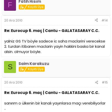
Fatih Hısım
F
Kayıtlı Üye
20 Ara 2010
#14
Re: Eurocup 6. maç | Cantu - GALATASARAY C.C.
yalniz GS TV böyle sadece ic saha maclarini verecekse
2. turdan itibaren maclarin yayin hakkini baska bir kanal
alsin. olmuyor böyle.
Saim Karakuzu
S
Kayıtlı Üye
20 Ara 2010
#15
Re: Eurocup 6. maç | Cantu - GALATASARAY C.C.
sanırım o ülkenin bir kanalı yayınlarsa maçı verebiliyorlar
..