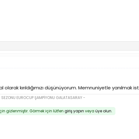
olarak kırıldığımızı düşünüyorum. Memnuniyetle yanılmak ist
16 SEZONU EUROCUP ŞAMPİYONU GALATASARAY -
için gizlenmiştir. Görmek için lütfen
giriş yapın
veya
üye olun
.