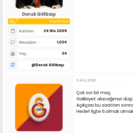
Doruk Gölbaşı
Kayıtlı Üye
24 Nis 2009
Katılım
1,024
Mesajlar
34
Yaş
@
Doruk Gölbaşı
11 Ara 2018
Çok zor bir maç.
Galibiyet alacağımızı dü
Açıkçası bu saatten sonra
Hedef ligte 6.olmak olmalı.