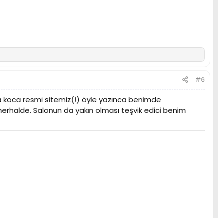
#6
 koca resmi sitemiz(!) öyle yazınca benimde
rhalde. Salonun da yakın olması teşvik edici benim