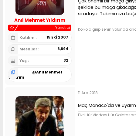
Çok önemli bir maça çıkıy
n
h
şekilde bu maça çıkacağız
i
sıradayız. Takımımıza başar
Anıl Mehmet Yıldırım
Yönetici
Kolkola girip senin yolunda and 
15 Eki 2007
Katılım
3,894
Mesajlar
32
Yaş
@
Anıl Mehmet
Yıldırım
11 Ara 2018
Maç Monaco'da ve uyarmam
Fikri Hür Vicdanı Hür Galatasar