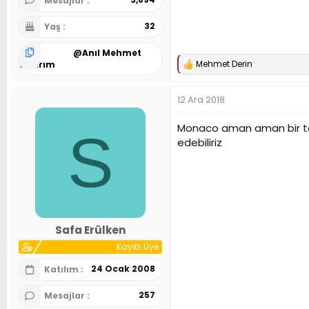
Mesajlar
32
Yaş
@
Anıl Mehmet
Mehmet Derin
Yıldırım
T
e
p
12 Ara 2018
k
i
l
Monaco aman aman bir tak
S
e
edebiliriz
r
:
Safa Erülken
Kayıtlı Üye
24 Ocak 2008
Katılım
257
Mesajlar