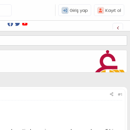
Giriş yap
Kayıt ol
#1