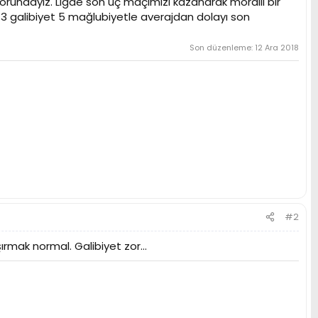
orundayız. Ligde son üç maçımızı kazanarak moralli bir
 3 galibiyet 5 mağlubiyetle averajdan dolayı son
Son düzenleme:
12 Ara 2018
#2
ak normal. Galibiyet zor...