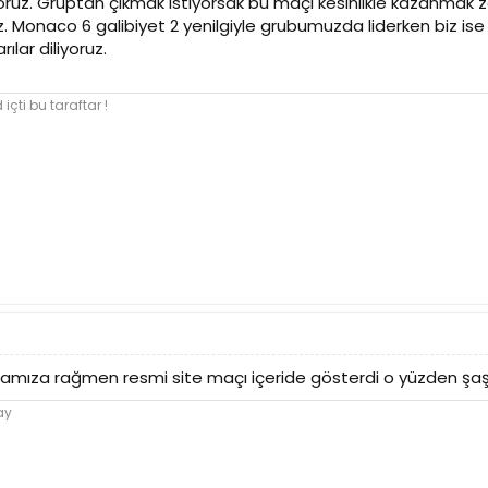
oruz. Gruptan çıkmak istiyorsak bu maçı kesinlikle kazanmak z
. Monaco 6 galibiyet 2 yenilgiyle grubumuzda liderken biz ise
ılar diliyoruz.
içti bu taraftar !
ıza rağmen resmi site maçı içeride gösterdi o yüzden şaşırm
ay