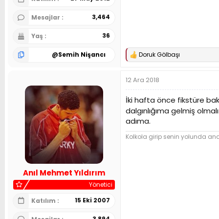
3,464
Mesajlar
36
Yaş
@
Semih Nişancı
Doruk Gölbaşı
T
e
p
12 Ara 2018
k
i
l
İki hafta önce fikstüre 
e
dalgınlığıma gelmiş olmal
r
adıma.
:
Kolkola girip senin yolunda and 
Anıl Mehmet Yıldırım
Yönetici
15 Eki 2007
Katılım
3,894