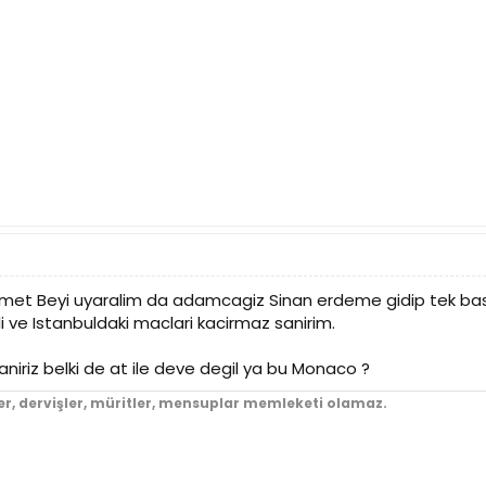
hmet Beyi uyaralim da adamcagiz Sinan erdeme gidip tek ba
i ve Istanbuldaki maclari kacirmaz sanirim.
niriz belki de at ile deve degil ya bu Monaco ?
er, dervişler, müritler, mensuplar memleketi olamaz.