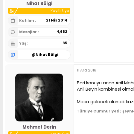
Nihat Bölgi
Kayıtlı Üye
21 Nis 2014
Katılım
4,652
Mesajlar
35
Yaş
@
Nihat Bölgi
11 Ara 2018
Bari konuyu acan Anil Me
Anil Beyin kombinesi olmal
Maca gelecek olursak kaza
Türkiye Cumhuriyeti ; şeyhl
Mehmet Derin