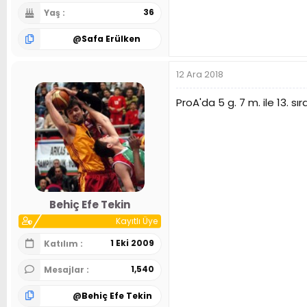
36
Yaş
@
Safa Erülken
12 Ara 2018
ProA'da 5 g. 7 m. ile 13. 
Behiç Efe Tekin
Kayıtlı Üye
1 Eki 2009
Katılım
1,540
Mesajlar
@
Behiç Efe Tekin