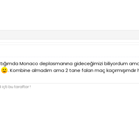
baktığımda Monaco deplasmanına gideceğimizi biliyordum ama
ı
. Kombine almadım ama 2 tane falan maç kaçırmışımdır he
içti bu taraftar !