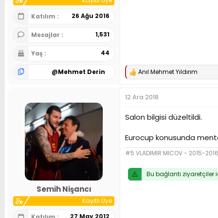
Kayıtlı Üye
26 Ağu 2016
Katılım
1,531
Mesajlar
44
Yaş
@
Mehmet Derin
Anıl Mehmet Yıldırım
T
e
p
12 Ara 2018
k
i
l
Salon bilgisi düzeltildi.
e
r
Eurocup konusunda mental 
:
#5 VLADIMIR MICOV - 2015-20
Bu bağlantı ziyaretçiler 
Semih Nişancı
Kayıtlı Üye
27 May 2012
Katılım