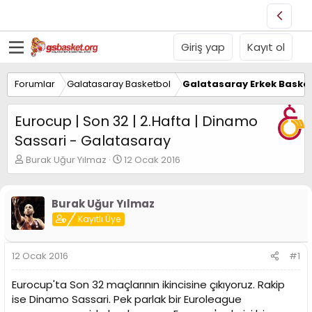
Giriş yap
Kayıt ol
Forumlar
Galatasaray Basketbol
Galatasaray Erkek Basket
Eurocup | Son 32 | 2.Hafta | Dinamo
Sassari - Galatasaray
K
B
Burak Uğur Yılmaz
12 Ocak 2016
o
a
n
ş
u
l
Burak Uğur Yılmaz
y
a
Kayıtlı Üye
u
n
B
g
a
ı
12 Ocak 2016
#1
ş
ç
l
t
Eurocup'ta Son 32 maçlarının ikincisine çıkıyoruz. Rakip
a
a
t
r
ise Dinamo Sassari. Pek parlak bir Euroleague
a
i