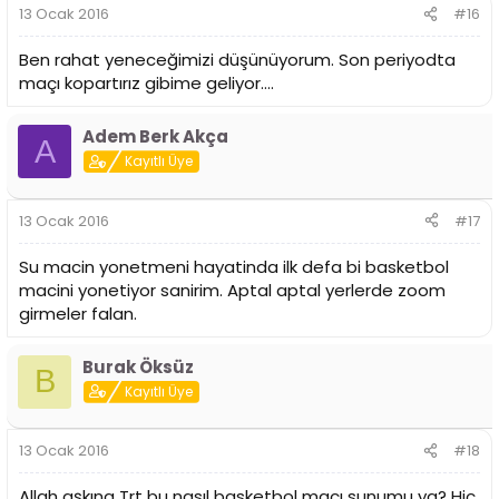
13 Ocak 2016
#16
Ben rahat yeneceğimizi düşünüyorum. Son periyodta
maçı kopartırız gibime geliyor....
Adem Berk Akça
A
Kayıtlı Üye
13 Ocak 2016
#17
Su macin yonetmeni hayatinda ilk defa bi basketbol
macini yonetiyor sanirim. Aptal aptal yerlerde zoom
girmeler falan.
Burak Öksüz
B
Kayıtlı Üye
13 Ocak 2016
#18
Allah aşkına Trt bu nasıl basketbol maçı sunumu ya? Hiç