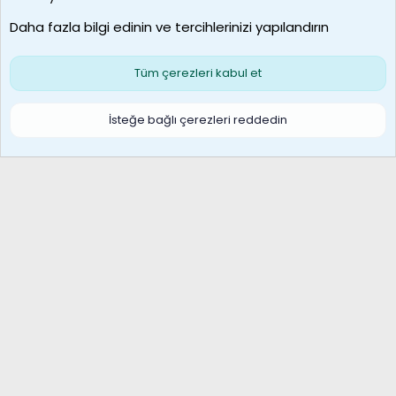
Son üye
Daha fazla bilgi edinin ve tercihlerinizi yapılandırın
Bize ulaşın
Şartlar ve kurallar
Gizlilik politikası
Çerezler
Yardım
Ana sayfa
R
Tüm çerezleri kabul et
S
S
Galatasaray Basketbol | GS Basket Taraftar Platformu
İsteğe bağlı çerezleri reddedin
®
Community platform by XenForo
© 2010-2026 XenForo Ltd.
XenForo Türkçe 🇹🇷 Destek Forumu –
XenWp.Com