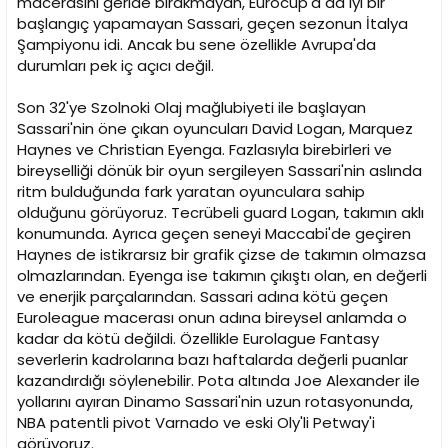
macerasını geride bırakmayan, Eurocup'a da iyi bir
n
h
başlangıç yapamayan Sassari, geçen sezonun İtalya
i
Şampiyonu idi. Ancak bu sene özellikle Avrupa'da
durumları pek iç açıcı değil.
Son 32'ye Szolnoki Olaj mağlubiyeti ile başlayan
Sassari'nin öne çıkan oyuncuları David Logan, Marquez
Haynes ve Christian Eyenga. Fazlasıyla birebirleri ve
bireyselliği dönük bir oyun sergileyen Sassari'nin aslında
ritm bulduğunda fark yaratan oyunculara sahip
olduğunu görüyoruz. Tecrübeli guard Logan, takımın aklı
konumunda. Ayrıca geçen seneyi Maccabi'de geçiren
Haynes de istikrarsız bir grafik çizse de takımın olmazsa
olmazlarından. Eyenga ise takımın çıkıştı olan, en değerli
ve enerjik parçalarından. Sassari adına kötü geçen
Euroleague macerası onun adına bireysel anlamda o
kadar da kötü değildi. Özellikle Eurolague Fantasy
severlerin kadrolarına bazı haftalarda değerli puanlar
kazandırdığı söylenebilir. Pota altında Joe Alexander ile
yollarını ayıran Dinamo Sassari'nin uzun rotasyonunda,
NBA patentli pivot Varnado ve eski Oly'li Petway'i
görüyoruz.