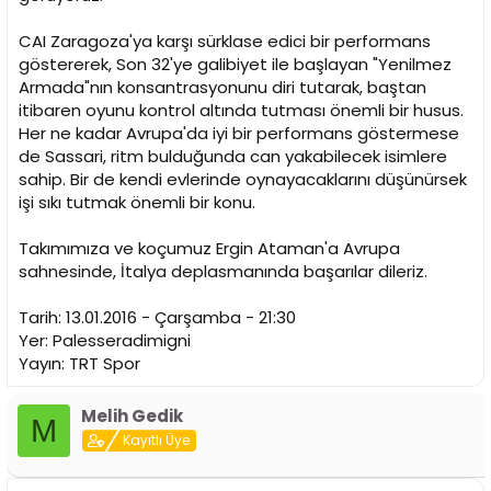
CAI Zaragoza'ya karşı sürklase edici bir performans
göstererek, Son 32'ye galibiyet ile başlayan "Yenilmez
Armada"nın konsantrasyonunu diri tutarak, baştan
itibaren oyunu kontrol altında tutması önemli bir husus.
Her ne kadar Avrupa'da iyi bir performans göstermese
de Sassari, ritm bulduğunda can yakabilecek isimlere
sahip. Bir de kendi evlerinde oynayacaklarını düşünürsek
işi sıkı tutmak önemli bir konu.
Takımımıza ve koçumuz Ergin Ataman'a Avrupa
sahnesinde, İtalya deplasmanında başarılar dileriz.
Tarih: 13.01.2016 - Çarşamba - 21:30
Yer: Palesseradimigni
Yayın: TRT Spor
Melih Gedik
M
Kayıtlı Üye