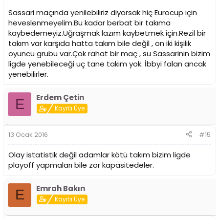
Sassari maçında yenilebiliriz diyorsak hiç Eurocup için
heveslenmeyelim.Bu kadar berbat bir takıma
kaybedemeyiz.Uğraşmak lazım kaybetmek için.Rezil bir
takım var karşıda hatta takım bile değil , on iki kişilik
oyuncu grubu var.Çok rahat bir maç , su Sassarinin bizim
ligde yenebileceği uç tane takım yok. İbbyi falan ancak
yenebilirler.
Erdem Çetin
E
Kayıtlı Üye
13 Ocak 2016
#15
Olay istatistik değil adamlar kötü takım bizim ligde
playoff yapmaları bile zor kapasitedeler.
Emrah Bakın
E
Kayıtlı Üye