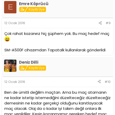
Emre Köprücü
E
Kayıtlı Üye
12 Ocak 2016
#9
Çok rahat kazanırız hiç şüphem yok. Bu maç hedef maç
SM-A500F cihazımdan Tapatalk kullanılarak gönderildi
Deniz Dilli
Kayıtlı Üye
12 Ocak 2016
#10
Ben de ümitli değilim maçtan. Ama bu maç atamanın
ne kadar istetip istemediğini düzelteceğiz düzelteceğiz
demesinin ne kadar gerçekçi olduğunu kanıtlayacak
maç olacak. Olaj da o kadar iyi takım değil onlara ilk
maç yenildiler. Kesin kazanmamız gereken hedef maç