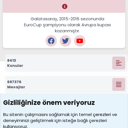
Galatasaray, 2015-2016 sezonunda
EuroCup şampiyonu olarak Avrupa kupası
kazanmıştır.
8413
Konular
687376
Mesajlar
Gizliliğinize önem veriyoruz
7392
Kullanıcılar
Bu sitenin çalışmasını sağlamak için temel
çerezleri
ve
deneyiminizi geliştirmek için isteğe bağlı çerezleri
MosesBrownHayranı
kullanıyoruz.