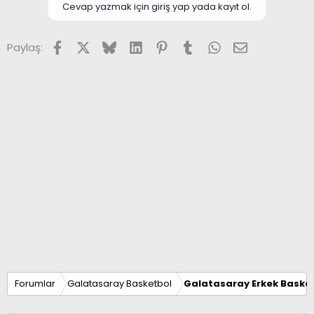
Cevap yazmak için giriş yap yada kayıt ol.
Facebook
X (Twitter)
Bluesky
LinkedIn
Pinterest
Tumblr
WhatsApp
E-posta
Paylaş:
Forumlar
Galatasaray Basketbol
Galatasaray Erkek Basket