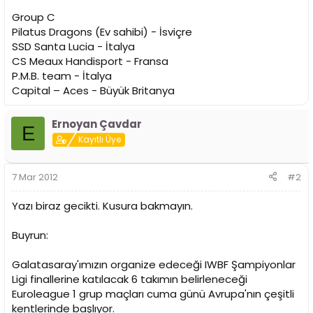
Group C
Pilatus Dragons (Ev sahibi) - İsviçre
SSD Santa Lucia - İtalya
CS Meaux Handisport - Fransa
P.M.B. team - İtalya
Capital – Aces - Büyük Britanya
Ernoyan Çavdar
E
Kayıtlı Üye
7 Mar 2012
#2
Yazı biraz gecikti. Kusura bakmayın.
Buyrun:
Galatasaray'ımızın organize edeceği IWBF Şampiyonlar
Ligi finallerine katılacak 6 takımın belirleneceği
Euroleague 1 grup maçları cuma günü Avrupa'nın çeşitli
kentlerinde başlıyor.