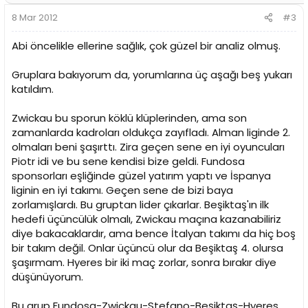
8 Mar 2012
#3
Abi öncelikle ellerine sağlık, çok güzel bir analiz olmuş.
Gruplara bakıyorum da, yorumlarına üç aşağı beş yukarı
katıldım.
Zwickau bu sporun köklü klüplerinden, ama son
zamanlarda kadroları oldukça zayıfladı. Alman liginde 2.
olmaları beni şaşırttı. Zira geçen sene en iyi oyuncuları
Piotr idi ve bu sene kendisi bize geldi. Fundosa
sponsorları eşliğinde güzel yatırım yaptı ve İspanya
liginin en iyi takımı. Geçen sene de bizi baya
zorlamışlardı. Bu gruptan lider çıkarlar. Beşiktaş'ın ilk
hedefi üçüncülük olmalı, Zwickau maçına kazanabiliriz
diye bakacaklardır, ama bence İtalyan takımı da hiç boş
bir takım değil. Onlar üçüncü olur da Beşiktaş 4. olursa
şaşırmam. Hyeres bir iki maç zorlar, sonra bırakır diye
düşünüyorum.
Bu grup Fundosa-Zwickau-Stefano-Beşiktaş-Hyeres