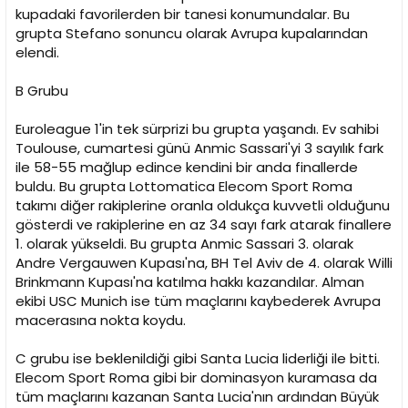
kupadaki favorilerden bir tanesi konumundalar. Bu
grupta Stefano sonuncu olarak Avrupa kupalarından
elendi.
B Grubu
Euroleague 1'in tek sürprizi bu grupta yaşandı. Ev sahibi
Toulouse, cumartesi günü Anmic Sassari'yi 3 sayılık fark
ile 58-55 mağlup edince kendini bir anda finallerde
buldu. Bu grupta Lottomatica Elecom Sport Roma
takımı diğer rakiplerine oranla oldukça kuvvetli olduğunu
gösterdi ve rakiplerine en az 34 sayı fark atarak finallere
1. olarak yükseldi. Bu grupta Anmic Sassari 3. olarak
Andre Vergauwen Kupası'na, BH Tel Aviv de 4. olarak Willi
Brinkmann Kupası'na katılma hakkı kazandılar. Alman
ekibi USC Munich ise tüm maçlarını kaybederek Avrupa
macerasına nokta koydu.
C grubu ise beklenildiği gibi Santa Lucia liderliği ile bitti.
Elecom Sport Roma gibi bir dominasyon kuramasa da
tüm maçlarını kazanan Santa Lucia'nın ardından Büyük