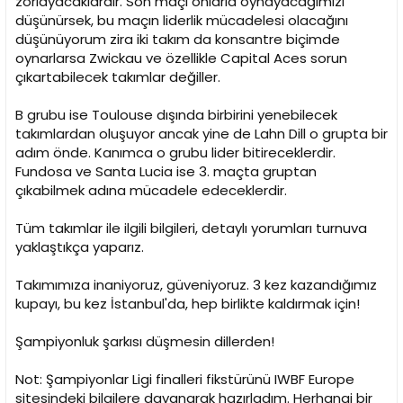
zorlayacaklardır. Son maçı onlarla oynayacağımızı
düşünürsek, bu maçın liderlik mücadelesi olacağını
düşünüyorum zira iki takım da konsantre biçimde
oynarlarsa Zwickau ve özellikle Capital Aces sorun
çıkartabilecek takımlar değiller.
B grubu ise Toulouse dışında birbirini yenebilecek
takımlardan oluşuyor ancak yine de Lahn Dill o grupta bir
adım önde. Kanımca o grubu lider bitireceklerdir.
Fundosa ve Santa Lucia ise 3. maçta gruptan
çıkabilmek adına mücadele edeceklerdir.
Tüm takımlar ile ilgili bilgileri, detaylı yorumları turnuva
yaklaştıkça yaparız.
Takımımıza inaniyoruz, güveniyoruz. 3 kez kazandığımız
kupayı, bu kez İstanbul'da, hep birlikte kaldırmak için!
Şampiyonluk şarkısı düşmesin dillerden!
Not: Şampiyonlar Ligi finalleri fikstürünü IWBF Europe
sitesindeki bilgilere dayanarak hazırladım. Herhangi bir