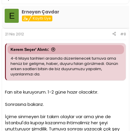
Ernoyan Çavdar
E
Kayıtlı Üye
21 Nis 2012
#8
Kerem Seçer' Alıntı:
4-6 Mayıs tarihleri arasında düzenlenecek turnuva ama
henüz bir gelişme, haber, duyuru falan görülmedi. Günün
erken saatleri bitsin de biz duyurumuzu yapalım,
uyarılarımızı da.
Fan site kuruyorum. 1-2 güne hazır olacaktır.
Sonrasına bakarız.
İçime sinmeyen bir takım olaylar var ama yine de
İstanbul'da kupayı kazanma ihtimalimiz her şeyi
unutturuyor şimdilik. Turnuva sonrası yazacak çok şey