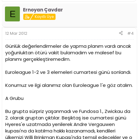
Ernoyan Çavdar
E
Kayıtlı Üye
12 Mar 2012
#4
Günlük değerlendirmeler de yapma planım vardı ancak
yoğunluktan ötürü vakit bulamadım ve malesef bu
planımı gerçekleştiremedim.
Euroleague 1-2 ve 3 elemeleri cumartesi günü sonlandı.
Konumuz ve ilgi alanımız olan Euroleague 1'e göz atalım.
A Grubu
Bu grupta sürpriz yaşanmadı ve Fundosa 1., Zwickau da
2. olarak gruptan çıktılar. Beşiktaş ise cumartesi günü
Hyeres'e uzatmada yenilerek Andre Vergauwen
kupası'na da katılma hakkı kazanamadı, kendileri
ülkemizi Willi Brinkman Kupası'nda temsil edecekler ve o