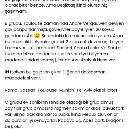
olarak biter bence. Ama Beşiktaş ikinci olursa hiç
şaşırmam.
B grubu, Toulouse zamanında Andre Vergauwen'deyken
çok pohpohlanmıştı, şöyle iyiler böyle iyiler. 20 koyup
göndermiştik
Şu andaki durumlarını bilmiyorum. Ama
bu gruptaki İtalyanlar çok iyi. Zaten üst düzey üç İtalyan
takımı var; Lottomatica, Sassari, Santa Lucia. Ve Santa
Lucia'da bizim Haidari ile Justin var diye biliyorum
(sadece Haidari varmış), bir de Avustralyalı Ness var.
İki İtalyan bu gruptan çıkar. Diğerleri de klasman
mücadelesi verir.
Roma-Sassari-Toulouse-Munich-Tel Aviv olarak biter.
C grubu ev sahibinin rencide olacağı bir grup olmuş.
Zayıf bir grup olmasına rağmen takımlar arası büyük fark
var. Birinci açık ara Santa Lucia. İkinci Meaux olur, onlar
da buraları iyi oynuyorlar. Padova üç, Aces dört, Dragons
beş olur.