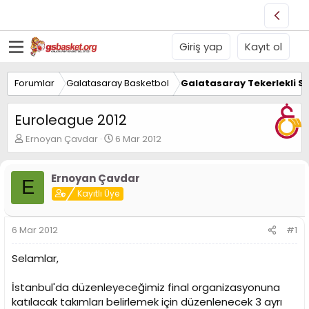
Giriş yap
Kayıt ol
Forumlar
Galatasaray Basketbol
Galatasaray Tekerlekli S
Euroleague 2012
K
B
Ernoyan Çavdar
6 Mar 2012
o
a
n
ş
u
l
Ernoyan Çavdar
E
y
a
Kayıtlı Üye
u
n
B
g
a
ı
6 Mar 2012
#1
ş
ç
l
t
Selamlar,
a
a
t
r
İstanbul'da düzenleyeceğimiz final organizasyonuna
a
i
n
h
katılacak takımları belirlemek için düzenlenecek 3 ayrı