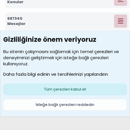
Konular
687340
Mesajlar
Gizliliğinize önem veriyoruz
7390
Kullanıcılar
Bu sitenin çalışmasını sağlamak için temel
çerezleri
ve
deneyiminizi geliştirmek için isteğe bağlı çerezleri
MosesBrownHayranı
kullanıyoruz.
Son üye
Daha fazla bilgi edinin ve tercihlerinizi yapılandırın
Bize ulaşın
Şartlar ve kurallar
Gizlilik politikası
Çerezler
Yardım
Ana sayfa
R
Tüm çerezleri kabul et
S
S
Galatasaray Basketbol | GS Basket Taraftar Platformu
İsteğe bağlı çerezleri reddedin
®
Community platform by XenForo
© 2010-2026 XenForo Ltd.
XenForo Türkçe 🇹🇷 Destek Forumu –
XenWp.Com