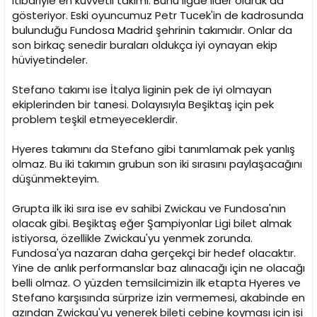
itibariyle en kuvvetli takımı. Bunu ligde lider olarak da
gösteriyor. Eski oyuncumuz Petr Tucek'in de kadrosunda
bulunduğu Fundosa Madrid şehrinin takımıdır. Onlar da
son birkaç senedir buraları oldukça iyi oynayan ekip
hüviyetindeler.
Stefano takımı ise İtalya liginin pek de iyi olmayan
ekiplerinden bir tanesi. Dolayısıyla Beşiktaş için pek
problem teşkil etmeyeceklerdir.
Hyeres takımını da Stefano gibi tanımlamak pek yanlış
olmaz. Bu iki takımın grubun son iki sırasını paylaşacağını
düşünmekteyim.
Grupta ilk iki sıra ise ev sahibi Zwickau ve Fundosa'nın
olacak gibi. Beşiktaş eğer Şampiyonlar Ligi bilet almak
istiyorsa, özellikle Zwickau'yu yenmek zorunda.
Fundosa'ya nazaran daha gerçekçi bir hedef olacaktır.
Yine de anlık performanslar baz alınacağı için ne olacağı
belli olmaz. O yüzden temsilcimizin ilk etapta Hyeres ve
Stefano karşısında sürprize izin vermemesi, akabinde en
azından Zwickau'yu yenerek bileti cebine koyması için işi