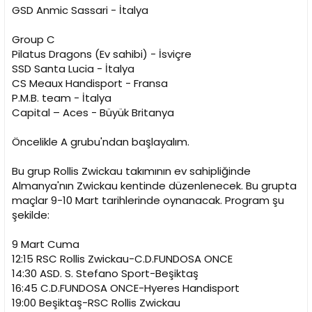
GSD Anmic Sassari - İtalya
Group C
Pilatus Dragons (Ev sahibi) - İsviçre
SSD Santa Lucia - İtalya
CS Meaux Handisport - Fransa
P.M.B. team - İtalya
Capital – Aces - Büyük Britanya
Öncelikle A grubu'ndan başlayalım.
Bu grup Rollis Zwickau takımının ev sahipliğinde
Almanya'nın Zwickau kentinde düzenlenecek. Bu grupta
maçlar 9-10 Mart tarihlerinde oynanacak. Program şu
şekilde:
9 Mart Cuma
12:15 RSC Rollis Zwickau-C.D.FUNDOSA ONCE
14:30 ASD. S. Stefano Sport-Beşiktaş
16:45 C.D.FUNDOSA ONCE-Hyeres Handisport
19:00 Beşiktaş-RSC Rollis Zwickau