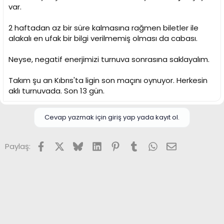
var.
2 haftadan az bir süre kalmasına rağmen biletler ile
alakalı en ufak bir bilgi verilmemiş olması da cabası.
Neyse, negatif enerjimizi turnuva sonrasına saklayalım.
Takım şu an Kıbrıs'ta ligin son maçını oynuyor. Herkesin
aklı turnuvada. Son 13 gün.
Cevap yazmak için giriş yap yada kayıt ol.
Facebook
X (Twitter)
Bluesky
LinkedIn
Pinterest
Tumblr
WhatsApp
E-posta
Paylaş: