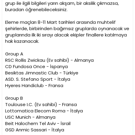
i
grup ile ilgili bilgileri yarın akşam, bir aksilik çıkmazsa,
buradan öğrenebileceksiniz.
Eleme maçları 8-11 Mart tarihleri arasında muhtelif
şehirlerde, birbirinden bağımsız gruplarda oynanacak ve
gruplarında ilk iki sırayı alacak ekipler finallere katılmaya
hak kazanacak.
Group A
RSC Rollis Zwickau (Ev sahibi) - Almanya
CD Fundosa Once - İspanya
Besiktas Jimnastic Club - Türkiye
ASD. S. Stefano Sport - İtalya
Hyeres Handiclub - Fransa
Group B
Toulouse I.C. (Ev sahibi) - Fransa
Lottomatica Elecom Roma - İtalya
USC Munich - Almanya
Beit Halochem Tel Aviv - İsrail
GSD Anmic Sassari - İtalya