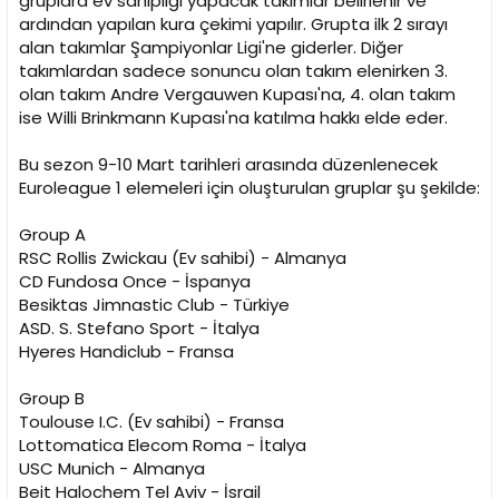
gruplara ev sahipliği yapacak takımlar belirlenir ve
ardından yapılan kura çekimi yapılır. Grupta ilk 2 sırayı
alan takımlar Şampiyonlar Ligi'ne giderler. Diğer
takımlardan sadece sonuncu olan takım elenirken 3.
olan takım Andre Vergauwen Kupası'na, 4. olan takım
ise Willi Brinkmann Kupası'na katılma hakkı elde eder.
Bu sezon 9-10 Mart tarihleri arasında düzenlenecek
Euroleague 1 elemeleri için oluşturulan gruplar şu şekilde:
Group A
RSC Rollis Zwickau (Ev sahibi) - Almanya
CD Fundosa Once - İspanya
Besiktas Jimnastic Club - Türkiye
ASD. S. Stefano Sport - İtalya
Hyeres Handiclub - Fransa
Group B
Toulouse I.C. (Ev sahibi) - Fransa
Lottomatica Elecom Roma - İtalya
USC Munich - Almanya
Beit Halochem Tel Aviv - İsrail