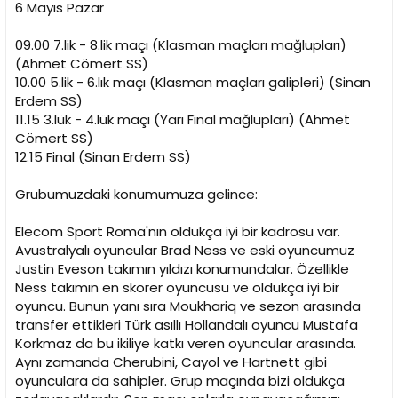
6 Mayıs Pazar
09.00 7.lik - 8.lik maçı (Klasman maçları mağlupları)
(Ahmet Cömert SS)
10.00 5.lik - 6.lık maçı (Klasman maçları galipleri) (Sinan
Erdem SS)
11.15 3.lük - 4.lük maçı (Yarı Final mağlupları) (Ahmet
Cömert SS)
12.15 Final (Sinan Erdem SS)
Grubumuzdaki konumumuza gelince:
Elecom Sport Roma'nın oldukça iyi bir kadrosu var.
Avustralyalı oyuncular Brad Ness ve eski oyuncumuz
Justin Eveson takımın yıldızı konumundalar. Özellikle
Ness takımın en skorer oyuncusu ve oldukça iyi bir
oyuncu. Bunun yanı sıra Moukhariq ve sezon arasında
transfer ettikleri Türk asıllı Hollandalı oyuncu Mustafa
Korkmaz da bu ikiliye katkı veren oyuncular arasında.
Aynı zamanda Cherubini, Cayol ve Hartnett gibi
oyunculara da sahipler. Grup maçında bizi oldukça