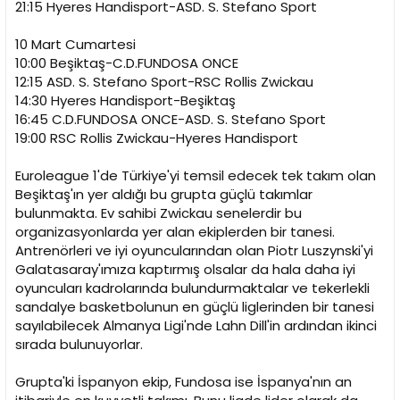
21:15 Hyeres Handisport-ASD. S. Stefano Sport
10 Mart Cumartesi
10:00 Beşiktaş-C.D.FUNDOSA ONCE
12:15 ASD. S. Stefano Sport-RSC Rollis Zwickau
14:30 Hyeres Handisport-Beşiktaş
16:45 C.D.FUNDOSA ONCE-ASD. S. Stefano Sport
19:00 RSC Rollis Zwickau-Hyeres Handisport
Euroleague 1'de Türkiye'yi temsil edecek tek takım olan
Beşiktaş'ın yer aldığı bu grupta güçlü takımlar
bulunmakta. Ev sahibi Zwickau senelerdir bu
organizasyonlarda yer alan ekiplerden bir tanesi.
Antrenörleri ve iyi oyuncularından olan Piotr Luszynski'yi
Galatasaray'ımıza kaptırmış olsalar da hala daha iyi
oyuncuları kadrolarında bulundurmaktalar ve tekerlekli
sandalye basketbolunun en güçlü liglerinden bir tanesi
sayılabilecek Almanya Ligi'nde Lahn Dill'in ardından ikinci
sırada bulunuyorlar.
Grupta'ki İspanyon ekip, Fundosa ise İspanya'nın an