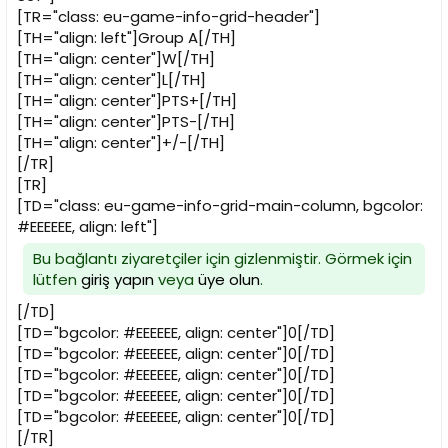
i
[TR="class: eu-game-info-grid-header"]
[TH="align: left"]Group A[/TH]
[TH="align: center"]W[/TH]
[TH="align: center"]L[/TH]
[TH="align: center"]PTS+[/TH]
[TH="align: center"]PTS-[/TH]
[TH="align: center"]+/-[/TH]
[/TR]
[TR]
[TD="class: eu-game-info-grid-main-column, bgcolor:
#EEEEEE, align: left"]
Bu bağlantı ziyaretçiler için gizlenmiştir. Görmek için
lütfen
giriş yapın
veya
üye olun
.
[/TD]
[TD="bgcolor: #EEEEEE, align: center"]0[/TD]
[TD="bgcolor: #EEEEEE, align: center"]0[/TD]
[TD="bgcolor: #EEEEEE, align: center"]0[/TD]
[TD="bgcolor: #EEEEEE, align: center"]0[/TD]
[TD="bgcolor: #EEEEEE, align: center"]0[/TD]
[/TR]