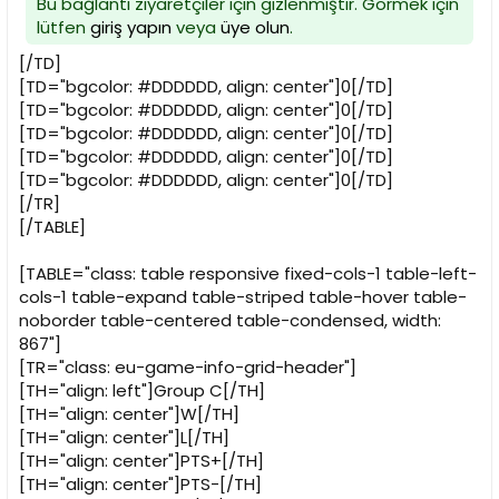
Bu bağlantı ziyaretçiler için gizlenmiştir. Görmek için
lütfen
giriş yapın
veya
üye olun
.
[/TD]
[TD="bgcolor: #DDDDDD, align: center"]0[/TD]
[TD="bgcolor: #DDDDDD, align: center"]0[/TD]
[TD="bgcolor: #DDDDDD, align: center"]0[/TD]
[TD="bgcolor: #DDDDDD, align: center"]0[/TD]
[TD="bgcolor: #DDDDDD, align: center"]0[/TD]
[/TR]
[/TABLE]
[TABLE="class: table responsive fixed-cols-1 table-left-
cols-1 table-expand table-striped table-hover table-
noborder table-centered table-condensed, width:
867"]
[TR="class: eu-game-info-grid-header"]
[TH="align: left"]Group C[/TH]
[TH="align: center"]W[/TH]
[TH="align: center"]L[/TH]
[TH="align: center"]PTS+[/TH]
[TH="align: center"]PTS-[/TH]