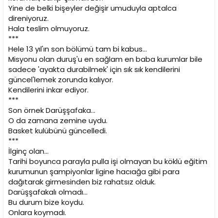
Yine de belki bişeyler değişir umuduyla aptalca
direniyoruz.
Hala teslim olmuyoruz.
***
Hele 13 yıl'ın son bölümü tam bi kabus...
Misyonu olan duruş'u en sağlam en baba kurumlar bile
sadece 'ayakta durabilmek' için sık sık kendilerini
güncel'lemek zorunda kalıyor.
Kendilerini inkar ediyor.
***
Son örnek Darüşşafaka...
O da zamana zemine uydu.
Basket kulübünü güncelledi.
***
İlginç olan...
Tarihi boyunca parayla pulla işi olmayan bu köklü eğitim
kurumunun şampiyonlar ligine hacıağa gibi para
dağıtarak girmesinden biz rahatsız olduk.
Darüşşafakalı olmadı...
Bu durum bize koydu.
Onlara koymadı.