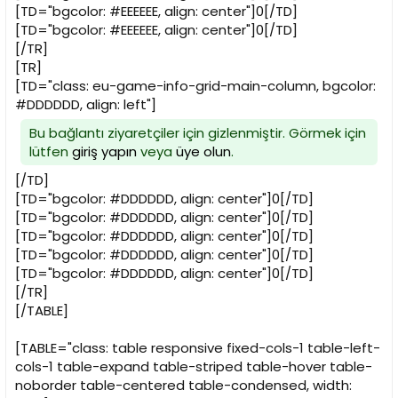
[TD="bgcolor: #EEEEEE, align: center"]0[/TD]
[TD="bgcolor: #EEEEEE, align: center"]0[/TD]
[/TR]
[TR]
[TD="class: eu-game-info-grid-main-column, bgcolor:
#DDDDDD, align: left"]
Bu bağlantı ziyaretçiler için gizlenmiştir. Görmek için
lütfen
giriş yapın
veya
üye olun
.
[/TD]
[TD="bgcolor: #DDDDDD, align: center"]0[/TD]
[TD="bgcolor: #DDDDDD, align: center"]0[/TD]
[TD="bgcolor: #DDDDDD, align: center"]0[/TD]
[TD="bgcolor: #DDDDDD, align: center"]0[/TD]
[TD="bgcolor: #DDDDDD, align: center"]0[/TD]
[/TR]
[/TABLE]
[TABLE="class: table responsive fixed-cols-1 table-left-
cols-1 table-expand table-striped table-hover table-
noborder table-centered table-condensed, width: