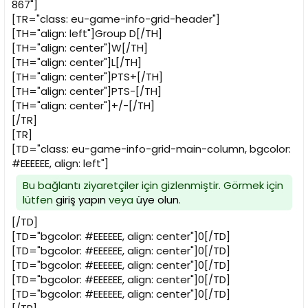
867"]
[TR="class: eu-game-info-grid-header"]
[TH="align: left"]Group D[/TH]
[TH="align: center"]W[/TH]
[TH="align: center"]L[/TH]
[TH="align: center"]PTS+[/TH]
[TH="align: center"]PTS-[/TH]
[TH="align: center"]+/-[/TH]
[/TR]
[TR]
[TD="class: eu-game-info-grid-main-column, bgcolor:
#EEEEEE, align: left"]
Bu bağlantı ziyaretçiler için gizlenmiştir. Görmek için
lütfen
giriş yapın
veya
üye olun
.
[/TD]
[TD="bgcolor: #EEEEEE, align: center"]0[/TD]
[TD="bgcolor: #EEEEEE, align: center"]0[/TD]
[TD="bgcolor: #EEEEEE, align: center"]0[/TD]
[TD="bgcolor: #EEEEEE, align: center"]0[/TD]
[TD="bgcolor: #EEEEEE, align: center"]0[/TD]