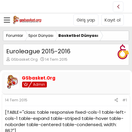
Giriş yap
Kayıt ol
Forumlar
Spor Dünyası
Basketbol Dünyası
Euroleague 2015-2016
K
B
GSbasket.Org
14 Tem 2015
o
a
n
ş
u
l
GSbasket.Org
y
a
Admin
u
n
B
g
a
ı
14 Tem 2015
#1
ş
ç
l
t
[TABLE="class: table responsive fixed-cols-1 table-left-
a
a
t
r
cols-1 table-expand table-striped table-hover table-
a
i
noborder table-centered table-condensed, width:
n
h
867"]