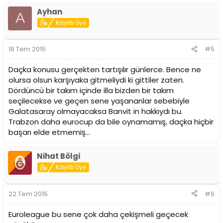
Ayhan
A
Kayıtlı Üye
18 Tem 2015
#5
Daçka konusu gerçekten tartışılır günlerce. Bence ne
olursa olsun karşıyaka gitmeliydi ki gittiler zaten.
Dördüncü bir takım içinde illa bizden bir takım
seçilecekse ve geçen sene yaşananlar sebebiyle
Galatasaray olmayacaksa Banvit in hakkıydı bu.
Trabzon daha eurocup da bile oynamamış, daçka hiçbir
başarı elde etmemiş...
Nihat Bölgi
Kayıtlı Üye
22 Tem 2015
#6
Euroleague bu sene çok daha çekişmeli geçecek