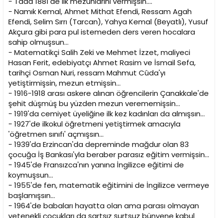
- Taaa 1881'de ilk mezunlarını vermişsin....
- Namık Kemal, Ahmet Mithat Efendi, Ressam Agah
Efendi, Selim Sırrı (Tarcan), Yahya Kemal (Beyatlı), Yusuf
Akçura gibi para pul istemeden ders veren hocalara
sahip olmuşsun...
- Matematikçi Salih Zeki ve Mehmet İzzet, maliyeci
Hasan Ferit, edebiyatçı Ahmet Rasim ve İsmail Sefa,
tarihçi Osman Nuri, ressam Mahmut Cûda'yı
yetiştirmişsin, mezun etmişsin...
- 1916-1918 arası askere alınan öğrencilerin Çanakkale'de
şehit düşmüş bu yüzden mezun verememişsin...
- 1919'da cemiyet üyeliğine ilk kez kadınları da almışsın...
- 1927'de ilkokul öğretmeni yetiştirmek amacıyla
'öğretmen sınıfı' açmışsın...
- 1939'da Erzincan'da depreminde mağdur olan 83
çocuğa İş Bankası'yla beraber parasız eğitim vermişsin...
- 1945'de Fransızca'nın yanına İngilizce eğitimi de
koymuşsun...
- 1955'de fen, matematik eğitimini de İngilizce vermeye
başlamışsın...
- 1964'de babaları hayatta olan ama parası olmayan
yetenekli çocukları da şartsız şurtsuz bünyene kabul