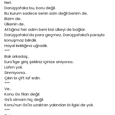
Net.
Darüşşafaka bu, boru değil.
Bu kurum sadece senin sizin değil benim de..
Bizim de..
Ülkenin de..
Attığınız her adım beni bizi ülkeyi de bağlar.
Darüşşafaka'da para geçmez, Darüşşafaka'lı parayla
konuşmaz bilirdik.
Hayal kırıklığına uğradık.
***
Bak arkadaş...
Euro'lige giriş şekliniz içinize siniyorsa..
Lafım yok.
Sinmiyorsa...
Çıkın bi çift laf edin.
***
Ve...
Konu Gs filan değil.
Gs'lı olmam hiç değil.
Konu'nun Gs'la uzaktan yakından bi ilgisi de yok.
***