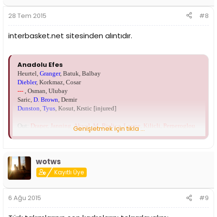
28 Tem 2015
#8
interbasket.net sitesinden alıntıdır.
Anadolu Efes
Heurtel,
Granger
, Batuk, Balbay
Diebler
, Korkmaz, Cosar
---
, Osman, Ulubay
Saric,
D. Brown
, Demir
Dunston
,
Tyus
, Kosut, Krstic [injured]
Out:
Draper
,
Janning
,
Akyol
,
M. Bjelica
,
Lasme
,
Kilicli
,
Perperoglou
Genişletmek için tıkla ...
Barcelona
wotws
Arroyo
, Satoransky
Ribas
, Oleson, Navarro
Kayıtlı Üye
Perperoglou
, Abrines, Eriksson
Doellman,
Samuels
,
Vezenkov
Tomic,
S. Lawal
,
Diagne
6 Ağu 2015
#9
Out:
Hezonja
,
Thomas
,
Huertas
,
Lampe
,
Pleiss
,
Nachbar