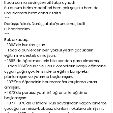
Koca camia sevinçten zil takıp oynadı.
Bu durum bizim model'leri hem çok şaşırttı hem de
umutlarımızı biraz daha azalttı.
***
Darüşşafaka'lı, Darüşşafaka'yı unutmuş belli.
Bi hatırlatalım...
***
Bak arkadaş...
- 1863'de kurulmuşsun...
- Taaa o dün'lerden beri yoksul yetim çocukların
eğitimine destek olmuşsun...
- 1865'de öğretmenlerin bile senden para almamış...
- Taaa 1868'de KIZ ve ERKEK örencilerin karışık eğitimine
uygun çağın çok ilerisinde bi eğitim kompleksi
planlamışsın ve yatırıma başlamışsın...
- 1872'de öğrencinin her masrafını karşılama kararı
almışsın...
- 1873'de parasız yatılı 54 öğrenci ile eğitime
başlamışsın...
- 1877-1878'de Osmanlı-Rus savaşından kaçan binlerce
çocuğun annesiz-babasız olanlarını okuluna almışsın...