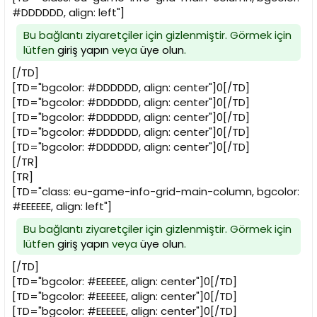
#DDDDDD, align: left"]
Bu bağlantı ziyaretçiler için gizlenmiştir. Görmek için
lütfen
giriş yapın
veya
üye olun
.
[/TD]
[TD="bgcolor: #DDDDDD, align: center"]0[/TD]
[TD="bgcolor: #DDDDDD, align: center"]0[/TD]
[TD="bgcolor: #DDDDDD, align: center"]0[/TD]
[TD="bgcolor: #DDDDDD, align: center"]0[/TD]
[TD="bgcolor: #DDDDDD, align: center"]0[/TD]
[/TR]
[TR]
[TD="class: eu-game-info-grid-main-column, bgcolor:
#EEEEEE, align: left"]
Bu bağlantı ziyaretçiler için gizlenmiştir. Görmek için
lütfen
giriş yapın
veya
üye olun
.
[/TD]
[TD="bgcolor: #EEEEEE, align: center"]0[/TD]
[TD="bgcolor: #EEEEEE, align: center"]0[/TD]
[TD="bgcolor: #EEEEEE, align: center"]0[/TD]