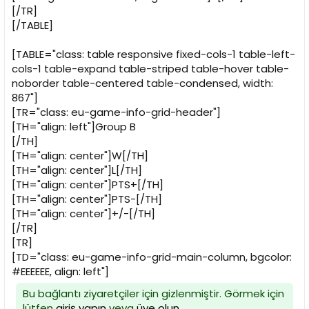
[/TR]
[/TABLE]
[TABLE="class: table responsive fixed-cols-1 table-left-
cols-1 table-expand table-striped table-hover table-
noborder table-centered table-condensed, width:
867"]
[TR="class: eu-game-info-grid-header"]
[TH="align: left"]Group B
[/TH]
[TH="align: center"]W[/TH]
[TH="align: center"]L[/TH]
[TH="align: center"]PTS+[/TH]
[TH="align: center"]PTS-[/TH]
[TH="align: center"]+/-[/TH]
[/TR]
[TR]
[TD="class: eu-game-info-grid-main-column, bgcolor:
#EEEEEE, align: left"]
Bu bağlantı ziyaretçiler için gizlenmiştir. Görmek için
lütfen
giriş yapın
veya
üye olun
.