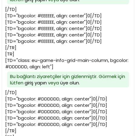
[/TD]
[TD="bgcolor: #EEEEEE, align: center"]0[/TD]
[TD="bgcolor: #EEEEEE, align: center"]0[/TD]
[TD="bgcolor: #EEEEEE, align: center"]0[/TD]
[TD="bgcolor: #EEEEEE, align: center"]0[/TD]
[TD="bgcolor: #EEEEEE, align: center"]0[/TD]
[/TR]
[TR]
[TD="class: eu-game-info-grid-main-column, bgcolor:
#DDDDDD, align: left"]
Bu bağlantı ziyaretçiler için gizlenmiştir. Görmek için
lütfen
giriş yapın
veya
üye olun
.
[/TD]
[TD="bgcolor: #DDDDDD, align: center"]0[/TD]
[TD="bgcolor: #DDDDDD, align: center"]0[/TD]
[TD="bgcolor: #DDDDDD, align: center"]0[/TD]
[TD="bgcolor: #DDDDDD, align: center"]0[/TD]
[TD="bgcolor: #DDDDDD, align: center"]0[/TD]
[/TR]