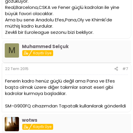
gözüküyor.
Real,Barcelona,CSKA ve Fener güçlü kadroları ile yine
büyük favori olacaklar.
Ama bu sene Anadolu Efes,Pana,Oly ve Khimki'de
müthiş kadro kurdular.
Zevkli bir Euroleague sezonu bizi bekliyor.
Muhammed Selçuk
M
Kayıtlı Üye
22 Tem 2015
#7
Fenerin kadro henüz güçlü değil ama Pana ve Efes
başta olmak üzere diğer takımlar sanat eseri gibi
kadrolar kurmaya başladılar.
SM-G900FQ cihazımdan Tapatalk kullanılarak gönderildi
wotws
Kayıtlı Üye