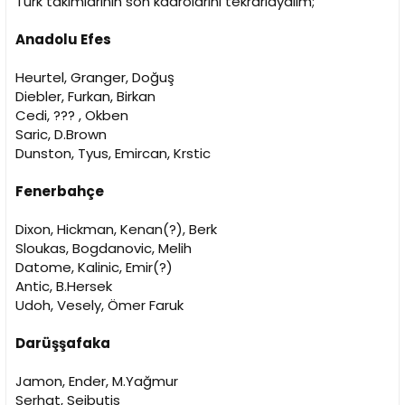
Türk takımlarının son kadrolarını tekrarlayalım;
Anadolu Efes
Bayern Munich
Renfroe
, Micic
Djedovic, Gavel
Heurtel, Granger, Doğuş
Taylor, Zipser
Diebler, Furkan, Birkan
Savanovic,
Thompson
,
Kleber
Cedi, ??? , Okben
Bryant,
Seiferth
, Mayr
Saric, D.Brown
Dunston, Tyus, Emircan, Krstic
Out:
Staiger
,
Idbihi
,
Benzing
,
Jagla
,
Stimac
Question Marks: Schaffartzik
Fenerbahçe
Brose Baskets Bamberg
Dixon, Hickman, Kenan(?), Berk
Wanamaker, Strelnieks
Sloukas, Bogdanovic, Melih
Zisis
,
Staiger
, Tadda,
Muller
Datome, Kalinic, Emir(?)
Miller,
Heckmann
Antic, B.Hersek
Melli
, Harris, Theis
Olaseni
,
Idbihi
Udoh, Vesely, Ömer Faruk
Darüşşafaka
Cedevita Zagreb
Gordic, Katic
Jamon, Ender, M.Yağmur
Pilepic, Babic
Serhat, Seibutis
Tomas, Mazalin, Vucic