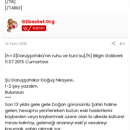
[/TR]
[/TABLE]
GSbasket.Org
Admin
14 Tem 2015
#2
[h=3]Darüşşafaka'nın ruhu ve Euro'su[/h] Bilgin Gökberk
11.07.2015 Cumartesi
ŞU Darüşşafaka-Doğuş hikayesi...
1-2 şey yazalım.
Bulunsun.
***
Son 13 yılda gele gele Doğan görünümlü Şahin haline
gelen, hesapta yeni'lenirken bütün eski hasletlerini
kaybeden veya kaybetmek üzere olan bi ülkede kültürel
mirası kalıntıyı, geleneği ananeyi eski'yi vesaireyi
korumak, sahip çıkmak zor.