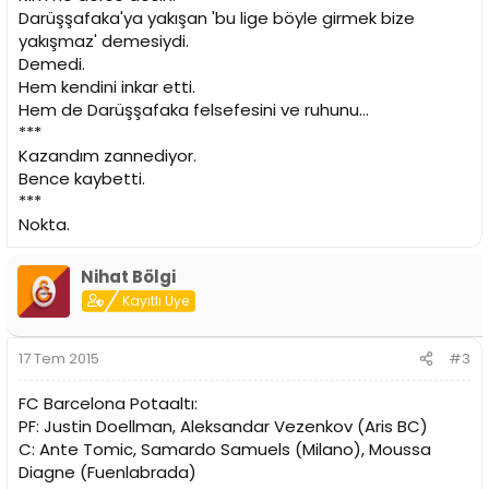
Darüşşafaka'ya yakışan 'bu lige böyle girmek bize
yakışmaz' demesiydi.
Demedi.
Hem kendini inkar etti.
Hem de Darüşşafaka felsefesini ve ruhunu...
***
Kazandım zannediyor.
Bence kaybetti.
***
Nokta.
Nihat Bölgi
Kayıtlı Üye
17 Tem 2015
#3
FC Barcelona Potaaltı:
PF: Justin Doellman, Aleksandar Vezenkov (Aris BC)
C: Ante Tomic, Samardo Samuels (Milano), Moussa
Diagne (Fuenlabrada)