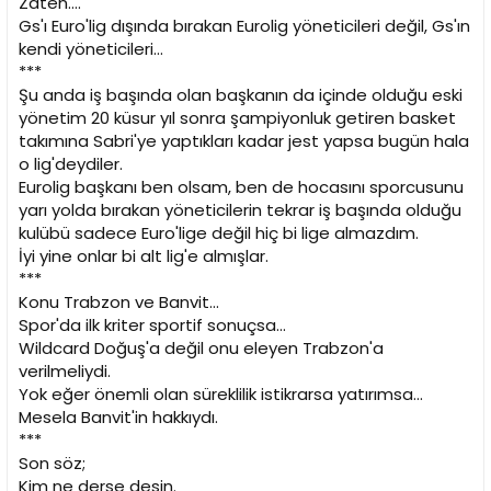
Zaten....
Gs'ı Euro'lig dışında bırakan Eurolig yöneticileri değil, Gs'ın
kendi yöneticileri...
***
Şu anda iş başında olan başkanın da içinde olduğu eski
yönetim 20 küsur yıl sonra şampiyonluk getiren basket
takımına Sabri'ye yaptıkları kadar jest yapsa bugün hala
o lig'deydiler.
Eurolig başkanı ben olsam, ben de hocasını sporcusunu
yarı yolda bırakan yöneticilerin tekrar iş başında olduğu
kulübü sadece Euro'lige değil hiç bi lige almazdım.
İyi yine onlar bi alt lig'e almışlar.
***
Konu Trabzon ve Banvit...
Spor'da ilk kriter sportif sonuçsa...
Wildcard Doğuş'a değil onu eleyen Trabzon'a
verilmeliydi.
Yok eğer önemli olan süreklilik istikrarsa yatırımsa...
Mesela Banvit'in hakkıydı.
***
Son söz;
Kim ne derse desin.