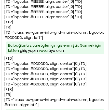
[TD="bgcolor: #EEEEEE, align: center"]0[/TD]
[TD="bgcolor: #EEEEEE, align: center"]0[/TD]
[TD="bgcolor: #EEEEEE, align: center"]0[/TD]
[TD="bgcolor: #EEEEEE, align: center"]0[/TD]
[/TR]
[TR]
[TD="class: eu-game-info-grid-main-column, bgcolor:
#DDDDDD, align: left"]
Bu bağlantı ziyaretçiler için gizlenmiştir. Görmek için
lütfen
giriş yapın
veya
üye olun
.
[/TD]
[TD="bgcolor: #DDDDDD, align: center"]0[/TD]
[TD="bgcolor: #DDDDDD, align: center"]0[/TD]
[TD="bgcolor: #DDDDDD, align: center"]0[/TD]
[TD="bgcolor: #DDDDDD, align: center"]0[/TD]
[TD="bgcolor: #DDDDDD, align: center"]0[/TD]
[/TR]
[TR]
[TD="class: eu-game-info-grid-main-column, bgcolor:
#EEEEEE, align: left"]