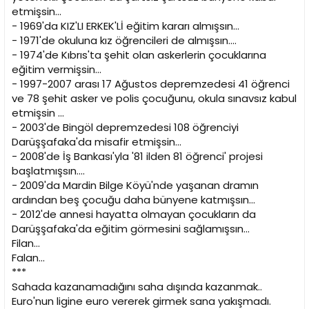
etmişsin...
- 1969'da KIZ'LI ERKEK'Lİ eğitim kararı almışsın...
- 1971'de okuluna kız öğrencileri de almışsın....
- 1974'de Kıbrıs'ta şehit olan askerlerin çocuklarına
eğitim vermişsin...
- 1997-2007 arası 17 Ağustos depremzedesi 41 öğrenci
ve 78 şehit asker ve polis çocuğunu, okula sınavsız kabul
etmişsin ...
- 2003'de Bingöl depremzedesi 108 öğrenciyi
Darüşşafaka'da misafir etmişsin...
- 2008'de İş Bankası'yla '81 ilden 81 öğrenci' projesi
başlatmışsın....
- 2009'da Mardin Bilge Köyü'nde yaşanan dramın
ardından beş çocuğu daha bünyene katmışsın...
- 2012'de annesi hayatta olmayan çocukların da
Darüşşafaka'da eğitim görmesini sağlamışsın...
Filan...
Falan...
***
Sahada kazanamadığını saha dışında kazanmak..
Euro'nun ligine euro vererek girmek sana yakışmadı.