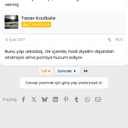
vermiş.
Taner Kızılkale
Kayıtlı Üye
10 Şub 2017
#20
Bunu yap arkadaş...Gir içeride, hadi diyelim dışarıdan
atamıyor ama potaya hücum ediyor.
Son
1 of 4
Sonraki
Cevap yazmak için giriş yap yada kayıt ol.
Facebook
X (Twitter)
Bluesky
LinkedIn
Pinterest
Tumblr
WhatsApp
E-posta
Paylaş: