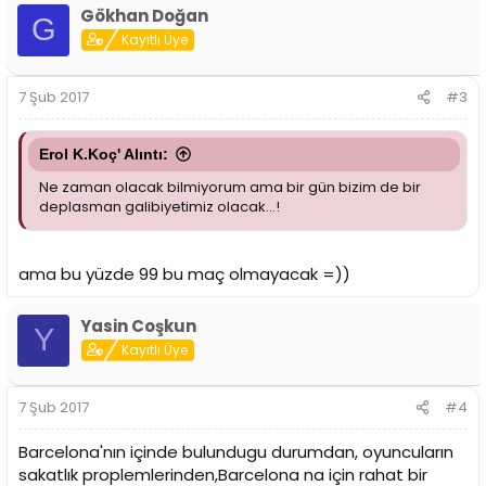
Gökhan Doğan
G
Kayıtlı Üye
7 Şub 2017
#3
Erol K.Koç' Alıntı:
Ne zaman olacak bilmiyorum ama bir gün bizim de bir
deplasman galibiyetimiz olacak...!
ama bu yüzde 99 bu maç olmayacak =))
Yasin Coşkun
Y
Kayıtlı Üye
7 Şub 2017
#4
Barcelona'nın içinde bulundugu durumdan, oyuncuların
sakatlık proplemlerinden,Barcelona na için rahat bir