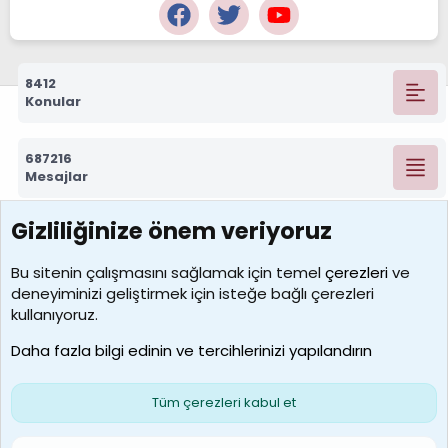
8412
Konular
687216
Mesajlar
Gizliliğinize önem veriyoruz
7388
Kullanıcılar
Bu sitenin çalışmasını sağlamak için temel
çerezleri
ve
deneyiminizi geliştirmek için isteğe bağlı çerezleri
borabekirogluu
kullanıyoruz.
Son üye
Daha fazla bilgi edinin ve tercihlerinizi yapılandırın
Bize ulaşın
Şartlar ve kurallar
Gizlilik politikası
Çerezler
Yardım
Ana sayfa
R
Tüm çerezleri kabul et
S
S
Galatasaray Basketbol | GS Basket Taraftar Platformu