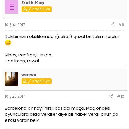
Erol K.Koç
E
Kayıtlı Üye
10 Şub 2017
#9
Rakibimizin eksiklerinden(sakat) güzel bir takım kurulur
Ribas, Renfroe,Oleson
Doellman, Lawal
wotws
Kayıtlı Üye
10 Şub 2017
#10
Barcelona bir hayli hırslı başladı maça. Maç öncesi
oyunculara ceza verdiler diye bir haber verdi, onun da
etkisi vardır belki.