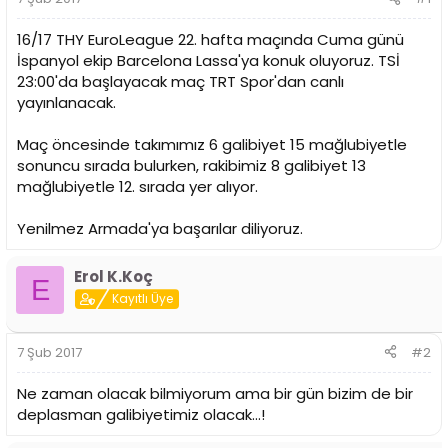
a
a
t
r
a
i
16/17 THY EuroLeague 22. hafta maçında Cuma günü
n
h
İspanyol ekip Barcelona Lassa'ya konuk oluyoruz. TSİ
i
23:00'da başlayacak maç TRT Spor'dan canlı
yayınlanacak.
Maç öncesinde takımımız 6 galibiyet 15 mağlubiyetle
sonuncu sırada bulurken, rakibimiz 8 galibiyet 13
mağlubiyetle 12. sırada yer alıyor.
Yenilmez Armada'ya başarılar diliyoruz.
Erol K.Koç
E
Kayıtlı Üye
7 Şub 2017
#2
Ne zaman olacak bilmiyorum ama bir gün bizim de bir
deplasman galibiyetimiz olacak...!