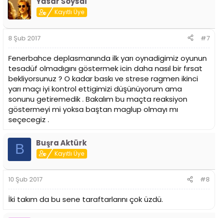
Yasar Soysal
Kayıtlı Üye
8 Şub 2017
#7
Fenerbahce deplasmanında ilk yarı oynadigimiz oyunun
tesadüf olmadıgını göstermek icin daha nasıl bir fırsat
bekliyorsunuz ? O kadar baskı ve strese ragmen ikinci
yarı maçı iyi kontrol ettigimizi düşünüyorum ama
sonunu getiremedik . Bakalım bu maçta reaksiyon
göstermeyi mi yoksa baştan maglup olmayı mı
seçecegiz .
Buşra Aktürk
B
Kayıtlı Üye
10 Şub 2017
#8
İki takım da bu sene taraftarlarını çok üzdü.