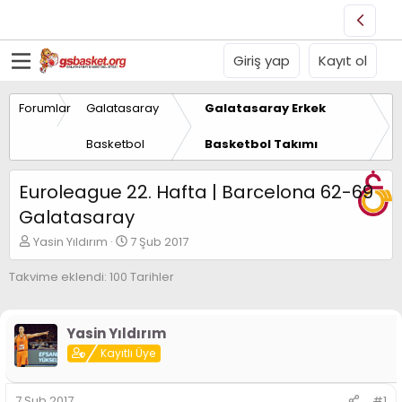
Giriş yap
Kayıt ol
Forumlar
Galatasaray
Galatasaray Erkek
Basketbol
Basketbol Takımı
Euroleague 22. Hafta | Barcelona 62-69
Galatasaray
K
B
Yasin Yıldırım
7 Şub 2017
o
a
n
ş
Takvime eklendi: 100 Tarihler
u
l
y
a
u
n
Yasin Yıldırım
B
g
a
Kayıtlı Üye
ı
ş
ç
l
t
7 Şub 2017
#1