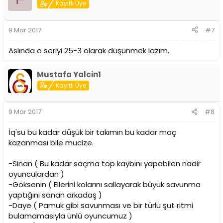
Kayıtlı Üye
9 Mar 2017
#7
Aslında o seriyi 25-3 olarak düşünmek lazım.
Mustafa Yalcin1
Kayıtlı Üye
9 Mar 2017
#8
İq'su bu kadar düşük bir takımın bu kadar maç
kazanması bile mucize.
-Sinan ( Bu kadar saçma top kaybını yapabilen nadir
oyunculardan )
-Göksenin ( Ellerini kolarını sallayarak büyük savunma
yaptığını sanan arkadaş )
-Daye ( Pamuk gibi savunması ve bir türlü şut ritmi
bulamamasıyla ünlü oyuncumuz )