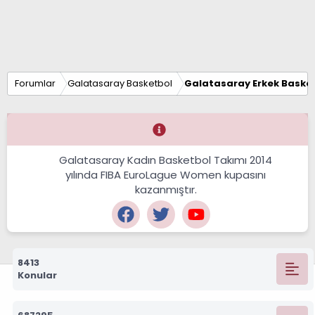
Forumlar
Galatasaray Basketbol
Galatasaray Erkek Basket
Galatasaray Kadın Basketbol Takımı 2014
yılında FIBA EuroLague Women kupasını
kazanmıştır.
8413
Konular