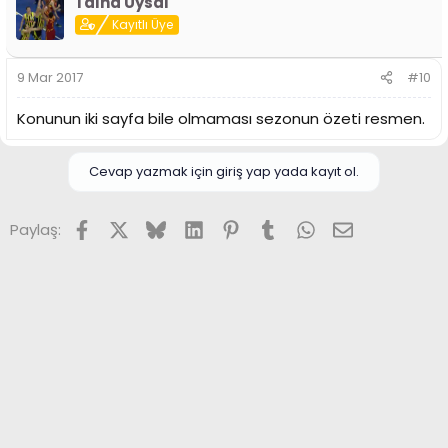
Talha Uysal
Kayıtlı Üye
9 Mar 2017
#10
Konunun iki sayfa bile olmaması sezonun özeti resmen.
Cevap yazmak için giriş yap yada kayıt ol.
Facebook
X (Twitter)
Bluesky
LinkedIn
Pinterest
Tumblr
WhatsApp
E-posta
Paylaş: