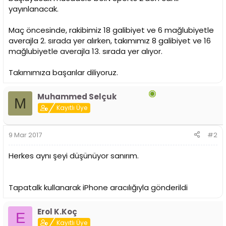
n
h
yayınlanacak.
i
Maç öncesinde, rakibimiz 18 galibiyet ve 6 mağlubiyetle
averajla 2. sırada yer alırken, takımımız 8 galibiyet ve 16
mağlubiyetle averajla 13. sırada yer alıyor.
Takımımıza başarılar diliyoruz.
Muhammed Selçuk
M
Kayıtlı Üye
9 Mar 2017
#2
Herkes aynı şeyi düşünüyor sanırım.
Tapatalk kullanarak iPhone aracılığıyla gönderildi
Erol K.Koç
E
Kayıtlı Üye