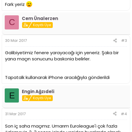
Fark yeriz
Cem Ünalerzen
C
Kayıtlı Üye
30 Mar 2017
#3
Galibiyetimiz fenere yarayacağı için yeneriz. Şaka bir
yana maçın sonucunu baskonia belirler.
Tapatalk kullanarak iPhone aracılığıyla gönderildi
Engin Ağzıdeli
E
Kayıtlı Üye
31 Mar 2017
#4
Son iç saha maçımız. Umarım Euroleague'i çok fazla