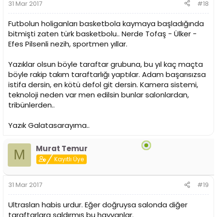
31 Mar 2017
#18
Futbolun holiganları basketbola kaymaya başladığında
bitmişti zaten türk basketbolu.. Nerde Tofaş - Ülker -
Efes Pilsenli nezih, sportmen yıllar.
Yazıklar olsun böyle taraftar grubuna, bu yıl kaç maçta
böyle rakip takım taraftarlığı yaptılar. Adam başarısızsa
istifa dersin, en kötü defol git dersin. Kamera sistemi,
teknoloji neden var men edilsin bunlar salonlardan,
tribünlerden..
Yazık Galatasarayıma..
Murat Temur
M
Kayıtlı Üye
31 Mar 2017
#19
Ultraslan habis urdur. Eğer doğruysa salonda diğer
taraftarlara saldırmış bu hayvanlar.