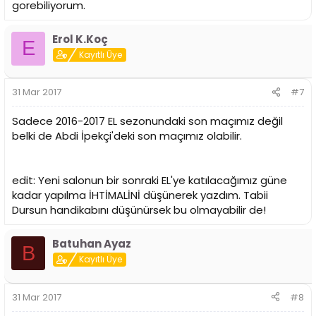
gorebiliyorum.
Erol K.Koç
E
Kayıtlı Üye
31 Mar 2017
#7
Sadece 2016-2017 EL sezonundaki son maçımız değil
belki de Abdi İpekçi'deki son maçımız olabilir.
edit: Yeni salonun bir sonraki EL'ye katılacağımız güne
kadar yapılma İHTİMALİNİ düşünerek yazdım. Tabii
Dursun handikabını düşünürsek bu olmayabilir de!
Batuhan Ayaz
B
Kayıtlı Üye
31 Mar 2017
#8