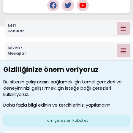
8411
Konular
687207
Mesajlar
Gizliliğinize önem veriyoruz
7388
Kullanıcılar
Bu sitenin çalışmasını sağlamak için temel
çerezleri
ve
deneyiminizi geliştirmek için isteğe bağlı çerezleri
borabekirogluu
kullanıyoruz.
Son üye
Daha fazla bilgi edinin ve tercihlerinizi yapılandırın
Bize ulaşın
Şartlar ve kurallar
Gizlilik politikası
Çerezler
Yardım
Ana sayfa
R
Tüm çerezleri kabul et
S
S
Galatasaray Basketbol | GS Basket Taraftar Platformu