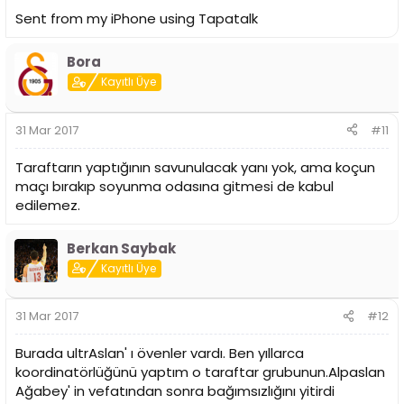
Sent from my iPhone using Tapatalk
Bora
Kayıtlı Üye
31 Mar 2017
#11
Taraftarın yaptığının savunulacak yanı yok, ama koçun
maçı bırakıp soyunma odasına gitmesi de kabul
edilemez.
Berkan Saybak
Kayıtlı Üye
31 Mar 2017
#12
Burada ultrAslan' ı övenler vardı. Ben yıllarca
koordinatörlüğünü yaptım o taraftar grubunun.Alpaslan
Ağabey' in vefatından sonra bağımsızlığını yitirdi