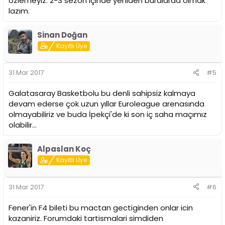
özlemeyiz. 2-3 sezon içinde yeniden buralarda olmak
lazım.
Sinan Doğan
Kayıtlı Üye
31 Mar 2017
#5
Galatasaray Basketbolu bu denli sahipsiz kalmaya
devam ederse çok uzun yıllar Euroleague arenasında
olmayabiliriz ve buda İpekçi'de ki son iç saha maçımız
olabilir...
Alpaslan Koç
Kayıtlı Üye
31 Mar 2017
#6
Fener'in F4 bileti bu mactan gectiginden onlar icin
kazaniriz. Forumdaki tartismalari simdiden