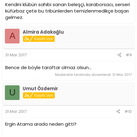
Kendini klübün sahibi sanan beleşçi, karaborsacı, serseri
küfürbaz çete bu tribünlerden temizlenmedikçe başarı
gelmez.
Almira Adakoğlu
A
Kayıtlı Üye
31 Mar 2017
#9
Bence de böyle taraftar olmaz olsun...
Moderatör tarafında düzenlendi:
31 Mar 2017
Umut Özdemir
U
Kayıtlı Üye
31 Mar 2017
#10
Ergin Atama arada neden gitti?