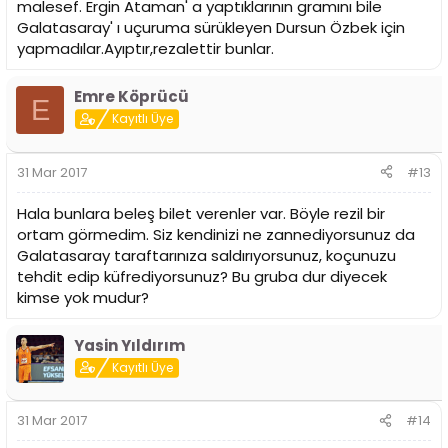
malesef. Ergin Ataman' a yaptıklarının gramını bile
Galatasaray' ı uçuruma sürükleyen Dursun Özbek için
yapmadılar.Ayıptır,rezalettir bunlar.
Emre Köprücü
E
Kayıtlı Üye
31 Mar 2017
#13
Hala bunlara beleş bilet verenler var. Böyle rezil bir
ortam görmedim. Siz kendinizi ne zannediyorsunuz da
Galatasaray taraftarınıza saldırıyorsunuz, koçunuzu
tehdit edip küfrediyorsunuz? Bu gruba dur diyecek
kimse yok mudur?
Yasin Yıldırım
Kayıtlı Üye
31 Mar 2017
#14