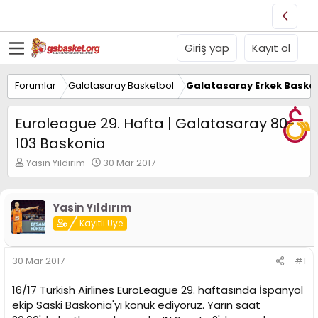
Giriş yap
Kayıt ol
Forumlar
Galatasaray Basketbol
Galatasaray Erkek Basket
Euroleague 29. Hafta | Galatasaray 80-
103 Baskonia
K
B
Yasin Yıldırım
30 Mar 2017
o
a
n
ş
u
l
Yasin Yıldırım
y
a
Kayıtlı Üye
u
n
B
g
a
ı
30 Mar 2017
#1
ş
ç
l
t
16/17 Turkish Airlines EuroLeague 29. haftasında İspanyol
a
a
t
r
ekip Saski Baskonia'yı konuk ediyoruz. Yarın saat
a
i