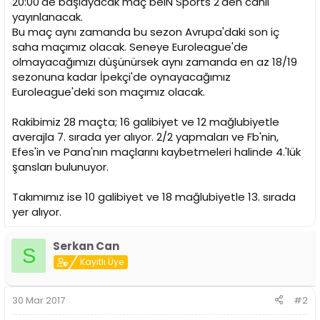
20:00'de başlayacak maç beIN Sports 2'den canlı
n
h
yayınlanacak.
i
Bu maç aynı zamanda bu sezon Avrupa'daki son iç
saha maçımız olacak. Seneye Euroleague'de
olmayacağımızı düşünürsek aynı zamanda en az 18/19
sezonuna kadar İpekçi'de oynayacağımız
Euroleague'deki son maçımız olacak.
Rakibimiz 28 maçta; 16 galibiyet ve 12 mağlubiyetle
averajla 7. sırada yer alıyor. 2/2 yapmaları ve Fb'nin,
Efes'in ve Pana'nın maçlarını kaybetmeleri halinde 4.'lük
şansları bulunuyor.
Takımımız ise 10 galibiyet ve 18 mağlubiyetle 13. sırada
yer alıyor.
Serkan Can
S
Kayıtlı Üye
30 Mar 2017
#2