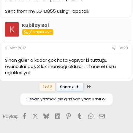
Sent from my LG-D855 using Tapatalk
Kubilay Bal
K
Kayıtlı Üye
31 Mar 2017
#20
Sinan güler o kadar çok hata yapıyor ki tuttuğu
oyuncular boş 3 lük manyağı oldular . 1 tane el üstü
üçlükleri yok
Son
1 of 2
Sonraki
Cevap yazmak için giriş yap yada kayıt ol.
Facebook
X (Twitter)
Bluesky
LinkedIn
Pinterest
Tumblr
WhatsApp
E-posta
Paylaş: