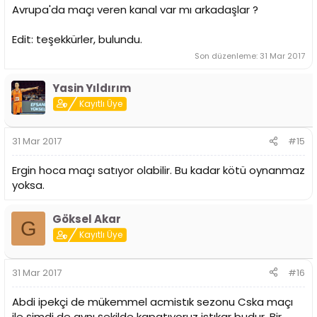
Avrupa'da maçı veren kanal var mı arkadaşlar ?
Edit: teşekkürler, bulundu.
Son düzenleme:
31 Mar 2017
Yasin Yıldırım
Kayıtlı Üye
31 Mar 2017
#15
Ergin hoca maçı satıyor olabilir. Bu kadar kötü oynanmaz
yoksa.
Göksel Akar
G
Kayıtlı Üye
31 Mar 2017
#16
Abdi ipekçi de mükemmel acmistık sezonu Cska maçı
ile şimdi de aynı şekilde kapatıyoruz istıkar budur .Bir