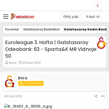
Giriş yap
Kayıt ol
Forumlar
Galatasaray Basketbol
Galatasaray Kadın Baske
Euroleague 3. Hafta | Galatasaray
Odeabank: 63 - Sparta&K MR Vidnoje:
50
K
B
Bora
20 Kas 2013
o
a
n
ş
u
l
Bora
y
a
Kayıtlı Üye
u
n
B
g
a
ı
20 Kas 2013
#1
ş
ç
l
t
a
a