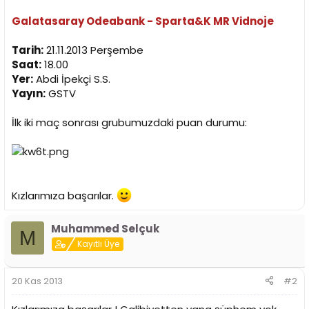
t
r
a
i
Galatasaray Odeabank - Sparta&K MR Vidnoje
n
h
i
Tarih:
21.11.2013 Perşembe
Saat:
18.00
Yer:
Abdi İpekçi S.S.
Yayın:
GSTV
İlk iki maç sonrası grubumuzdaki puan durumu:
Kızlarımıza başarılar.
Muhammed Selçuk
M
Kayıtlı Üye
20 Kas 2013
#2