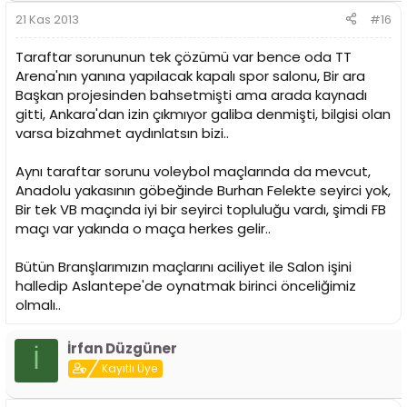
21 Kas 2013
#16
Taraftar sorununun tek çözümü var bence oda TT
Arena'nın yanına yapılacak kapalı spor salonu, Bir ara
Başkan projesinden bahsetmişti ama arada kaynadı
gitti, Ankara'dan izin çıkmıyor galiba denmişti, bilgisi olan
varsa bizahmet aydınlatsın bizi..
Aynı taraftar sorunu voleybol maçlarında da mevcut,
Anadolu yakasının göbeğinde Burhan Felekte seyirci yok,
Bir tek VB maçında iyi bir seyirci topluluğu vardı, şimdi FB
maçı var yakında o maça herkes gelir..
Bütün Branşlarımızın maçlarını aciliyet ile Salon işini
halledip Aslantepe'de oynatmak birinci önceliğimiz
olmalı..
İrfan Düzgüner
İ
Kayıtlı Üye