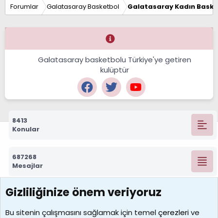
Forumlar
Galatasaray Basketbol
Galatasaray Kadın Baske
Galatasaray basketbolu Türkiye'ye getiren
kulüptür
8413
Konular
687268
Mesajlar
Gizliliğinize önem veriyoruz
7388
Kullanıcılar
Bu sitenin çalışmasını sağlamak için temel
çerezleri
ve