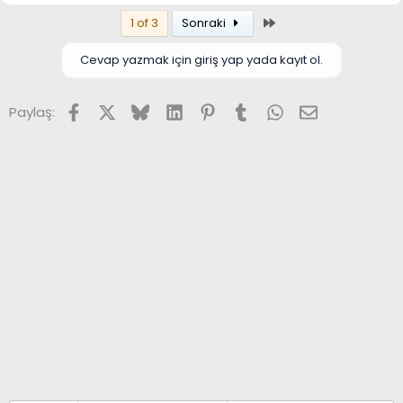
Son
1 of 3
Sonraki
Cevap yazmak için giriş yap yada kayıt ol.
Facebook
X (Twitter)
Bluesky
LinkedIn
Pinterest
Tumblr
WhatsApp
E-posta
Paylaş: