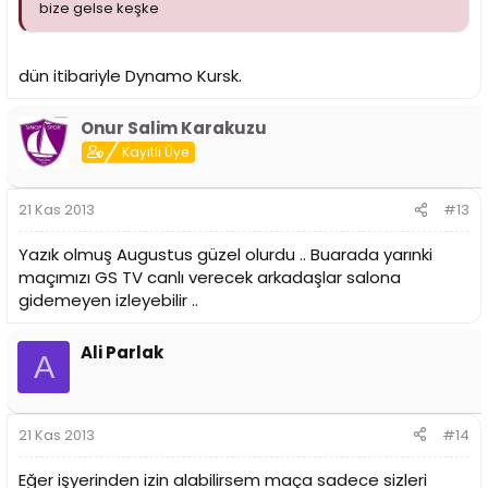
bize gelse keşke
dün itibariyle Dynamo Kursk.
Onur Salim Karakuzu
Kayıtlı Üye
21 Kas 2013
#13
Yazık olmuş Augustus güzel olurdu .. Buarada yarınki
maçımızı GS TV canlı verecek arkadaşlar salona
gidemeyen izleyebilir ..
Ali Parlak
A
21 Kas 2013
#14
Eğer işyerinden izin alabilirsem maça sadece sizleri