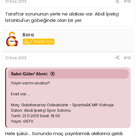
21 Kas 2013
#18
Taraftar sorununun yerle ne alakası var. Abdi İpekçi
İstanbul'un göbeğinde olan bir yer.
Bora
Kayıtlı Üye
21 Kas 2013
#19
Sabri Güler' Alıntı:
Yayin varmı acaba?
Evet var....
Maç: Galatasaray Odeabank - Sparta&K MR Vidnoje
Salon: Abdi İpekçi Spor Salonu
Tarih: 21.11.2013 Saat: 18.00
Yayın: GSTV
Hele şükür... Sonunda maç yayınlamak akıllarına geldi.