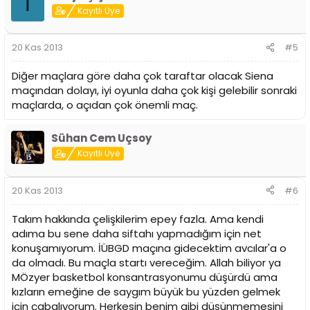
T
Kayıtlı Üye
20 Kas 2013
#5
Diğer maçlara göre daha çok taraftar olacak Siena
maçından dolayı, iyi oyunla daha çok kişi gelebilir sonraki
maçlarda, o açıdan çok önemli maç.
Sühan Cem Uçsoy
Kayıtlı Üye
20 Kas 2013
#6
Takım hakkında çelişkilerim epey fazla. Ama kendi
adıma bu sene daha siftahı yapmadığım için net
konuşamıyorum. İÜBGD maçına gidecektim avcılar'a o
da olmadı. Bu maçla startı vereceğim. Allah biliyor ya
MÖzyer basketbol konsantrasyonumu düşürdü ama
kızların emeğine de saygım büyük bu yüzden gelmek
için çabalıyorum. Herkesin benim gibi düşünmemesini