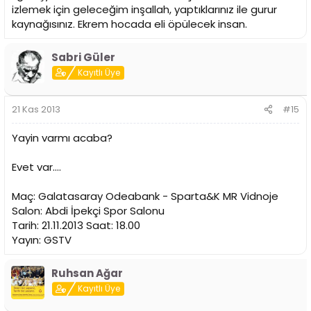
izlemek için geleceğim inşallah, yaptıklarınız ile gurur
kaynağısınız. Ekrem hocada eli öpülecek insan.
Sabri Güler
Kayıtlı Üye
21 Kas 2013
#15
Yayin varmı acaba?
Evet var....
Maç: Galatasaray Odeabank - Sparta&K MR Vidnoje
Salon: Abdi İpekçi Spor Salonu
Tarih: 21.11.2013 Saat: 18.00
Yayın: GSTV
Ruhsan Ağar
Kayıtlı Üye