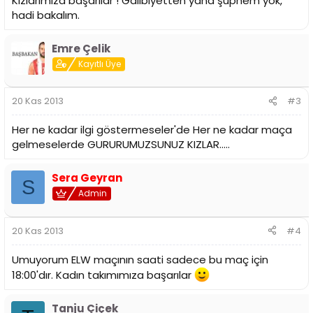
Kızlarımıza başarılar ! Galibiyetten yana şüphem yok,
hadi bakalım.
Emre Çelik
Kayıtlı Üye
20 Kas 2013
#3
Her ne kadar ilgi göstermeseler'de Her ne kadar maça
gelmeselerde GURURUMUZSUNUZ KIZLAR.....
Sera Geyran
S
Admin
20 Kas 2013
#4
Umuyorum ELW maçının saati sadece bu maç için
18:00'dır. Kadın takımımıza başarılar
Tanju Çiçek