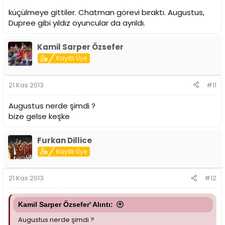
küçülmeye gittiler. Chatman görevi bıraktı. Augustus,
Dupree gibi yıldız oyuncular da ayrıldı.
Kamil Sarper Özsefer
Kayıtlı Üye
21 Kas 2013
#11
Augustus nerde şimdi ?
bize gelse keşke
Furkan Dillice
Kayıtlı Üye
21 Kas 2013
#12
Kamil Sarper Özsefer' Alıntı:
Augustus nerde şimdi ?