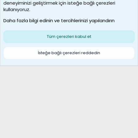
deneyiminizi geliştirmek için isteğe bağlı çerezleri
borabekirogluu
kullanıyoruz.
Son üye
Daha fazla bilgi edinin ve tercihlerinizi yapılandırın
Bize ulaşın
Şartlar ve kurallar
Gizlilik politikası
Çerezler
Yardım
Ana sayfa
R
Tüm çerezleri kabul et
S
S
Galatasaray Basketbol | GS Basket Taraftar Platformu
İsteğe bağlı çerezleri reddedin
®
Community platform by XenForo
© 2010-2026 XenForo Ltd.
XenForo Türkçe 🇹🇷 Destek Forumu –
XenWp.Com