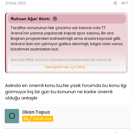
21 Kas 2013
#17
Ruhsan Ağar' Alıntı:
Taraftar sorununun tek çözümü var bence oda TT
Arena'nın yanına yapılacak kapalı spor salonu, Bir ara
Başkan projesinden bahsetmişti ama arada kaynadı gitti,
Ankara'dan izin çıkmıyor galiba denmişti, bilgisi olan varsa
bizahmet aydınlatsın bizi..
Aynı taraftar sorunu voleybol maçlarında da mevcut,
Anadolu yakasının göbeğinde Burhan Felekte seyirci yok,
Genişletmek için tıkla ...
Bir tek VB maçında iyi bir seyirci topluluğu vardı, şimdi FB
maçı var yakında o maça herkes gelir..
Aslında en önemli konu bu.Ne yazık forumda bu konu ilgi
Bütün Branşlarımızın maçlarını aciliyet ile Salon işini
görmuyor.İnş bir gün bu konunun ne kadar önemli
halledip Aslantepe'de oynatmak birinci önceliğimiz
olmalı..
olduğu anlaşılır.
Okan Topuz
O
Kayıtlı Üye