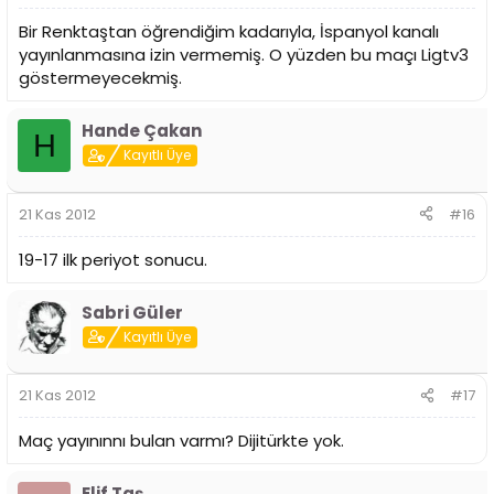
Bir Renktaştan öğrendiğim kadarıyla, İspanyol kanalı
yayınlanmasına izin vermemiş. O yüzden bu maçı Ligtv3
göstermeyecekmiş.
Hande Çakan
H
Kayıtlı Üye
21 Kas 2012
#16
19-17 ilk periyot sonucu.
Sabri Güler
Kayıtlı Üye
21 Kas 2012
#17
Maç yayınınnı bulan varmı? Dijitürkte yok.
Elif Taş