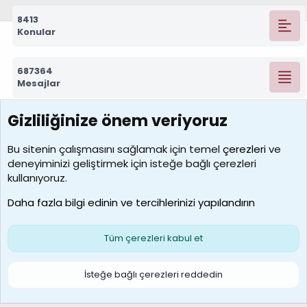
8413
Konular
687364
Mesajlar
Gizliliğinize önem veriyoruz
7392
Kullanıcılar
Bu sitenin çalışmasını sağlamak için temel
çerezleri
ve
deneyiminizi geliştirmek için isteğe bağlı çerezleri
MosesBrownHayranı
kullanıyoruz.
Son üye
Daha fazla bilgi edinin ve tercihlerinizi yapılandırın
Bize ulaşın
Şartlar ve kurallar
Gizlilik politikası
Çerezler
Yardım
Ana sayfa
R
Tüm çerezleri kabul et
S
S
Galatasaray Basketbol | GS Basket Taraftar Platformu
İsteğe bağlı çerezleri reddedin
®
Community platform by XenForo
© 2010-2026 XenForo Ltd.
XenForo Türkçe 🇹🇷 Destek Forumu –
XenWp.Com