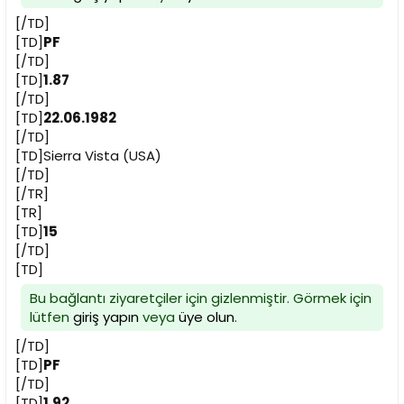
[/TD]
[TD]
PF
[/TD]
[TD]
1.87
[/TD]
[TD]
22.06.1982
[/TD]
[TD]Sierra Vista (USA)
[/TD]
[/TR]
[TR]
[TD]
15
[/TD]
[TD]
Bu bağlantı ziyaretçiler için gizlenmiştir. Görmek için
lütfen
giriş yapın
veya
üye olun
.
[/TD]
[TD]
PF
[/TD]
[TD]
1.92