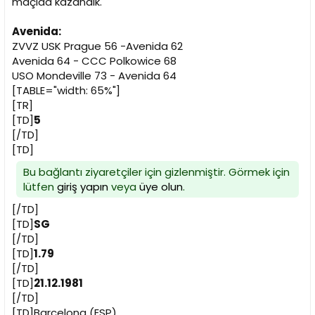
maçıda kazandık.
n
h
i
Avenida:
ZVVZ USK Prague 56 -Avenida 62
Avenida 64 - CCC Polkowice 68
USO Mondeville 73 - Avenida 64
[TABLE="width: 65%"]
[TR]
[TD]
5
[/TD]
[TD]
Bu bağlantı ziyaretçiler için gizlenmiştir. Görmek için
lütfen
giriş yapın
veya
üye olun
.
[/TD]
[TD]
SG
[/TD]
[TD]
1.79
[/TD]
[TD]
21.12.1981
[/TD]
[TD]Barcelona (ESP)