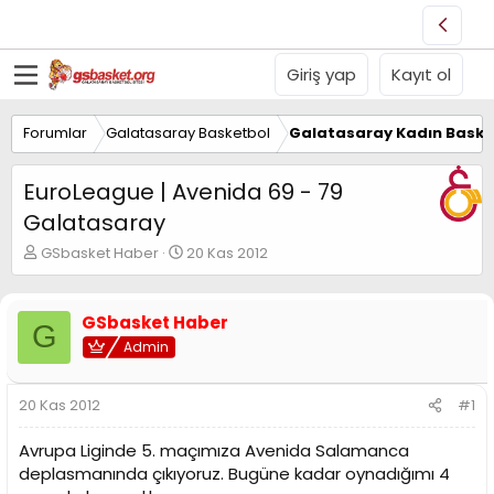
Giriş yap
Kayıt ol
Forumlar
Galatasaray Basketbol
Galatasaray Kadın Baske
EuroLeague | Avenida 69 - 79
Galatasaray
K
B
GSbasket Haber
20 Kas 2012
o
a
n
ş
u
l
GSbasket Haber
G
y
a
Admin
u
n
B
g
a
ı
20 Kas 2012
#1
ş
ç
l
t
Avrupa Liginde 5. maçımıza Avenida Salamanca
a
a
t
r
deplasmanında çıkıyoruz. Bugüne kadar oynadığımı 4
a
i