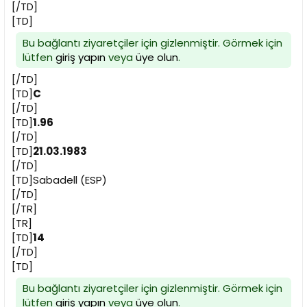
[/TD]
[TD]
Bu bağlantı ziyaretçiler için gizlenmiştir. Görmek için
lütfen
giriş yapın
veya
üye olun
.
[/TD]
[TD]
C
[/TD]
[TD]
1.96
[/TD]
[TD]
21.03.1983
[/TD]
[TD]Sabadell (ESP)
[/TD]
[/TR]
[TR]
[TD]
14
[/TD]
[TD]
Bu bağlantı ziyaretçiler için gizlenmiştir. Görmek için
lütfen
giriş yapın
veya
üye olun
.