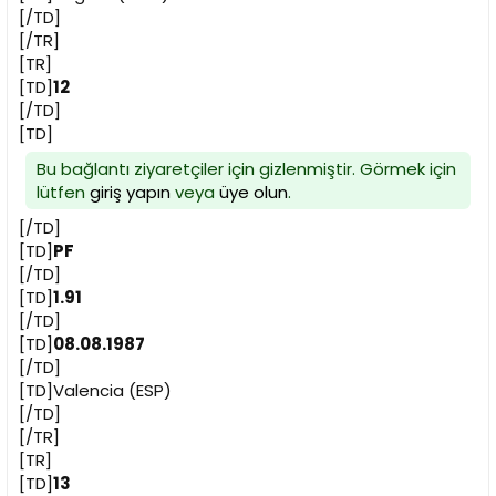
[/TD]
[/TR]
[TR]
[TD]
12
[/TD]
[TD]
Bu bağlantı ziyaretçiler için gizlenmiştir. Görmek için
lütfen
giriş yapın
veya
üye olun
.
[/TD]
[TD]
PF
[/TD]
[TD]
1.91
[/TD]
[TD]
08.08.1987
[/TD]
[TD]Valencia (ESP)
[/TD]
[/TR]
[TR]
[TD]
13