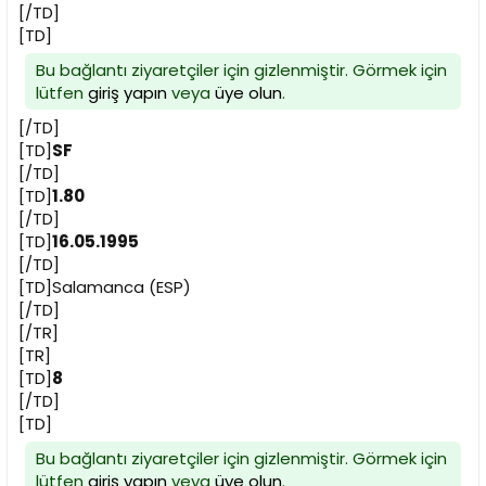
[/TD]
[TD]
Bu bağlantı ziyaretçiler için gizlenmiştir. Görmek için
lütfen
giriş yapın
veya
üye olun
.
[/TD]
[TD]
SF
[/TD]
[TD]
1.80
[/TD]
[TD]
16.05.1995
[/TD]
[TD]Salamanca (ESP)
[/TD]
[/TR]
[TR]
[TD]
8
[/TD]
[TD]
Bu bağlantı ziyaretçiler için gizlenmiştir. Görmek için
lütfen
giriş yapın
veya
üye olun
.