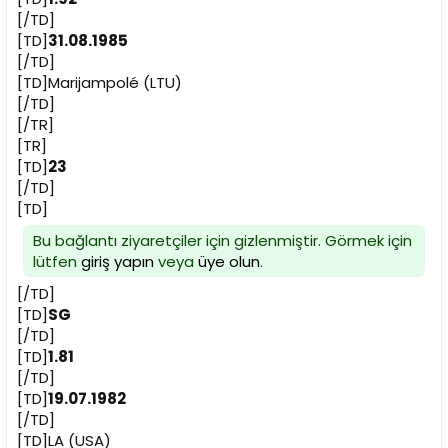
[/TD]
[TD]
31.08.1985
[/TD]
[TD]Marijampolé (LTU)
[/TD]
[/TR]
[TR]
[TD]
23
[/TD]
[TD]
Bu bağlantı ziyaretçiler için gizlenmiştir. Görmek için
lütfen
giriş yapın
veya
üye olun
.
[/TD]
[TD]
SG
[/TD]
[TD]
1.81
[/TD]
[TD]
19.07.1982
[/TD]
[TD]LA (USA)