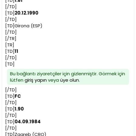
[TD]
1.81
[/TD]
[TD]
20.12.1990
[/TD]
[TD]Girona (ESP)
[/TD]
[/TR]
[TR]
[TD]
11
[/TD]
[TD]
Bu bağlantı ziyaretçiler için gizlenmiştir. Görmek için
lütfen
giriş yapın
veya
üye olun
.
[/TD]
[TD]
FC
[/TD]
[TD]
1.90
[/TD]
[TD]
04.09.1984
[/TD]
[TD]Zagreb (CRO)