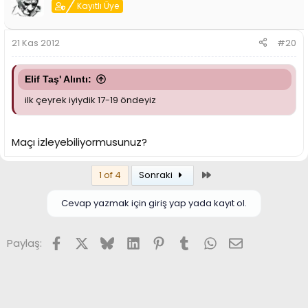
Kayıtlı Üye
21 Kas 2012
#20
Elif Taş' Alıntı:
ilk çeyrek iyiydik 17-19 öndeyiz
Maçı izleyebiliyormusunuz?
Son
1 of 4
Sonraki
Cevap yazmak için giriş yap yada kayıt ol.
Facebook
X (Twitter)
Bluesky
LinkedIn
Pinterest
Tumblr
WhatsApp
E-posta
Paylaş: