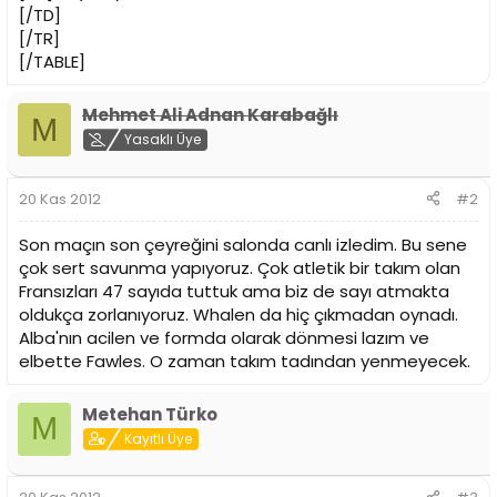
[/TD]
[/TR]
[/TABLE]
Mehmet Ali Adnan Karabağlı
M
Yasaklı Üye
20 Kas 2012
#2
Son maçın son çeyreğini salonda canlı izledim. Bu sene
çok sert savunma yapıyoruz. Çok atletik bir takım olan
Fransızları 47 sayıda tuttuk ama biz de sayı atmakta
oldukça zorlanıyoruz. Whalen da hiç çıkmadan oynadı.
Alba'nın acilen ve formda olarak dönmesi lazım ve
elbette Fawles. O zaman takım tadından yenmeyecek.
Metehan Türko
M
Kayıtlı Üye