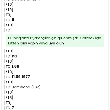
[/TD]
[/TR]
[TR]
[TD]
6
[/TD]
[TD]
Bu bağlantı ziyaretçiler için gizlenmiştir. Görmek için
lütfen
giriş yapın
veya
üye olun
.
[/TD]
[TD]
PG
[/TD]
[TD]
1.66
[/TD]
[TD]
11.09.1977
[/TD]
[TD]Barcelona (ESP)
[/TD]
[/TR]
[TR]
[TD]
7