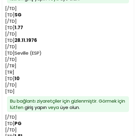
[/TD]
[TD]
SG
[/TD]
[TD]
1.77
[/TD]
[TD]
28.11.1976
[/TD]
[TD]Seville (ESP)
[/TD]
[/TR]
[TR]
[TD]
10
[/TD]
[TD]
Bu bağlantı ziyaretçiler için gizlenmiştir. Görmek için
lütfen
giriş yapın
veya
üye olun
.
[/TD]
[TD]
PG
[/TD]