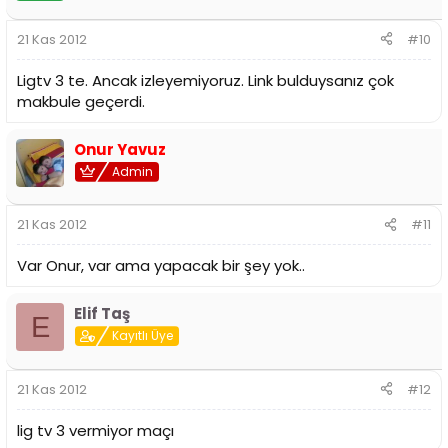
21 Kas 2012
#10
Ligtv 3 te. Ancak izleyemiyoruz. Link bulduysanız çok
makbule geçerdi.
Onur Yavuz
Admin
21 Kas 2012
#11
Var Onur, var ama yapacak bir şey yok..
Elif Taş
E
Kayıtlı Üye
21 Kas 2012
#12
lig tv 3 vermiyor maçı