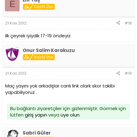
E
Kayıtlı Üye
21 Kas 2012
#18
ilk çeyrek iyiydik 17-19 öndeyiz
Onur Salim Karakuzu
Kayıtlı Üye
21 Kas 2012
#19
Maç yayını yok arkadşlar canlı link olark skor takibi
yapabiliyoruz .
Bu bağlantı ziyaretçiler için gizlenmiştir. Görmek için
lütfen
giriş yapın
veya
üye olun
.
Sabri Güler