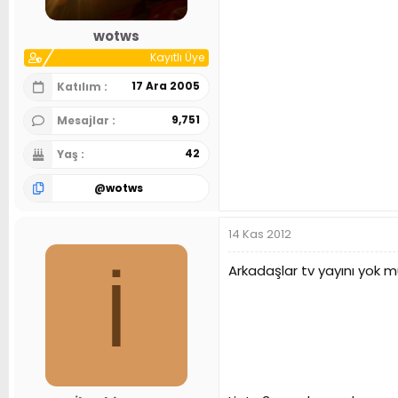
wotws
Kayıtlı Üye
17 Ara 2005
Katılım
9,751
Mesajlar
42
Yaş
@
wotws
14 Kas 2012
Arkadaşlar tv yayını yok m
İ