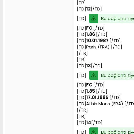
[TR]
[TD]
12
[/TD]
Bu bağlantı ziy
[TD]
[TD]
FC
[/TD]
[TD]
1.86
[/TD]
[TD]
10.01.1987
[/TD]
[TD]Paris (FRA) [/TD]
[/TR]
[TR]
[TD]
13
[/TD]
Bu bağlantı ziy
[TD]
[TD]
FC
[/TD]
[TD]
1.85
[/TD]
[TD]
17.01.1995
[/TD]
[TD]Athis Mons (FRA) [/TD
[/TR]
[TR]
[TD]
14
[/TD]
Bu bağlantı ziy
[TD]