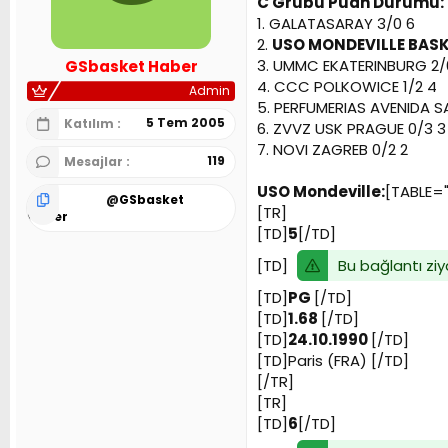
C Grubu Puan Durumu:
n
h
1. GALATASARAY 3/0 6
i
2.
USO MONDEVILLE BASK
3. UMMC EKATERINBURG 2/
GSbasket Haber
4. CCC POLKOWICE 1/2 4
Admin
5. PERFUMERIAS AVENIDA 
5 Tem 2005
Katılım
6. ZVVZ USK PRAGUE 0/3 3
7. NOVI ZAGREB 0/2 2
119
Mesajlar
USO Mondeville:
[TABLE="
@
GSbasket
[TR]
Haber
[TD]
5
[/TD]
Bu bağlantı ziy
[TD]
[TD]
PG
[/TD]
[TD]
1.68
[/TD]
[TD]
24.10.1990
[/TD]
[TD]Paris (FRA) [/TD]
[/TR]
[TR]
[TD]
6
[/TD]