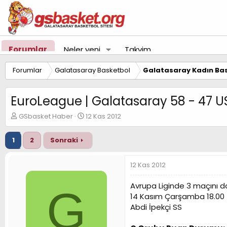
Forumlar
Neler yeni
Takvim
Forumlar
Galatasaray Basketbol
Galatasaray Kadın Bas
EuroLeague | Galatasaray 58 - 47 U
K
B
GSbasket Haber
12 Kas 2012
o
a
n
ş
1
2
Sonraki
u
l
y
a
u
n
12 Kas 2012
B
g
a
ı
Avrupa Liginde 3 maçını d
G
ş
ç
14 Kasım Çarşamba 18.00
l
t
Abdi İpekçi SS
a
a
t
r
a
i