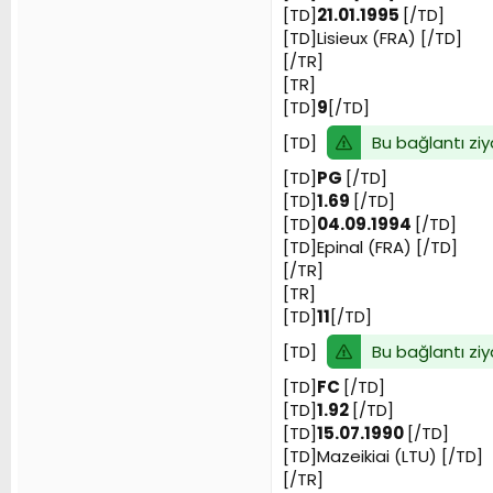
[TD]
21.01.1995
[/TD]
[TD]Lisieux (FRA) [/TD]
[/TR]
[TR]
[TD]
9
[/TD]
Bu bağlantı ziy
[TD]
[TD]
PG
[/TD]
[TD]
1.69
[/TD]
[TD]
04.09.1994
[/TD]
[TD]Epinal (FRA) [/TD]
[/TR]
[TR]
[TD]
11
[/TD]
Bu bağlantı ziy
[TD]
[TD]
FC
[/TD]
[TD]
1.92
[/TD]
[TD]
15.07.1990
[/TD]
[TD]Mazeikiai (LTU) [/TD]
[/TR]