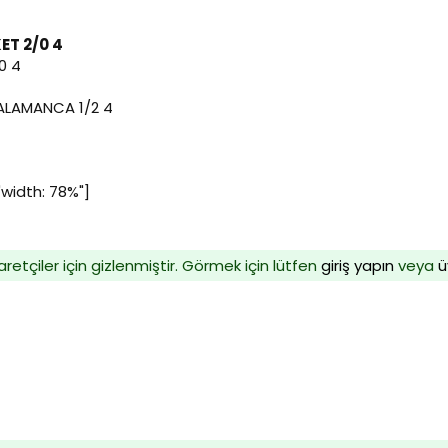
ET 2/0 4
0 4
SALAMANCA 1/2 4
width: 78%"]
aretçiler için gizlenmiştir. Görmek için lütfen
giriş yapın
veya
ü