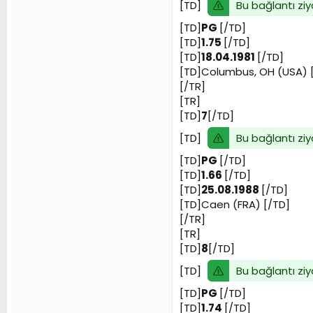
Bu bağlantı ziy
[TD]
[TD]
PG
[/TD]
[TD]
1.75
[/TD]
[TD]
18.04.1981
[/TD]
[TD]Columbus, OH (USA) 
[/TR]
[TR]
[TD]
7
[/TD]
Bu bağlantı ziy
[TD]
[TD]
PG
[/TD]
[TD]
1.66
[/TD]
[TD]
25.08.1988
[/TD]
[TD]Caen (FRA) [/TD]
[/TR]
[TR]
[TD]
8
[/TD]
Bu bağlantı ziy
[TD]
[TD]
PG
[/TD]
[TD]
1.74
[/TD]