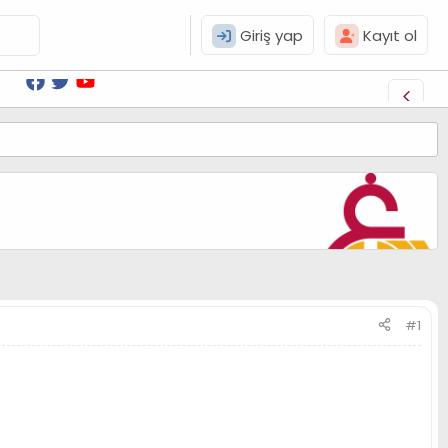
Giriş yap
Kayıt ol
#1