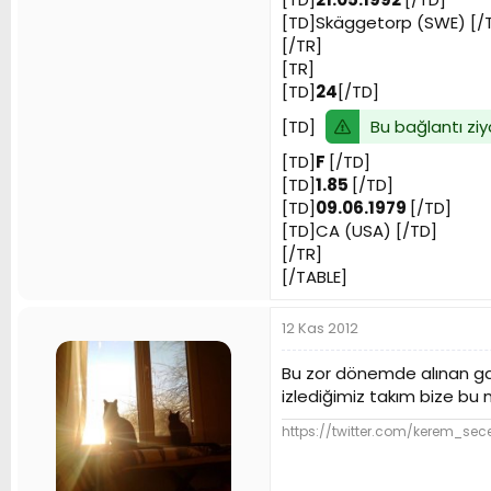
[TD]Skäggetorp (SWE) [/
[/TR]
[TR]
[TD]
24
[/TD]
Bu bağlantı ziy
[TD]
[TD]
F
[/TD]
[TD]
1.85
[/TD]
[TD]
09.06.1979
[/TD]
[TD]CA (USA) [/TD]
[/TR]
[/TABLE]
12 Kas 2012
Bu zor dönemde alınan gal
izlediğimiz takım bize bu
https://twitter.com/kerem_sec