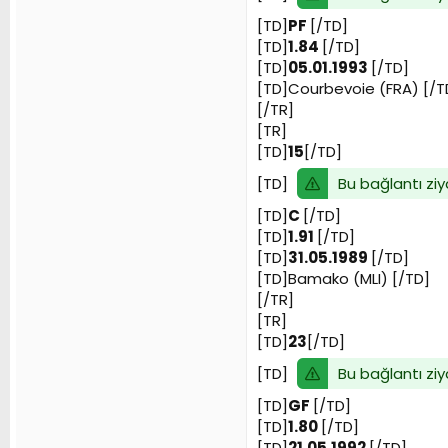
[TD]
PF
[/TD]
[TD]
1.84
[/TD]
[TD]
05.01.1993
[/TD]
[TD]Courbevoie (FRA) [/T
[/TR]
[TR]
[TD]
15
[/TD]
Bu bağlantı ziy
[TD]
[TD]
C
[/TD]
[TD]
1.91
[/TD]
[TD]
31.05.1989
[/TD]
[TD]Bamako (MLI) [/TD]
[/TR]
[TR]
[TD]
23
[/TD]
Bu bağlantı ziy
[TD]
[TD]
GF
[/TD]
[TD]
1.80
[/TD]
[TD]
21.05.1992
[/TD]