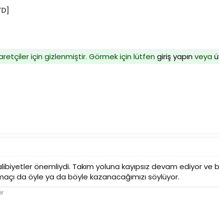
TD]
aretçiler için gizlenmiştir. Görmek için lütfen
giriş yapın
veya
ü
ibiyetler önemliydi. Takım yoluna kayıpsız devam ediyor ve
 maçı da öyle ya da böyle kazanacağımızı söylüyor.
er