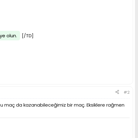
ye olun
.
[/TD]
#2
 bu maç da kazanabileceğimiz bir maç. Eksiklere rağmen