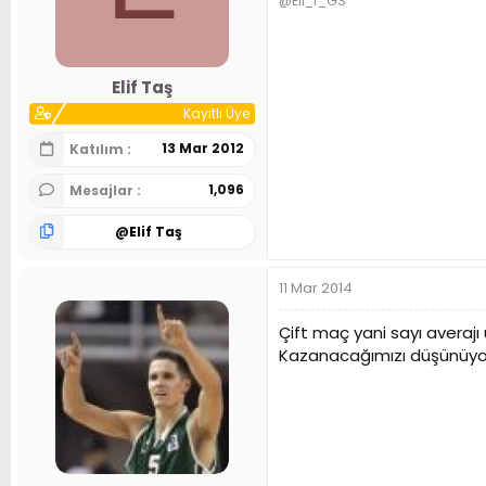
‏@Eli_f_GS
Elif Taş
Kayıtlı Üye
13 Mar 2012
Katılım
1,096
Mesajlar
@
Elif Taş
11 Mar 2014
Çift maç yani sayı averajı 
Kazanacağımızı düşünüy