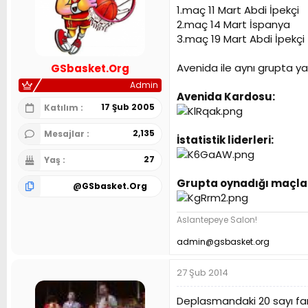
t
r
1.maç 11 Mart Abdi İpekçi
a
i
2.maç 14 Mart İspanya
n
h
3.maç 19 Mart Abdi İpekçi
i
Avenida ile aynı grupta y
GSbasket.Org
Admin
Avenida Kardosu:
17 Şub 2005
Katılım
2,135
Mesajlar
İstatistik liderleri:
27
Yaş
Grupta oynadığı maçla
@
GSbasket.Org
Aslantepeye Salon!
admin@gsbasket.org
27 Şub 2014
Deplasmandaki 20 sayı fark