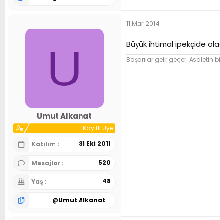
11 Mar 2014
Büyük ihtimal ipekçide ol
U
Başarılar gelir geçer. Asaletin bi
Umut Alkanat
Kayıtlı Üye
31 Eki 2011
Katılım
520
Mesajlar
48
Yaş
@
Umut Alkanat