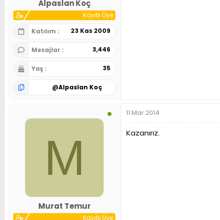
Alpaslan Koç
Kayıtlı Üye
23 Kas 2009
Katılım
3,446
Mesajlar
35
Yaş
@
Alpaslan Koç
11 Mar 2014
Kazanırız.
M
Murat Temur
Kayıtlı Üye