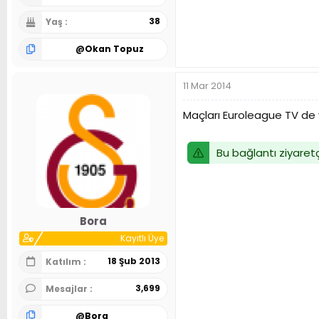
38
Yaş
@
Okan Topuz
11 Mar 2014
Maçları Euroleague TV de y
Bu bağlantı ziyaretç
Bora
Kayıtlı Üye
18 Şub 2013
Katılım
3,699
Mesajlar
@
Bora