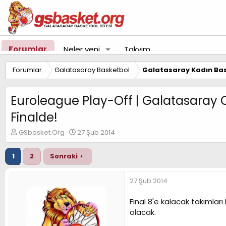
Forumlar
Neler yeni
Takvim
Forumlar
Galatasaray Basketbol
Galatasaray Kadın Bas
Euroleague Play-Off | Galatasaray
Finalde!
K
B
GSbasket.Org
27 Şub 2014
o
a
n
ş
1
2
Sonraki
u
l
y
a
u
n
27 Şub 2014
B
g
a
ı
Final 8'e kalacak takımlar
ş
ç
olacak.
l
t
a
a