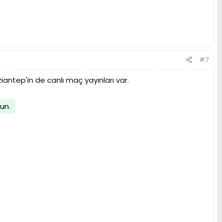
#7
antep'in de canlı maç yayınları var.
lun
.