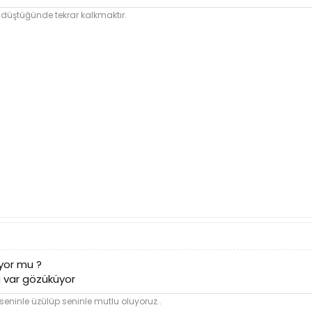
 düştüğünde tekrar kalkmaktır.
yor mu ?
a var gözüküyor
seninle üzülüp seninle mutlu oluyoruz..