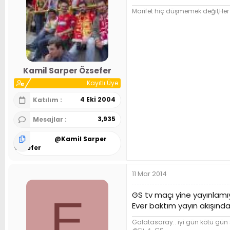
Marifet hiç düşmemek değil,Her
Kamil Sarper Özsefer
Kayıtlı Üye
4 Eki 2004
Katılım
3,935
Mesajlar
@
Kamil Sarper
Özsefer
11 Mar 2014
GS tv maçı yine yayınlamı
E
Ever baktım yayın akışınd
Galatasaray.. iyi gün kötü gün 