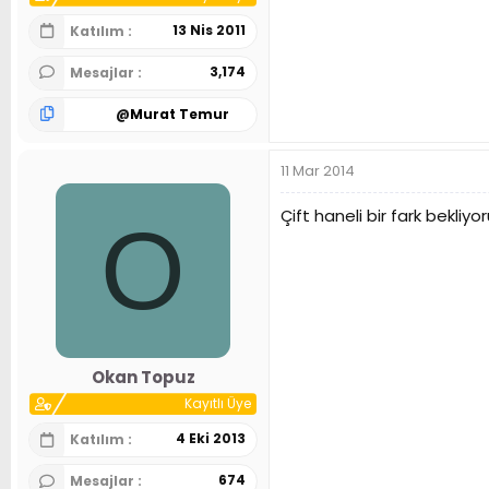
13 Nis 2011
Katılım
3,174
Mesajlar
@
Murat Temur
11 Mar 2014
Çift haneli bir fark bekliyo
O
Okan Topuz
Kayıtlı Üye
4 Eki 2013
Katılım
674
Mesajlar