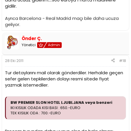
hareket. Maç sonrası havaalanına transfer ve TK 3084 sefer numaralı
gidilir.
THY özel uçağı ile İstanbul’a 23.35 te hareket. Varış saatimiz
02.40.
Ücrete Dahil Olan Hizmetler
• Türk Hava Yolları özel seferi ile İstanbul /Ljubljana /İstanbul gidiş-
Ayrıca Barcelona - Real Madrid maçı bile daha ucuza
dönüş uçak bileti, (Eco)
geliyor.
• Havaalanı vergileri
• 1 gece oda kahvaltı otel konaklaması
Önder Ç.
• Alan – otel – alan transferleri
• Maç transferleri
Yönetici
Admin
• Maç biletleri
Ücrete Dahil Olmayan Hizmetler
• Her türlü özel harcamalar
• Öğlen ve akşam yemekleri
28 Eki 2011
#18
Tur detaylarını mail olarak gönderdiler. Herhalde geçen
sefer gelen tepkilerden dolayı resmi sitede fiyat
yazmak istemediler.
BW PREMIER SLON HOTEL LJUBLJANA
veya benzeri
IKI KISILIK ODADA KISI BASI : 650.-EURO
TEK KISILIK ODA : 700.-EURO