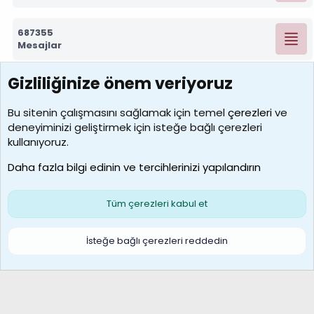
687355
Mesajlar
Gizliliğinize önem veriyoruz
7392
Kullanıcılar
Bu sitenin çalışmasını sağlamak için temel
çerezleri
ve
deneyiminizi geliştirmek için isteğe bağlı çerezleri
MosesBrownHayranı
kullanıyoruz.
Son üye
Daha fazla bilgi edinin ve tercihlerinizi yapılandırın
Bize ulaşın
Şartlar ve kurallar
Gizlilik politikası
Çerezler
Yardım
Ana sayfa
R
Tüm çerezleri kabul et
S
S
Galatasaray Basketbol | GS Basket Taraftar Platformu
İsteğe bağlı çerezleri reddedin
®
Community platform by XenForo
© 2010-2026 XenForo Ltd.
XenForo Türkçe 🇹🇷 Destek Forumu –
XenWp.Com