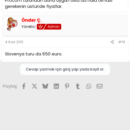
Procom turundan daha uygun olsa da hala olması
gerekenin üstünde fiyatlar.
Önder Ç.
Yönetici
Admin
4 Kas 2011
#19
Slovenya turu da 650 euro.
Cevap yazmak için giriş yap yada kayıt ol.
Facebook
X (Twitter)
Bluesky
LinkedIn
Pinterest
Tumblr
WhatsApp
E-posta
Paylaş: