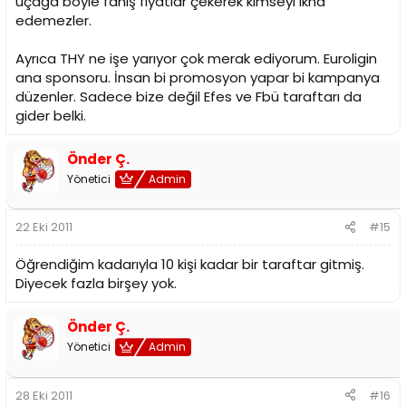
uçağa böyle fahiş fiyatlar çekerek kimseyi ikna
edemezler.
Ayrıca THY ne işe yarıyor çok merak ediyorum. Euroligin
ana sponsoru. İnsan bi promosyon yapar bi kampanya
düzenler. Sadece bize değil Efes ve Fbü taraftarı da
gider belki.
Önder Ç.
Yönetici
Admin
22 Eki 2011
#15
Öğrendiğim kadarıyla 10 kişi kadar bir taraftar gitmiş.
Diyecek fazla birşey yok.
Önder Ç.
Yönetici
Admin
28 Eki 2011
#16