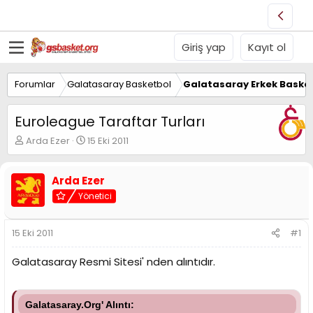
Giriş yap
Kayıt ol
Forumlar
Galatasaray Basketbol
Galatasaray Erkek Basket
Euroleague Taraftar Turları
K
B
Arda Ezer
15 Eki 2011
o
a
n
ş
u
l
Arda Ezer
y
a
Yönetici
u
n
B
g
a
ı
15 Eki 2011
#1
ş
ç
l
t
Galatasaray Resmi Sitesi' nden alıntıdır.
a
a
t
r
a
i
n
h
Galatasaray.Org' Alıntı: