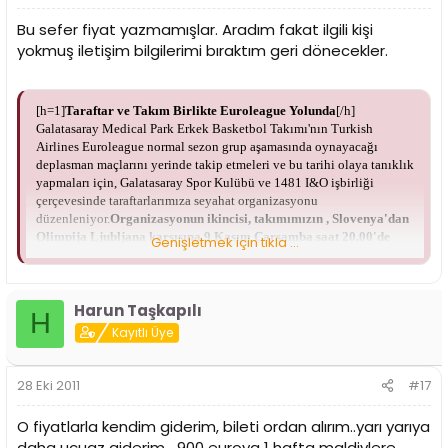
Bu sefer fiyat yazmamışlar. Aradım fakat ilgili kişi
yokmuş iletişim bilgilerimi bıraktım geri dönecekler.
[h=1]
Taraftar ve Takım Birlikte Euroleague Yolunda
[/h]
Galatasaray Medical Park Erkek Basketbol Takımı'nın Turkish
Airlines Euroleague normal sezon grup aşamasında oynayacağı
deplasman maçlarını yerinde takip etmeleri ve bu tarihi olaya tanıklık
yapmaları için, Galatasaray Spor Kulübü ve 1481 I&O işbirliği
çerçevesinde taraftarlarımıza seyahat organizasyonu
düzenleniyor.
Organizasyonun ikincisi, takımımızın , Slovenya'dan
Olimpija Ljubljana karşısına 9 Kasım Çarşamba saat 20.00'de
Genişletmek için tıkla ...
çıkacağı Euroleague D Grubu dördüncü maçında
gerçekleşecek.
İrtibat için telefon: 0212 261 39 39
Program:
Union
Olimpija Ljubljana – Galatasaray Medical Park
08.11.2011 Salı
Harun Taşkapılı
Atatürk Havaalanı dış hatlar 1481 I&O Galatasaray kontuarı önünde
H
saat 08.00’de yetkililerle buluşma. Bilet, bagaj işlemlerinden sonra
Kayıtlı Üye
Ljubljana’ya Türk Hava Yolları TK 3083 özel seferi ile saat 10.00’da
hareket. Varışı takiben havaalanından otelinize transfer ve serbest
zaman.
28 Eki 2011
#17
09.11.2011 Çarşamba
O fiyatlarla kendim giderim, bileti ordan alırım..yarı yarıya
Kahvaltı sonrası serbest zaman. Maç saatine göre otelden salona
daha ucuaz giderim....900 euroya 1 hafta maldivlere