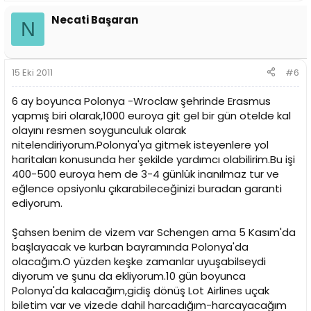
Necati Başaran
N
15 Eki 2011
#6
6 ay boyunca Polonya -Wroclaw şehrinde Erasmus
yapmış biri olarak,1000 euroya git gel bir gün otelde kal
olayını resmen soygunculuk olarak
nitelendiriyorum.Polonya'ya gitmek isteyenlere yol
haritaları konusunda her şekilde yardımcı olabilirim.Bu işi
400-500 euroya hem de 3-4 günlük inanılmaz tur ve
eğlence opsiyonlu çıkarabileceğinizi buradan garanti
ediyorum.
Şahsen benim de vizem var Schengen ama 5 Kasım'da
başlayacak ve kurban bayramında Polonya'da
olacağım.O yüzden keşke zamanlar uyuşabilseydi
diyorum ve şunu da ekliyorum.10 gün boyunca
Polonya'da kalacağım,gidiş dönüş Lot Airlines uçak
biletim var ve vizede dahil harcadığım-harcayacağım