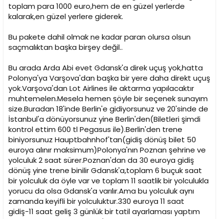
toplam para 1000 euro,hem de en güzel yerlerde
kalarak,en güzel yerlere giderek.
Bu pakete dahil olmak ne kadar paran olursa olsun
saçmalıktan başka birşey değil..
Bu arada Arda Abi evet Gdansk'a direk uçuş yok,hatta
Polonya'ya Varşova'dan başka bir yere daha direkt uçuş
yok.Varşova'dan Lot Airlines ile aktarma yapılacaktır
muhtemelen.Mesela hemen şöyle bir seçenek sunayım
size.Buradan 18'inde Berlin'e gidiyorsunuz ve 20'sinde de
İstanbul'a dönüyorsunuz yine Berlin'den(Biletleri şimdi
kontrol ettim 600 tl Pegasus ile).Berlin'den trene
biniyorsunuz Hauptbahnhof'tan(gidiş dönüş bilet 50
euroya alınır maksimum)Polonya'nın Poznan şehrine ve
yolculuk 2 saat sürer.Poznan'dan da 30 euroya gidiş
dönüş yine trene binilir Gdansk'a,toplam 6 buçuk saat
bir yolculuk da öyle var ve toplam 11 saatlik bir yolculukla
yorucu da olsa Gdansk'a varılır.Ama bu yolculuk aynı
zamanda keyifli bir yolculuktur.330 euroya 11 saat
gidiş-11 saat geliş 3 günlük bir tatil ayarlaması yaptım