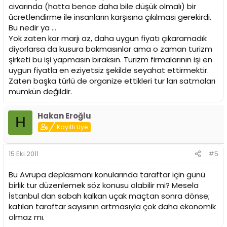
civarında (hatta bence daha bile düşük olmalı) bir
ücretlendirme ile insanların karşısına çıkılması gerekirdi.
Bu nedir ya ...
Yok zaten kar marjı az, daha uygun fiyatı çıkaramadık
diyorlarsa da kusura bakmasınlar ama o zaman turizm
şirketi bu işi yapmasın bıraksın. Turizm firmalarının işi en
uygun fiyatla en eziyetsiz şekilde seyahat ettirmektir.
Zaten başka türlü de organize ettikleri tur ları satmaları
mümkün değildir.
Hakan Eroğlu
H
Kayıtlı Üye
15 Eki 2011
#5
Bu Avrupa deplasmanı konularında taraftar için günü
birlik tur düzenlemek söz konusu olabilir mi? Mesela
İstanbul dan sabah kalkan uçak maçtan sonra dönse;
katılan taraftar sayısının artmasıyla çok daha ekonomik
olmaz mı.