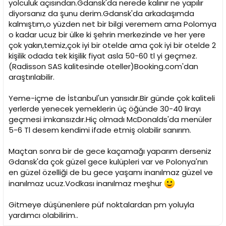
yolculuk açısından.Gdansk'da nerede kalınır ne yapılır
diyorsanız da şunu derim.Gdansk'da arkadaşımda
kalmıştım,o yüzden net bir bilgi veremem ama Polomya
o kadar ucuz bir ülke ki şehrin merkezinde ve her yere
çok yakın,temiz,çok iyi bir otelde ama çok iyi bir otelde 2
kişilik odada tek kişilik fiyat asla 50-60 tl yi geçmez.
(Radisson SAS kalitesinde oteller)Booking.com'dan
araştırılabilir.
Yeme-içme de İstanbul'un yarısıdır.Bir günde çok kaliteli
yerlerde yenecek yemeklerin üç öğünde 30-40 lirayı
geçmesi imkansızdır.Hiç olmadı McDonalds'da menüler
5-6 Tl desem kendimi ifade etmiş olabilir sanırım.
Maçtan sonra bir de gece kaçamağı yaparım derseniz
Gdansk'da çok güzel gece kulüpleri var ve Polonya'nın
en güzel özelliği de bu gece yaşamı inanılmaz güzel ve
inanılmaz ucuz.Vodkası inanılmaz meşhur
Gitmeye düşünenlere püf noktalardan pm yoluyla
yardımcı olabilirim..