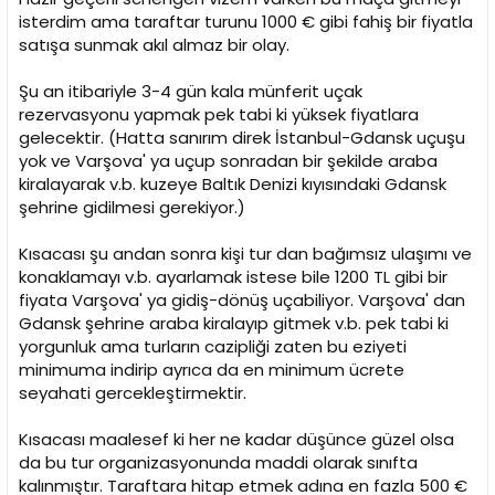
isterdim ama taraftar turunu 1000 € gibi fahiş bir fiyatla
satışa sunmak akıl almaz bir olay.
Şu an itibariyle 3-4 gün kala münferit uçak
rezervasyonu yapmak pek tabi ki yüksek fiyatlara
gelecektir. (Hatta sanırım direk İstanbul-Gdansk uçuşu
yok ve Varşova' ya uçup sonradan bir şekilde araba
kiralayarak v.b. kuzeye Baltık Denizi kıyısındaki Gdansk
şehrine gidilmesi gerekiyor.)
Kısacası şu andan sonra kişi tur dan bağımsız ulaşımı ve
konaklamayı v.b. ayarlamak istese bile 1200 TL gibi bir
fiyata Varşova' ya gidiş-dönüş uçabiliyor. Varşova' dan
Gdansk şehrine araba kiralayıp gitmek v.b. pek tabi ki
yorgunluk ama turların cazipliği zaten bu eziyeti
minimuma indirip ayrıca da en minimum ücrete
seyahati gercekleştirmektir.
Kısacası maalesef ki her ne kadar düşünce güzel olsa
da bu tur organizasyonunda maddi olarak sınıfta
kalınmıştır. Taraftara hitap etmek adına en fazla 500 €