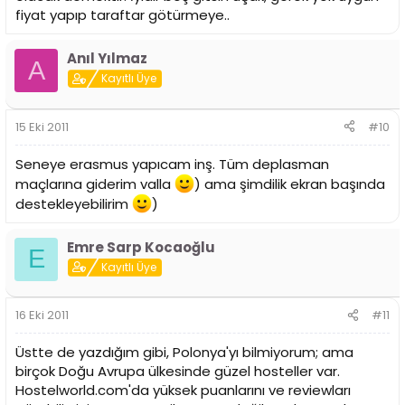
fiyat yapıp taraftar götürmeye..
Anıl Yılmaz
A
Kayıtlı Üye
15 Eki 2011
#10
Seneye erasmus yapıcam inş. Tüm deplasman
maçlarına giderim valla
) ama şimdilik ekran başında
destekleyebilirim
)
Emre Sarp Kocaoğlu
E
Kayıtlı Üye
16 Eki 2011
#11
Üstte de yazdığım gibi, Polonya'yı bilmiyorum; ama
birçok Doğu Avrupa ülkesinde güzel hosteller var.
Hostelworld.com'da yüksek puanlarını ve reviewları