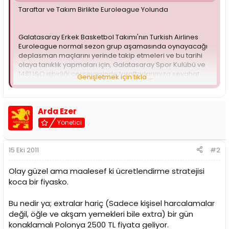
i
Taraftar ve Takım Birlikte Euroleague Yolunda
Galatasaray Erkek Basketbol Takımı'nın Turkish Airlines
Euroleague normal sezon grup aşamasında oynayacağı
deplasman maçlarını yerinde takip etmeleri ve bu tarihi
olaya tanıklık yapmaları için, Galatasaray Spor Kulübü ve
1481 I&O işbirliği çerçevesinde taraftarlarımıza seyahat
Genişletmek için tıkla ...
organizasyonu düzenleniyor.
Organizasyon ilk olarak, takımımızın Gdynia'da,
Polonya'dan Asseco Prokom karşısına 19 Ekim Çarşamba
Arda Ezer
saat 20.45'te çıkacağı Euroleague D Grubu birinci
Yönetici
maçında gerçekleşecek.
İrtibat için telefon: 0212 261 39 39
15 Eki 2011
#2
Program:
Olay güzel ama maalesef ki ücretlendirme stratejisi
koca bir fiyasko.
18.10.2011 Salı
Atatürk Havaalanı dış hatlar 1481 I&O Galatasaray kontuarı
Bu nedir ya; extralar hariç (Sadece kişisel harcalamalar
önünde saat 10.00’da yetkililerle buluşma. Bilet, bagaj
işlemlerinden sonra Gdansk’a Türk Hava Yolları TK 3041
değil, öğle ve akşam yemekleri bile extra) bir gün
özel seferi ile saat 11.50’de hareket. Varışı takiben
konaklamalı Polonya 2500 TL fiyata geliyor.