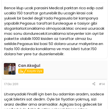
Bence klup ucak parasini Medical parktan rica edip ozel
ucakla 150 taraftar goturebilir.Bu ucagin kirasi cok
yuksek bir bedel degil.Yada Pegasusla bir kampanya
yapabilir.Pegasus taraftari Euroleague e tasiyor gibi
sloganlarla.Konaklama olmayacak.Mac oncesi ucuracak
mac sonu dondurecek.Konaklama isteyenler icin ayri bir
pakette olabilir.1000 kisiden az taraftar olmaz bu
sekilde.Pegasus kisi basi 50 dolara ucurur maliyetine.en
fazla 100 dolarda konaklama ve mac bileti tutar.150
dolara her yere tur duzenlenebilir.
Can Akoğul
Kayıtlı Üye
17 Eki 2011
#14
Litvanyadaki Final8 için ben bu adamları aradım, sadece
uçak biletini sat dedim. Öyle bir fiyatları yokmuş, sizi
ararız dediler ama aramadılar. Açıkçası boş gidecek bir