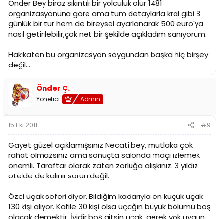
Önder Bey biraz sıkıntılı bir yolculuk olur 1481
organizasyonuna göre ama tüm detaylarla kral gibi 3
günlük bir tur hem de bireysel ayarlanarak 500 euro'ya
nasıl getirilebilir,çok net bir şekilde açıkladım sanıyorum.
Hakikaten bu organizasyon soygundan başka hiç birşey
değil...
Önder Ç.
Yönetici
Admin
15 Eki 2011
#9
Gayet güzel açıklamışsınız Necati bey, mutlaka çok
rahat olmazsınız ama sonuçta salonda maçı izlemek
önemli. Taraftar olarak zaten zorluğa alışkınız. 3 yıldız
otelde de kalınır sorun değil.
Özel uçak seferi diyor. Bildiğim kadarıyla en küçük uçak
130 kişi alıyor. Kafile 30 kişi olsa uçağın büyük bölümü boş
olacak demektir. İyidir boş gitsin uçak, gerek yok uygun