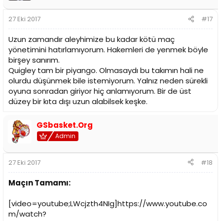
de önemsemiyorlar ya,neyse umarız taraftarın sesine
kulak verip gecikmeden zorunlu olan pozisyona oyuncuyu
27 Eki 2017
#17
alırlar yoksa geç kalırlar da sezon ve masraflar emekler
çöpe gider.
Uzun zamandır aleyhimize bu kadar kötü maç
yönetimini hatırlamıyorum. Hakemleri de yenmek böyle
birşey sanırım.
Quigley tam bir piyango. Olmasaydı bu takımın hali ne
olurdu düşünmek bile istemiyorum. Yalnız neden sürekli
oyuna sonradan giriyor hiç anlamıyorum. Bir de üst
düzey bir kıta dışı uzun alabilsek keşke.
GSbasket.Org
Admin
27 Eki 2017
#18
Maçın Tamamı:
[video=youtube;LWcjzth4NIg]https://www.youtube.co
m/watch?