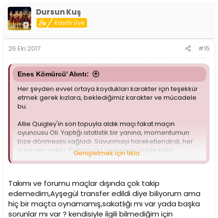
Dursun Kuş
Kayıtlı Üye
26 Eki 2017
#15
Enes Kömürcü' Alıntı:
Her şeyden evvel ortaya koydukları karakter için teşekkür
etmek gerek kızlara, beklediğimiz karakter ve mücadele
bu.
Allie Quigley'in son topuyla aldık maçı fakat maçın
oyuncusu Oli. Yaptığı istatistik bir yanına, momentumun
bize dönmesini sağladı. Savunmayı hareketlendirdi, her
topa elini soktu. Son top da sayesinde bizde kaldı.
Genişletmek için tıkla ...
Karakter anlamında istediğimiz seviyeye geldi kızlar fakat
halen çok belirgin eksikler var. Kıta dışı uzun gelene kadar
Takımı ve forumu maçlar dışında çok takip
söylemeye devam edeceğim. Başka çaremiz yok sezon
edemedim,Ayşegül transfer edildi diye biliyorum ama
için. Fakat Ayşegül'ün yerine kimseyi alamamış olmamız
kafamı çok karıştırdı.
hiç bir maçta oynamamış,sakatlığı mı var yada başka
sorunlar mı var ? kendisiyle ilgili bilmediğim için