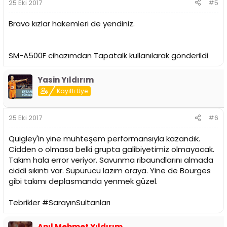
25 Eki 2017
#5
Bravo kızlar hakemleri de yendiniz.
SM-A500F cihazımdan Tapatalk kullanılarak gönderildi
Yasin Yıldırım
Kayıtlı Üye
25 Eki 2017
#6
Quigley'in yine muhteşem performansıyla kazandık.
Cidden o olmasa belki grupta galibiyetimiz olmayacak.
Takım hala error veriyor. Savunma ribaundlarını almada
ciddi sıkıntı var. Süpürücü lazım oraya. Yine de Bourges
gibi takımı deplasmanda yenmek güzel.
Tebrikler #SarayınSultanları
Anıl Mehmet Yıldırım