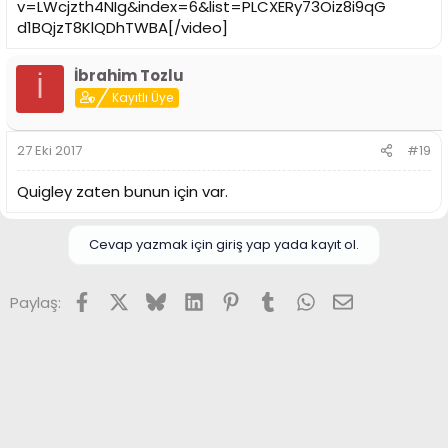
v=LWcjzth4NIg&index=6&list=PLCXERy73Oiz8i9qG
d1BQjzT8KlQDhTWBA[/video]
İbrahim Tozlu
İ
Kayıtlı Üye
27 Eki 2017
#19
Quigley zaten bunun için var.
Cevap yazmak için giriş yap yada kayıt ol.
Facebook
X (Twitter)
Bluesky
LinkedIn
Pinterest
Tumblr
WhatsApp
E-posta
Paylaş: