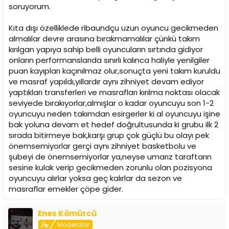
soruyorum.
Kıta dışı özelliklede ribaundçu uzun oyuncu gecikmeden
almalılar devre arasına bırakmamalılar çünkü takım
kırılgan yapıya sahip belli oyuncuların sırtında gidiyor
onların performanslarıda sınırlı kalınca haliyle yenilgiler
puan kayıpları kaçınılmaz olur,sonuçta yeni takım kuruldu
ve masraf yapıldı,yıllardır aynı zihniyet devam ediyor
yaptıkları transferleri ve masrafları kırılma noktası olacak
seviyede bırakıyorlar,almışlar o kadar oyuncuyu son 1-2
oyuncuyu neden takımdan esirgerler ki al oyuncuyu işine
bak yoluna devam et hedef doğrultusunda ki grubu ilk 2
sırada bitirmeye bak,karşı grup çok güçlü bu olayı pek
önemsemiyorlar gerçi aynı zihniyet basketbolu ve
şubeyi de önemsemiyorlar ya,neyse umarız taraftarın
sesine kulak verip gecikmeden zorunlu olan pozisyona
oyuncuyu alırlar yoksa geç kalırlar da sezon ve
masraflar emekler çöpe gider.
Enes Kömürcü
Moderator