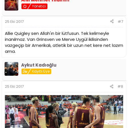
Yönetici
25 Eki 2017
#7
Allie Quigley sen Allah'ın bir lütfusun. Tek kelimeyle
inanılmaz. Van Grinsven ve Merve Uygül ikilisinden
vazgeçip bir Amerikalı, atletik bir uzun net kere net lazım
ama.
Aykut Kadıoğlu
Kayıtlı Üye
25 Eki 2017
#8