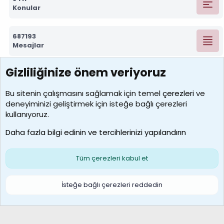
Konular
687193
Mesajlar
Gizliliğinize önem veriyoruz
7388
Kullanıcılar
Bu sitenin çalışmasını sağlamak için temel
çerezleri
ve
deneyiminizi geliştirmek için isteğe bağlı çerezleri
borabekirogluu
kullanıyoruz.
Son üye
Daha fazla bilgi edinin ve tercihlerinizi yapılandırın
Bize ulaşın
Şartlar ve kurallar
Gizlilik politikası
Çerezler
Yardım
Ana sayfa
R
Tüm çerezleri kabul et
S
S
Galatasaray Basketbol | GS Basket Taraftar Platformu
İsteğe bağlı çerezleri reddedin
®
Community platform by XenForo
© 2010-2026 XenForo Ltd.
XenForo Türkçe 🇹🇷 Destek Forumu –
XenWp.Com