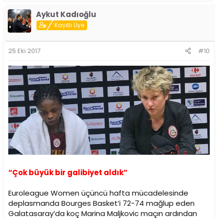
Aykut Kadıoğlu
Kayıtlı Üye
25 Eki 2017
#10
“Çok büyük bir galibiyet aldık”
Euroleague Women üçüncü hafta mücadelesinde
deplasmanda Bourges Basket’i 72-74 mağlup eden
Galatasaray’da koç Marina Maljkovic maçın ardından