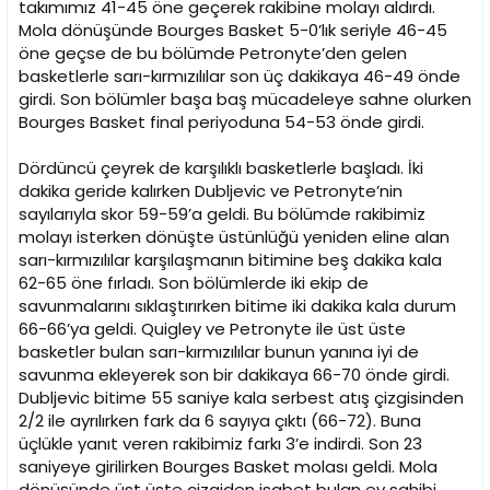
takımımız 41-45 öne geçerek rakibine molayı aldırdı.
Mola dönüşünde Bourges Basket 5-0’lık seriyle 46-45
öne geçse de bu bölümde Petronyte’den gelen
basketlerle sarı-kırmızılılar son üç dakikaya 46-49 önde
girdi. Son bölümler başa baş mücadeleye sahne olurken
Bourges Basket final periyoduna 54-53 önde girdi.
Dördüncü çeyrek de karşılıklı basketlerle başladı. İki
dakika geride kalırken Dubljevic ve Petronyte’nin
sayılarıyla skor 59-59’a geldi. Bu bölümde rakibimiz
molayı isterken dönüşte üstünlüğü yeniden eline alan
sarı-kırmızılılar karşılaşmanın bitimine beş dakika kala
62-65 öne fırladı. Son bölümlerde iki ekip de
savunmalarını sıklaştırırken bitime iki dakika kala durum
66-66’ya geldi. Quigley ve Petronyte ile üst üste
basketler bulan sarı-kırmızılılar bunun yanına iyi de
savunma ekleyerek son bir dakikaya 66-70 önde girdi.
Dubljevic bitime 55 saniye kala serbest atış çizgisinden
2/2 ile ayrılırken fark da 6 sayıya çıktı (66-72). Buna
üçlükle yanıt veren rakibimiz farkı 3’e indirdi. Son 23
saniyeye girilirken Bourges Basket molası geldi. Mola
dönüşünde üst üste çizgiden isabet bulan ev sahibi