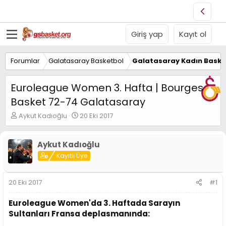
Giriş yap
Kayıt ol
Forumlar
Galatasaray Basketbol
Galatasaray Kadın Baske
Euroleague Women 3. Hafta | Bourges
Basket 72-74 Galatasaray
K
B
Aykut Kadıoğlu
20 Eki 2017
o
a
n
ş
u
l
Aykut Kadıoğlu
y
a
Kayıtlı Üye
u
n
B
g
a
ı
20 Eki 2017
#1
ş
ç
l
t
Euroleague Women'da 3. Haftada Sarayın
a
a
Sultanları Fransa deplasmanında:
t
r
a
i