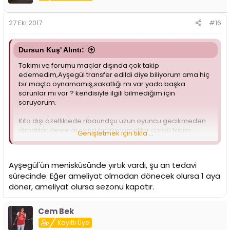
27 Eki 2017
#16
Dursun Kuş' Alıntı:
Takımı ve forumu maçlar dışında çok takip
edemedim,Ayşegül transfer edildi diye biliyorum ama hiç
bir maçta oynamamış,sakatlığı mı var yada başka
sorunlar mı var ? kendisiyle ilgili bilmediğim için
soruyorum.
Kıta dışı özelliklede ribaundçu uzun oyuncu gecikmeden
almalılar devre arasına bırakmamalılar çünkü takım
Genişletmek için tıkla ...
kırılgan yapıya sahip belli oyuncuların sırtında gidiyor
onların performanslarıda sınırlı kalınca haliyle yenilgiler
puan kayıpları kaçınılmaz olur,sonuçta yeni takım kuruldu
Ayşegül'ün menisküsünde yırtık vardı, şu an tedavi
ve masraf yapıldı,yıllardır aynı zihniyet devam ediyor
sürecinde. Eğer ameliyat olmadan dönecek olursa 1 aya
yaptıkları transferleri ve masrafları kırılma noktası olacak
seviyede bırakıyorlar,almışlar o kadar oyuncuyu son 1-2
döner, ameliyat olursa sezonu kapatır.
oyuncuyu neden takımdan esirgerler ki al oyuncuyu işine
bak yoluna devam et hedef doğrultusunda ki grubu ilk 2
Cem Bek
sırada bitirmeye bak,karşı grup çok güçlü bu olayı pek
önemsemiyorlar gerçi aynı zihniyet basketbolu ve şubeyi
Kayıtlı Üye