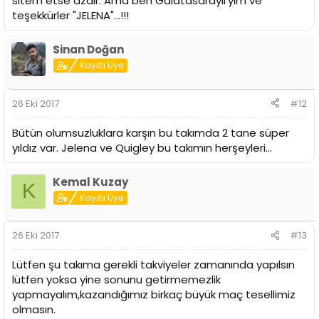
sitem etse azdır. Ama ben Galatasaraylı'yım ve
teşekkürler "JELENA"...!!!
Sinan Doğan
Kayıtlı Üye
26 Eki 2017
#12
Bütün olumsuzluklara karşın bu takımda 2 tane süper
yıldız var. Jelena ve Quigley bu takımın herşeyleri...
Kemal Kuzay
K
Kayıtlı Üye
26 Eki 2017
#13
Lütfen şu takıma gerekli takviyeler zamanında yapılsın
lütfen yoksa yine sonunu getirmemezlik
yapmayalım,kazandığımız birkaç büyük maç tesellimiz
olmasın.