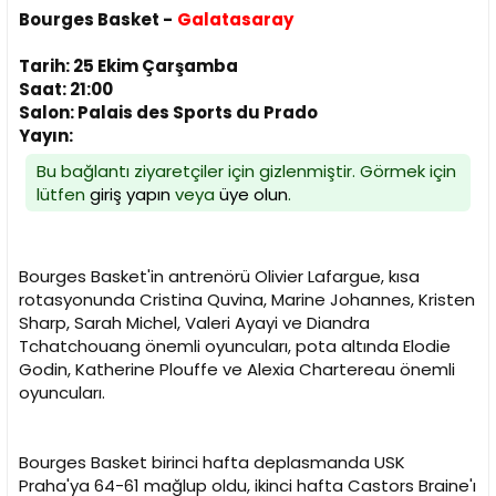
n
h
Bourges Basket -
Galatasaray
i
Tarih: 25 Ekim Çarşamba
Saat: 21:00
Salon: Palais des Sports du Prado
Yayın:
Bu bağlantı ziyaretçiler için gizlenmiştir. Görmek için
lütfen
giriş yapın
veya
üye olun
.
Bourges Basket'in antrenörü Olivier Lafargue, kısa
rotasyonunda Cristina Quvina, Marine Johannes, Kristen
Sharp, Sarah Michel, Valeri Ayayi ve Diandra
Tchatchouang önemli oyuncuları, pota altında Elodie
Godin, Katherine Plouffe ve Alexia Chartereau önemli
oyuncuları.
Bourges Basket birinci hafta deplasmanda USK
Praha'ya 64-61 mağlup oldu, ikinci hafta Castors Braine'ı