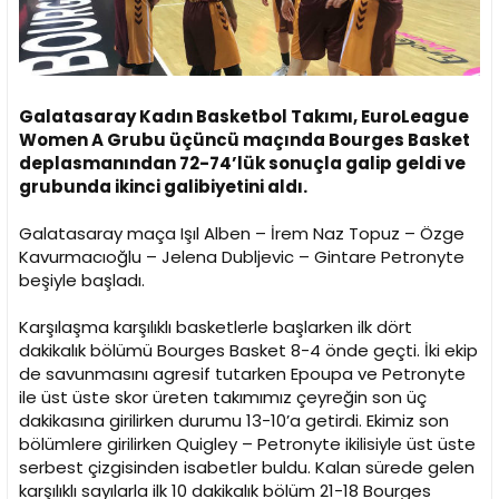
Galatasaray Kadın Basketbol Takımı, EuroLeague
Women A Grubu üçüncü maçında Bourges Basket
deplasmanından 72-74’lük sonuçla galip geldi ve
grubunda ikinci galibiyetini aldı.
Galatasaray maça Işıl Alben – İrem Naz Topuz – Özge
Kavurmacıoğlu – Jelena Dubljevic – Gintare Petronyte
beşiyle başladı.
Karşılaşma karşılıklı basketlerle başlarken ilk dört
dakikalık bölümü Bourges Basket 8-4 önde geçti. İki ekip
de savunmasını agresif tutarken Epoupa ve Petronyte
ile üst üste skor üreten takımımız çeyreğin son üç
dakikasına girilirken durumu 13-10’a getirdi. Ekimiz son
bölümlere girilirken Quigley – Petronyte ikilisiyle üst üste
serbest çizgisinden isabetler buldu. Kalan sürede gelen
karşılıklı sayılarla ilk 10 dakikalık bölüm 21-18 Bourges