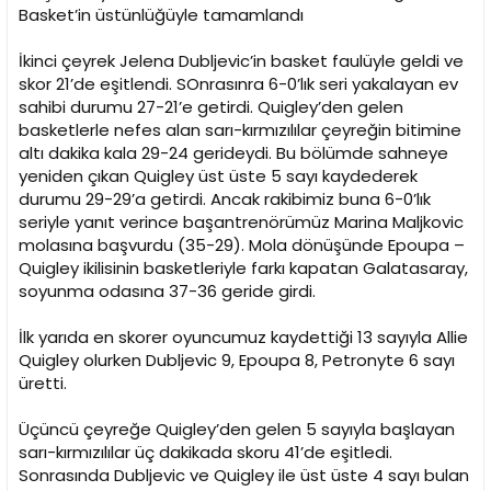
Basket’in üstünlüğüyle tamamlandı
İkinci çeyrek Jelena Dubljevic’in basket faulüyle geldi ve
skor 21’de eşitlendi. SOnrasınra 6-0’lık seri yakalayan ev
sahibi durumu 27-21’e getirdi. Quigley’den gelen
basketlerle nefes alan sarı-kırmızılılar çeyreğin bitimine
altı dakika kala 29-24 gerideydi. Bu bölümde sahneye
yeniden çıkan Quigley üst üste 5 sayı kaydederek
durumu 29-29’a getirdi. Ancak rakibimiz buna 6-0’lık
seriyle yanıt verince başantrenörümüz Marina Maljkovic
molasına başvurdu (35-29). Mola dönüşünde Epoupa –
Quigley ikilisinin basketleriyle farkı kapatan Galatasaray,
soyunma odasına 37-36 geride girdi.
İlk yarıda en skorer oyuncumuz kaydettiği 13 sayıyla Allie
Quigley olurken Dubljevic 9, Epoupa 8, Petronyte 6 sayı
üretti.
Üçüncü çeyreğe Quigley’den gelen 5 sayıyla başlayan
sarı-kırmızılılar üç dakikada skoru 41’de eşitledi.
Sonrasında Dubljevic ve Quigley ile üst üste 4 sayı bulan