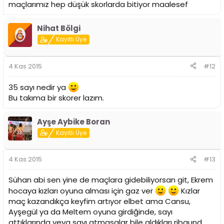
maçlarımız hep düşük skorlarda bitiyor maalesef
Nihat Bölgi
Kayıtlı Üye
4 Kas 2015
#12
35 sayı nedir ya
Bu takıma bir skorer lazım.
Ayşe Aybike Boran
Kayıtlı Üye
4 Kas 2015
#13
Sühan abi sen yine de maçlara gidebiliyorsan git, Ekrem
hocaya kızları oyuna alması için gaz ver
Kızlar
maç kazandıkça keyfim artıyor elbet ama Cansu,
Ayşegül ya da Meltem oyuna girdiğinde, sayı
attıklarında veya sayı atmasalar bile aldıkları ribaund