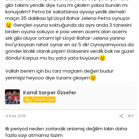
gibi takımı yendik diye tura mı çıkalım yoksa bunalrı mı
konuşalım? Petra bir sakatlansa ayvayı yedik demek!
maçın 35 dakikası Işıl Lloyd Bahar Jelena Petra oynuyor
Gençleri oyuna soktuğunda da aynı anda 3 tanesini
birden oyuna sokuyor e pası veren acemi alan acemi
sirk gibi oluyor ortam! Işıl-Lloyd-Bahar-Jelena yanına
İnci'yi koysan rahat oynar en az 5 dk! Oynayamıyorsa da
gönder kiralık olarak pişsin! Göksenini verdik bak ne güzel
döndü! Karpuz mu bu yata yata büyüsün
Vallah benim için bu tarz maçlaırn değeri budur
yenmişiz heyooo diye turamı çıkayım
Kamil Sarper Özsefer
Kayıtlı Üye
4 Kas 2015
#11
ilk periyod neden zorlandık anlamış değilim lakin daha
fazla sayı atmamız lazım