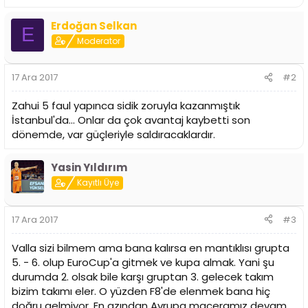
Erdoğan Selkan
E
Moderator
17 Ara 2017
#2
Zahui 5 faul yapınca sidik zoruyla kazanmıştık
İstanbul'da... Onlar da çok avantaj kaybetti son
dönemde, var güçleriyle saldıracaklardır.
Yasin Yıldırım
Kayıtlı Üye
17 Ara 2017
#3
Valla sizi bilmem ama bana kalırsa en mantıklısı grupta
5. - 6. olup EuroCup'a gitmek ve kupa almak. Yani şu
durumda 2. olsak bile karşı gruptan 3. gelecek takım
bizim takımı eler. O yüzden F8'de elenmek bana hiç
doğru gelmiyor. En azından Avrupa maceramız devam