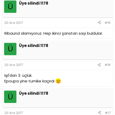
Üye silindi 1178
Ü
20 Ara 2017
#15
Ribaund alamıyoruz. Hep ikinci şanstan sayı buldular.
Üye silindi 1178
Ü
20 Ara 2017
#16
Işıl'dan 3. üçlük.
Epoupa yine turnike kaçırdı
Üye silindi 1178
Ü
20 Ara 2017
#17