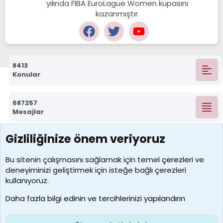
yılında FIBA EuroLague Women kupasını
kazanmıştır.
8413
Konular
687257
Mesajlar
Gizliliğinize önem veriyoruz
7388
Kullanıcılar
Bu sitenin çalışmasını sağlamak için temel
çerezleri
ve
deneyiminizi geliştirmek için isteğe bağlı çerezleri
borabekirogluu
kullanıyoruz.
Son üye
Daha fazla bilgi edinin ve tercihlerinizi yapılandırın
Bize ulaşın
Şartlar ve kurallar
Gizlilik politikası
Çerezler
Yardım
Ana sayfa
R