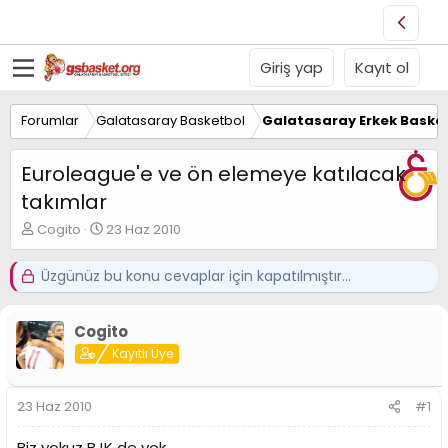
Giriş yap
Kayıt ol
Forumlar
Galatasaray Basketbol
Galatasaray Erkek Basket
Euroleague'e ve ön elemeye katılacak
takımlar
K
B
Cogito
23 Haz 2010
o
a
n
ş
Üzgünüz bu konu cevaplar için kapatılmıştır...
u
l
y
a
u
n
Cogito
B
g
a
ı
Kayıtlı Üye
ş
ç
l
t
23 Haz 2010
#1
a
a
t
r
a
i
Biz yokuz BJK de yok.