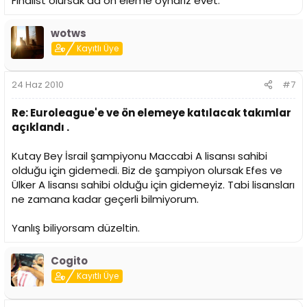
Finalist olursak da ön eleme oynarız evet.
wotws
Kayıtlı Üye
24 Haz 2010
#7
Re: Euroleague'e ve ön elemeye katılacak takımlar
açıklandı .
Kutay Bey İsrail şampiyonu Maccabi A lisansı sahibi
olduğu için gidemedi. Biz de şampiyon olursak Efes ve
Ülker A lisansı sahibi olduğu için gidemeyiz. Tabi lisansları
ne zamana kadar geçerli bilmiyorum.
Yanlış biliyorsam düzeltin.
Cogito
Kayıtlı Üye