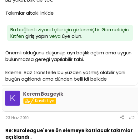
n
h
i
Takımlar altaki link'de
Bu bağlantı ziyaretçiler için gizlenmiştir. Görmek için
lütfen
giriş yapın
veya
üye olun
.
Önemli olduğunu düşünüp ayrı başlık açtım ama uygun
bulunmazsa gereği yapılabilir tabi.
Ekleme: Baz transferle bu yüzden yatmış olabilir yani
bugün açıklandı ama dünden belli idi belkide
Kerem Bozgeyik
K
Kayıtlı Üye
23 Haz 2010
#2
Re: Euroleague'e ve ön elemeye katılacak takımlar
açıklandı .