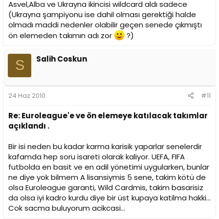
Asvel,Alba ve Ukrayna ikincisi wildcard aldı sadece
(Ukrayna şampiyonu ise dahil olması gerektiği halde
olmadı maddi nedenler olabilir geçen senede çıkmıştı
ön elemeden takımın adı zor
?)
Salih Coskun
S
24 Haz 2010
#11
Re: Euroleague'e ve ön elemeye katılacak takımlar
açıklandı .
Bir isi neden bu kadar karma karisik yaparlar senelerdir
kafamda hep soru isareti olarak kaliyor. UEFA, FIFA
futbolda en basit ve en adil yönetimi uygularken, bunlar
ne diye yok bilmem A lisansiymis 5 sene, takim kötü de
olsa Euroleague garanti, Wild Cardmis, takim basarisiz
da olsa iyi kadro kurdu diye bir üst kupaya katilma hakki...
Cok sacma buluyorum acikcasi...