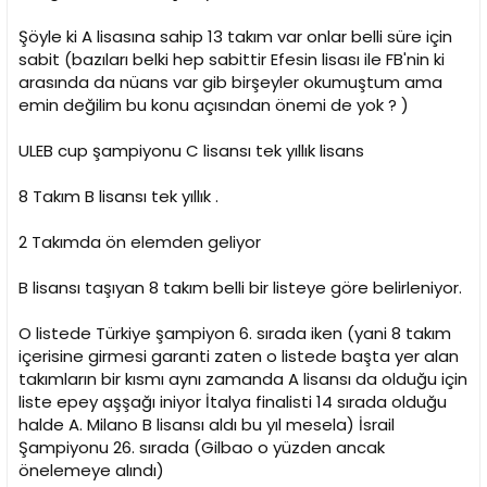
Şöyle ki A lisasına sahip 13 takım var onlar belli süre için
sabit (bazıları belki hep sabittir Efesin lisası ile FB'nin ki
arasında da nüans var gib birşeyler okumuştum ama
emin değilim bu konu açısından önemi de yok ? )
ULEB cup şampiyonu C lisansı tek yıllık lisans
8 Takım B lisansı tek yıllık .
2 Takımda ön elemden geliyor
B lisansı taşıyan 8 takım belli bir listeye göre belirleniyor.
O listede Türkiye şampiyon 6. sırada iken (yani 8 takım
içerisine girmesi garanti zaten o listede başta yer alan
takımların bir kısmı aynı zamanda A lisansı da olduğu için
liste epey aşşağı iniyor İtalya finalisti 14 sırada olduğu
halde A. Milano B lisansı aldı bu yıl mesela) İsrail
Şampiyonu 26. sırada (Gilbao o yüzden ancak
önelemeye alındı)