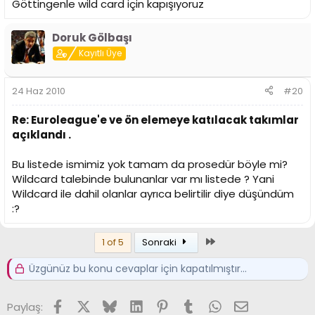
Göttingenle wild card için kapışıyoruz
Doruk Gölbaşı
Kayıtlı Üye
24 Haz 2010
#20
Re: Euroleague'e ve ön elemeye katılacak takımlar
açıklandı .
Bu listede ismimiz yok tamam da prosedür böyle mi?
Wildcard talebinde bulunanlar var mı listede ? Yani
Wildcard ile dahil olanlar ayrıca belirtilir diye düşündüm
:?
Son
1 of 5
Sonraki
Üzgünüz bu konu cevaplar için kapatılmıştır...
Facebook
X (Twitter)
Bluesky
LinkedIn
Pinterest
Tumblr
WhatsApp
E-posta
Paylaş: