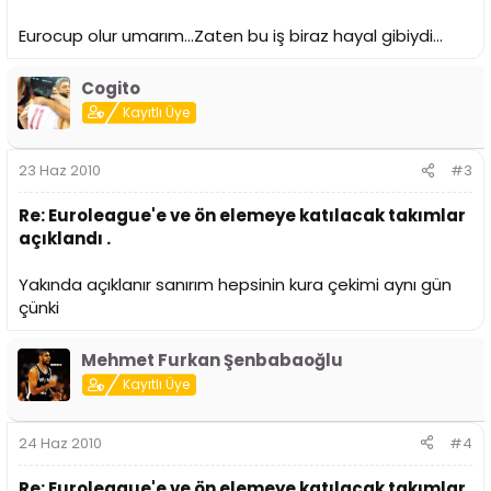
Eurocup olur umarım...Zaten bu iş biraz hayal gibiydi...
Cogito
Kayıtlı Üye
23 Haz 2010
#3
Re: Euroleague'e ve ön elemeye katılacak takımlar
açıklandı .
Yakında açıklanır sanırım hepsinin kura çekimi aynı gün
çünki
Mehmet Furkan Şenbabaoğlu
Kayıtlı Üye
24 Haz 2010
#4
Re: Euroleague'e ve ön elemeye katılacak takımlar