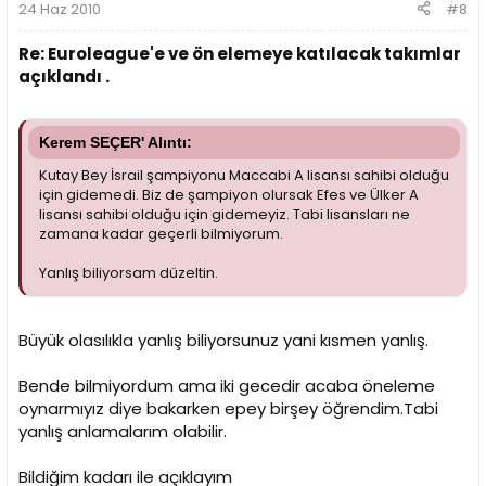
24 Haz 2010
#8
Re: Euroleague'e ve ön elemeye katılacak takımlar
açıklandı .
Kerem SEÇER' Alıntı:
Kutay Bey İsrail şampiyonu Maccabi A lisansı sahibi olduğu
için gidemedi. Biz de şampiyon olursak Efes ve Ülker A
lisansı sahibi olduğu için gidemeyiz. Tabi lisansları ne
zamana kadar geçerli bilmiyorum.
Yanlış biliyorsam düzeltin.
Büyük olasılıkla yanlış biliyorsunuz yani kısmen yanlış.
Bende bilmiyordum ama iki gecedir acaba öneleme
oynarmıyız diye bakarken epey birşey öğrendim.Tabi
yanlış anlamalarım olabilir.
Bildiğim kadarı ile açıklayım