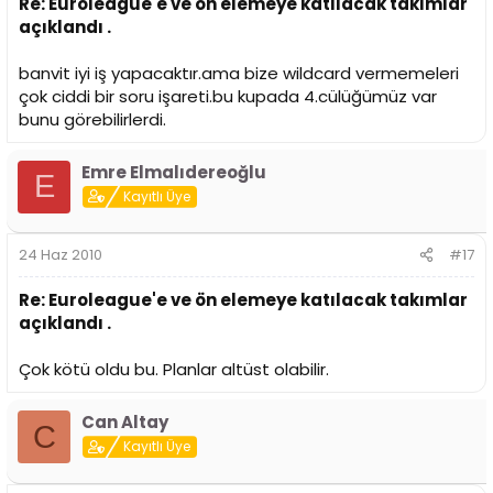
Re: Euroleague'e ve ön elemeye katılacak takımlar
açıklandı .
banvit iyi iş yapacaktır.ama bize wildcard vermemeleri
çok ciddi bir soru işareti.bu kupada 4.cülüğümüz var
bunu görebilirlerdi.
Emre Elmalıdereoğlu
E
Kayıtlı Üye
24 Haz 2010
#17
Re: Euroleague'e ve ön elemeye katılacak takımlar
açıklandı .
Çok kötü oldu bu. Planlar altüst olabilir.
Can Altay
C
Kayıtlı Üye