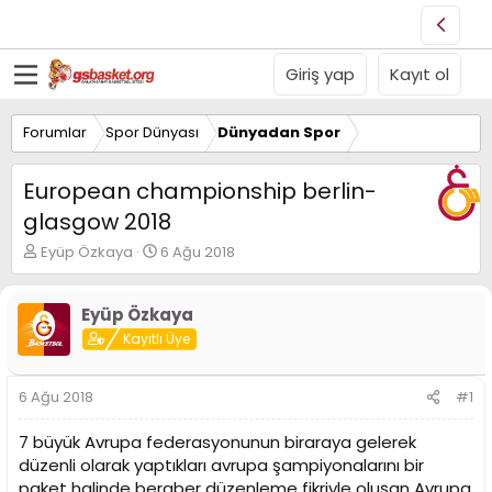
Giriş yap
Kayıt ol
Forumlar
Spor Dünyası
Dünyadan Spor
European championship berlin-
glasgow 2018
K
B
Eyüp Özkaya
6 Ağu 2018
o
a
n
ş
u
l
Eyüp Özkaya
y
a
Kayıtlı Üye
u
n
B
g
a
ı
6 Ağu 2018
#1
ş
ç
l
t
7 büyük Avrupa federasyonunun biraraya gelerek
a
a
düzenli olarak yaptıkları avrupa şampiyonalarını bir
t
r
paket halinde beraber düzenleme fikriyle oluşan Avrupa
a
i