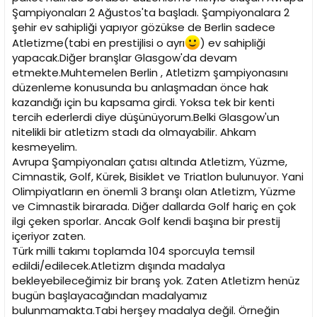
n
h
Şampiyonaları 2 Ağustos'ta başladı. Şampiyonalara 2
i
şehir ev sahipliği yapıyor gözükse de Berlin sadece
Atletizme(tabi en prestijlisi o ayrı
) ev sahipliği
yapacak.Diğer branşlar Glasgow'da devam
etmekte.Muhtemelen Berlin , Atletizm şampiyonasını
düzenleme konusunda bu anlaşmadan önce hak
kazandığı için bu kapsama girdi. Yoksa tek bir kenti
tercih ederlerdi diye düşünüyorum.Belki Glasgow'un
nitelikli bir atletizm stadı da olmayabilir. Ahkam
kesmeyelim.
Avrupa Şampiyonaları çatısı altında Atletizm, Yüzme,
Cimnastik, Golf, Kürek, Bisiklet ve Triatlon bulunuyor. Yani
Olimpiyatların en önemli 3 branşı olan Atletizm, Yüzme
ve Cimnastik birarada. Diğer dallarda Golf hariç en çok
ilgi çeken sporlar. Ancak Golf kendi başına bir prestij
içeriyor zaten.
Türk milli takımı toplamda 104 sporcuyla temsil
edildi/edilecek.Atletizm dışında madalya
bekleyebileceğimiz bir branş yok. Zaten Atletizm henüz
bugün başlayacağından madalyamız
bulunmamakta.Tabi herşey madalya değil. Örneğin