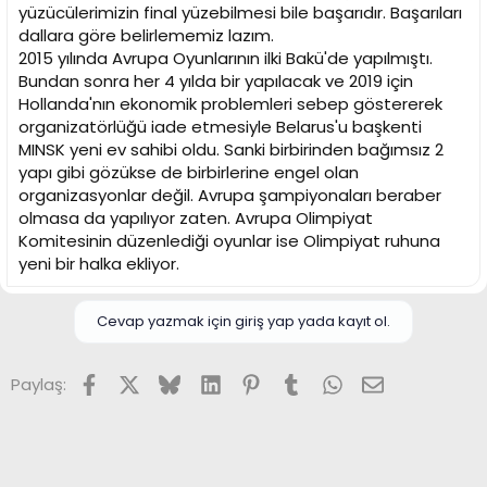
yüzücülerimizin final yüzebilmesi bile başarıdır. Başarıları
dallara göre belirlememiz lazım.
2015 yılında Avrupa Oyunlarının ilki Bakü'de yapılmıştı.
Bundan sonra her 4 yılda bir yapılacak ve 2019 için
Hollanda'nın ekonomik problemleri sebep göstererek
organizatörlüğü iade etmesiyle Belarus'u başkenti
MINSK yeni ev sahibi oldu. Sanki birbirinden bağımsız 2
yapı gibi gözükse de birbirlerine engel olan
organizasyonlar değil. Avrupa şampiyonaları beraber
olmasa da yapılıyor zaten. Avrupa Olimpiyat
Komitesinin düzenlediği oyunlar ise Olimpiyat ruhuna
yeni bir halka ekliyor.
Cevap yazmak için giriş yap yada kayıt ol.
Facebook
X (Twitter)
Bluesky
LinkedIn
Pinterest
Tumblr
WhatsApp
E-posta
Paylaş: