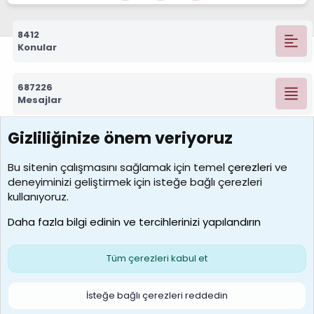
8412
Konular
687226
Mesajlar
Gizliliğinize önem veriyoruz
7388
Kullanıcılar
Bu sitenin çalışmasını sağlamak için temel
çerezleri
ve
deneyiminizi geliştirmek için isteğe bağlı çerezleri
borabekirogluu
kullanıyoruz.
Son üye
Daha fazla bilgi edinin ve tercihlerinizi yapılandırın
Bize ulaşın
Şartlar ve kurallar
Gizlilik politikası
Çerezler
Yardım
Ana sayfa
R
Tüm çerezleri kabul et
S
S
Galatasaray Basketbol | GS Basket Taraftar Platformu
İsteğe bağlı çerezleri reddedin
®
Community platform by XenForo
© 2010-2026 XenForo Ltd.