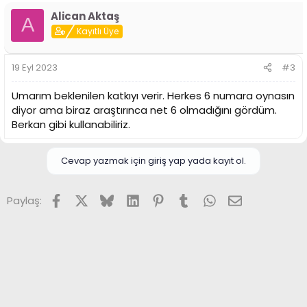
p
Alican Aktaş
k
A
i
Kayıtlı Üye
l
e
r
19 Eyl 2023
#3
:
Umarım beklenilen katkıyı verir. Herkes 6 numara oynasın
diyor ama biraz araştırınca net 6 olmadığını gördüm.
Berkan gibi kullanabiliriz.
Cevap yazmak için giriş yap yada kayıt ol.
Facebook
X (Twitter)
Bluesky
LinkedIn
Pinterest
Tumblr
WhatsApp
E-posta
Paylaş: