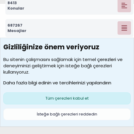
8413
Konular
687267
Mesajlar
Gizliliğinize önem veriyoruz
7388
Kullanıcılar
Bu sitenin çalışmasını sağlamak için temel
çerezleri
ve
deneyiminizi geliştirmek için isteğe bağlı çerezleri
borabekirogluu
kullanıyoruz.
Son üye
Daha fazla bilgi edinin ve tercihlerinizi yapılandırın
Bize ulaşın
Şartlar ve kurallar
Gizlilik politikası
Çerezler
Yardım
Ana sayfa
R
Tüm çerezleri kabul et
S
S
Galatasaray Basketbol | GS Basket Taraftar Platformu
İsteğe bağlı çerezleri reddedin
®
Community platform by XenForo
© 2010-2026 XenForo Ltd.
XenForo Türkçe 🇹🇷 Destek Forumu –
XenWp.Com