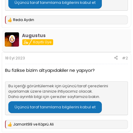
i
Üçüncü taraf tanımlama bilgilerini kabul et
Reda Aydın
T
e
p
Augustus
k
i
Kayıtlı Üye
l
e
r
18 Eyl 2023
#2
:
Bu fizikse bizim altyapıdakiler ne yapıyor?
Bu içeriği görüntülemek için üçüncü taraf çerezlerini
ayarlamak üzere izninize ihtiyacımız olacak.
Daha ayrıntılı bilgi için
çerezler sayfamıza
bakın.
Üçüncü taraf tanımlama bilgilerini kabul et
Jamont99
ve
Köprü Ali
T
e