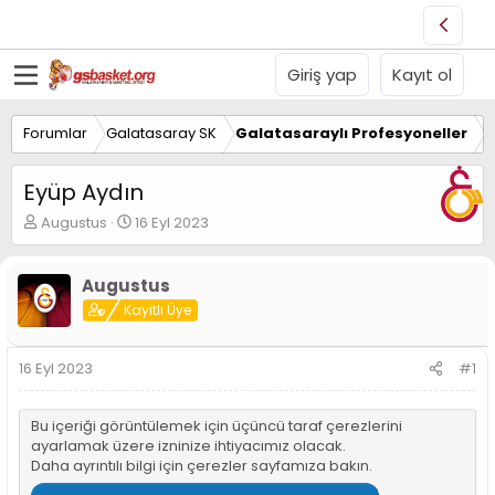
Giriş yap
Kayıt ol
Forumlar
Galatasaray SK
Galatasaraylı Profesyoneller
Eyüp Aydın
K
B
Augustus
16 Eyl 2023
o
a
n
ş
u
l
Augustus
y
a
Kayıtlı Üye
u
n
B
g
a
ı
16 Eyl 2023
#1
ş
ç
l
t
a
a
Bu içeriği görüntülemek için üçüncü taraf çerezlerini
t
r
ayarlamak üzere izninize ihtiyacımız olacak.
a
i
Daha ayrıntılı bilgi için
çerezler sayfamıza
bakın.
n
h