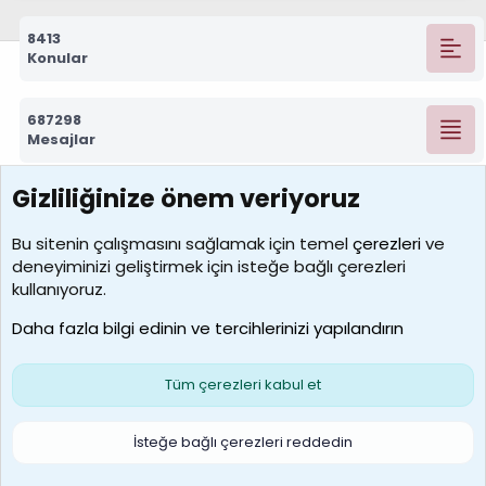
8413
Konular
687298
Mesajlar
Gizliliğinize önem veriyoruz
7390
Kullanıcılar
Bu sitenin çalışmasını sağlamak için temel
çerezleri
ve
deneyiminizi geliştirmek için isteğe bağlı çerezleri
MosesBrownHayranı
kullanıyoruz.
Son üye
Daha fazla bilgi edinin ve tercihlerinizi yapılandırın
Bize ulaşın
Şartlar ve kurallar
Gizlilik politikası
Çerezler
Yardım
Ana sayfa
R
Tüm çerezleri kabul et
S
S
Galatasaray Basketbol | GS Basket Taraftar Platformu
İsteğe bağlı çerezleri reddedin
®
Community platform by XenForo
© 2010-2026 XenForo Ltd.
XenForo Türkçe 🇹🇷 Destek Forumu –
XenWp.Com