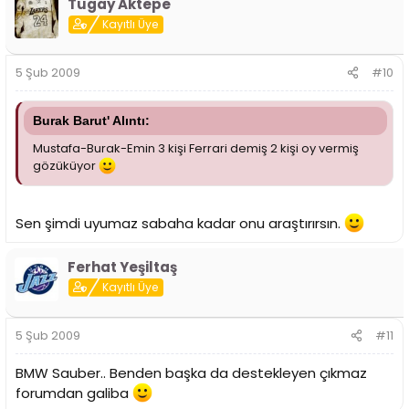
Tugay Aktepe
Kayıtlı Üye
5 Şub 2009
#10
Burak Barut' Alıntı:
Mustafa-Burak-Emin 3 kişi Ferrari demiş 2 kişi oy vermiş
gözüküyor
Sen şimdi uyumaz sabaha kadar onu araştırırsın.
Ferhat Yeşiltaş
Kayıtlı Üye
5 Şub 2009
#11
BMW Sauber.. Benden başka da destekleyen çıkmaz
forumdan galiba