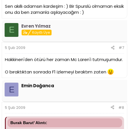
Sen akıllı adamsın kardeşim : ) Bir Spurslü olmaman eksik
onu da ben zamanla aşılayacağım : )
Evren Yılmaz
E
Kayıtlı Üye
5 Şub 2009
#7
Hakkinen'den ötürü her zaman Mc Laren'i tutmuşumdur.
O bıraktıktan sonrada F1 izlemeyi bıraktım zaten
Emin Doğanca
E
5 Şub 2009
#8
Burak Barut' Alıntı: