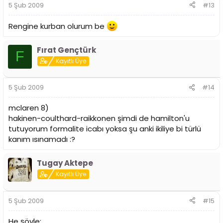
5 Şub 2009
#13
Rengine kurban olurum be
Fırat Gençtürk
F
Kayıtlı Üye
5 Şub 2009
#14
mclaren 8)
hakinen-coulthard-raikkonen şimdi de hamilton'u
tutuyorum formalite icabı yoksa şu anki ikiliye bi türlü
kanım ısınamadı :?
Tugay Aktepe
Kayıtlı Üye
5 Şub 2009
#15
He şöyle;