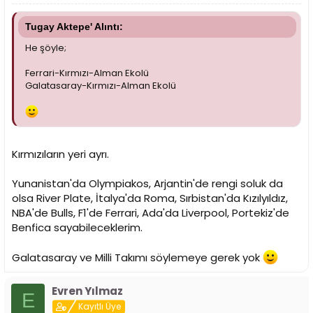
Tugay Aktepe' Alıntı:
He şöyle;
Ferrari-Kırmızı-Alman Ekolü
Galatasaray-Kırmızı-Alman Ekolü
Kırmızıların yeri ayrı.
Yunanistan'da Olympiakos, Arjantin'de rengi soluk da
olsa River Plate, İtalya'da Roma, Sırbistan'da Kızılyıldız,
NBA'de Bulls, F1'de Ferrari, Ada'da Liverpool, Portekiz'de
Benfica sayabileceklerim.
Galatasaray ve Milli Takımı söylemeye gerek yok
Evren Yılmaz
E
Kayıtlı Üye