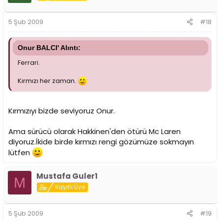
5 Şub 2009
#18
Onur BALCI' Alıntı:
Ferrari.
Kırmızı her zaman.
Kırmızıyı bizde seviyoruz Onur.
Ama sürücü olarak Hakkinen'den ötürü Mc Laren
diyoruz.İkide birde kırmızı rengi gözümüze sokmayın
lütfen
Mustafa Guler1
M
Kayıtlı Üye
5 Şub 2009
#19