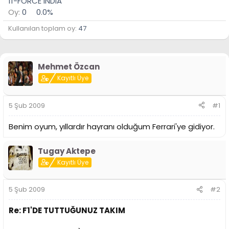
11-FORCE INDIA
Oy:
0
0.0%
Kullanılan toplam oy
47
Mehmet Özcan
Kayıtlı Üye
5 Şub 2009
#1
Benim oyum, yıllardır hayranı olduğum Ferrari'ye gidiyor.
Tugay Aktepe
Kayıtlı Üye
5 Şub 2009
#2
Re: F1'DE TUTTUĞUNUZ TAKIM