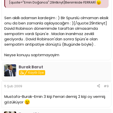
[quote="Emin Doğanca":29ntknyt]Benimkide FERRARİ
Sen akıllı adamsın kardeşim : ) Bir Spurslü olmaman eksik
onu da ben zamanla aşılayacağım : )[/quote:29ntknyt]
David Robinson dönemimde taraftarı olmasamda
sempatim vardı Spürs'e . Macları inanılmaz zevkli
geciyordu . David Robinson'dan sonra Spürs'e olan
sempatim antipatiye dönüştü (Bugünde böyle) .
Neyse konuyu saptırmayayim
Burak Barut
Kayıtlı Üye
5 Şub 2009
#9
Mustafa-Burak-Emin 3 kişi Ferrari demiş 2 kişi oy vermiş
gözüküyor