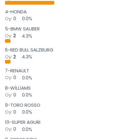
i
4-HONDA
Oy:
0
0.0%
5-BMW SAUBER
Oy:
2
4.3%
6-RED BULL SALZBURG
Oy:
2
4.3%
7-RENAULT
Oy:
0
0.0%
8-WİLLİAMS
Oy:
0
0.0%
9-TORO ROSSO
Oy:
0
0.0%
10-SUPER AGURI
Oy:
0
0.0%