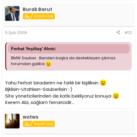
Burak Barut
Kayıtlı Üye
5 Şub 2009
#12
Ferhat Yeşiltaş' Alıntı:
BMW Sauber.. Benden başka da destekleyen çıkmaz
forumdan galiba
Yahu Ferhat biraderim ne farklı bir kişiliksin
Bjklisin-Utahlısın-Sauberlisin : )
Site yöneticilerinden de katkı bekliyoruz konuya
Kerem Abi, sağlam ferraricidir...
wotws
Kayıtlı Üye