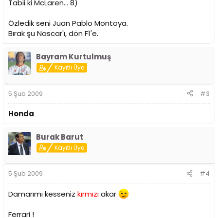
Tabii ki McLaren... 8)
Özledik seni Juan Pablo Montoya.
Bırak şu Nascar'ı, dön F1'e.
Bayram Kurtulmuş
Kayıtlı Üye
5 Şub 2009
#3
Honda
Burak Barut
Kayıtlı Üye
5 Şub 2009
#4
Damarımı kesseniz
kırmızı
akar
Ferrari !