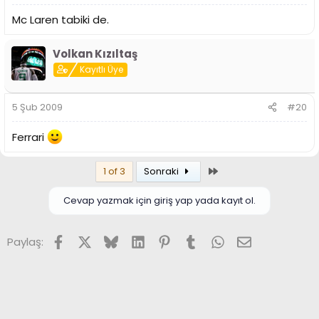
Mc Laren tabiki de.
Volkan Kızıltaş
Kayıtlı Üye
5 Şub 2009
#20
Ferrari
Son
1 of 3
Sonraki
Cevap yazmak için giriş yap yada kayıt ol.
Facebook
X (Twitter)
Bluesky
LinkedIn
Pinterest
Tumblr
WhatsApp
E-posta
Paylaş: