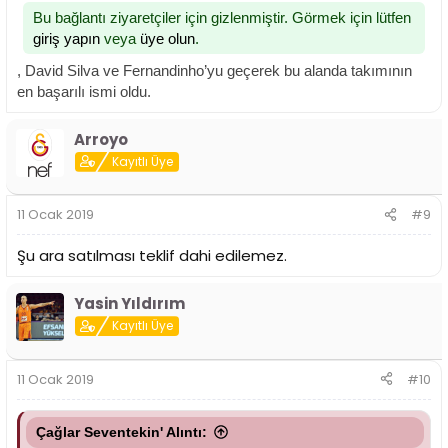
Bu bağlantı ziyaretçiler için gizlenmiştir. Görmek için lütfen
giriş yapın
veya
üye olun
.
, David Silva ve Fernandinho’yu geçerek bu alanda takımının
en başarılı ismi oldu.
Arroyo
Kayıtlı Üye
11 Ocak 2019
#9
Şu ara satılması teklif dahi edilemez.
Yasin Yıldırım
Kayıtlı Üye
11 Ocak 2019
#10
Çağlar Seventekin' Alıntı: