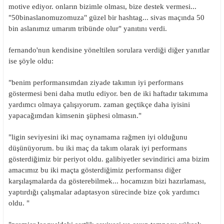
motive ediyor. onların bizimle olması, bize destek vermesi...
"50binaslanomuzomuza" güzel bir hashtag... sivas maçında 50
bin aslanımız umarım tribünde olur" yanıtını verdi.
fernando'nun kendisine yöneltilen sorulara verdiği diğer yanıtlar
ise şöyle oldu:
"benim performansımdan ziyade takımın iyi performans
göstermesi beni daha mutlu ediyor. ben de iki haftadır takımıma
yardımcı olmaya çalışıyorum. zaman geçtikçe daha iyisini
yapacağımdan kimsenin şüphesi olmasın."
"ligin seviyesini iki maç oynamama rağmen iyi olduğunu
düşünüyorum. bu iki maç da takım olarak iyi performans
gösterdiğimiz bir periyot oldu. galibiyetler sevindirici ama bizim
amacımız bu iki maçta gösterdiğimiz performansı diğer
karşılaşmalarda da gösterebilmek... hocamızın bizi hazırlaması,
yaptırdığı çalışmalar adaptasyon sürecinde bize çok yardımcı
oldu. "