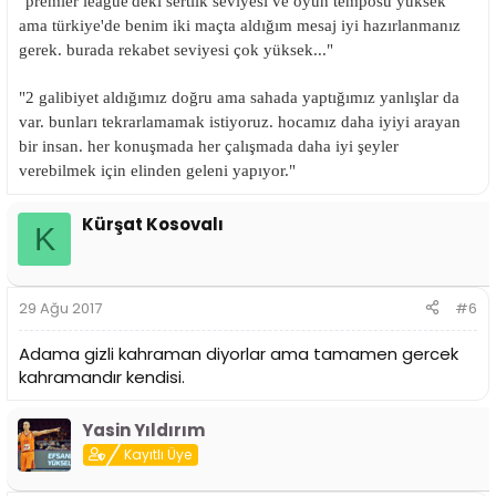
"premier league'deki sertlik seviyesi ve oyun temposu yüksek
ama türkiye'de benim iki maçta aldığım mesaj iyi hazırlanmanız
gerek. burada rekabet seviyesi çok yüksek..."
"2 galibiyet aldığımız doğru ama sahada yaptığımız yanlışlar da
var. bunları tekrarlamamak istiyoruz. hocamız daha iyiyi arayan
bir insan. her konuşmada her çalışmada daha iyi şeyler
verebilmek için elinden geleni yapıyor."
Kürşat Kosovalı
K
29 Ağu 2017
#6
Adama gizli kahraman diyorlar ama tamamen gercek
kahramandır kendisi.
Yasin Yıldırım
Kayıtlı Üye