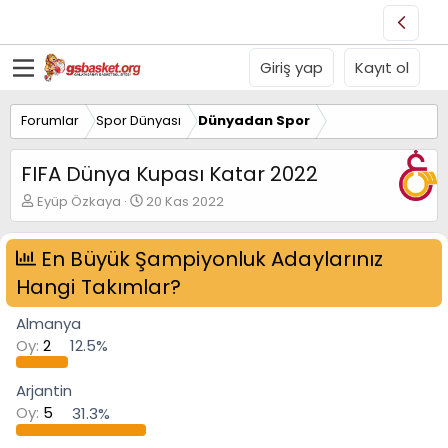
Giriş yap
Kayıt ol
Forumlar
Spor Dünyası
Dünyadan Spor
FIFA Dünya Kupası Katar 2022
K
B
Eyüp Özkaya
20 Kas 2022
o
a
n
ş
u
En Büyük Şampiyonluk Adaylarınız
l
y
a
Hangi Takımlar?
u
n
B
g
Almanya
a
ı
ş
ç
Oy:
2
12.5%
l
t
a
a
Arjantin
t
r
Oy:
5
31.3%
a
i
n
h