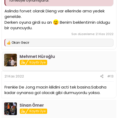
forvetiyle oynamışlardı.
Aslinda forvet olarak Dieng var ellerinde ama yedek
genelde.
Derken oyuna girdi su an
Benim beklentimin oldugu
bir oyuncuydu.
Son düzenleme:
21 Kas 2022
Okan Gecir
T
e
p
Mehmet Hüroğlu
k
i
Kayıtlı Üye
l
e
r
21 Kas 2022
#13
:
Frenkie De Jong macin kilidini acti tek basina.Sabaha
kadar oynansa gol olacak gibi durmuyordu yoksa.
Sinan Ömer
Kayıtlı Üye