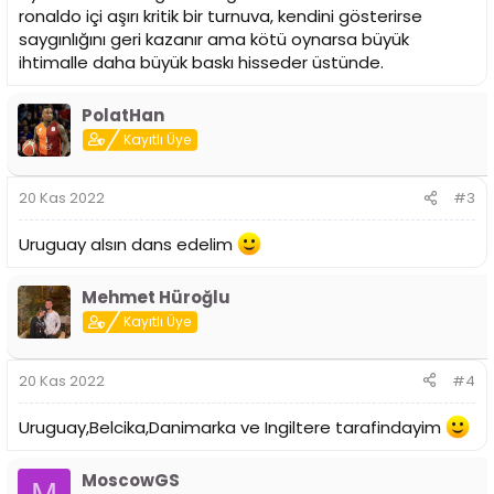
ronaldo içi aşırı kritik bir turnuva, kendini gösterirse
saygınlığını geri kazanır ama kötü oynarsa büyük
ihtimalle daha büyük baskı hisseder üstünde.
PolatHan
Kayıtlı Üye
20 Kas 2022
#3
Uruguay alsın dans edelim
Mehmet Hüroğlu
Kayıtlı Üye
20 Kas 2022
#4
Uruguay,Belcika,Danimarka ve Ingiltere tarafindayim
MoscowGS