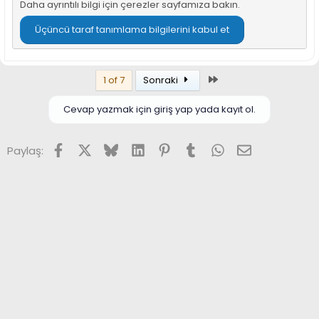
Daha ayrıntılı bilgi için
çerezler sayfamıza
bakın.
Üçüncü taraf tanımlama bilgilerini kabul et
Son
1 of 7
Sonraki
Cevap yazmak için giriş yap yada kayıt ol.
Facebook
X (Twitter)
Bluesky
LinkedIn
Pinterest
Tumblr
WhatsApp
E-posta
Paylaş: