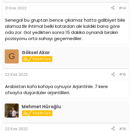
21 Kas 2022
#14
Senegal bu gruptan bence çıkamaz hatta galibiyet bile
alamaz.Bir ihtimal belki katardan alır kaldıki bana göre
oda zor. Gol yedikten sonra 15 dakika oynandı bırakın
pozisyonu orta sahayı geçemediler.
Göksel Akar
G
Kayıtlı Üye
22 Kas 2022
#15
Arabistan kafa kafaya oynuyor Arjantinle. 7 kere
ofsayta düşürdüler arjantilileri.
Mehmet Hüroğlu
Kayıtlı Üye
22 Kas 2022
#16