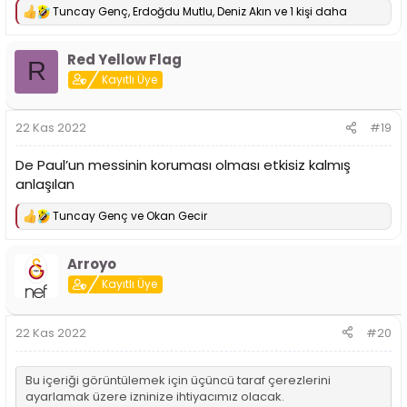
Tuncay Genç
,
Erdoğdu Mutlu
,
Deniz Akın
ve 1 kişi daha
T
e
p
Red Yellow Flag
k
R
i
Kayıtlı Üye
l
e
r
22 Kas 2022
#19
:
De Paul’un messinin koruması olması etkisiz kalmış
anlaşılan
Tuncay Genç
ve
Okan Gecir
T
e
p
Arroyo
k
i
Kayıtlı Üye
l
e
r
22 Kas 2022
#20
:
Bu içeriği görüntülemek için üçüncü taraf çerezlerini
ayarlamak üzere izninize ihtiyacımız olacak.