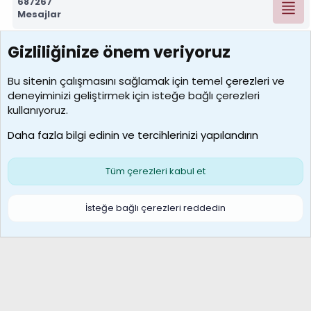
687267
Mesajlar
Gizliliğinize önem veriyoruz
7388
Kullanıcılar
Bu sitenin çalışmasını sağlamak için temel
çerezleri
ve
deneyiminizi geliştirmek için isteğe bağlı çerezleri
borabekirogluu
kullanıyoruz.
Son üye
Daha fazla bilgi edinin ve tercihlerinizi yapılandırın
Bize ulaşın
Şartlar ve kurallar
Gizlilik politikası
Çerezler
Yardım
Ana sayfa
R
Tüm çerezleri kabul et
S
S
Galatasaray Basketbol | GS Basket Taraftar Platformu
İsteğe bağlı çerezleri reddedin
®
Community platform by XenForo
© 2010-2026 XenForo Ltd.
XenForo Türkçe 🇹🇷 Destek Forumu –
XenWp.Com