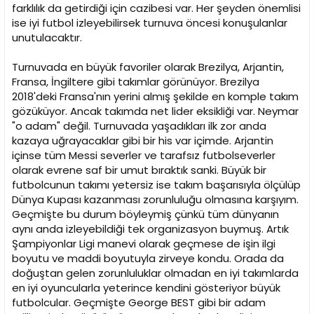
farklılık da getirdiği için cazibesi var. Her şeyden önemlisi
ise iyi futbol izleyebilirsek turnuva öncesi konuşulanlar
unutulacaktır.
Turnuvada en büyük favoriler olarak Brezilya, Arjantin,
Fransa, İngiltere gibi takımlar görünüyor. Brezilya
2018'deki Fransa'nın yerini almış şekilde en komple takım
gözüküyor. Ancak takımda net lider eksikliği var. Neymar
"o adam" değil. Turnuvada yaşadıkları ilk zor anda
kazaya uğrayacaklar gibi bir his var içimde. Arjantin
içinse tüm Messi severler ve tarafsız futbolseverler
olarak evrene saf bir umut bıraktık sanki. Büyük bir
futbolcunun takımı yetersiz ise takım başarısıyla ölçülüp
Dünya Kupası kazanması zorunluluğu olmasına karşıyım.
Geçmişte bu durum böyleymiş çünkü tüm dünyanın
aynı anda izleyebildiği tek organizasyon buymuş. Artık
Şampiyonlar Ligi manevi olarak geçmese de işin ilgi
boyutu ve maddi boyutuyla zirveye kondu. Orada da
doğuştan gelen zorunluluklar olmadan en iyi takımlarda
en iyi oyuncularla yeterince kendini gösteriyor büyük
futbolcular. Geçmişte George BEST gibi bir adam