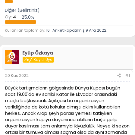
Diğer (Belirtiniz)
Oy:
4
25.0%
Kullanılan toplam oy
16
Anket kapatılmış
9 Ara 2022
.
Eyüp Özkaya
Kayıtlı Üye
20 Kas 2022
#1
Büyük tartışmaların gölgesinde Dünya Kupası bugün
saat 19.00'da ev sahibi Katar ile Ekvador arasındaki
maçla başlayacak. Açıkçası bu organizasyon
verildiğinde de kötü kokular almıştı aklını kullanabilen
herkes. Ancak Arap şeyh parası yemesi tatlıyken
organizasyon kapıya dayanınca akılların başa gelip
duyar kasılması tam anlamıyla ikiyüzlülük. Neyse ki sezon
ortası bir turnuva olması saçma olsa da aynı zamanda