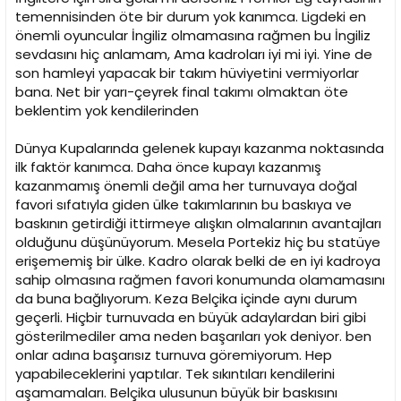
temennisinden öte bir durum yok kanımca. Ligdeki en
önemli oyuncular İngiliz olmamasına rağmen bu İngiliz
sevdasını hiç anlamam, Ama kadroları iyi mi iyi. Yine de
son hamleyi yapacak bir takım hüviyetini vermiyorlar
bana. Net bir yarı-çeyrek final takımı olmaktan öte
beklentim yok kendilerinden
Dünya Kupalarında gelenek kupayı kazanma noktasında
ilk faktör kanımca. Daha önce kupayı kazanmış
kazanmamış önemli değil ama her turnuvaya doğal
favori sıfatıyla giden ülke takımlarının bu baskıya ve
baskının getirdiği ittirmeye alışkın olmalarının avantajları
olduğunu düşünüyorum. Mesela Portekiz hiç bu statüye
erişememiş bir ülke. Kadro olarak belki de en iyi kadroya
sahip olmasına rağmen favori konumunda olamamasını
da buna bağlıyorum. Keza Belçika içinde aynı durum
geçerli. Hiçbir turnuvada en büyük adaylardan biri gibi
gösterilmediler ama neden başarıları yok deniyor. ben
onlar adına başarısız turnuva göremiyorum. Hep
yapabileceklerini yaptılar. Tek sıkıntıları kendilerini
aşamamaları. Belçika ulusunun büyük bir baskısını