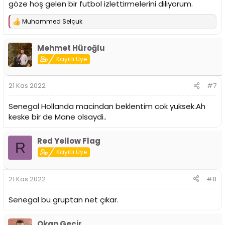
göze hoş gelen bir futbol izlettirmelerini diliyorum.
Muhammed Selçuk
T
e
p
Mehmet Hüroğlu
k
i
Kayıtlı Üye
l
e
r
21 Kas 2022
#7
:
Senegal Hollanda macindan beklentim cok yuksek.Ah
keske bir de Mane olsaydi..
Red Yellow Flag
R
Kayıtlı Üye
21 Kas 2022
#8
Senegal bu gruptan net çıkar.
Okan Gecir