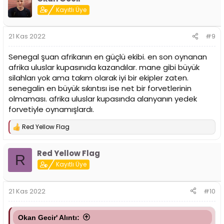
Kayıtlı Üye
21 Kas 2022
#9
Senegal şuan afrikanın en güçlü ekibi. en son oynanan
afrika uluslar kupasınıda kazandılar. mane gibi büyük
silahları yok ama takım olarak iyi bir ekipler zaten.
senegalin en büyük sıkıntısı ise net bir forvetlerinin
olmaması. afrika uluslar kupasında alanyanın yedek
forvetiyle oynamışlardı.
Red Yellow Flag
T
e
p
Red Yellow Flag
k
R
i
Kayıtlı Üye
l
e
r
21 Kas 2022
#10
:
Okan Gecir' Alıntı: