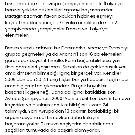
hissetmeden son avrupa şampiyonasındaki İtalya'ya
benzer şekilde beklentileri aşmayı başaramazlar.
Baktığınız zaman favori oldukları hiçbir eşleşmeyi
kaybetmediler sonuçta. En yakın örnekleri de son 2
şampiyonada şampiyonlar Fransa ve İtalya'ya
elenmeleri.
Benim sürpriz adayım ise Danimarka. Ancak ya Fransa'yı
grupta geçmeleri ya da Arjantin'i son 16'da elemeleri
gerekecek büyük ihtimalle. Bunu başarabilirlerse yarı
final görmeleri şaşırtmaz. Sırbistan da çok konuşuluyor
ama kimsenin bilmediği ilginç bir gerçek var. Kendiler
2006'dan beri 2014 hariç hiçbir Dünya Kupasını kaçırmadı
ama hiç gruptan çıkamadılar. Bu çok büyük bir
başarısızlık geleneği. Daha da ilginci katıldıkları son
Avrupa Şampiyonası 2000! Yani o tarihten beri 5 turnuva
kaçırdılar ve bunların son ikisi bildiğiniz üzere 24
takımlıydı. Yani Avrupa'dan 13 takımın katılabildiği bir
organizasyonu sektirmezken daha kolayını
başaramıyorlar. Turnuva seçiyorlar denebilir ama
seçtikleri turnuvada da başarılı olamıyorlar.