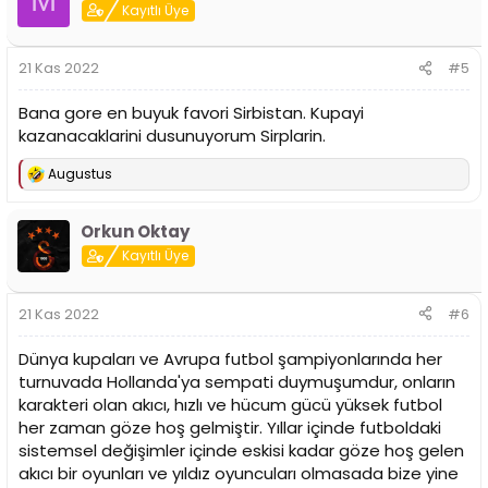
M
Kayıtlı Üye
21 Kas 2022
#5
Bana gore en buyuk favori Sirbistan. Kupayi
kazanacaklarini dusunuyorum Sirplarin.
Augustus
T
e
p
Orkun Oktay
k
i
Kayıtlı Üye
l
e
r
21 Kas 2022
#6
:
Dünya kupaları ve Avrupa futbol şampiyonlarında her
turnuvada Hollanda'ya sempati duymuşumdur, onların
karakteri olan akıcı, hızlı ve hücum gücü yüksek futbol
her zaman göze hoş gelmiştir. Yıllar içinde futboldaki
sistemsel değişimler içinde eskisi kadar göze hoş gelen
akıcı bir oyunları ve yıldız oyuncuları olmasada bize yine