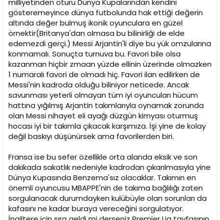
milliyetinden ötürü Dünya Kupalarından kendini
gösteremeyince dünya futbolunda hak ettiği değerin
altında değer bulmuş ikonik oyunculara en güzel
örnektir(Britanya'dan olmasa bu bilinirliği de elde
edemezdi gerçi.) Messi Arjantin'li diye bu yük omzularına
konmamalı. Sonuçta turnuva bu. Favori bile olsa
kazanman hiçbir zmaan yüzde ellinin üzerinde olmazken
1 numaralı favori de olmadı hiç. Favori ilan edilirken de
Messi'nin kadroda olduğu biliniyor neticede. Ancak
savunması yeterli olmayan tüm iyi oyuncuları hücum
hattına yığılmış Arjantin takımlarıyla oynamak zorunda
olan Messi nihayet eli ayağı düzgün kimyası oturmuş
hocası iyi bir takımla çıkacak karşımıza. İşi yine de kolay
değil baskıyı düşünürsek ama favorilerden biri.
Fransa ise bu sefer özellikle orta alanda eksik ve son
dakikada sakatlık nedeniyle kadrodan çıkarılmasıyla yine
Dünya Kupasında Benzema'sız olacaklar. Takımın en
önemli oyuncusu MBAPPE'nin de takıma bağlılığı zaten
sorgulanacak durumdayken kulübüyle olan sorunları da
kafasını ne kadar buraya vereceğini sorgulatıyor.
İngiltere için sıra geldi mi derseniz Premier Lig tayfasının