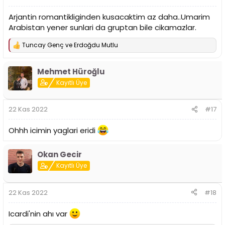
Arjantin romantikliginden kusacaktim az daha..Umarim
Arabistan yener sunlari da gruptan bile cikamazlar.
Tuncay Genç
ve
Erdoğdu Mutlu
T
e
p
Mehmet Hüroğlu
k
i
Kayıtlı Üye
l
e
r
22 Kas 2022
#17
:
Ohhh icimin yaglari eridi
Okan Gecir
Kayıtlı Üye
22 Kas 2022
#18
Icardi'nin ahı var