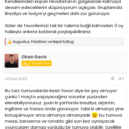
Kendilerinden kopan Hırvatistan'ın gölgesinde kalmaya
devam edeceklerini düşünüyorum açıkçası. Gruplarında
Brezilya ve İsviçre'yi geçmeleri dahi zor görünüyor.
Sizler de favorilerinizi tek bir takıma bağlı kalmadan 3 oy
hakkıyla ankete katılarak paylaşabilirsiniz.
Augustus
,
PolatHan
ve
Nejat Kutlug
T
e
p
Okan Gecir
k
i
Kayıtlı Üye
l
e
r
20 Kas 2022
#2
:
Bu tarz turnuvalarda kesin favori diye bir şey olmuyor
çünkü 1 maçta yaşayacağınız sorunlar yüzünden
elenebiliyorsunuz. şuan ki şartlarda brezilya, arjantin,
ingiltere ve fransa önde görünüyor. tabii ki almanya yine
konuşulmuyor ama almanya almanyadır
bu turnuva
messi, benzema ve ronaldo gibi son kez oynayacak
oyuncuların damga vurduğu bir turnuva olabilir. özellikle