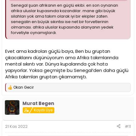
Senegal şuan afrikanın en güçlü ekibi. en son oynanan
afrika uluslar kupasınıda kazandılar. mane gibi büyük
silahları yok ama takım olarak iyi bir ekipler zaten.
senegalin en büyük sıkıntısı ise net bir forvetlerinin
olmaması. afrika uluslar kupasında alanyanın yedek
forvetiyle oynamışlardı.
Evet ama kadroları güçlü baya, Ben bu gruptan
çıkacaklarını düşünüyorum ama Afrika takımlarında
mental sıkıntı var. Dünya kupalarında çok hata
yapıyorlar. Yoksa geçmişte bu Senegal’den daha güçlü
Afrika takımları gruptan çıkamamıştı.
Okan Gecir
T
e
p
Murat Begen
k
i
Kayıtlı Üye
l
e
r
21 Kas 2022
#11
: