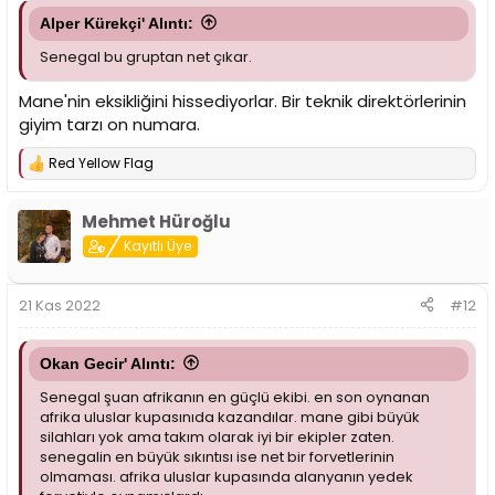
Alper Kürekçi' Alıntı:
Senegal bu gruptan net çıkar.
Mane'nin eksikliğini hissediyorlar. Bir teknik direktörlerinin
giyim tarzı on numara.
Red Yellow Flag
T
e
p
Mehmet Hüroğlu
k
i
Kayıtlı Üye
l
e
r
21 Kas 2022
#12
:
Okan Gecir' Alıntı:
Senegal şuan afrikanın en güçlü ekibi. en son oynanan
afrika uluslar kupasınıda kazandılar. mane gibi büyük
silahları yok ama takım olarak iyi bir ekipler zaten.
senegalin en büyük sıkıntısı ise net bir forvetlerinin
olmaması. afrika uluslar kupasında alanyanın yedek