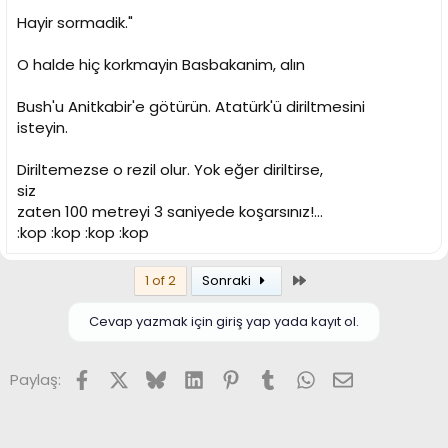
Hayir sormadik."
O halde hiç korkmayin Basbakanim, alın
Bush'u Anitkabir'e götürün. Atatürk'ü diriltmesini
isteyin.
Diriltemezse o rezil olur. Yok eğer diriltirse,
siz
zaten 100 metreyi 3 saniyede koşarsınız!...
:kop :kop :kop :kop
Son
1 of 2
Sonraki
Cevap yazmak için giriş yap yada kayıt ol.
Facebook
X (Twitter)
Bluesky
LinkedIn
Pinterest
Tumblr
WhatsApp
E-posta
Paylaş: