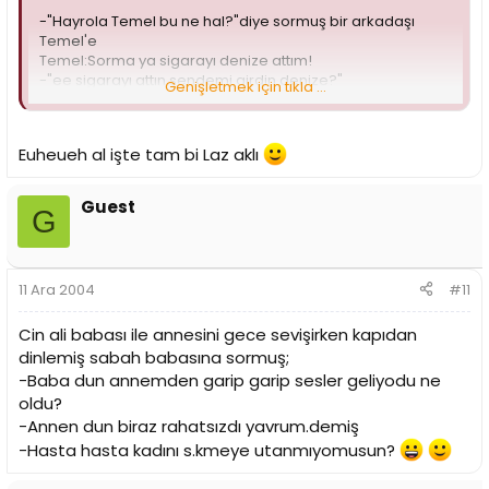
-"Hayrola Temel bu ne hal?"diye sormuş bir arkadaşı
Temel'e
Temel:Sorma ya sigarayı denize attım!
-"ee sigarayı attın sendemi girdin denize?"
Genişletmek için tıkla ...
Temel:yoo sonra sigaranın üstüne basıp söndüreyim
demiştim
Euheueh al işte tam bi Laz aklı
Guest
G
11 Ara 2004
#11
Cin ali babası ile annesini gece sevişirken kapıdan
dinlemiş sabah babasına sormuş;
-Baba dun annemden garip garip sesler geliyodu ne
oldu?
-Annen dun biraz rahatsızdı yavrum.demiş
-Hasta hasta kadını s.kmeye utanmıyomusun?