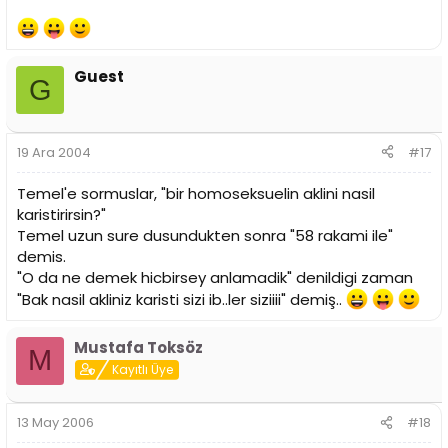
Guest
G
19 Ara 2004
#17
Temel'e sormuslar, "bir homoseksuelin aklini nasil
karistirirsin?"
Temel uzun sure dusundukten sonra "58 rakami ile"
demis.
"O da ne demek hicbirsey anlamadik" denildigi zaman
"Bak nasil akliniz karisti sizi ib..ler siziiii" demiş..
Mustafa Toksöz
M
Kayıtlı Üye
13 May 2006
#18