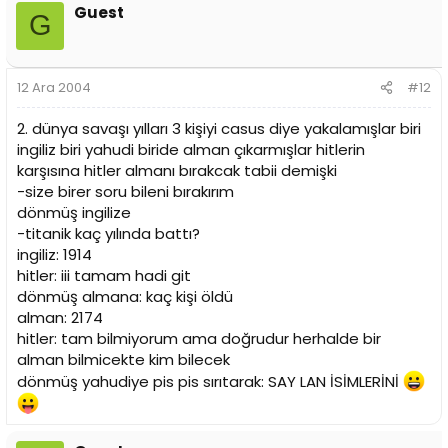
Guest
G
12 Ara 2004
#12
2. dünya savaşı yılları 3 kişiyi casus diye yakalamışlar biri
ingiliz biri yahudi biride alman çıkarmışlar hitlerin
karşısına hitler almanı bırakcak tabii demişki
-size birer soru bileni bırakırım
dönmüş ingilize
-titanik kaç yılında battı?
ingiliz: 1914
hitler: iii tamam hadi git
dönmüş almana: kaç kişi öldü
alman: 2174
hitler: tam bilmiyorum ama doğrudur herhalde bir
alman bilmicekte kim bilecek
dönmüş yahudiye pis pis sırıtarak: SAY LAN İSİMLERİNİ