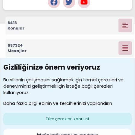
8413
Konular
687324
Mesajlar
Gizliliğinize önem veriyoruz
7390
Kullanıcılar
Bu sitenin çalışmasını sağlamak için temel
çerezleri
ve
deneyiminizi geliştirmek için isteğe bağlı çerezleri
MosesBrownHayranı
kullanıyoruz.
Son üye
Daha fazla bilgi edinin ve tercihlerinizi yapılandırın
Bize ulaşın
Şartlar ve kurallar
Gizlilik politikası
Çerezler
Yardım
Ana sayfa
R
Tüm çerezleri kabul et
S
S
Galatasaray Basketbol | GS Basket Taraftar Platformu
İsteğe bağlı çerezleri reddedin