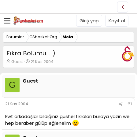
Giriş yap
Kayıt ol
Forumlar
GSbasket.Org
Mola
Fıkra Bölümü... :)
K
B
Guest
21 Kas 2004
o
a
n
ş
u
l
Guest
G
y
a
u
n
B
g
a
ı
21 Kas 2004
#1
ş
ç
l
t
Ewt arkadaşlar bildiğiniz güshel fıkraları buraya yazın we
a
a
t
r
hep beraber gülüp eğlenelim
a
i
n
h