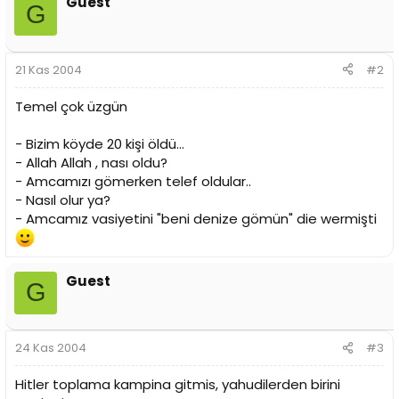
Guest
i
G
21 Kas 2004
#2
Temel çok üzgün
- Bizim köyde 20 kişi öldü...
- Allah Allah , nası oldu?
- Amcamızı gömerken telef oldular..
- Nasıl olur ya?
- Amcamız vasiyetini "beni denize gömün" die wermişti
Guest
G
24 Kas 2004
#3
Hitler toplama kampina gitmis, yahudilerden birini