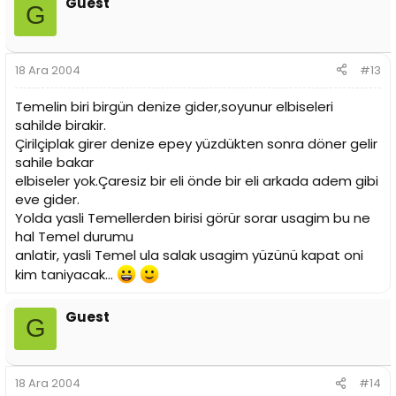
Guest
G
18 Ara 2004
#13
Temelin biri birgün denize gider,soyunur elbiseleri
sahilde birakir.
Çirilçiplak girer denize epey yüzdükten sonra döner gelir
sahile bakar
elbiseler yok.Çaresiz bir eli önde bir eli arkada adem gibi
eve gider.
Yolda yasli Temellerden birisi görür sorar usagim bu ne
hal Temel durumu
anlatir, yasli Temel ula salak usagim yüzünü kapat oni
kim taniyacak...
Guest
G
18 Ara 2004
#14