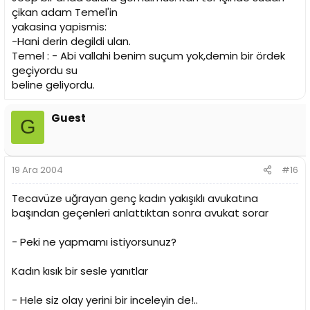
çikan adam Temel'in
yakasina yapismis:
-Hani derin degildi ulan.
Temel : - Abi vallahi benim suçum yok,demin bir ördek
geçiyordu su
beline geliyordu.
Guest
G
19 Ara 2004
#16
Tecavüze uğrayan genç kadın yakışıklı avukatına
başından geçenleri anlattıktan sonra avukat sorar
- Peki ne yapmamı istiyorsunuz?
Kadın kısık bir sesle yanıtlar
- Hele siz olay yerini bir inceleyin de!..