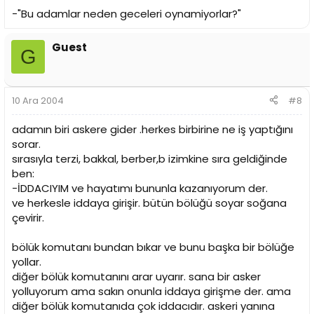
-"Bu adamlar neden geceleri oynamiyorlar?"
Guest
G
10 Ara 2004
#8
adamın biri askere gider .herkes birbirine ne iş yaptığını
sorar.
sırasıyla terzi, bakkal, berber,b izimkine sıra geldiğinde
ben:
-İDDACIYIM ve hayatımı bununla kazanıyorum der.
ve herkesle iddaya girişir. bütün bölüğü soyar soğana
çevirir.
bölük komutanı bundan bıkar ve bunu başka bir bölüğe
yollar.
diğer bölük komutanını arar uyarır. sana bir asker
yolluyorum ama sakın onunla iddaya girişme der. ama
diğer bölük komutanıda çok iddacıdır. askeri yanına