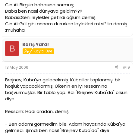
Cin Ali Birgün babasına sormuş;
Baba ben nasıl dünyaya geldim???
Babası:Seni leylekler getirdi oğlum demiş.
Cin Ali:Gül gibi annem dururken leylekleri mi si*tin demiş
:muhaha
Barış Yarar
B
Kayıtlı Üye
13 May 2006
#19
Brejnev, Küba'ya gelecekmiş. Kübalilar toplanmış, bir
hoşluk yapacaklarmış. Ülkenin en iyi ressamına
başvurmuşlar. Bir tablo yap. Adı "Brejnev Küba'da" olsun
diye.
Ressam: Hadi oradan, demiş.
- Ben adamı görmedim bile. Adam hayatında Küba'ya
gelmedi. Şimdi ben nasıl "Brejnev Küba'da" diye