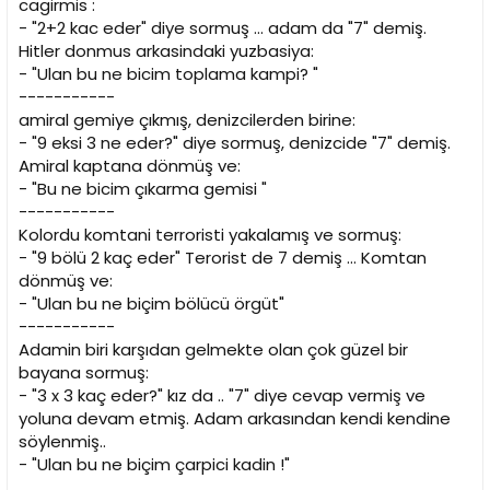
cagirmis :
- "2+2 kac eder" diye sormuş ... adam da "7" demiş.
Hitler donmus arkasindaki yuzbasiya:
- "Ulan bu ne bicim toplama kampi? "
-----------
amiral gemiye çıkmış, denizcilerden birine:
- "9 eksi 3 ne eder?" diye sormuş, denizcide "7" demiş.
Amiral kaptana dönmüş ve:
- "Bu ne bicim çıkarma gemisi "
-----------
Kolordu komtani terroristi yakalamış ve sormuş:
- "9 bölü 2 kaç eder" Terorist de 7 demiş ... Komtan
dönmüş ve:
- "Ulan bu ne biçim bölücü örgüt"
-----------
Adamin biri karşıdan gelmekte olan çok güzel bir
bayana sormuş:
- "3 x 3 kaç eder?" kız da .. "7" diye cevap vermiş ve
yoluna devam etmiş. Adam arkasından kendi kendine
söylenmiş..
- "Ulan bu ne biçim çarpici kadin !"