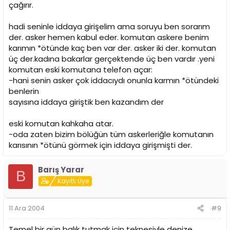
çağırır.
hadi seninle iddaya girişelim ama soruyu ben sorarım
der. asker hemen kabul eder. komutan askere benim
karımın *ötünde kaç ben var der. asker iki der. komutan
üç der.kadına bakarlar gerçektende üç ben vardır .yeni
komutan eski komutana telefon açar:
-hani senin asker çok iddacıydı onunla karmın *ötündeki
benlerin
sayısına iddaya giriştik ben kazandım der
eski komutan kahkaha atar.
-oda zaten bizim bölüğün tüm askerleriğle komutanın
karısının *ötünü görmek için iddaya girişmişti der.
Barış Yarar
B
Kayıtlı Üye
11 Ara 2004
#9
Temel bir gün balık tutmak için teknesiyle denize