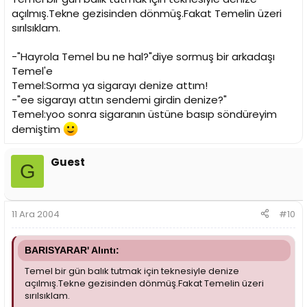
açılmış.Tekne gezisinden dönmüş.Fakat Temelin üzeri
sırılsıklam.
-"Hayrola Temel bu ne hal?"diye sormuş bir arkadaşı
Temel'e
Temel:Sorma ya sigarayı denize attım!
-"ee sigarayı attın sendemi girdin denize?"
Temel:yoo sonra sigaranın üstüne basıp söndüreyim
demiştim
Guest
G
11 Ara 2004
#10
BARISYARAR' Alıntı:
Temel bir gün balık tutmak için teknesiyle denize
açılmış.Tekne gezisinden dönmüş.Fakat Temelin üzeri
sırılsıklam.