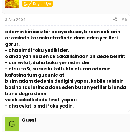
Kayıtlı Üye
3 Ara 2004
#6
adamin biri issiz bir adaya duser, birden calilarin
arkasinda kazanin etrafinda dans eden yerlileri
gorur.
- aha simdi *oku yedik! der.
o anda yaninda en ak sakallisindan bir dede belirir:
- dur evlat, daha boku yemedin. der
- al su ta$i, su suslu koltukta oturan adamin
kafasina tum gucunle at.
bizim adam dedenin dedigini yapar, kabile reisinin
basina tasi atinca dans eden butun yerliler bi anda
buna dogru doner.
ve ak sakalli dede finali yapar:
- aha evlat! simdi *oku yedin.
Guest
G