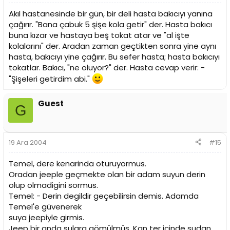
Akıl hastanesinde bir gün, bir deli hasta bakıcıyı yanına
çağırır. "Bana çabuk 5 şişe kola getir" der. Hasta bakıcı
buna kızar ve hastaya beş tokat atar ve "al işte
kolalarını" der. Aradan zaman geçtikten sonra yine aynı
hasta, bakıcıyı yine çağırır. Bu sefer hasta; hasta bakıcıyı
tokatlar. Bakıcı, "ne oluyor?" der. Hasta cevap verir: -
"Şişeleri getirdim abi."
Guest
G
19 Ara 2004
#15
Temel, dere kenarinda oturuyormus.
Oradan jeeple geçmekte olan bir adam suyun derin
olup olmadigini sormus.
Temel: - Derin degildir geçebilirsin demis. Adamda
Temel'e güvenerek
suya jeepiyle girmis.
Jeep bir anda sulara gömülmüs. Kan ter içinde sudan