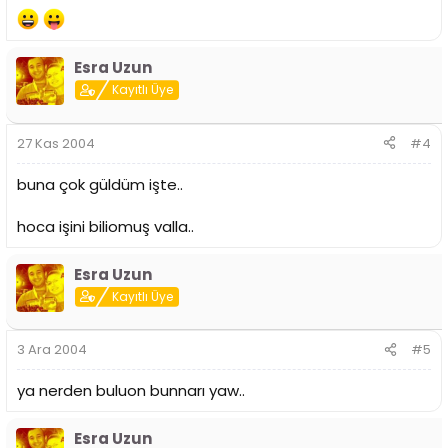
Esra Uzun
Kayıtlı Üye
27 Kas 2004
#4
buna çok güldüm işte..
hoca işini biliomuş valla..
Esra Uzun
Kayıtlı Üye
3 Ara 2004
#5
ya nerden buluon bunnarı yaw..
Esra Uzun