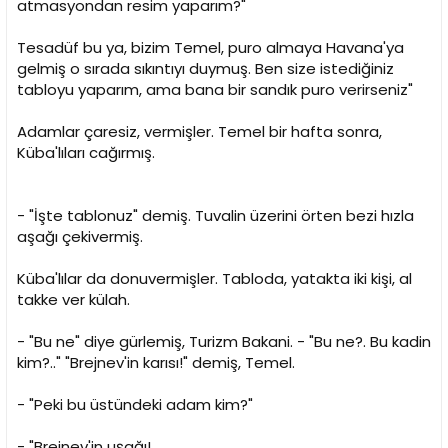
atmasyondan resim yaparım?"
Tesadüf bu ya, bizim Temel, puro almaya Havana'ya
gelmiş o sırada sıkıntıyı duymuş. Ben size istediğiniz
tabloyu yaparım, ama bana bir sandık puro verirseniz"
Adamlar çaresiz, vermişler. Temel bir hafta sonra,
Küba'lıları cağırmış.
- "İşte tablonuz" demiş. Tuvalin üzerini örten bezi hızla
aşağı çekivermiş.
Küba'lılar da donuvermişler. Tabloda, yatakta iki kişi, al
takke ver külah.
- "Bu ne" diye gürlemiş, Turizm Bakani. - "Bu ne?. Bu kadin
kim?.." "Brejnev'in karısı!" demiş, Temel.
- "Peki bu üstündeki adam kim?"
- "Brejnev'in uşağı!..