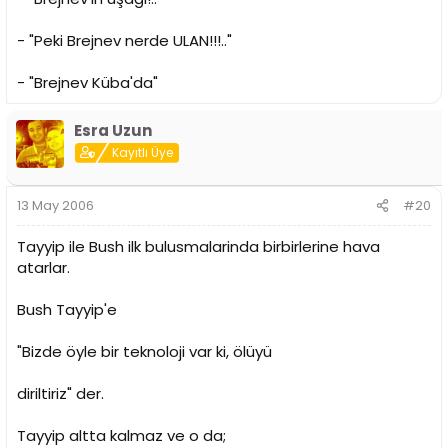
- "Peki Brejnev nerde ULAN!!!.."
- "Brejnev Küba'da"
Esra Uzun
Kayıtlı Üye
13 May 2006
#20
Tayyip ile Bush ilk bulusmalarinda birbirlerine hava
atarlar.
Bush Tayyip'e
"Bizde öyle bir teknoloji var ki, ölüyü
diriltiriz" der.
Tayyip altta kalmaz ve o da;