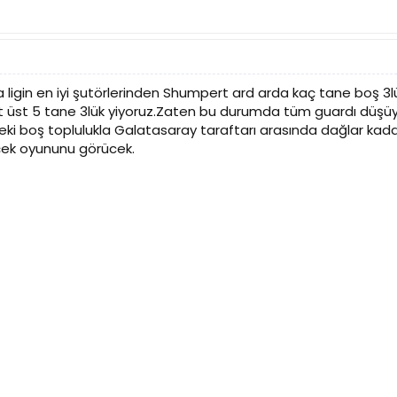
a ligin en iyi şutörlerinden Shumpert ard arda kaç tane boş 3lü
st üst 5 tane 3lük yiyoruz.Zaten bu durumda tüm guardı düşü
eki boş toplulukla Galatasaray taraftarı arasında dağlar k
çek oyununu görücek.