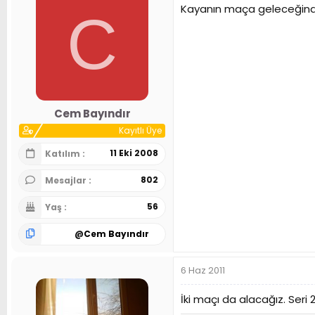
Kayanın maça geleceğinden
C
Cem Bayındır
Kayıtlı Üye
11 Eki 2008
Katılım
802
Mesajlar
56
Yaş
@
Cem Bayındır
6 Haz 2011
İki maçı da alacağız. Seri