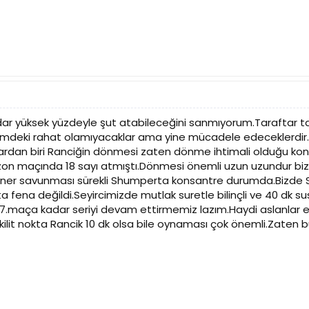
ar yüksek yüzdeyle şut atabileceğini sanmıyorum.Taraftar ta
emdeki rahat olamıyacaklar ama yine mücadele edeceklerdir.
lardan biri Ranciğin dönmesi zaten dönme ihtimali olduğu konuş
on maçında 18 sayı atmıştı.Dönmesi önemli uzun uzundur bi
fener savunması sürekli Shumperta konsantre durumda.Bizde 
fena değildi.Seyircimizde mutlak suretle bilinçli ve 40 dk 
maça kadar seriyi devam ettirmemiz lazım.Haydi aslanlar ev
 kilit nokta Rancik 10 dk olsa bile oynaması çok önemli.Zat