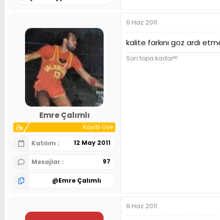
6 Haz 2011
kalite farkını goz ardı e
Son topa kadar!!!
Emre Çalımlı
Kayıtlı Üye
12 May 2011
Katılım
97
Mesajlar
@
Emre Çalımlı
6 Haz 2011