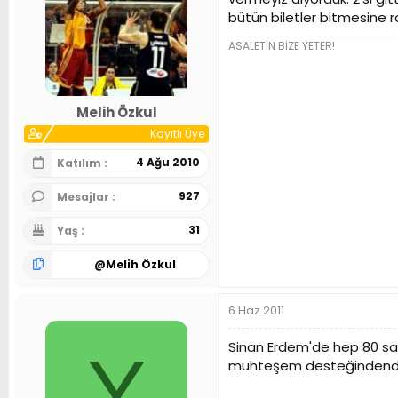
bütün biletler bitmesine
ASALETİN BİZE YETER!
Melih Özkul
Kayıtlı Üye
4 Ağu 2010
Katılım
927
Mesajlar
31
Yaş
@
Melih Özkul
6 Haz 2011
Sinan Erdem'de hep 80 sayı
Y
muhteşem desteğindendir. Y