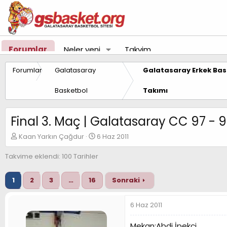
Forumlar
Neler yeni
Takvim
Forumlar
Galatasaray
Galatasaray Erkek Bas
Basketbol
Takımı
Final 3. Maç | Galatasaray CC 97 - 
K
B
Kaan Yarkın Çağdur
6 Haz 2011
o
a
n
ş
Takvime eklendi: 100 Tarihler
u
l
y
a
1
2
3
…
16
Sonraki
u
n
B
g
a
ı
6 Haz 2011
ş
ç
l
t
Mekan:Abdi İpekçi