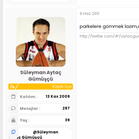
6 Haz 2011
parkelere gömmek lazım,o 
http://twitter.com/#!/aytacg
Süleyman Aytaç
Gümüşçü
Kayıtlı Üye
13 Kas 2009
Katılım
287
Mesajlar
39
Yaş
@
Süleyman
Aytaç Gümüşçü