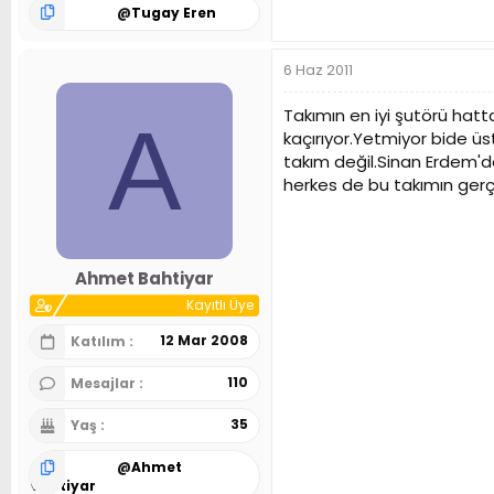
@
Tugay Eren
6 Haz 2011
Takımın en iyi şutörü hatt
A
kaçırıyor.Yetmiyor bide ü
takım değil.Sinan Erdem'd
herkes de bu takımın ger
Ahmet Bahtiyar
Kayıtlı Üye
12 Mar 2008
Katılım
110
Mesajlar
35
Yaş
@
Ahmet
Bahtiyar