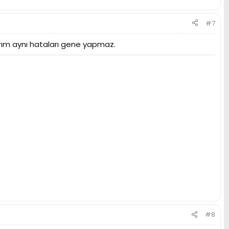
#7
arım aynı hataları gene yapmaz.
#8