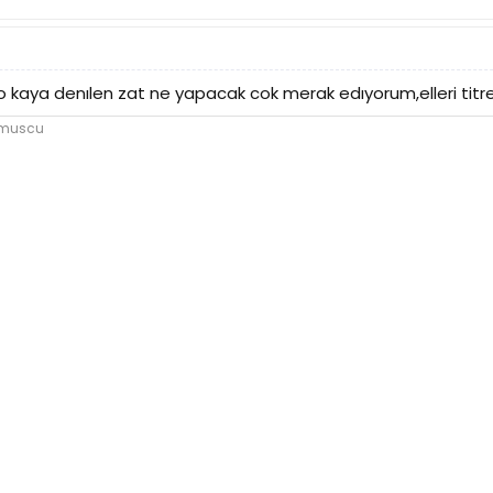
kaya denılen zat ne yapacak cok merak edıyorum,elleri titre
umuscu