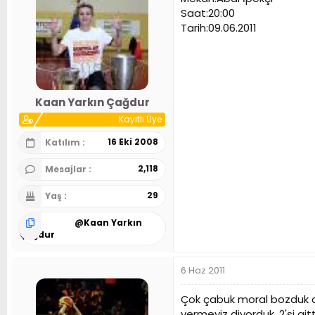
a
a
Saat:20:00
t
r
a
i
Tarih:09.06.2011
n
h
i
Kaan Yarkın Çağdur
Kayıtlı Üye
16 Eki 2008
Katılım
2,118
Mesajlar
29
Yaş
@
Kaan Yarkın
Çağdur
6 Haz 2011
Çok çabuk moral bozduk a
vermeyiz diyorduk. 2'si 