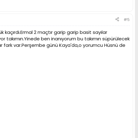
#5
k kaçırdı.Ermal 2 maçtır garip garip basit sayılar
yor takımın.Yinede ben inanıyorum bu takımın süpürülecek
adar fark var.Perşembe günü Kaya'da,o yorumcu Hüsnü de