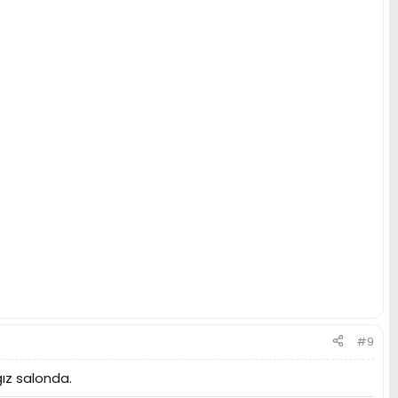
#9
ğız salonda.