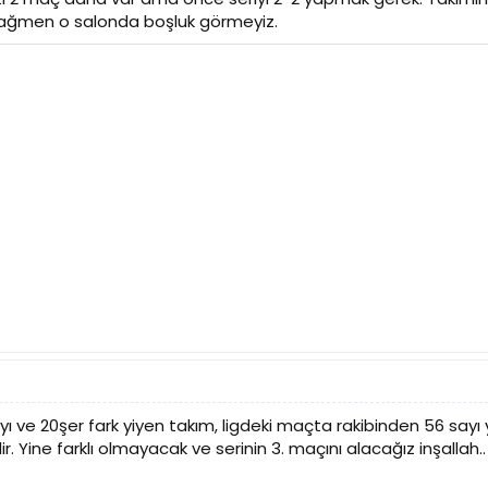
 rağmen o salonda boşluk görmeyiz.
 ve 20şer fark yiyen takım, ligdeki maçta rakibinden 56 sayı y
ine farklı olmayacak ve serinin 3. maçını alacağız inşallah..