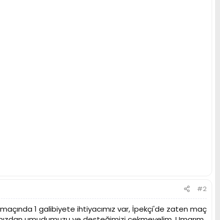
#2
çında 1 galibiyete ihtiyacımız var, İpekçi'de zaten maç
kımımızdan umudumuzu ve desteğimizi çekmeyelim. Umarım