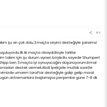
#4
kım şu an çok dolu.3.maçta seyirci desteğiyle şansımız
uluyordu.İlk iki maçta olsaydı.Böyle farklar
zim takım için şu durum aynen böyle.Bu sayede Shumpert
Shipp ben 3.maçta iyi oynuyacağını düşünüyorum.Ermal
susmadan destek vermeli.Abdi İpekçide mutlak suretle
imizde umarım taraftar desteğiyle galip gelip moral
en bugün antremanlara başlamışsa perşembe güne 7-8 dk