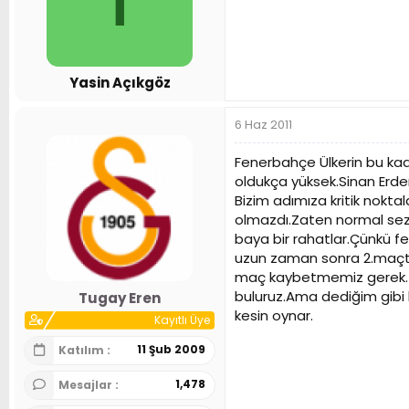
Yasin Açıkgöz
6 Haz 2011
Fenerbahçe Ülkerin bu kad
oldukça yüksek.Sinan Erd
Bizim adımıza kritik nokta
olmazdı.Zaten normal sez
baya bir rahatlar.Çünkü 
uzun zaman sonra 2.maçta 
maç kaybetmemiz gerek.7.
buluruz.Ama dediğim gibi
Tugay Eren
kesin oynar.
Kayıtlı Üye
11 Şub 2009
Katılım
1,478
Mesajlar