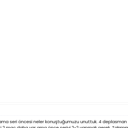
ma seri öncesi neler konuştuğumuzu unuttuk. 4 deplasman ma
gitti 2 maç daha var ama önce seriyi 2-2 yapmak gerek. Ta