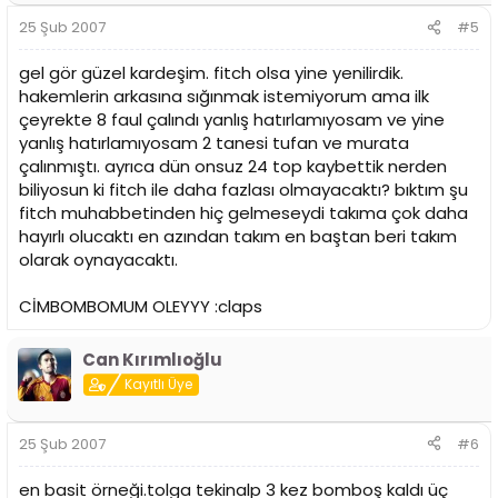
25 Şub 2007
#5
gel gör güzel kardeşim. fitch olsa yine yenilirdik.
hakemlerin arkasına sığınmak istemiyorum ama ilk
çeyrekte 8 faul çalındı yanlış hatırlamıyosam ve yine
yanlış hatırlamıyosam 2 tanesi tufan ve murata
çalınmıştı. ayrıca dün onsuz 24 top kaybettik nerden
biliyosun ki fitch ile daha fazlası olmayacaktı? bıktım şu
fitch muhabbetinden hiç gelmeseydi takıma çok daha
hayırlı olucaktı en azından takım en baştan beri
takım
olarak oynayacaktı.
CİMBOMBOMUM OLEYYY :claps
Can Kırımlıoğlu
Kayıtlı Üye
25 Şub 2007
#6
en basit örneği.tolga tekinalp 3 kez bomboş kaldı üç