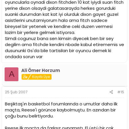
oyuncularla oynadi dixon fitchden 10 kat iyiydi suan fitch
yerine dixon olsaydi galatasarayda herkes gorurduki
suanki durumdan kat kat iyi olurduk dixon gayet guzel
asistlerini unutamiyorum hala ama fitch sadece
bireysel bir yetenek ve kendine ceki duzen vermesi
lazim bir yerlere gelmek istiyorsa.
Simdi cogunuz bana sen kimsin diyecek ben bir sey
degilim ama fitchde kendini nbade kabul etirememis ve
dusununki Gs'da bile tartisilan bir oyuncu demek ki
ondada sorun var
Ali Ömer Horzum
A
Kayıtlı Üye
25 Şub 2007
#15
Beşiktaş'ın basketbol forumlarında o umutlar daha ilk
maçta, Reese'i görünce kaybolmuştu. En azından bir
çoğu bunu belirtiyordu.
Reese ilk maçta da farksız oynamıştı. El üstü bir çok