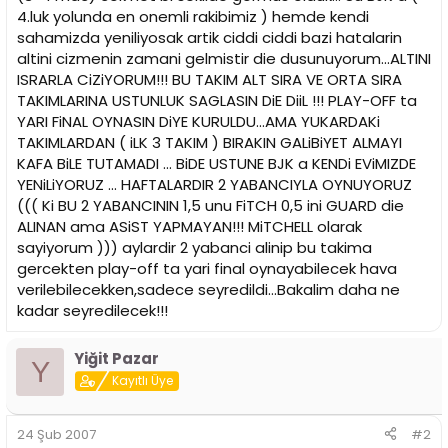
i
4.luk yolunda en onemli rakibimiz ) hemde kendi
sahamizda yeniliyosak artik ciddi ciddi bazi hatalarin
altini cizmenin zamani gelmistir die dusunuyorum...ALTINI
ISRARLA CiZiYORUM!!! BU TAKIM ALT SIRA VE ORTA SIRA
TAKIMLARINA USTUNLUK SAGLASIN DiE DiiL !!! PLAY-OFF ta
YARI FiNAL OYNASIN DiYE KURULDU...AMA YUKARDAKi
TAKIMLARDAN ( iLK 3 TAKIM ) BIRAKIN GALiBiYET ALMAYI
KAFA BiLE TUTAMADI ... BiDE USTUNE BJK a KENDi EViMIZDE
YENiLiYORUZ ... HAFTALARDIR 2 YABANCIYLA OYNUYORUZ
((( Ki BU 2 YABANCININ 1,5 unu FiTCH 0,5 ini GUARD die
ALINAN ama ASiST YAPMAYAN!!! MiTCHELL olarak
sayiyorum ))) aylardir 2 yabanci alinip bu takima
gercekten play-off ta yari final oynayabilecek hava
verilebilecekken,sadece seyredildi...Bakalim daha ne
kadar seyredilecek!!!
Yiğit Pazar
Y
Kayıtlı Üye
24 Şub 2007
#2