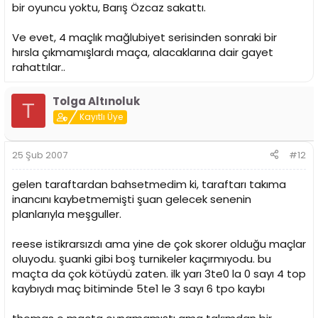
bir oyuncu yoktu, Barış Özcaz sakattı.
Ve evet, 4 maçlık mağlubiyet serisinden sonraki bir
hırsla çıkmamışlardı maça, alacaklarına dair gayet
rahattılar..
Tolga Altınoluk
T
Kayıtlı Üye
25 Şub 2007
#12
gelen taraftardan bahsetmedim ki, taraftarı takıma
inancını kaybetmemişti şuan gelecek senenin
planlarıyla meşguller.
reese istikrarsızdı ama yine de çok skorer olduğu maçlar
oluyodu. şuanki gibi boş turnikeler kaçırmıyodu. bu
maçta da çok kötüydü zaten. ilk yarı 3te0 la 0 sayı 4 top
kaybıydı maç bitiminde 5te1 le 3 sayı 6 tpo kaybı