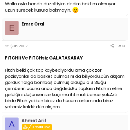
işaretleri kullanmadığı için biraz zor oldu okumak ama
Walla oyle bende duzeltiyim dedim baktim olmuyor
içeriği genelde doğru
uzun surecek kusura bakmayin.
Emre Oral
E
25 Şub 2007
#19
FiTCHli Ve FiTCHsiz GALATASARAY
Fitch belki çok top kaybediyordu ama çok zor
pozisyonlar da basket bulmasını da biliyordu.Dün akşam
gördük Tolga bomboş bulmuş olduğu o 3 3lüğü
çemberin ucuna anca değdirdi.Bu topların Fitch in eline
geldiğini düşünsenize kaçırma ihtimali bence yok.Artı
birde Fitch yokken biraz da hücum anlamında biraz
yetersiz kaldık dün akşam.
Ahmet Arif
A
Kayıtlı Üye