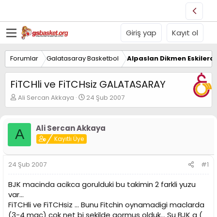
Giriş yap
Kayıt ol
Forumlar
Galatasaray Basketbol
Alpaslan Dikmen Eskilerd
FiTCHli ve FiTCHsiz GALATASARAY
K
B
Ali Sercan Akkaya
24 Şub 2007
o
a
n
ş
u
l
Ali Sercan Akkaya
A
y
a
Kayıtlı Üye
u
n
B
g
a
ı
24 Şub 2007
#1
ş
ç
l
t
BJK macinda acikca gorulduki bu takimin 2 farkli yuzu
a
a
t
r
var...
a
i
FiTCHli ve FiTCHsiz ... Bunu Fitchin oynamadigi maclarda
n
h
(3-4 mac) cok net bi sekilde gormus olduk... Su BJK a (