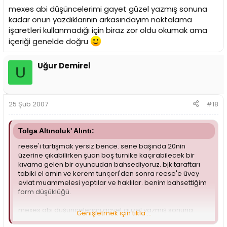
mexes abi düşüncelerimi gayet güzel yazmış sonuna
kadar onun yazdıklarının arkasındayım noktalama
işaretleri kullanmadığı için biraz zor oldu okumak ama
içeriği genelde doğru
Uğur Demirel
U
25 Şub 2007
#18
Tolga Altınoluk' Alıntı:
reese'i tartışmak yersiz bence. sene başında 20nin
üzerine çıkabilirken şuan boş turnike kaçırabilecek bir
kıvama gelen bir oyuncudan bahsediyoruz. bjk taraftarı
tabiki el amin ve kerem tunçeri'den sonra reese'e üvey
evlat muammelesi yaptılar ve haklılar. benim bahsettiğim
form düşüklüğü.
mexes abi düşüncelerimi gayet güzel yazmış sonuna
Genişletmek için tıkla ...
kadar onun yazdıklarının arkasındayım noktalama