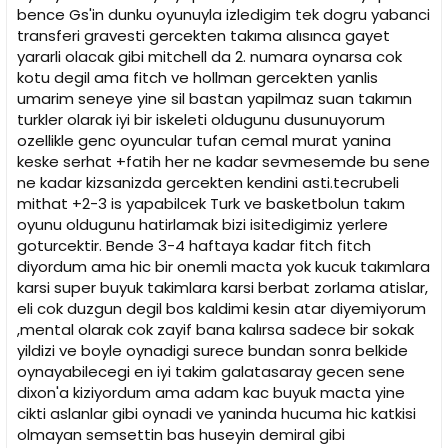
bence Gs'in dunku oyunuyla izledigim tek dogru yabanci
transferi gravesti gercekten takıma alısınca gayet
yararli olacak gibi mitchell da 2. numara oynarsa cok
kotu degil ama fitch ve hollman gercekten yanlis
umarim seneye yine sil bastan yapilmaz suan takımın
turkler olarak iyi bir iskeleti oldugunu dusunuyorum
ozellikle genc oyuncular tufan cemal murat yanina
keske serhat +fatih her ne kadar sevmesemde bu sene
ne kadar kizsanizda gercekten kendini asti.tecrubeli
mithat +2-3 is yapabilcek Turk ve basketbolun takım
oyunu oldugunu hatirlamak bizi isitedigimiz yerlere
goturcektir. Bende 3-4 haftaya kadar fitch fitch
diyordum ama hic bir onemli macta yok kucuk takımlara
karsi super buyuk takimlara karsi berbat zorlama atislar,
eli cok duzgun degil bos kaldimi kesin atar diyemiyorum
,mental olarak cok zayif bana kalırsa sadece bir sokak
yildizi ve boyle oynadigi surece bundan sonra belkide
oynayabilecegi en iyi takim galatasaray gecen sene
dixon'a kiziyordum ama adam kac buyuk macta yine
cikti aslanlar gibi oynadi ve yaninda hucuma hic katkisi
olmayan semsettin bas huseyin demiral gibi