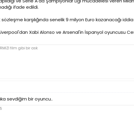
apıldığı ve Serie A'da Şampiyonlar Ligi mücadelesi veren Mi
adığı ifade edildi.
ık sözleşme karşılığında senelik 9 milyon Euro kazanacağı iddia 
a Liverpool'dan Xabi Alonso ve Arsenal'in İspanyol oyuncusu C
RMIZI film gibi bir ask
ka sevdiğim bir oyuncu..
05