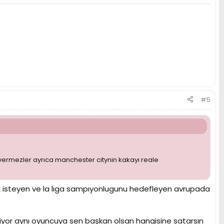
#5
ermezler ayrıca manchester citynin kakayı reale
k isteyen ve la lıga sampıyonlugunu hedefleyen avrupada
riyor aynı oyuncuya sen başkan olsan hangisine satarsın