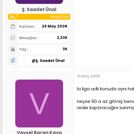
Ş. Saadet Ünal
Kayıtlı Üye
29 May 2008
Katılım
2,336
Mesajlar
36
Yaş
@
Ş. Saadet Ünal
31 May 2009
la liga adlı konuda aynı h
V
neyse 60 a az gitmiş ben
reale kaptıracağını sanmıy
Veysel Baran Kaya