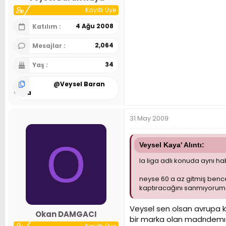
Kayıtlı Üye
4 Ağu 2008
Katılım
2,064
Mesajlar
34
Yaş
@
Veysel Baran
Kaya
31 May 2009
O
Veysel Kaya' Alıntı:
la liga adlı konuda aynı ha
neyse 60 a az gitmiş benc
kaptıracağını sanmıyorum n
Veysel sen olsan avrupa 
Okan DAMGACI
bir marka olan madrıdemı 