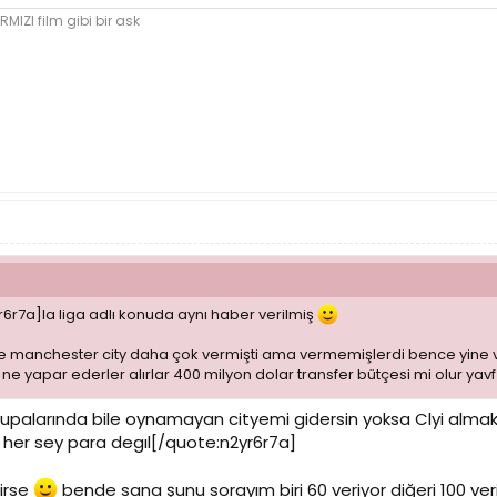
RMIZI film gibi bir ask
6r7a]la liga adlı konuda aynı haber verilmiş
e manchester city daha çok vermişti ama vermemişlerdi bence yine v
e yapar ederler alırlar 400 milyon dolar transfer bütçesi mi olur yavf
kupalarında bile oynamayan cityemi gidersin yoksa Clyi alma
her sey para degıl[/quote:n2yr6r7a]
irse
bende sana şunu sorayım biri 60 veriyor diğeri 100 ve