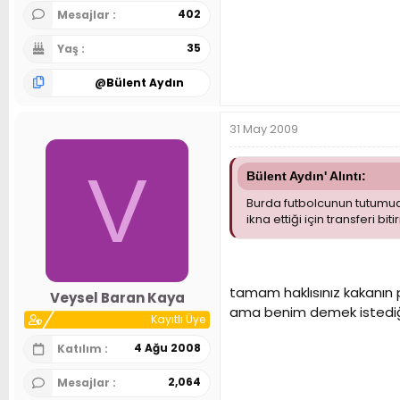
402
Mesajlar
35
Yaş
@
Bülent Aydın
31 May 2009
V
Bülent Aydın' Alıntı:
Burda futbolcunun tutumuda
ikna ettiği için transferi bitir
tamam haklısınız kakanın 
Veysel Baran Kaya
ama benim demek istediğim
Kayıtlı Üye
4 Ağu 2008
Katılım
2,064
Mesajlar