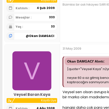
Kayıtlı Üye
Bizimkisi bir ask hikayesi SARI KI
4 Şub 2009
Katılım
333
Mesajlar
33
Yaş
@
Okan DAMGACI
31 May 2009
V
Okan DAMGACI' Alıntı:
[quote="Veysel Kaya":n2yr
neyse 60 a az gitmiş benc
kaptıracağını sanmıyorum n
Veysel sen olsan avrupa 
Veysel Baran Kaya
bir marka olan madrıdemı 
Kayıtlı Üye
hangisi daha çok para ver
4 Ağu 2008
Katılım