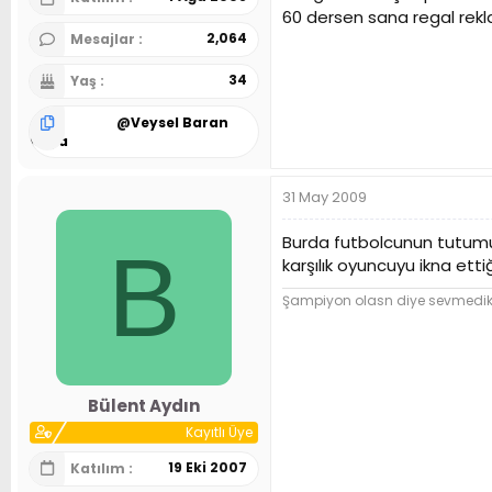
60 dersen sana regal rekl
2,064
Mesajlar
34
Yaş
@
Veysel Baran
Kaya
31 May 2009
Burda futbolcunun tutumud
B
karşılık oyuncuyu ikna ettiği
Şampiyon olasn diye sevmedik,
Bülent Aydın
Kayıtlı Üye
19 Eki 2007
Katılım