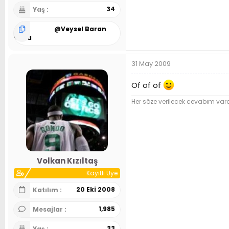
34
Yaş
@
Veysel Baran
Kaya
31 May 2009
Of of of
Her söze verilecek cevabım var
Volkan Kızıltaş
Kayıtlı Üye
20 Eki 2008
Katılım
1,985
Mesajlar
33
Yaş