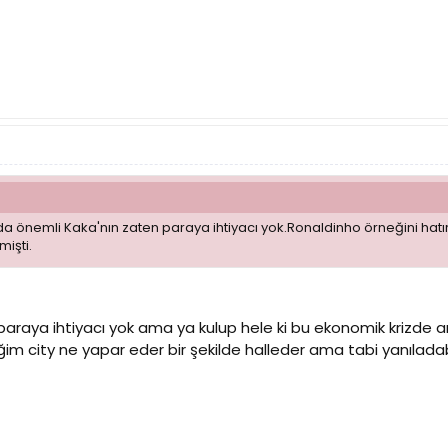
 önemli Kaka'nın zaten paraya ihtiyacı yok.Ronaldinho örneğini hatı
mişti.
paraya ihtiyacı yok ama ya kulup hele ki bu ekonomik krizde
 city ne yapar eder bir şekilde halleder ama tabi yanıladab