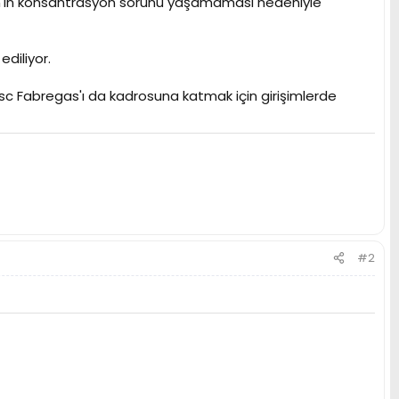
lan'ın konsantrasyon sorunu yaşamaması nedeniyle
ediliyor.
esc Fabregas'ı da kadrosuna katmak için girişimlerde
#2