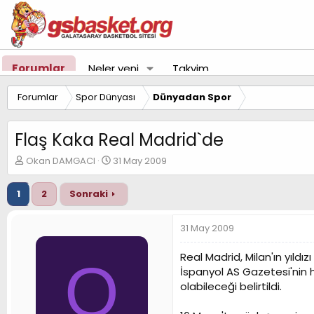
Forumlar
Neler yeni
Takvim
Forumlar
Spor Dünyası
Dünyadan Spor
Flaş Kaka Real Madrid`de
K
B
Okan DAMGACI
31 May 2009
o
a
n
ş
1
2
Sonraki
u
l
y
a
u
n
31 May 2009
B
g
a
ı
Real Madrid, Milan'ın yıldızı
O
ş
ç
İspanyol AS Gazetesi'nin 
l
t
olabileceği belirtildi.
a
a
t
r
a
i