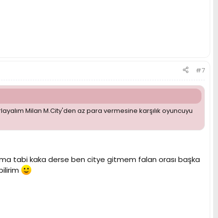
#7
rlayalım Milan M.City'den az para vermesine karşılık oyuncuyu
 ama tabi kaka derse ben citye gitmem falan orası başka
ilirim