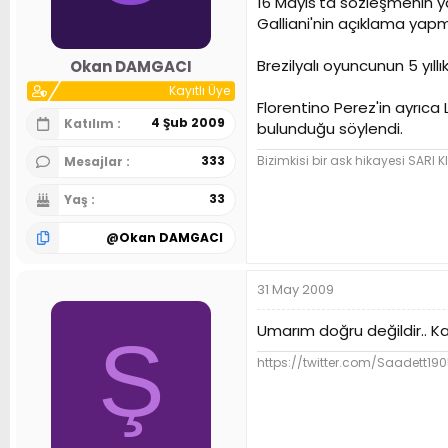
16 Mayıs'ta sözleşmenin y
n
h
Galliani'nin açıklama yapm
i
Brezilyalı oyuncunun 5 yıll
Okan DAMGACI
Kayıtlı Üye
Florentino Perez'in ayrıc
4 Şub 2009
Katılım
bulunduğu söylendi.
Bizimkisi bir ask hikayesi SARI KI
333
Mesajlar
33
Yaş
@
Okan DAMGACI
31 May 2009
Umarım doğru değildir.. Ka
Ş
https://twitter.com/Saadett19