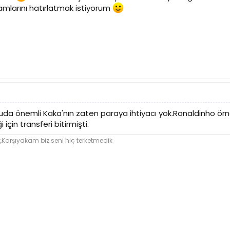
amlarını hatırlatmak istiyorum
a önemli Kaka'nın zaten paraya ihtiyacı yok.Ronaldinho örne
 için transferi bitirmişti.
Karşıyakam biz seni hiç terketmedik