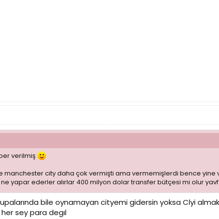
ber verilmiş
e manchester city daha çok vermişti ama vermemişlerdi bence yine v
e yapar ederler alırlar 400 milyon dolar transfer bütçesi mi olur yavf
kupalarında bile oynamayan cityemi gidersin yoksa Clyi alma
her sey para degıl