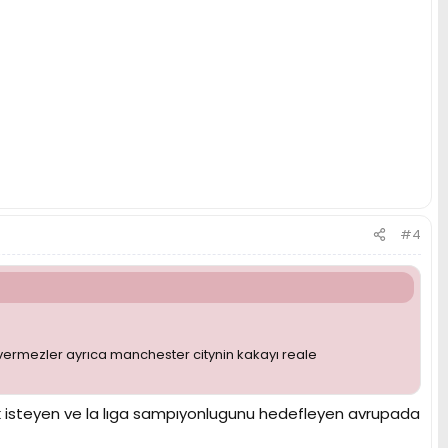
#4
ermezler ayrıca manchester citynin kakayı reale
k isteyen ve la lıga sampıyonlugunu hedefleyen avrupada