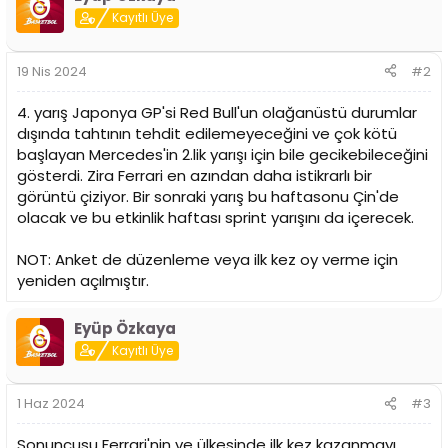
i
Kayıtlı Üye
l
e
r
19 Nis 2024
#2
:
4. yarış Japonya GP'si Red Bull'un olağanüstü durumlar
dışında tahtının tehdit edilemeyeceğini ve çok kötü
başlayan Mercedes'in 2.lik yarışı için bile gecikebileceğini
gösterdi. Zira Ferrari en azından daha istikrarlı bir
görüntü çiziyor. Bir sonraki yarış bu haftasonu Çin'de
olacak ve bu etkinlik haftası sprint yarışını da içerecek.
NOT: Anket de düzenleme veya ilk kez oy verme için
yeniden açılmıştır.
Eyüp Özkaya
Kayıtlı Üye
1 Haz 2024
#3
Sonuncusu Ferrari'nin ve ülkesinde ilk kez kazanmayı